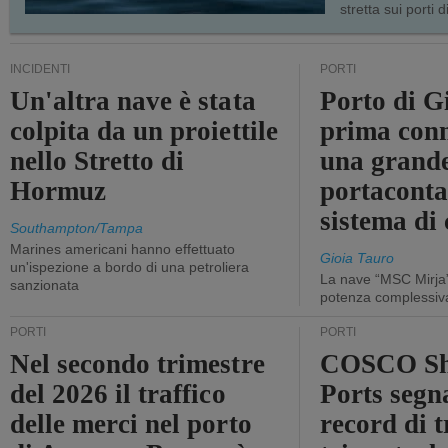
stretta sui porti d
INCIDENTI
PORTI
Un'altra nave è stata
Porto di G
colpita da un proiettile
prima conn
nello Stretto di
una grand
Hormuz
portaconta
sistema di 
Southampton/Tampa
Marines americani hanno effettuato
Gioia Tauro
un'ispezione a bordo di una petroliera
La nave “MSC Mirja”
sanzionata
potenza complessiva
PORTI
PORTI
Nel secondo trimestre
COSCO Sh
del 2026 il traffico
Ports segn
delle merci nel porto
record di t