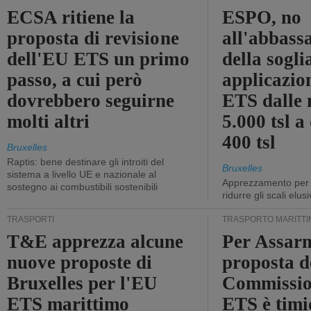
ECSA ritiene la
ESPO, no
proposta di revisione
all'abbass
dell'EU ETS un primo
della sogli
passo, a cui però
applicazio
dovrebbero seguirne
ETS dalle 
molti altri
5.000 tsl a
400 tsl
Bruxelles
Raptis: bene destinare gli introiti del
Bruxelles
sistema a livello UE e nazionale al
Apprezzamento per l
sostegno ai combustibili sostenibili
ridurre gli scali elusi
TRASPORTI
TRASPORTO MARITTI
T&E apprezza alcune
Per Assarm
nuove proposte di
proposta d
Bruxelles per l'EU
Commissio
ETS marittimo
ETS è timi