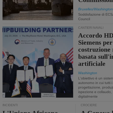
Bruxelles/Washington
Soddisfazione di ECS
Council
CANTIERI NAVALI
Accordo HD
Siemens per
costruzione
basata sull'i
artificiale
Washington
L'obiettivo è un sist
autonomo in cui tutti i
progettazione, produzi
ispezione e collaudo,
digitalmente
INCIDENTI
CROCIERE