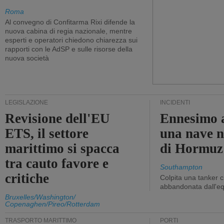
Roma
Al convegno di Confitarma Rixi difende la
nuova cabina di regia nazionale, mentre
esperti e operatori chiedono chiarezza sui
rapporti con le AdSP e sulle risorse della
nuova società
LEGISLAZIONE
INCIDENTI
Revisione dell'EU
Ennesimo a
ETS, il settore
una nave n
marittimo si spacca
di Hormuz
tra cauto favore e
Southampton
critiche
Colpita una tanker c
abbandonata dall'e
Bruxelles/Washington/
Copenaghen/Pireo/Rotterdam
TRASPORTO MARITTIMO
PORTI