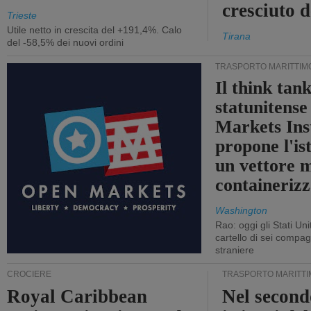
cresciuto 
Trieste
Utile netto in crescita del +191,4%. Calo
Tirana
del -58,5% dei nuovi ordini
TRASPORTO MARITTIM
Il think tan
statunitens
Markets Ins
propone l'is
un vettore 
containerizz
Washington
Rao: oggi gli Stati Un
cartello di sei compa
straniere
CROCIERE
TRASPORTO MARITTI
Royal Caribbean
Nel second