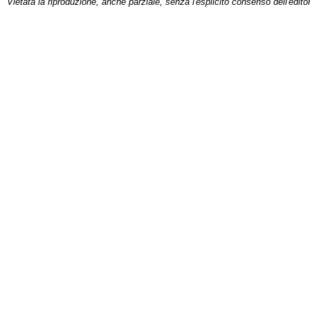
Vietata la riproduzione, anche parziale, senza l'esplicito consenso dell'edito