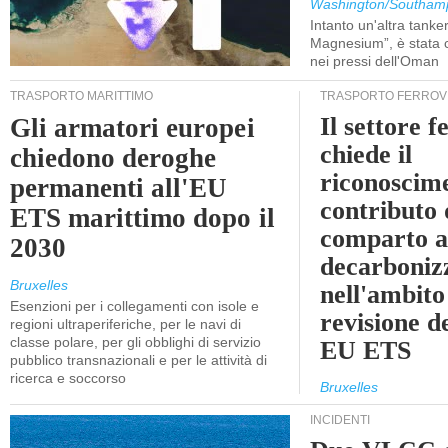
Washington/Southam
Intanto un'altra tanker,
Magnesium”, è stata c
nei pressi dell'Oman
TRASPORTO MARITTIMO
TRASPORTO FERROV
Il settore f
Gli armatori europei
chiede il
chiedono deroghe
riconoscim
permanenti all'EU
contributo 
ETS marittimo dopo il
comparto a
2030
decarboniz
Bruxelles
nell'ambito
Esenzioni per i collegamenti con isole e
revisione d
regioni ultraperiferiche, per le navi di
classe polare, per gli obblighi di servizio
EU ETS
pubblico transnazionali e per le attività di
ricerca e soccorso
Bruxelles
INCIDENTI