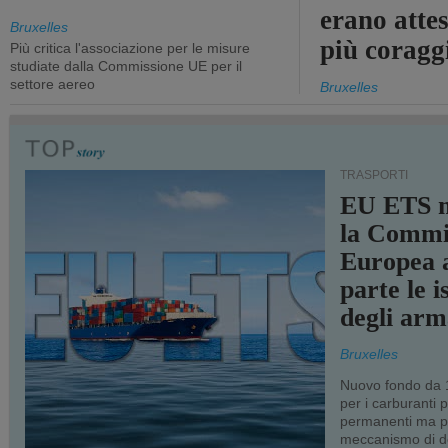
erano atte
Bruxelles
più coragg
Più critica l'associazione per le misure
studiate dalla Commissione UE per il
settore aereo
Bruxelles
TRASPORTI
EU ETS m
la Commi
Europea a
parte le i
degli arm
Bruxelles
Nuovo fondo da 1
per i carburanti 
permanenti ma p
meccanismo di d