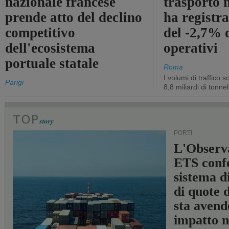
nazionale francese
trasporto 
prende atto del declino
ha registra
competitivo
del -2,7% d
dell'ecosistema
operativi
portuale statale
Roma
I volumi di traffico s
Parigi
8,8 miliardi di tonne
PORTI
L'Observ
ETS conf
sistema d
di quote 
sta avend
impatto n