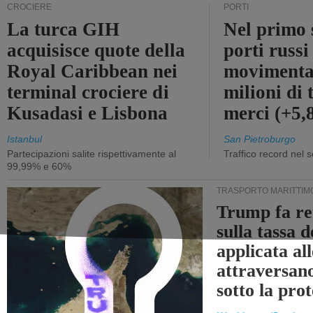
CROCIERE
PORTI
La turca GIH
Nel primo 
acquisisce quote della
porti russ
Royal Caribbean nei
movimenta
terminal crociere di
milioni di 
Kusadasi e Lisbona
merci (+5
Istanbul
San Pietroburgo
Partecipazioni salite rispettivamente al
Traffico record nel 
99,99% e 60%
TRASPORTO MARITTIM
Trump fa re
sulla tassa 
applicata al
attraversa
sotto la pr