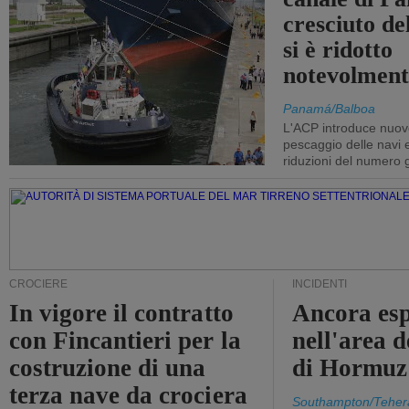
cresciuto d
si è ridotto
notevolment
Panamá/Balboa
L'ACP introduce nuove
pescaggio delle navi
riduzioni del numero gi
CROCIERE
INCIDENTI
In vigore il contratto
Ancora esp
con Fincantieri per la
nell'area d
costruzione di una
di Hormuz
terza nave da crociera
Southampton/Teher