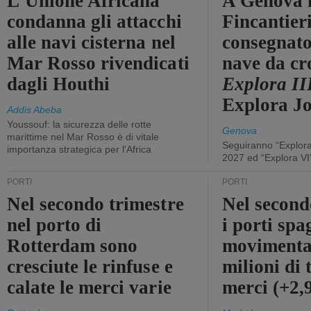
L'Unione Africana
A Genova 
condanna gli attacchi
Fincantier
alle navi cisterna nel
consegnato
Mar Rosso rivendicati
nave da cr
dagli Houthi
Explora II
Explora J
Addis Abeba
Youssouf: la sicurezza delle rotte
Genova
marittime nel Mar Rosso è di vitale
Seguiranno “Explora
importanza strategica per l'Africa
2027 ed “Explora VI
PORTI
PORTI
Nel secondo trimestre
Nel second
nel porto di
i porti sp
Rotterdam sono
movimenta
cresciute le rinfuse e
milioni di 
calate le merci varie
merci (+2