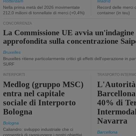
Rotterdam
Madrid
Nella prima metà del 2026 movimentate
Record delle merci 
212,0 milioni di tonnellate di merci (+0,4%)
container (in teu)
CONCORRENZA
La Commissione UE avvia un'indagine
approfondita sulla concentrazione Sa
Bruxelles
Bruxelles ritiene particolarmente critici gli effetti dell'operazione in p
SURF
INTERPORTI
TRASPORTO INTERM
Medlog (gruppo MSC)
L'Autorità
entra nel capitale
Barcellona 
sociale di Interporto
40% di Te
Bologna
Intermodal
Navarra
Bologna
Caliandro: sviluppo industriale che ci
Barcellona
consentirà di raggiungere i nostri obiettivi