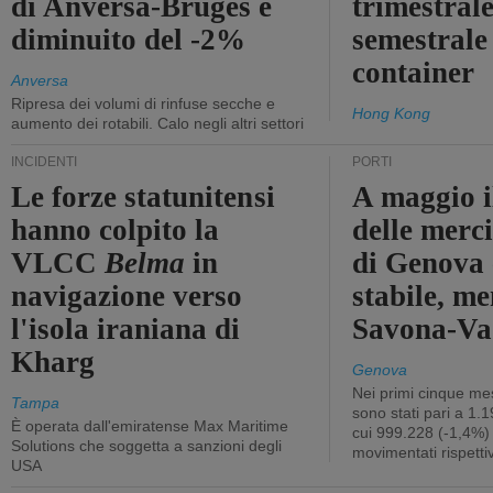
di Anversa-Bruges è
trimestrale
diminuito del -2%
semestrale
container
Anversa
Ripresa dei volumi di rinfuse secche e
Hong Kong
aumento dei rotabili. Calo negli altri settori
INCIDENTI
PORTI
Le forze statunitensi
A maggio il
hanno colpito la
delle merci
VLCC
Belma
in
di Genova 
navigazione verso
stabile, me
l'isola iraniana di
Savona-Vad
Kharg
Genova
Nei primi cinque mes
Tampa
sono stati pari a 1.
È operata dall'emiratense Max Maritime
cui 999.228 (-1,4%)
Solutions che soggetta a sanzioni degli
movimentati rispetti
USA