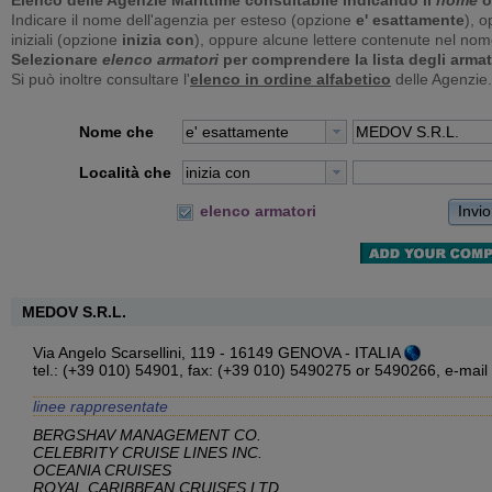
Elenco delle Agenzie Marittime consultabile indicando il
nome
o
Indicare il nome dell'agenzia per esteso (opzione
e' esattamente
), o
iniziali (opzione
inizia con
), oppure alcune lettere contenute nel no
Selezionare
elenco armatori
per comprendere la lista degli armat
Si può inoltre consultare l'
elenco in ordine alfabetico
delle Agenzie.
Nome che
e' esattamente
Località che
inizia con
Invio
elenco armatori
MEDOV S.R.L.
Via Angelo Scarsellini, 119 - 16149 GENOVA - ITALIA
tel.: (+39 010) 54901, fax: (+39 010) 5490275 or 5490266,
e-mail
linee rappresentate
BERGSHAV MANAGEMENT CO.
CELEBRITY CRUISE LINES INC.
OCEANIA CRUISES
ROYAL CARIBBEAN CRUISES LTD.