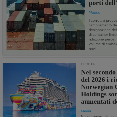
porti del
Madrid
I correttivi propo
l'ampliamento dei 
designazione dei 
di container limitr
riduzione percent
volume di emissi
navi
CROCIERE
Nel secondo
del 2026 i ri
Norwegian C
Holdings so
aumentati d
Miami
Nuovo record storico 