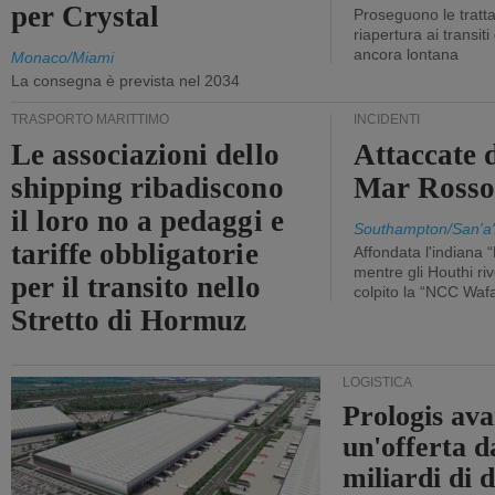
per Crystal
Proseguono le tratt
riapertura ai transit
ancora lontana
Monaco/Miami
La consegna è prevista nel 2034
TRASPORTO MARITTIMO
INCIDENTI
Le associazioni dello
Attaccate 
shipping ribadiscono
Mar Ross
il loro no a pedaggi e
Southampton/San'a'
tariffe obbligatorie
Affondata l'indiana 
mentre gli Houthi ri
per il transito nello
colpito la “NCC Waf
Stretto di Hormuz
LOGISTICA
Prologis av
un'offerta d
miliardi di d