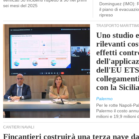
verificati 38 incidenti rispetto a 90 nei primi
Dominguez (IMO): R
sei mesi del 2025
il piano di evacuaz
ripreso
TRASPORTO MARITTIM
Uno studio e
rilevanti cost
effetti cont
dell'applica
dell'EU ETS
collegament
con la Sicili
Palermo
Per le rotte Napoli-P
Palermo il costo annuo
milioni e 19,9 milioni 
CANTIERI NAVALI
Fincantieri costruirà una terza nave d