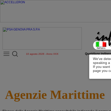
Quotidiano indipen
10 agosto 2026 - Anno XXX
We've detec
speaking a 
If you want
page you ca
Agenzie Marittime