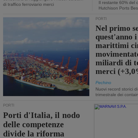
Il restante 60% del c
di traffico ferroviario merci
Hutchison Ports Bes
PORTI
Nel primo s
quest'anno i
marittimi ci
movimentato
miliardi di t
merci (+3,
Pechino
Nuovi record storici di
trimestrale dei contai
PORTI
Porti d'Italia, il nodo
delle competenze
divide la riforma