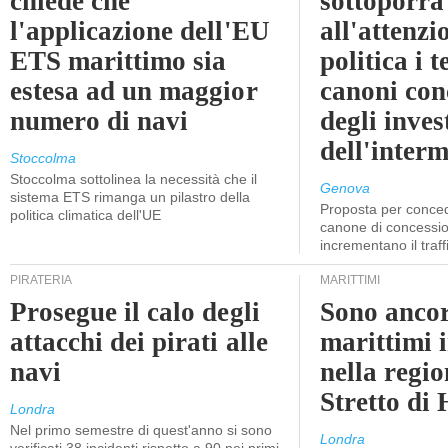
chiede che
sottoporrà
l'applicazione dell'EU
all'attenzi
ETS marittimo sia
politica i 
estesa ad un maggior
canoni con
numero di navi
degli inves
dell'inter
Stoccolma
Stoccolma sottolinea la necessità che il
Genova
sistema ETS rimanga un pilastro della
Proposta per conced
politica climatica dell'UE
canone di concessio
incrementano il traff
PIRATERIA
MARITTIMI
Prosegue il calo degli
Sono ancor
attacchi dei pirati alle
marittimi 
navi
nella regio
Stretto di
Londra
Nel primo semestre di quest'anno si sono
Londra