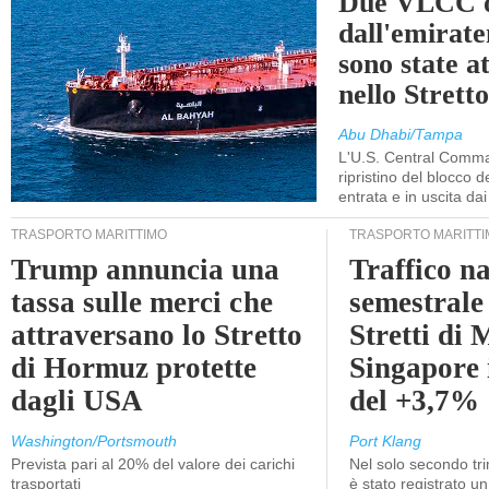
Due VLCC o
dall'emira
sono state a
nello Stret
Abu Dhabi/Tampa
L'U.S. Central Comma
ripristino del blocco de
entrata e in uscita dai 
TRASPORTO MARITTIMO
TRASPORTO MARITTI
Trump annuncia una
Traffico n
tassa sulle merci che
semestrale
attraversano lo Stretto
Stretti di 
di Hormuz protette
Singapore 
dagli USA
del +3,7%
Washington/Portsmouth
Port Klang
Prevista pari al 20% del valore dei carichi
Nel solo secondo tr
trasportati
è stato registrato u