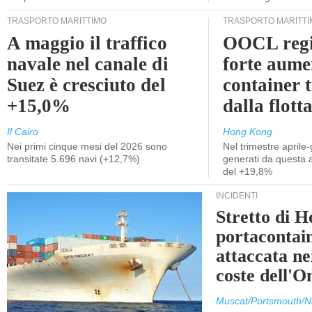
TRASPORTO MARITTIMO
TRASPORTO MARITTI
A maggio il traffico
OOCL regi
navale nel canale di
forte aume
Suez è cresciuto del
container 
+15,0%
dalla flott
Il Cairo
Hong Kong
Nei primi cinque mesi del 2026 sono
Nel trimestre aprile-
transitate 5.696 navi (+12,7%)
generati da questa at
del +19,8%
INCIDENTI
Stretto di 
portacontain
attaccata nei
coste dell'
Muscat/Portsmouth/N