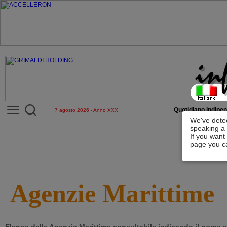
Quotidiano indipen
7 agosto 2026 - Anno XXX
We've detec
speaking a 
If you want
page you ca
Agenzie Marittime