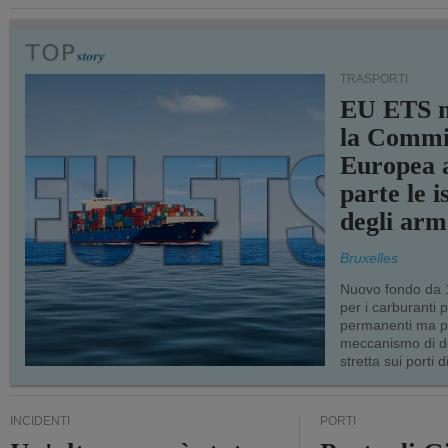
TRASPORTI
EU ETS m
la Commi
Europea a
parte le i
degli arm
Bruxelles
Nuovo fondo da 1
per i carburanti 
permanenti ma p
meccanismo di d
stretta sui porti d
INCIDENTI
PORTI