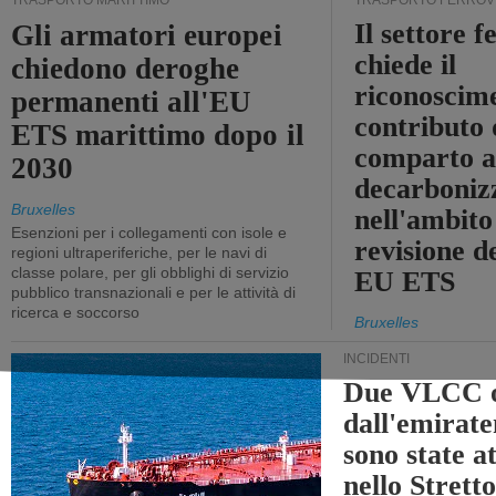
TRASPORTO MARITTIMO
TRASPORTO FERROV
Il settore f
Gli armatori europei
chiede il
chiedono deroghe
riconoscim
permanenti all'EU
contributo 
ETS marittimo dopo il
comparto a
2030
decarboniz
Bruxelles
nell'ambito
Esenzioni per i collegamenti con isole e
revisione d
regioni ultraperiferiche, per le navi di
classe polare, per gli obblighi di servizio
EU ETS
pubblico transnazionali e per le attività di
ricerca e soccorso
Bruxelles
INCIDENTI
Due VLCC o
dall'emira
sono state a
nello Stret