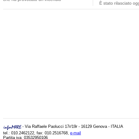
È stato rilasciato o
- Via Raffaele Paolucci 17r/19r - 16129 Genova - ITALIA
tel.: 010.2462122, fax: 010.2516768,
e-mail
Partita iva: 03532950106