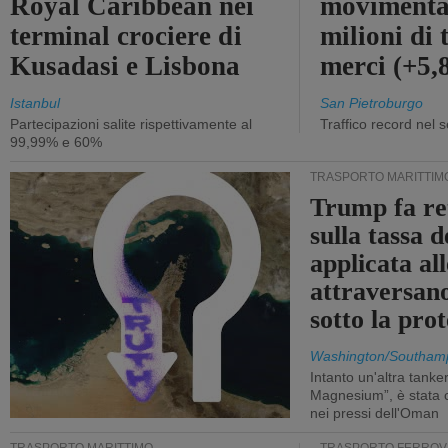
Royal Caribbean nei
movimenta
terminal crociere di
milioni di 
Kusadasi e Lisbona
merci (+5
Istanbul
San Pietroburgo
Partecipazioni salite rispettivamente al
Traffico record nel 
99,99% e 60%
TRASPORTO MARITTIM
Trump fa re
sulla tassa 
applicata al
attraversa
sotto la pr
Washington/Southam
Intanto un'altra tanker,
Magnesium”, è stata c
nei pressi dell'Oman