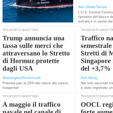
Abu Dhabi/Tampa
L'U.S. Central Comma
ripristino del blocco de
entrata e in uscita dai 
TRASPORTO MARITTIMO
TRASPORTO MARITTI
Trump annuncia una
Traffico n
tassa sulle merci che
semestrale
attraversano lo Stretto
Stretti di 
di Hormuz protette
Singapore 
dagli USA
del +3,7%
Washington/Portsmouth
Port Klang
Prevista pari al 20% del valore dei carichi
Nel solo secondo tr
trasportati
è stato registrato u
TRASPORTO MARITTIMO
TRASPORTO MARITTI
A maggio il traffico
OOCL regi
navale nel canale di
forte aume