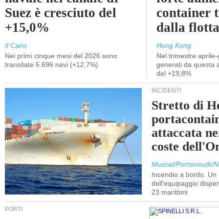
Suez è cresciuto del
container 
+15,0%
dalla flott
Il Cairo
Hong Kong
Nei primi cinque mesi del 2026 sono
Nel trimestre aprile-
transitate 5.696 navi (+12,7%)
generati da questa at
del +19,8%
INCIDENTI
Stretto di 
portacontain
attaccata nei
coste dell'
Muscat/Portsmouth/N
Incendio a bordo. U
dell'equipaggio dispers
23 marittimi
PORTI