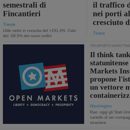
semestrali di
il traffico
Fincantieri
nei porti a
cresciuto 
Trieste
Utile netto in crescita del +191,4%. Calo
Tirana
del -58,5% dei nuovi ordini
TRASPORTO MARITTIM
Il think tan
statunitens
Markets Ins
propone l'is
un vettore 
containerizz
Washington
Rao: oggi gli Stati Un
cartello di sei compa
straniere