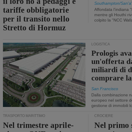
il loro no a pedaggi e
Southampton/San'a'
tariffe obbligatorie
Affondata l'indiana 
mentre gli Houthi ri
per il transito nello
colpito la “NCC Waf
Stretto di Hormuz
LOGISTICA
Prologis av
un'offerta d
miliardi di d
comprare la
San Francisco
Dalla combinazione n
europeo nel settore de
gestione di immobili lo
TRASPORTO MARITTIMO
CROCIERE
Nel trimestre aprile-
Nel primo 