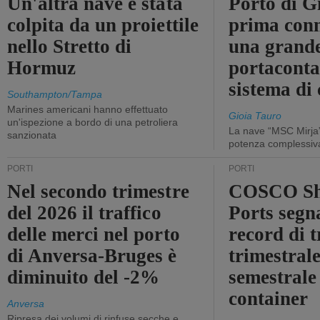
Un'altra nave è stata
Porto di G
colpita da un proiettile
prima conn
nello Stretto di
una grand
Hormuz
portaconta
sistema di 
Southampton/Tampa
Marines americani hanno effettuato
Gioia Tauro
un'ispezione a bordo di una petroliera
La nave “MSC Mirja”
sanzionata
potenza complessiva
PORTI
PORTI
Nel secondo trimestre
COSCO Sh
del 2026 il traffico
Ports segn
delle merci nel porto
record di t
di Anversa-Bruges è
trimestrale
diminuito del -2%
semestrale
container
Anversa
Ripresa dei volumi di rinfuse secche e