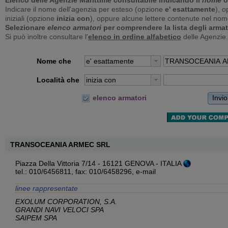
Elenco delle Agenzie Marittime consultabile indicando il
nome
o
Indicare il nome dell'agenzia per esteso (opzione
e' esattamente
), o
iniziali (opzione
inizia con
), oppure alcune lettere contenute nel no
Selezionare
elenco armatori
per comprendere la lista degli armat
Si può inoltre consultare l'
elenco in ordine alfabetico
delle Agenzie.
Nome che
e' esattamente
Località che
inizia con
Invio
elenco armatori
TRANSOCEANIA ARMEC SRL
Piazza Della Vittoria 7/14 - 16121 GENOVA - ITALIA
tel.: 010/6456811, fax: 010/6458296,
e-mail
linee rappresentate
EXOLUM CORPORATION, S.A.
GRANDI NAVI VELOCI SPA
SAIPEM SPA