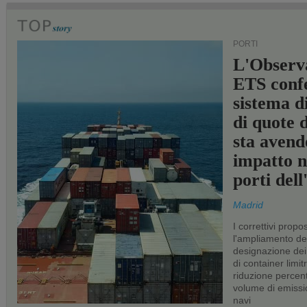
PORTI
L'Observ
ETS conf
sistema d
di quote 
sta avend
impatto n
porti del
Madrid
I correttivi propo
l'ampliamento dei 
designazione dei 
di container limitr
riduzione percent
volume di emissi
navi