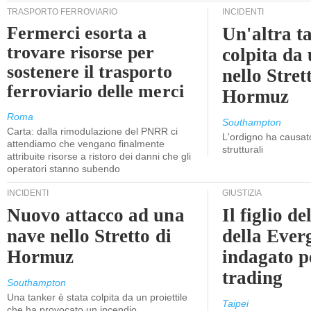
TRASPORTO FERROVIARIO
INCIDENTI
Fermerci esorta a
Un'altra t
trovare risorse per
colpita da
sostenere il trasporto
nello Stret
ferroviario delle merci
Hormuz
Roma
Southampton
Carta: dalla rimodulazione del PNRR ci
L'ordigno ha causato
attendiamo che vengano finalmente
strutturali
attribuite risorse a ristoro dei danni che gli
operatori stanno subendo
INCIDENTI
GIUSTIZIA
Nuovo attacco ad una
Il figlio d
nave nello Stretto di
della Ever
Hormuz
indagato p
trading
Southampton
Una tanker è stata colpita da un proiettile
Taipei
che ha provocato un incendio