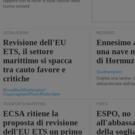
rapporti con le AdSP e sulle risorse della
nuova società
LEGISLAZIONE
INCIDENTI
Revisione dell'EU
Ennesimo a
ETS, il settore
una nave n
marittimo si spacca
di Hormuz
tra cauto favore e
Southampton
critiche
Colpita una tanker c
abbandonata dall'e
Bruxelles/Washington/
Copenaghen/Pireo/Rotterdam
TRASPORTO MARITTIMO
PORTI
ECSA ritiene la
ESPO, no
proposta di revisione
all'abbass
dell'EU ETS un primo
della sogli