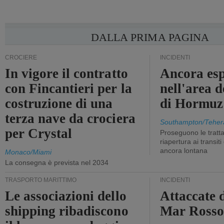
DALLA PRIMA PAGINA
CROCIERE
INCIDENTI
In vigore il contratto
Ancora esp
con Fincantieri per la
nell'area d
costruzione di una
di Hormuz
terza nave da crociera
Southampton/Teher
per Crystal
Proseguono le tratt
riapertura ai transit
ancora lontana
Monaco/Miami
La consegna è prevista nel 2034
TRASPORTO MARITTIMO
INCIDENTI
Le associazioni dello
Attaccate 
shipping ribadiscono
Mar Ross