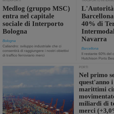
INTERPORTI
TRASPORTO INTERM
Medlog (gruppo MSC)
L'Autorità
entra nel capitale
Barcellona 
sociale di Interporto
40% di Te
Bologna
Intermodal
Navarra
Bologna
Caliandro: sviluppo industriale che ci
Barcellona
consentirà di raggiungere i nostri obiettivi
Il restante 60% del c
di traffico ferroviario merci
Hutchison Ports Bes
PORTI
Nel primo s
quest'anno i
marittimi ci
movimentato
miliardi di t
merci (+3,