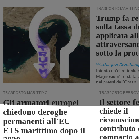
TRASPORTO MARITTIM
Trump fa re
sulla tassa 
applicata al
attraversa
sotto la pr
Washington/Southam
Intanto un'altra tanker,
Magnesium”, è stata c
nei pressi dell'Oman
TRASPORTO MARITTIMO
TRASPORTO FERROV
Il settore f
Gli armatori europei
chiede il
chiedono deroghe
riconoscim
permanenti all'EU
contributo 
ETS marittimo dopo il
comparto a