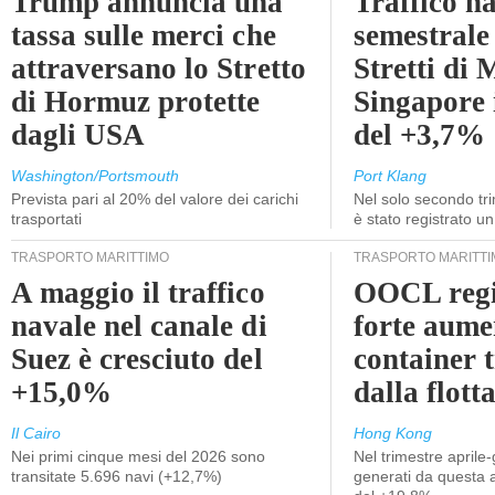
Trump annuncia una
Traffico n
tassa sulle merci che
semestrale
attraversano lo Stretto
Stretti di 
di Hormuz protette
Singapore 
dagli USA
del +3,7%
Washington/Portsmouth
Port Klang
Prevista pari al 20% del valore dei carichi
Nel solo secondo tr
trasportati
è stato registrato u
TRASPORTO MARITTIMO
TRASPORTO MARITTI
A maggio il traffico
OOCL regi
navale nel canale di
forte aume
Suez è cresciuto del
container 
+15,0%
dalla flott
Il Cairo
Hong Kong
Nei primi cinque mesi del 2026 sono
Nel trimestre aprile-
transitate 5.696 navi (+12,7%)
generati da questa at