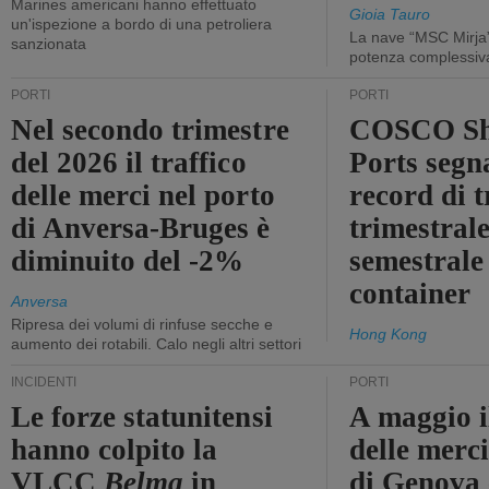
Marines americani hanno effettuato
Gioia Tauro
un'ispezione a bordo di una petroliera
La nave “MSC Mirja”
sanzionata
potenza complessiva
PORTI
PORTI
Nel secondo trimestre
COSCO Sh
del 2026 il traffico
Ports segn
delle merci nel porto
record di t
di Anversa-Bruges è
trimestrale
diminuito del -2%
semestrale
container
Anversa
Ripresa dei volumi di rinfuse secche e
Hong Kong
aumento dei rotabili. Calo negli altri settori
INCIDENTI
PORTI
Le forze statunitensi
A maggio il
hanno colpito la
delle merci
VLCC
Belma
in
di Genova 