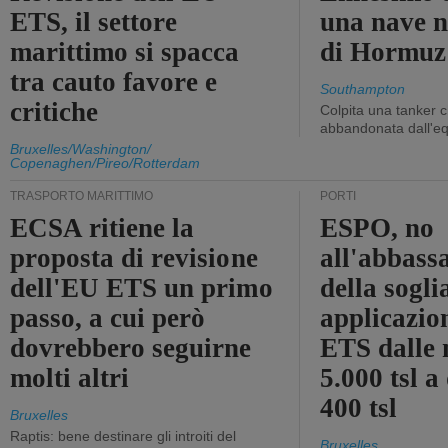
ETS, il settore
una nave n
marittimo si spacca
di Hormuz
tra cauto favore e
Southampton
critiche
Colpita una tanker c
abbandonata dall'e
Bruxelles/Washington/
Copenaghen/Pireo/Rotterdam
TRASPORTO MARITTIMO
PORTI
ECSA ritiene la
ESPO, no
proposta di revisione
all'abbass
dell'EU ETS un primo
della sogli
passo, a cui però
applicazio
dovrebbero seguirne
ETS dalle 
molti altri
5.000 tsl a
400 tsl
Bruxelles
Raptis: bene destinare gli introiti del
Bruxelles