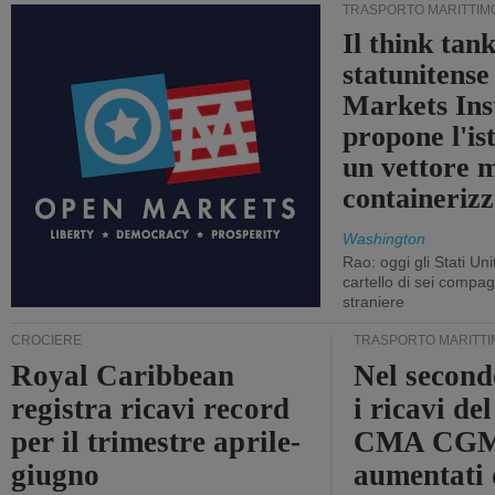
TRASPORTO MARITTIM
Il think tan
statunitens
Markets Ins
propone l'is
un vettore 
containerizz
Washington
Rao: oggi gli Stati Un
cartello di sei compa
straniere
CROCIERE
TRASPORTO MARITTI
Royal Caribbean
Nel second
registra ricavi record
i ricavi de
per il trimestre aprile-
CMA CGM
giugno
aumentati