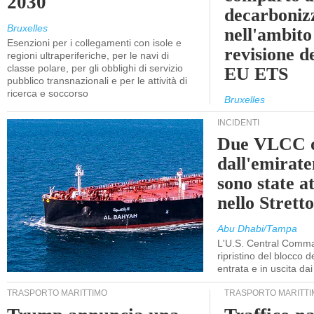
2030
decarboniz
Bruxelles
nell'ambito
Esenzioni per i collegamenti con isole e
revisione d
regioni ultraperiferiche, per le navi di
classe polare, per gli obblighi di servizio
EU ETS
pubblico transnazionali e per le attività di
ricerca e soccorso
Bruxelles
INCIDENTI
Due VLCC o
dall'emira
sono state a
nello Stret
Abu Dhabi/Tampa
L'U.S. Central Comma
ripristino del blocco de
entrata e in uscita dai 
TRASPORTO MARITTIMO
TRASPORTO MARITTI