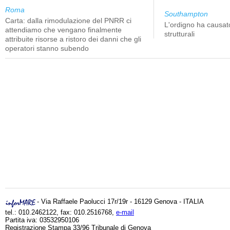
Roma
Southampton
Carta: dalla rimodulazione del PNRR ci
L'ordigno ha causato
attendiamo che vengano finalmente
strutturali
attribuite risorse a ristoro dei danni che gli
operatori stanno subendo
- Via Raffaele Paolucci 17r/19r - 16129 Genova - ITALIA
tel.: 010.2462122, fax: 010.2516768,
e-mail
Partita iva: 03532950106
Registrazione Stampa 33/96 Tribunale di Genova