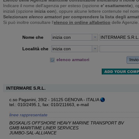
Elenco delle Agenzie Marittime consultabile indicando il
nome
o
Indicare il nome dell'agenzia per esteso (opzione
e' esattamente
), o
iniziali (opzione
inizia con
), oppure alcune lettere contenute nel no
Selezionare
elenco armatori
per comprendere la lista degli armat
Si può inoltre consultare l'
elenco in ordine alfabetico
delle Agenzie.
Nome che
inizia con
Località che
inizia con
Invio
elenco armatori
INTERMARE S.R.L.
c.so Paganini, 39/2 - 16125 GENOVA - ITALIA
tel.: 010/2495.1, fax: 010/211663,
e-mail
linee rappresentate
BOSKALIS OFFSHORE HEAVY MARINE TRANSPORT BV
GMB MARITIME LINER SERVICES
JUMBO-SAL-ALLIANCE