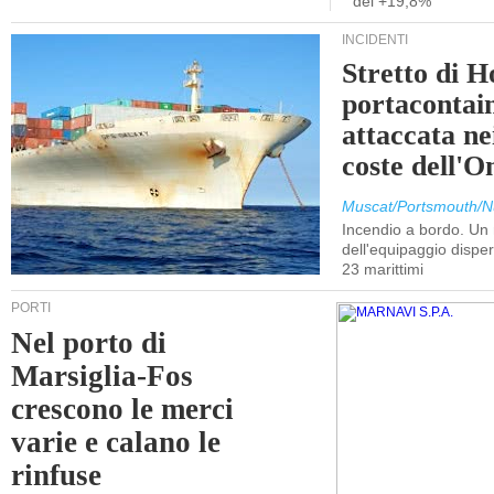
del +19,8%
INCIDENTI
Stretto di 
portacontain
attaccata nei
coste dell'
Muscat/Portsmouth/N
Incendio a bordo. U
dell'equipaggio dispers
23 marittimi
PORTI
Nel porto di
Marsiglia-Fos
crescono le merci
varie e calano le
rinfuse