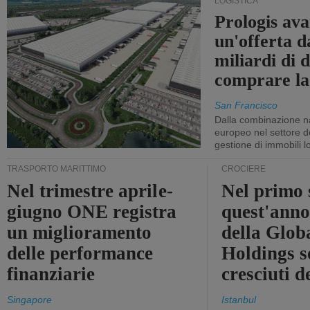
LOGISTICA
Prologis av
un'offerta d
miliardi di d
comprare la
San Francisco
Dalla combinazione n
europeo nel settore de
gestione di immobili lo
TRASPORTO MARITTIMO
CROCIERE
Nel trimestre aprile-
Nel primo 
giugno ONE registra
quest'anno 
un miglioramento
della Glob
delle performance
Holdings 
finanziarie
cresciuti 
Singapore
Istanbul