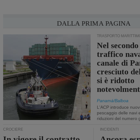
DALLA PRIMA PAGINA
TRASPORTO MARITTIM
Nel secondo 
traffico nav
canale di P
cresciuto d
si è ridotto
notevolment
Panamá/Balboa
L'ACP introduce nuove
pescaggio delle navi
riduzioni del numero gi
CROCIERE
INCIDENTI
In vigore il contratto
Ancora esp