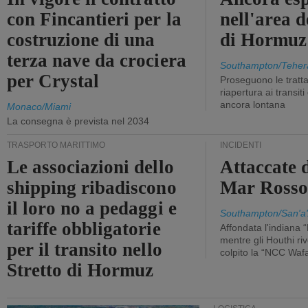
con Fincantieri per la
nell'area d
costruzione di una
di Hormuz
terza nave da crociera
Southampton/Teher
per Crystal
Proseguono le tratt
riapertura ai transit
ancora lontana
Monaco/Miami
La consegna è prevista nel 2034
TRASPORTO MARITTIMO
INCIDENTI
Le associazioni dello
Attaccate 
shipping ribadiscono
Mar Ross
il loro no a pedaggi e
Southampton/San'a'
tariffe obbligatorie
Affondata l'indiana 
mentre gli Houthi ri
per il transito nello
colpito la “NCC Waf
Stretto di Hormuz