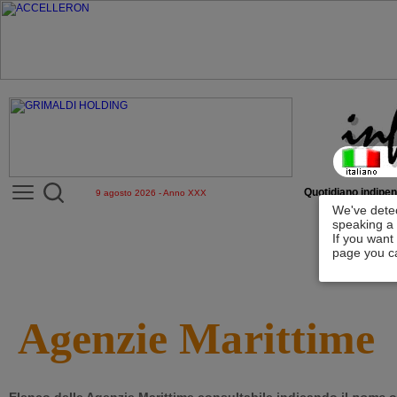
Quotidiano indipen
9 agosto 2026 - Anno XXX
We've detec
speaking a 
If you want
page you ca
Agenzie Marittime