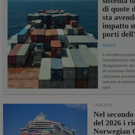
sistema d
di quote 
sta avend
impatto n
porti del
Madrid
I correttivi propo
l'ampliamento dei 
designazione dei 
di container limitr
riduzione percent
volume di emissi
navi
CROCIERE
Nel secondo
del 2026 i ri
Norwegian C