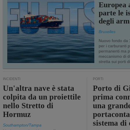
Europea a
parte le i
degli arm
Bruxelles
Nuovo fondo da 1
per i carburanti 
permanenti ma p
meccanismo di d
stretta sui porti d
INCIDENTI
PORTI
Un'altra nave è stata
Porto di G
colpita da un proiettile
prima conn
nello Stretto di
una grand
Hormuz
portaconta
sistema di 
Southampton/Tampa