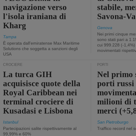
navigazione verso
stabile, me
l'isola iraniana di
Savona-Vad
Kharg
Genova
Nei primi cinque mes
Tampa
sono stati pari a 1.
È operata dall'emiratense Max Maritime
cui 999.228 (-1,4%)
Solutions che soggetta a sanzioni degli
movimentati rispetti
USA
CROCIERE
PORTI
La turca GIH
Nel primo 
acquisisce quote della
porti russ
Royal Caribbean nei
movimenta
terminal crociere di
milioni di 
Kusadasi e Lisbona
merci (+5
Istanbul
San Pietroburgo
Partecipazioni salite rispettivamente al
Traffico record nel 
99,99% e 60%