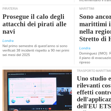
incrementano il traff
PIRATERIA
MARITTIMI
Prosegue il calo degli
Sono ancor
attacchi dei pirati alle
marittimi 
navi
nella regio
Stretto di
Londra
Nel primo semestre di quest'anno si sono
Londra
verificati 38 incidenti rispetto a 90 nei primi
Dominguez (IMO): R
sei mesi del 2025
il piano di evacuaz
ripreso
TRASPORTO MARITTIM
Uno studio e
rilevanti cost
effetti cont
dell'applica
dell'EU ETS