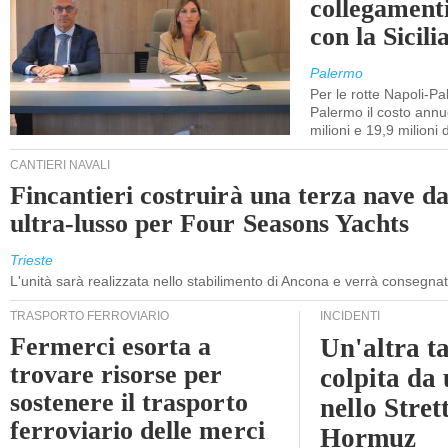
collegament
con la Sicili
Palermo
Per le rotte Napoli-P
Palermo il costo annuo
milioni e 19,9 milioni 
CANTIERI NAVALI
Fincantieri costruirà una terza nave d
ultra-lusso per Four Seasons Yachts
Trieste
L'unità sarà realizzata nello stabilimento di Ancona e verrà consegna
TRASPORTO FERROVIARIO
INCIDENTI
Fermerci esorta a
Un'altra t
trovare risorse per
colpita da
sostenere il trasporto
nello Stret
ferroviario delle merci
Hormuz