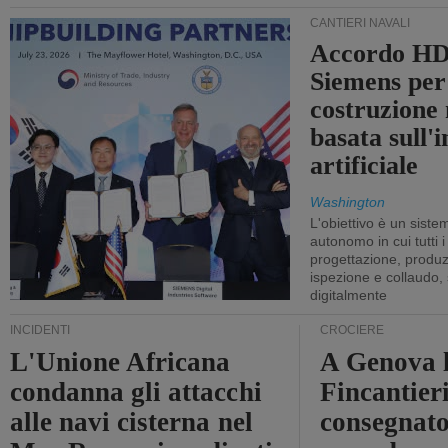
CANTIERI NAVALI
Accordo HD
Siemens per
costruzione
basata sull'i
artificiale
Washington
L'obiettivo è un sist
autonomo in cui tutti i
progettazione, produzi
ispezione e collaudo,
digitalmente
INCIDENTI
CROCIERE
L'Unione Africana
A Genova 
condanna gli attacchi
Fincantier
alle navi cisterna nel
consegnato