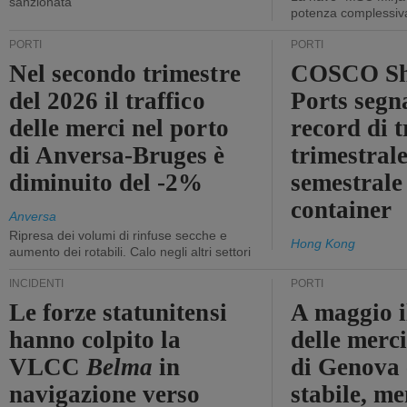
sanzionata
potenza complessiva
PORTI
PORTI
Nel secondo trimestre
COSCO Sh
del 2026 il traffico
Ports segn
delle merci nel porto
record di t
di Anversa-Bruges è
trimestrale
diminuito del -2%
semestrale
container
Anversa
Ripresa dei volumi di rinfuse secche e
Hong Kong
aumento dei rotabili. Calo negli altri settori
INCIDENTI
PORTI
Le forze statunitensi
A maggio il
hanno colpito la
delle merci
VLCC
Belma
in
di Genova 
navigazione verso
stabile, me