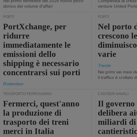
Nel primo semestre del 2026 nuovo picco
Completata la creazi
storico del volume d'affari
venture United Port
PORTI
PORTI
PortXchange, per
Nel porto d
ridurre
crescono le
immediatamente le
diminuisco
emissioni dello
varie
shipping è necessario
Trieste
concentrarsi sui porti
Nei primi sei mesi 
il traffico è crollato
Rotterdam
TRASPORTO FERROVIARIO
CANTIERI NAVALI
Fermerci, quest'anno
Il governo
la produzione di
delibera ai
trasporto dei treni
miliardi di
merci in Italia
cantieristi