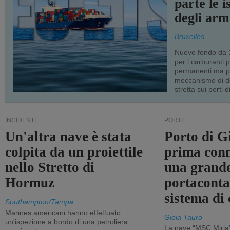
parte le i
degli arm
Bruxelles
Nuovo fondo da 1
per i carburanti 
permanenti ma p
meccanismo di d
stretta sui porti d
INCIDENTI
PORTI
Un'altra nave è stata
Porto di G
colpita da un proiettile
prima conn
nello Stretto di
una grand
Hormuz
portaconta
sistema di 
Southampton/Tampa
Marines americani hanno effettuato
Gioia Tauro
un'ispezione a bordo di una petroliera
La nave “MSC Mirja”