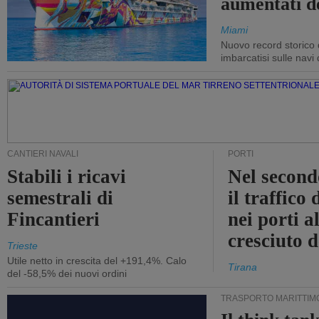
aumentati d
Miami
Nuovo record storico 
imbarcatisi sulle navi d
CANTIERI NAVALI
PORTI
Stabili i ricavi
Nel second
semestrali di
il traffico
Fincantieri
nei porti a
cresciuto 
Trieste
Utile netto in crescita del +191,4%. Calo
Tirana
del -58,5% dei nuovi ordini
TRASPORTO MARITTIM