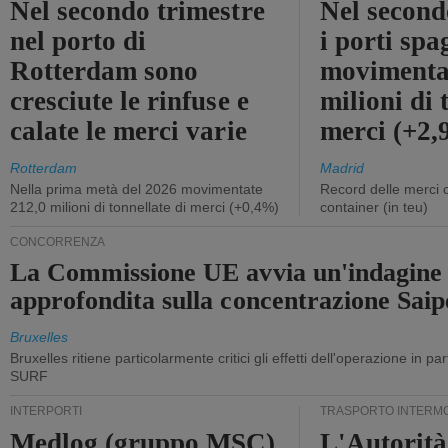
Nel secondo trimestre
Nel second
nel porto di
i porti sp
Rotterdam sono
movimenta
cresciute le rinfuse e
milioni di 
calate le merci varie
merci (+2
Rotterdam
Madrid
Nella prima metà del 2026 movimentate
Record delle merci 
212,0 milioni di tonnellate di merci (+0,4%)
container (in teu)
CONCORRENZA
La Commissione UE avvia un'indagine
approfondita sulla concentrazione Sa
Bruxelles
Bruxelles ritiene particolarmente critici gli effetti dell'operazione in p
SURF
INTERPORTI
TRASPORTO INTERM
Medlog (gruppo MSC)
L'Autorità