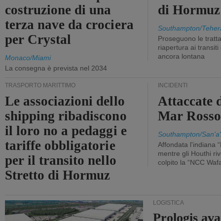
costruzione di una
di Hormuz
terza nave da crociera
Southampton/Teher
per Crystal
Proseguono le tratt
riapertura ai transit
ancora lontana
Monaco/Miami
La consegna è prevista nel 2034
TRASPORTO MARITTIMO
INCIDENTI
Le associazioni dello
Attaccate 
shipping ribadiscono
Mar Ross
il loro no a pedaggi e
Southampton/San'a'
tariffe obbligatorie
Affondata l'indiana 
mentre gli Houthi ri
per il transito nello
colpito la “NCC Waf
Stretto di Hormuz
LOGISTICA
Prologis av