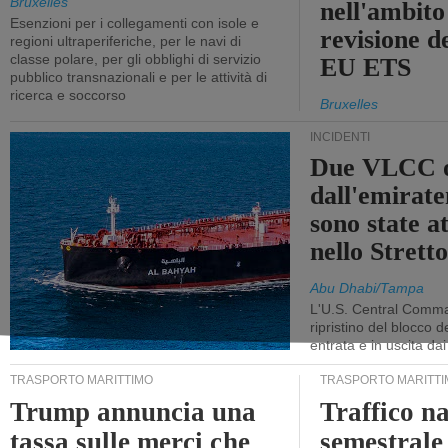
Bruxelles
nell'ambito
Esenzioni per i collegamenti con isole e
revisione d
regioni ultraperiferiche, per le navi di
classe polare, per gli obblighi di servizio
EU ETS
pubblico transnazionali e per le attività di
ricerca e soccorso
Bruxelles
INCIDENTI
Due VLCC o
dall'emira
sono state a
nello Stret
Abu Dhabi/Tampa
L'U.S. Central Comma
ripristino del blocco de
entrata e in uscita dai 
TRASPORTO MARITTIMO
TRASPORTO MARITTI
Trump annuncia una
Traffico n
tassa sulle merci che
semestrale