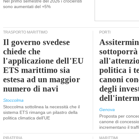
Nel primo semestre del 2026 i crocieristi
sono aumentati del +5%
TRASPORTO MARITTIMO
PORTI
Il governo svedese
Assitermin
chiede che
sottoporrà
l'applicazione dell'EU
all'attenzi
ETS marittimo sia
politica i 
estesa ad un maggior
canoni con
numero di navi
degli inves
dell'inter
Stoccolma
Stoccolma sottolinea la necessità che il
Genova
sistema ETS rimanga un pilastro della
Proposta per conced
politica climatica dell'UE
canone di concessio
incrementano il traff
PIRATERIA
MARITTIMI