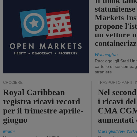
Il think tan
statunitens
Markets Ins
propone l'is
un vettore 
containerizz
Washington
Rao: oggi gli Stati Un
cartello di sei compa
straniere
CROCIERE
TRASPORTO MARITTI
Royal Caribbean
Nel second
registra ricavi record
i ricavi de
per il trimestre aprile-
CMA CGM
giugno
aumentati
Miami
Marsiglia/New York/