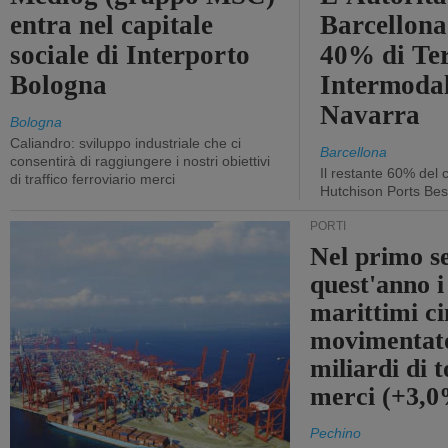
entra nel capitale
Barcellona 
sociale di Interporto
40% di Te
Bologna
Intermodal
Navarra
Bologna
Caliandro: sviluppo industriale che ci
Barcellona
consentirà di raggiungere i nostri obiettivi
Il restante 60% del c
di traffico ferroviario merci
Hutchison Ports Bes
PORTI
Nel primo s
quest'anno i
marittimi ci
movimentato
miliardi di t
merci (+3,
Pechino