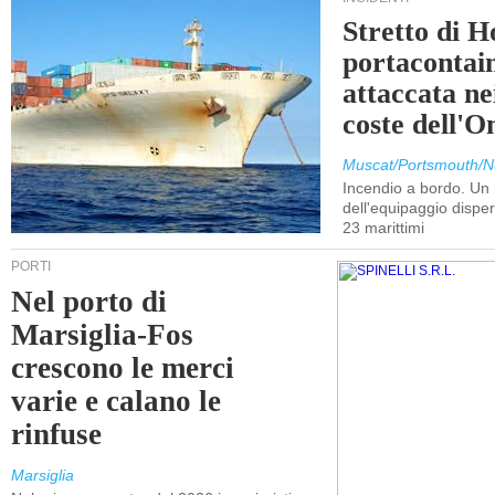
Stretto di 
portacontain
attaccata nei
coste dell'
Muscat/Portsmouth/N
Incendio a bordo. U
dell'equipaggio dispers
23 marittimi
PORTI
Nel porto di
Marsiglia-Fos
crescono le merci
varie e calano le
rinfuse
Marsiglia