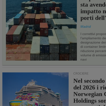
sta avend
impatto n
porti del
Madrid
I correttivi propo
l'ampliamento dei 
designazione dei 
di container limitr
riduzione percent
volume di emissi
navi
CROCIERE
Nel secondo
del 2026 i ri
Norwegian C
Holdings so