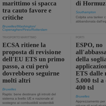
marittimo si spacca
di Hormuz
tra cauto favore e
Southampton
critiche
Colpita una tanker c
abbandonata dall'e
Bruxelles/Washington/
Copenaghen/Pireo/Rotterdam
TRASPORTO MARITTIMO
PORTI
ECSA ritiene la
ESPO, no
proposta di revisione
all'abbass
dell'EU ETS un primo
della sogli
passo, a cui però
applicazio
dovrebbero seguirne
ETS dalle 
molti altri
5.000 tsl a
400 tsl
Bruxelles
Raptis: bene destinare gli introiti del
Bruxelles
sistema a livello UE e nazionale al
Apprezzamento per l
sostegno ai combustibili sostenibili
ridurre gli scali elusi