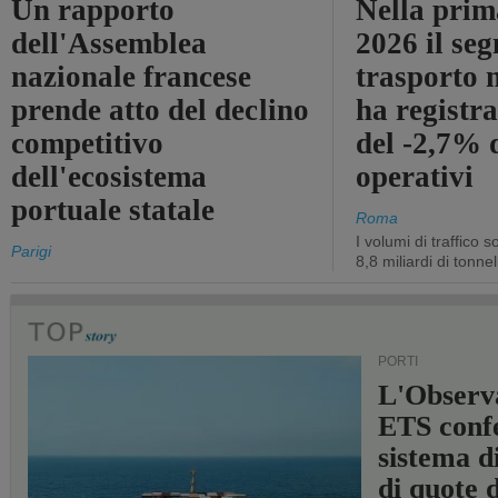
Un rapporto
Nella prim
dell'Assemblea
2026 il se
nazionale francese
trasporto 
prende atto del declino
ha registra
competitivo
del -2,7% d
dell'ecosistema
operativi
portuale statale
Roma
I volumi di traffico s
Parigi
8,8 miliardi di tonne
PORTI
L'Observ
ETS conf
sistema d
di quote 