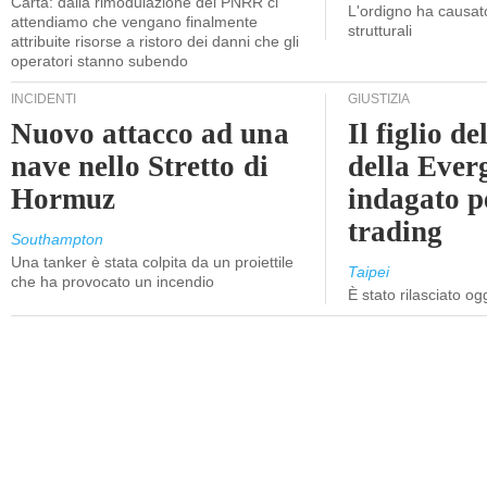
Carta: dalla rimodulazione del PNRR ci
L'ordigno ha causato
attendiamo che vengano finalmente
strutturali
attribuite risorse a ristoro dei danni che gli
operatori stanno subendo
INCIDENTI
GIUSTIZIA
Nuovo attacco ad una
Il figlio d
nave nello Stretto di
della Ever
Hormuz
indagato p
trading
Southampton
Una tanker è stata colpita da un proiettile
Taipei
che ha provocato un incendio
È stato rilasciato o