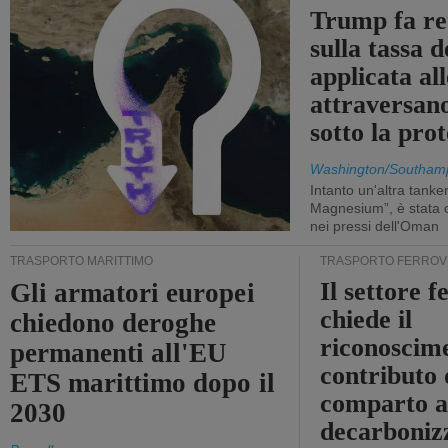
Trump fa re
sulla tassa 
applicata al
attraversa
sotto la pr
Washington/Southam
Intanto un'altra tanker,
Magnesium”, è stata c
nei pressi dell'Oman
TRASPORTO MARITTIMO
TRASPORTO FERROV
Il settore f
Gli armatori europei
chiede il
chiedono deroghe
riconoscim
permanenti all'EU
contributo 
ETS marittimo dopo il
comparto a
2030
decarboniz