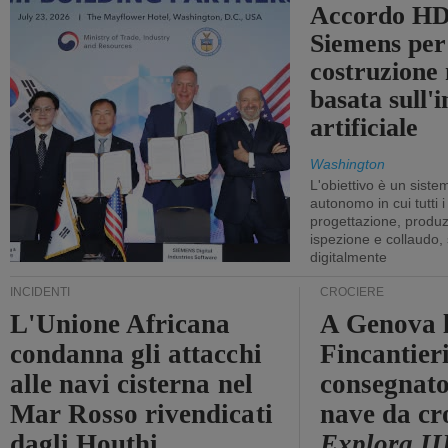
Accordo HD
Siemens per
costruzione
basata sull'i
artificiale
Washington
L'obiettivo è un sist
autonomo in cui tutti i
progettazione, produzi
ispezione e collaudo,
digitalmente
INCIDENTI
CROCIERE
L'Unione Africana
A Genova 
condanna gli attacchi
Fincantier
alle navi cisterna nel
consegnato
Mar Rosso rivendicati
nave da cr
dagli Houthi
Explora II