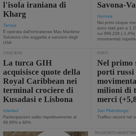
l'isola iraniana di
Savona-Vad
Kharg
Genova
Nei primi cinque mes
Tampa
sono stati pari a 1.
È operata dall'emiratense Max Maritime
cui 999.228 (-1,4%)
Solutions che soggetta a sanzioni degli
movimentati rispetti
USA
CROCIERE
PORTI
La turca GIH
Nel primo 
acquisisce quote della
porti russ
Royal Caribbean nei
movimenta
terminal crociere di
milioni di 
Kusadasi e Lisbona
merci (+5
Istanbul
San Pietroburgo
Partecipazioni salite rispettivamente al
Traffico record nel 
99,99% e 60%
TRASPORTO MARITTIM