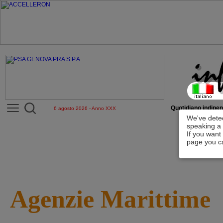
Quotidiano indipen
6 agosto 2026 - Anno XXX
We've detec
speaking a 
If you want
page you ca
Agenzie Marittime