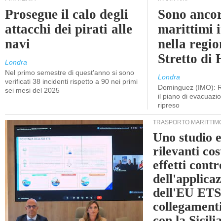
Prosegue il calo degli
Sono ancor
attacchi dei pirati alle
marittimi 
navi
nella regio
Stretto di
Londra
Nel primo semestre di quest'anno si sono
Londra
verificati 38 incidenti rispetto a 90 nei primi
Dominguez (IMO): R
sei mesi del 2025
il piano di evacuaz
ripreso
TRASPORTO MARITTIM
Uno studio e
rilevanti cost
effetti cont
dell'applica
dell'EU ETS
collegament
con la Sicili