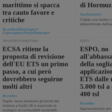
marittimo si spacca
di Hormuz
tra cauto favore e
Southampton
critiche
Colpita una tanker c
abbandonata dall'e
Bruxelles/Washington/
Copenaghen/Pireo/Rotterdam
TRASPORTO MARITTIMO
PORTI
ECSA ritiene la
ESPO, no
proposta di revisione
all'abbass
dell'EU ETS un primo
della sogli
passo, a cui però
applicazio
dovrebbero seguirne
ETS dalle 
molti altri
5.000 tsl a
400 tsl
Bruxelles
Raptis: bene destinare gli introiti del
Bruxelles
sistema a livello UE e nazionale al
Apprezzamento per l
sostegno ai combustibili sostenibili