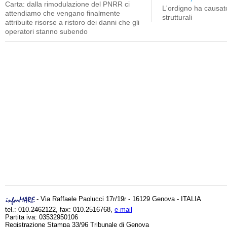
Carta: dalla rimodulazione del PNRR ci
L'ordigno ha causato
attendiamo che vengano finalmente
strutturali
attribuite risorse a ristoro dei danni che gli
operatori stanno subendo
- Via Raffaele Paolucci 17r/19r - 16129 Genova - ITALIA
tel.: 010.2462122, fax: 010.2516768,
e-mail
Partita iva: 03532950106
Registrazione Stampa 33/96 Tribunale di Genova