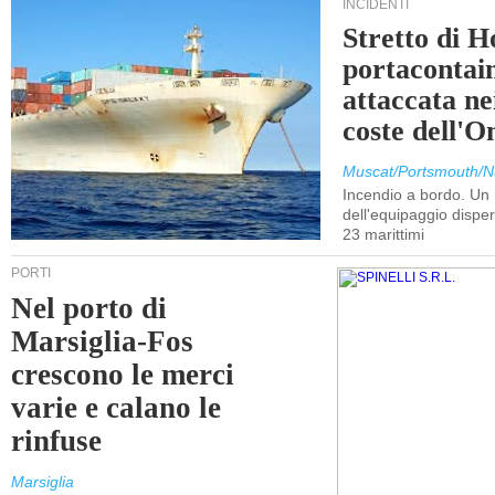
INCIDENTI
Stretto di 
portacontain
attaccata nei
coste dell'
Muscat/Portsmouth/N
Incendio a bordo. U
dell'equipaggio dispers
23 marittimi
PORTI
Nel porto di
Marsiglia-Fos
crescono le merci
varie e calano le
rinfuse
Marsiglia