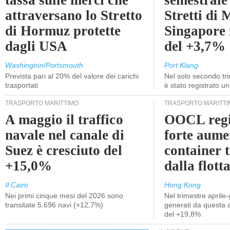
tassa sulle merci che
semestrale
attraversano lo Stretto
Stretti di 
di Hormuz protette
Singapore 
dagli USA
del +3,7%
Washington/Portsmouth
Port Klang
Prevista pari al 20% del valore dei carichi
Nel solo secondo tr
trasportati
è stato registrato u
TRASPORTO MARITTIMO
TRASPORTO MARITTI
A maggio il traffico
OOCL regi
navale nel canale di
forte aume
Suez è cresciuto del
container 
+15,0%
dalla flott
Il Cairo
Hong Kong
Nei primi cinque mesi del 2026 sono
Nel trimestre aprile-
transitate 5.696 navi (+12,7%)
generati da questa at
del +19,8%