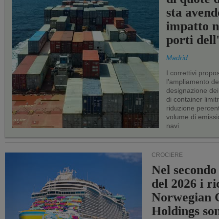
sta avend
impatto n
porti del
Madrid
I correttivi propo
l'ampliamento dei 
designazione dei 
di container limitr
riduzione percent
volume di emissi
navi
CROCIERE
Nel secondo
del 2026 i ri
Norwegian C
Holdings so