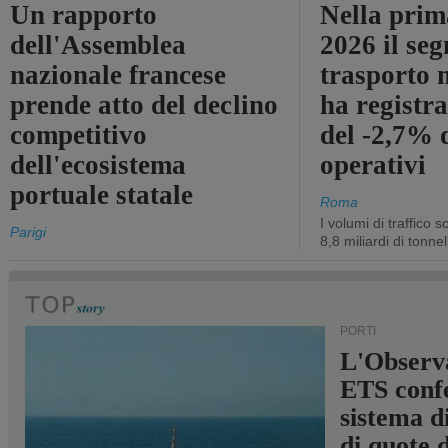
Un rapporto
Nella prim
dell'Assemblea
2026 il se
nazionale francese
trasporto 
prende atto del declino
ha registra
competitivo
del -2,7% d
dell'ecosistema
operativi
portuale statale
Roma
I volumi di traffico s
Parigi
8,8 miliardi di tonne
PORTI
L'Observ
ETS conf
sistema d
di quote 