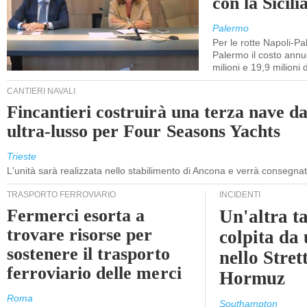
con la Sicili
Palermo
Per le rotte Napoli-P
Palermo il costo annuo
milioni e 19,9 milioni 
CANTIERI NAVALI
Fincantieri costruirà una terza nave d
ultra-lusso per Four Seasons Yachts
Trieste
L'unità sarà realizzata nello stabilimento di Ancona e verrà consegna
TRASPORTO FERROVIARIO
INCIDENTI
Fermerci esorta a
Un'altra t
trovare risorse per
colpita da
sostenere il trasporto
nello Stret
ferroviario delle merci
Hormuz
Roma
Southampton