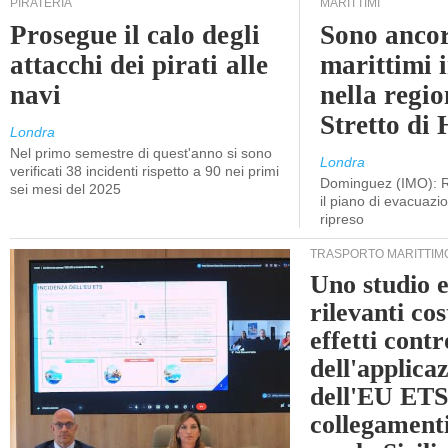
PIRATERIA
MARITTIMI
Prosegue il calo degli
Sono ancor
attacchi dei pirati alle
marittimi 
navi
nella regio
Stretto di
Londra
Nel primo semestre di quest'anno si sono
Londra
verificati 38 incidenti rispetto a 90 nei primi
Dominguez (IMO): R
sei mesi del 2025
il piano di evacuaz
ripreso
TRASPORTO MARITTIM
Uno studio e
rilevanti cost
effetti cont
dell'applica
dell'EU ETS
collegament