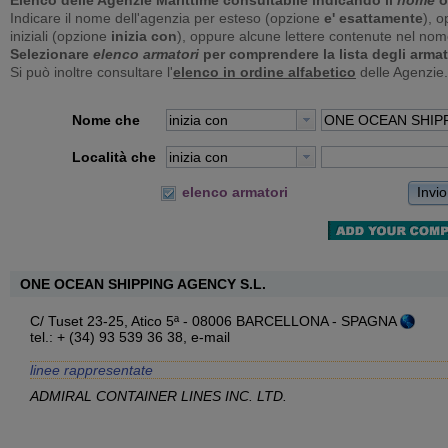
Elenco delle Agenzie Marittime consultabile indicando il
nome
o
Indicare il nome dell'agenzia per esteso (opzione
e' esattamente
), o
iniziali (opzione
inizia con
), oppure alcune lettere contenute nel no
Selezionare
elenco armatori
per comprendere la lista degli armat
Si può inoltre consultare l'
elenco in ordine alfabetico
delle Agenzie.
Nome che
inizia con
Località che
inizia con
Invio
elenco armatori
ONE OCEAN SHIPPING AGENCY S.L.
C/ Tuset 23-25, Atico 5ª - 08006 BARCELLONA - SPAGNA
tel.: + (34) 93 539 36 38,
e-mail
linee rappresentate
ADMIRAL CONTAINER LINES INC. LTD.