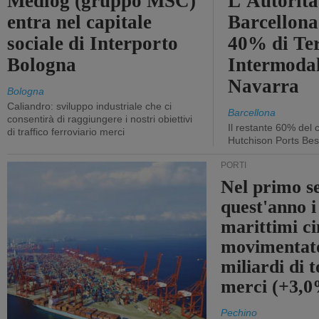
Medlog (gruppo MSC)
L'Autorità
entra nel capitale
Barcellona 
sociale di Interporto
40% di Te
Bologna
Intermodal
Navarra
Bologna
Caliandro: sviluppo industriale che ci
Barcellona
consentirà di raggiungere i nostri obiettivi
Il restante 60% del c
di traffico ferroviario merci
Hutchison Ports Bes
PORTI
Nel primo s
quest'anno i
marittimi ci
movimentato
miliardi di t
merci (+3,
Pechino