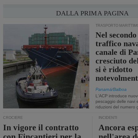
DALLA PRIMA PAGINA
TRASPORTO MARITTIM
Nel secondo 
traffico nav
canale di P
cresciuto d
si è ridotto
notevolment
Panamá/Balboa
L'ACP introduce nuove
pescaggio delle navi
riduzioni del numero gi
CROCIERE
INCIDENTI
In vigore il contratto
Ancora esp
con Fincantieri per la
nell'area d