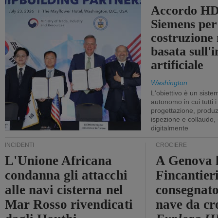
Accordo HD
Siemens per
costruzione
basata sull'i
artificiale
Washington
L'obiettivo è un sist
autonomo in cui tutti i
progettazione, produzi
ispezione e collaudo,
digitalmente
INCIDENTI
CROCIERE
L'Unione Africana
A Genova 
condanna gli attacchi
Fincantier
alle navi cisterna nel
consegnato
Mar Rosso rivendicati
nave da cr