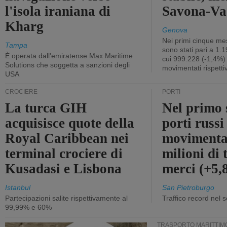
l'isola iraniana di
Savona-Vad
Kharg
Genova
Nei primi cinque mes
Tampa
sono stati pari a 1.
È operata dall'emiratense Max Maritime
cui 999.228 (-1,4%)
Solutions che soggetta a sanzioni degli
movimentati rispetti
USA
CROCIERE
PORTI
La turca GIH
Nel primo 
acquisisce quote della
porti russ
Royal Caribbean nei
movimenta
terminal crociere di
milioni di 
Kusadasi e Lisbona
merci (+5
Istanbul
San Pietroburgo
Partecipazioni salite rispettivamente al
Traffico record nel 
99,99% e 60%
TRASPORTO MARITTIM