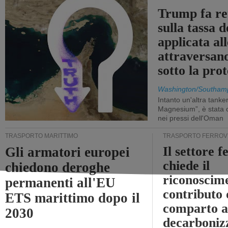
Trump fa re
sulla tassa 
applicata al
attraversa
sotto la pr
Washington/Southam
Intanto un'altra tanker,
Magnesium”, è stata c
nei pressi dell'Oman
TRASPORTO MARITTIMO
TRASPORTO FERROV
Il settore f
Gli armatori europei
chiede il
chiedono deroghe
riconoscim
permanenti all'EU
contributo 
ETS marittimo dopo il
comparto a
2030
decarboniz