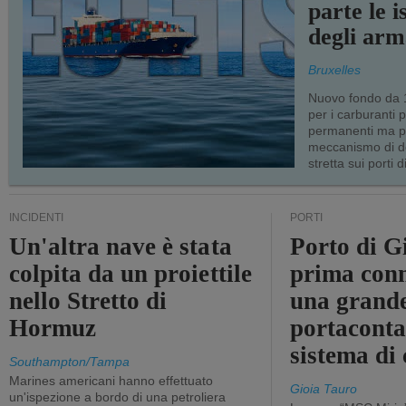
parte le i
degli arm
Bruxelles
Nuovo fondo da 1
per i carburanti 
permanenti ma p
meccanismo di d
stretta sui porti d
INCIDENTI
PORTI
Un'altra nave è stata
Porto di G
colpita da un proiettile
prima conn
nello Stretto di
una grand
Hormuz
portaconta
sistema di 
Southampton/Tampa
Marines americani hanno effettuato
Gioia Tauro
un'ispezione a bordo di una petroliera