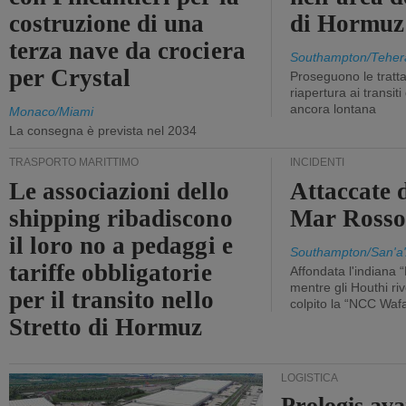
costruzione di una
di Hormuz
terza nave da crociera
Southampton/Teher
per Crystal
Proseguono le tratt
riapertura ai transit
ancora lontana
Monaco/Miami
La consegna è prevista nel 2034
TRASPORTO MARITTIMO
INCIDENTI
Le associazioni dello
Attaccate 
shipping ribadiscono
Mar Ross
il loro no a pedaggi e
Southampton/San'a'
tariffe obbligatorie
Affondata l'indiana 
mentre gli Houthi ri
per il transito nello
colpito la “NCC Waf
Stretto di Hormuz
LOGISTICA
Prologis av