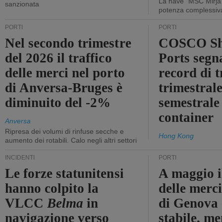
La nave “MSC Mirja”
sanzionata
potenza complessiva
PORTI
PORTI
Nel secondo trimestre
COSCO Sh
del 2026 il traffico
Ports segn
delle merci nel porto
record di t
di Anversa-Bruges è
trimestrale
diminuito del -2%
semestrale
container
Anversa
Ripresa dei volumi di rinfuse secche e
Hong Kong
aumento dei rotabili. Calo negli altri settori
INCIDENTI
PORTI
Le forze statunitensi
A maggio il
hanno colpito la
delle merci
VLCC
Belma
in
di Genova 
navigazione verso
stabile, me