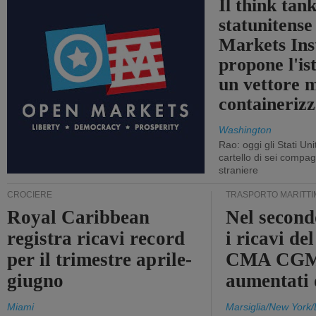
Il think tan
statunitens
Markets Ins
propone l'is
un vettore 
containerizz
Washington
Rao: oggi gli Stati Un
cartello di sei compa
straniere
CROCIERE
TRASPORTO MARITTI
Royal Caribbean
Nel second
registra ricavi record
i ricavi de
per il trimestre aprile-
CMA CGM
giugno
aumentati
Miami
Marsiglia/New York/