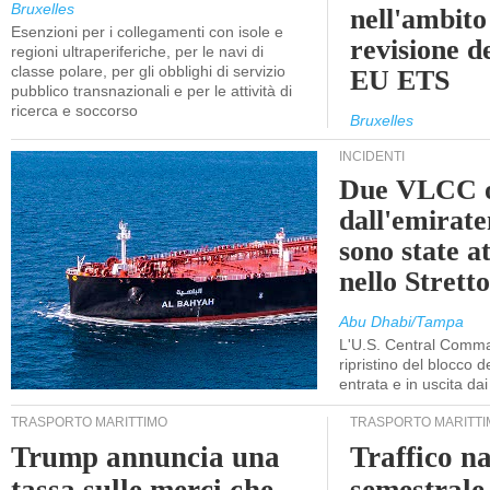
Bruxelles
nell'ambito
Esenzioni per i collegamenti con isole e
revisione d
regioni ultraperiferiche, per le navi di
classe polare, per gli obblighi di servizio
EU ETS
pubblico transnazionali e per le attività di
ricerca e soccorso
Bruxelles
INCIDENTI
Due VLCC o
dall'emira
sono state a
nello Stret
Abu Dhabi/Tampa
L'U.S. Central Comma
ripristino del blocco de
entrata e in uscita dai 
TRASPORTO MARITTIMO
TRASPORTO MARITTI
Trump annuncia una
Traffico n