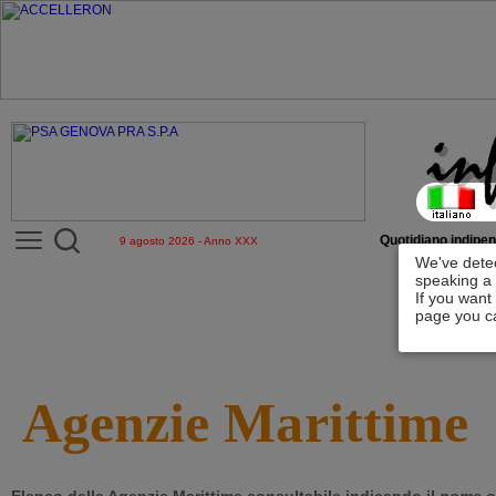
Quotidiano indipen
9 agosto 2026 - Anno XXX
We've detec
speaking a 
If you want
page you ca
Agenzie Marittime