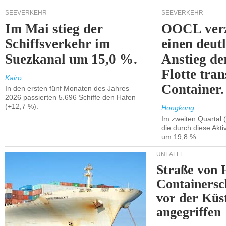
SEEVERKEHR
SEEVERKEHR
Im Mai stieg der
OOCL verz
Schiffsverkehr im
einen deut
Suezkanal um 15,0 %.
Anstieg de
Flotte tran
Kairo
Container.
In den ersten fünf Monaten des Jahres
2026 passierten 5.696 Schiffe den Hafen
(+12,7 %).
Hongkong
Im zweiten Quartal (
die durch diese Akti
um 19,8 %.
UNFÄLLE
Straße von 
Containersc
vor der Kü
angegriffen