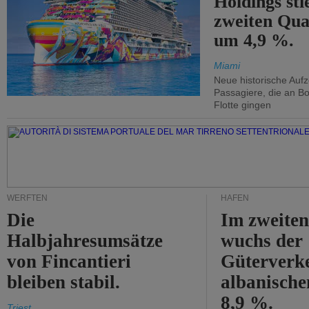
Holdings sti
zweiten Qua
um 4,9 %.
Miami
Neue historische Auf
Passagiere, die an Bo
Flotte gingen
WERFTEN
HÄFEN
Die
Im zweiten
Halbjahresumsätze
wuchs der
von Fincantieri
Güterverke
bleiben stabil.
albanisch
8,9 %.
Triest