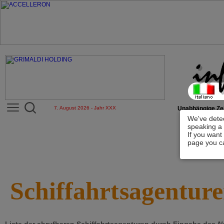
7. August 2026 - Jahr XXX
Unabhängige Zei
We've detec
speaking a 
If you want
page you ca
Schiffahrtsagentur