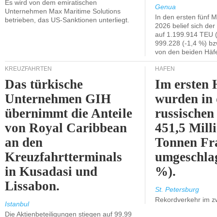
Es wird von dem emiratischen
Genua
Unternehmen Max Maritime Solutions
In den ersten fünf 
betrieben, das US-Sanktionen unterliegt.
2026 belief sich de
auf 1.199.914 TEU 
999.228 (-1,4 %) bz
von den beiden Häfe
KREUZFAHRTEN
HÄFEN
Das türkische
Im ersten 
Unternehmen GIH
wurden in
übernimmt die Anteile
russischen
von Royal Caribbean
451,5 Mill
an den
Tonnen Fr
Kreuzfahrtterminals
umgeschla
in Kusadasi und
%).
Lissabon.
St. Petersburg
Rekordverkehr im z
Istanbul
Die Aktienbeteiligungen stiegen auf 99,99