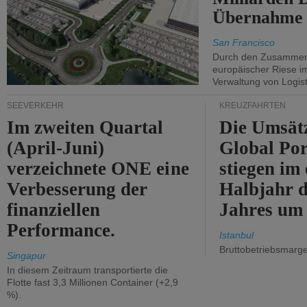
Übernahme 
San Francisco
Durch den Zusammens
europäischer Riese i
Verwaltung von Logist
SEEVERKEHR
KREUZFAHRTEN
Im zweiten Quartal
Die Umsät
(April-Juni)
Global Por
verzeichnete ONE eine
stiegen im 
Verbesserung der
Halbjahr d
finanziellen
Jahres um
Performance.
Istanbul
Bruttobetriebsmarg
Singapur
In diesem Zeitraum transportierte die
Flotte fast 3,3 Millionen Container (+2,9
%).