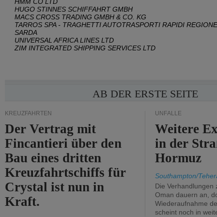
HMM CO LTD
HUGO STINNES SCHIFFAHRT GMBH
MACS CROSS TRADING GMBH & CO. KG
TARROS SPA - TRAGHETTI AUTOTRASPORTI RAPIDI REGION
SARDA
UNIVERSAL AFRICA LINES LTD
ZIM INTEGRATED SHIPPING SERVICES LTD
AB DER ERSTE SEITE
KREUZFAHRTEN
UNFÄLLE
Der Vertrag mit
Weitere Ex
Fincantieri über den
in der Str
Bau eines dritten
Hormuz
Kreuzfahrtschiffs für
Southampton/Teher
Crystal ist nun in
Die Verhandlungen 
Oman dauern an, d
Kraft.
Wiederaufnahme des 
scheint noch in weit