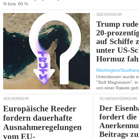
% bzw. 60 %.
SEEVERKEHR
Trump ruder
20-prozenti
auf Schiffe 
unter US-Sc
Hormuz fah
Washington/Southam
Unterdessen wurde ein
"Stolt Magnesium", i
von einer Rakete getr
SEEVERKEHR
SCHIENENVERKEHR
Der Eisenb
Europäische Reeder
fordert die
fordern dauerhafte
Anerkennun
Ausnahmeregelungen
Beitrags zu
vom EU-