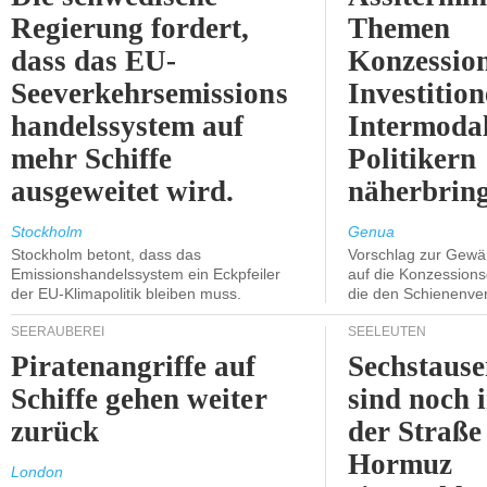
Regierung fordert,
Themen
dass das EU-
Konzessio
Seeverkehrsemissions
Investitio
handelssystem auf
Intermodal
mehr Schiffe
Politikern
ausgeweitet wird.
näherbring
Stockholm
Genua
Stockholm betont, dass das
Vorschlag zur Gewä
Emissionshandelssystem ein Eckpfeiler
auf die Konzessions
der EU-Klimapolitik bleiben muss.
die den Schienenve
SEERÄUBEREI
SEELEUTEN
Piratenangriffe auf
Sechstause
Schiffe gehen weiter
sind noch 
zurück
der Straße
Hormuz
London