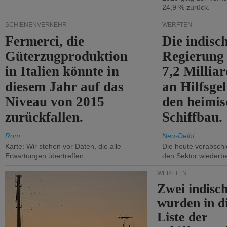
24,9 % zurück.
SCHIENENVERKEHR
WERFTEN
Fermerci, die
Die indisc
Güterzugproduktion
Regierung
in Italien könnte in
7,2 Millia
diesem Jahr auf das
an Hilfsge
Niveau von 2015
den heimi
zurückfallen.
Schiffbau.
Rom
Neu-Delhi
Karte: Wir stehen vor Daten, die alle
Die heute verabschie
Erwartungen übertreffen.
den Sektor wiederb
WERFTEN
Zwei indisc
wurden in d
Liste der