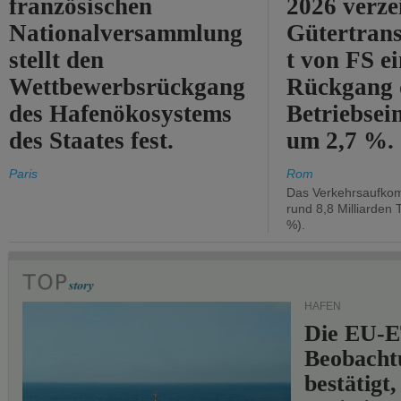
französischen
2026 verze
Nationalversammlung
Gütertran
stellt den
t von FS e
Wettbewerbsrückgang
Rückgang 
des Hafenökosystems
Betriebse
des Staates fest.
um 2,7 %.
Paris
Rom
Das Verkehrsaufkom
rund 8,8 Milliarden 
%).
HÄFEN
Die EU-E
Beobachtu
bestätigt,