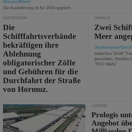
Monaco/Miami
Die Auslieferung ist für 2034 geplant.
SEEVERKEHR
UNFÄLLE
Die
Zwei Schif
Schifffahrtsverbände
Meer angeg
bekräftigen ihre
Southampton/San'a'
Ablehnung
Indisches Schiff "Fa
gesunken, Houthis b
obligatorischer Zölle
"NCC Wafa"
und Gebühren für die
Durchfahrt der Straße
von Hormuz.
LOGISTIK
Prologis unt
Angebot übe
Milliarden 