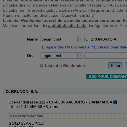
Liste der abrufbaren Schiffahrtsagenturen durch Eingabe des
N
Eingabe des vollständigen Namens der Schiffahrtsagentur (Auswahl
Eingabe mehrerer Anfangsbuchstaben (Auswahl
beginnt mit
), oder
Namen enthaltenen Buchstaben (Auswahl
enthält
).
Liste der Reedereien
auswählen, um die Liste der vertretenen Re
Man kann außerdem die
alphabetische Liste
der Agenturen zu Rate
Name
beginnt mit
Eingabe des Ortsnamens auf Englisch oder Itali
Ort
beginnt mit
Enter
Liste der Reedereien
O. BRUNONI S.A.
Überlandstrasse 111 - CH-8600 AALBORG - DANIMARCA
tel.: +41 44 455 58 58,
e-mail
linee rappresentate
GOLD STAR LINES