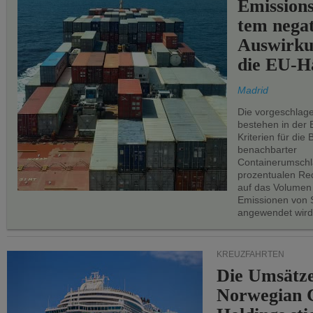
Emissions
tem negat
Auswirku
die EU-Hä
Madrid
Die vorgeschlag
bestehen in der 
Kriterien für di
benachbarter
Containerumschl
prozentualen Red
auf das Volumen
Emissionen von S
angewendet wird
KREUZFAHRTEN
Die Umsätze
Norwegian C