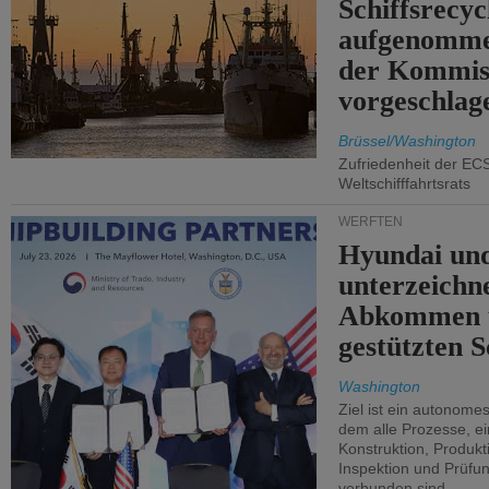
Schiffsrecyc
aufgenomme
der Kommis
vorgeschlag
Brüssel/Washington
Zufriedenheit der EC
Weltschifffahrtsrats
WERFTEN
Hyundai un
unterzeichn
Abkommen 
gestützten S
Washington
Ziel ist ein autonome
dem alle Prozesse, ei
Konstruktion, Produkti
Inspektion und Prüfun
verbunden sind.