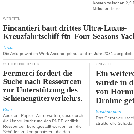
Kosten zwischen 2,9 
Millionen Euro.
WERFTEN
Fincantieri baut drittes Ultra-Luxus-
Kreuzfahrtschiff für Four Seasons Yac
Triest
Die Anlage wird im Werk Ancona gebaut und im Jahr 2031 ausgeliefer
SCHIENENVERKEHR
UNFÄLLE
Fermerci fordert die
Ein weiter
Suche nach Ressourcen
wurde in d
zur Unterstützung des
von Hormu
Schienengüterverkehrs.
Drohne get
Rom
Southampton
Aus dem Papier: Wir erwarten, dass durch
Das Gerät verursach
die Umstrukturierung des PNRR endlich
strukturelle Schäden
Ressourcen bereitgestellt werden, um die
Schäden zu kompensieren, die den