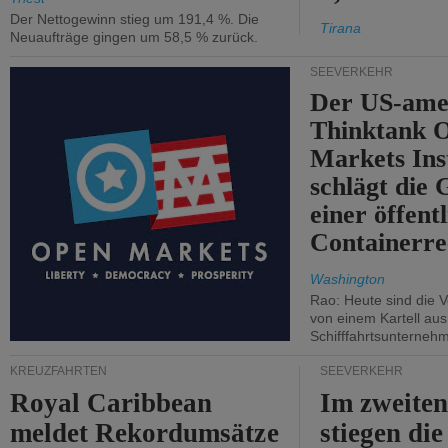
Der Nettogewinn stieg um 191,4 %. Die
Tirana
Neuaufträge gingen um 58,5 % zurück.
SEEVERKEHR
Der US-ame
Thinktank 
Markets Ins
schlägt die
einer öffent
Containerre
Washington
Rao: Heute sind die V
von einem Kartell au
Schifffahrtsunterneh
KREUZFAHRTEN
SEEVERKEHR
Royal Caribbean
Im zweiten
meldet Rekordumsätze
stiegen di