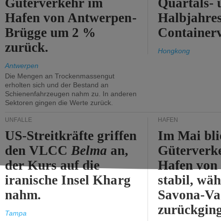
Güterverkehr im
Quartals- 
Hafen von Antwerpen-
Halbjahre
Brügge um 2 %
Container
zurück.
Hongkong
Antwerpen
Die Mengen an Trockenmassengut
erholten sich und der Bestand an
Schienenfahrzeugen nahm zu. In anderen
Sektoren gingen die Werte zurück.
UNFÄLLE
HÄFEN
US-Streitkräfte griffen
Im Mai bli
den VLCC
Belma
an,
Güterverk
der Kurs auf die
Hafen von
iranische Insel Kharg
stabil, wäh
nahm.
Savona-Va
zurückging
Tampa