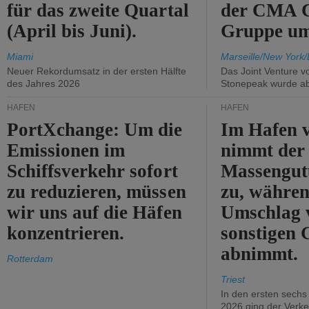
für das zweite Quartal
der CMA
(April bis Juni).
Gruppe um
Miami
Marseille/New York/
Neuer Rekordumsatz in der ersten Hälfte
Das Joint Venture v
des Jahres 2026
Stonepeak wurde a
HÄFEN
HÄFEN
PortXchange: Um die
Im Hafen v
Emissionen im
nimmt der
Schiffsverkehr sofort
Massengut
zu reduzieren, müssen
zu, währen
wir uns auf die Häfen
Umschlag 
konzentrieren.
sonstigen 
abnimmt.
Rotterdam
Triest
In den ersten sech
2026 ging der Verk