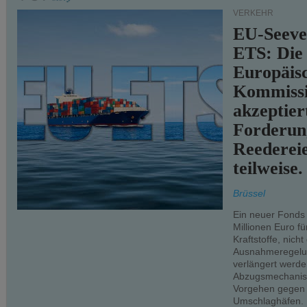
VERKEHR
EU-Seeve
ETS: Die
Europäis
Kommiss
akzeptier
Forderun
Reederei
teilweise.
Brüssel
Ein neuer Fonds
Millionen Euro f
Kraftstoffe, nich
Ausnahmeregelun
verlängert werde
Abzugsmechanism
Vorgehen gegen
Umschlaghäfen.