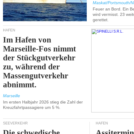
Maskat/Portsmouth/N
Feuer an Bord. Ein B
wird vermisst. 23 wei
gerettet.
HÄFEN
Im Hafen von
Marseille-Fos nimmt
der Stückgutverkehr
zu, während der
Massengutverkehr
abnimmt.
Marseille
Im ersten Halbjahr 2026 stieg die Zahl der
Kreuzfahrtpassagiere um 5 %.
SEEVERKEHR
HÄFEN
Die schwedische
Assitermin