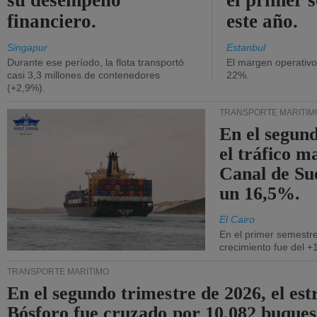
su desempeño
el primer 
financiero.
este año.
Singapur
Estanbul
Durante ese período, la flota transportó
El margen operativ
casi 3,3 millones de contenedores
22%.
(+2,9%).
TRANSPORTE MARÍTIM
En el segund
el tráfico m
Canal de Su
un 16,5%.
El Cairo
En el primer semestre
crecimiento fue del +
TRANSPORTE MARÍTIMO
En el segundo trimestre de 2026, el est
Bósforo fue cruzado por 10.082 buques