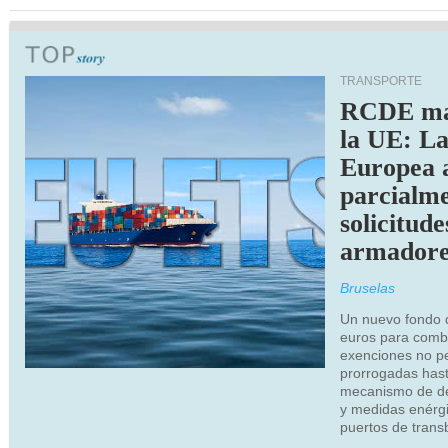
TRANSPORTE
RCDE ma
la UE: L
Europea 
parcialme
solicitude
armadore
Bruselas
Un nuevo fondo 
euros para combu
exenciones no p
prorrogadas has
mecanismo de de
y medidas enérgi
puertos de trans