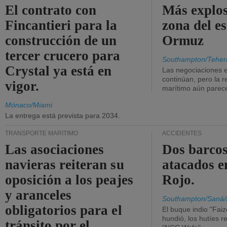
El contrato con
Más explos
Fincantieri para la
zona del e
construcción de un
Ormuz
tercer crucero para
Southampton/Teher
Crystal ya está en
Las negociaciones 
continúan, pero la r
vigor.
marítimo aún parece
Mónaco/Miami
La entrega está prevista para 2034.
TRANSPORTE MARÍTIMO
ACCIDENTES
Las asociaciones
Dos barcos
navieras reiteran su
atacados e
oposición a los peajes
Rojo.
y aranceles
Southampton/Saná/
obligatorios para el
El buque indio "Fai
hundió, los hutíes re
tránsito por el