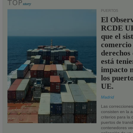
PUERTOS
El Observ
RCDE UE
que el si
comercio
derechos 
está teni
impacto n
los puerto
UE.
Madrid
Las correccione
consisten en la a
criterios para la
puertos de trans
contenedores vec