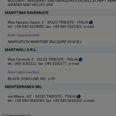
BUGSIER-, REEDEREI- UND BERGUNGS-GESELLSCHAFT MBH 
GRANDI NAVI VELOCI SPA
MARITTIMA RAVENNATE
Riva Nazario Sauro, 2 - 34124 TRIESTE - ITALIA
tel.: +39 040 3229083, fax: +39 040 3221321,
e-mail
linee rappresentate
NAVIGATION MARITIME BULGARE (N.M.B.)
MARTINOLI S.R.L.
Riva Grumula 2 - 34123 TRIESTE - ITALIA
tel.: 040 3182111, fax: 040 3182177,
e-mail
linee rappresentate
BLACK STAR LINE INC. LTD
MEDITERRANEA SRL
via Milano, 4/2 - 34132 TRIESTE - ITALIA
tel.: +39 040 0640244, fax: +39 040 0641010,
e-mail
1
2
[
seguente>>
]