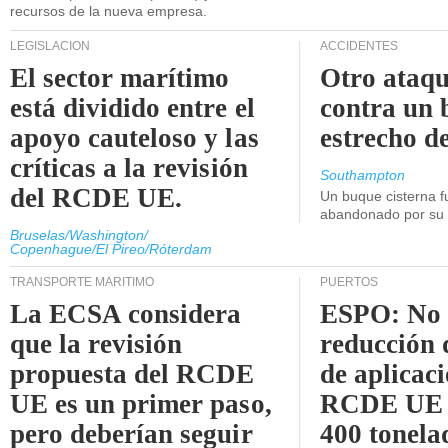
recursos de la nueva empresa.
LEGISLACIÓN
ACCIDENTES
El sector marítimo
Otro ataq
está dividido entre el
contra un 
apoyo cauteloso y las
estrecho d
críticas a la revisión
Southampton
del RCDE UE.
Un buque cisterna f
abandonado por su t
Bruselas/Washington/
Copenhague/El Pireo/Róterdam
TRANSPORTE MARÍTIMO
PUERTOS
La ECSA considera
ESPO: No 
que la revisión
reducción 
propuesta del RCDE
de aplicaci
UE es un primer paso,
RCDE UE d
pero deberían seguir
400 tonela