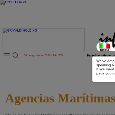
08 de agosto de 2026 - Año XXX
Periódico independie
We've detec
speaking a 
If you want
page you ca
Agencias Marítima