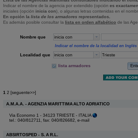
Lista de las Agencias Marítimas consultables indicando el
nomb
Indicar el nombre de la agencia por extendido (opción
es exactamen
iniciales (opción
inicia con
), o algunas letras contenidas en el nomb
En opción la
lista de los armadores
representados.
Es además posible consultar la
lista en orden alfabético
de las Age
Nombre que
inicia con
Indicar el nombre de la localidad en Inglés 
Localidad que
inicia con
Ent
lista armadores
1
2
[
seguente>>
]
A.M.A.A. - AGENZIA MARITTIMA ALTO ADRIATICO
Via Economo 1 - 34123 TRIESTE - ITALIA
tel.: 040/812711, fax: 040/826682,
e-mail
ABSIRTOSPED - S. A R.L.