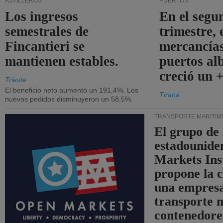
ASTILLEROS
PUERTOS
Los ingresos
En el segu
semestrales de
trimestre, 
Fincantieri se
mercancías
mantienen estables.
puertos al
creció un 
Trieste
El beneficio neto aumentó un 191,4%. Los
Tirana
nuevos pedidos disminuyeron un 58,5%.
TRANSPORTE MARÍTIM
El grupo de
estadounide
Markets Ins
propone la 
una empresa
transporte 
contenedore