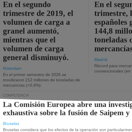
En el segundo
En el segu
trimestre de 2019, el
trimestre, 
volumen de carga a
españoles 
granel aumentó,
144,8 mill
mientras que el
toneladas 
volumen de carga
mercancías
general disminuyó.
Madrid
Récord para mercan
Róterdam
convencionales (en
En el primer semestre de 2026 se
movilizaron 212 millones de toneladas de
mercancías (+0,4%).
COMPETENCIA
La Comisión Europea abre una investi
exhaustiva sobre la fusión de Saipem y
Bruselas
Bruselas considera que los efectos de la operación son particularment