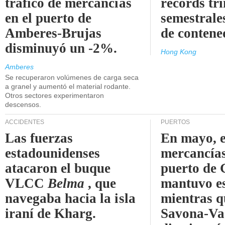
tráfico de mercancías
récords tr
en el puerto de
semestrales
Amberes-Brujas
de contene
disminuyó un -2%.
Hong Kong
Amberes
Se recuperaron volúmenes de carga seca
a granel y aumentó el material rodante.
Otros sectores experimentaron
descensos.
ACCIDENTES
PUERTOS
Las fuerzas
En mayo, e
estadounidenses
mercancías
atacaron el buque
puerto de 
VLCC
Belma
, que
mantuvo es
navegaba hacia la isla
mientras q
iraní de Kharg.
Savona-Va