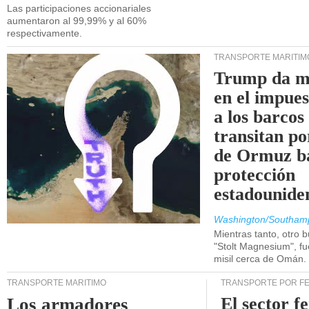
Las participaciones accionariales
aumentaron al 99,99% y al 60%
respectivamente.
TRANSPORTE MARÍTIM
Trump da m
en el impue
a los barcos
transitan po
de Ormuz b
protección
estadounide
Washington/Southam
Mientras tanto, otro b
"Stolt Magnesium", f
misil cerca de Omán.
TRANSPORTE MARÍTIMO
TRANSPORTE POR F
El sector f
Los armadores