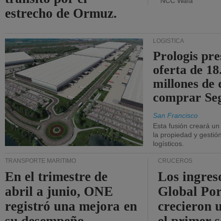
"NCC Wafa"
estrecho de Ormuz.
LOGÍSTICA
Prologis pr
oferta de 18
millones de 
comprar Se
San Francisco
Esta fusión creará u
la propiedad y gestió
logísticos.
TRANSPORTE MARÍTIMO
CRUCEROS
En el trimestre de
Los ingres
abril a junio, ONE
Global Por
registró una mejora en
crecieron 