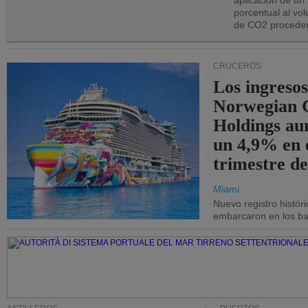
aplicación de un
porcentual al vo
de CO2 proceden
CRUCEROS
Los ingresos
Norwegian C
Holdings a
un 4,9% en 
trimestre de
Miami
Nuevo registro histór
embarcaron en los bar