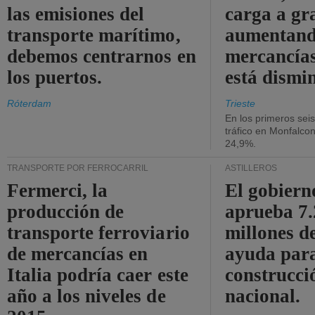
las emisiones del
carga a gr
transporte marítimo,
aumentando
debemos centrarnos en
mercancías
los puertos.
está dismi
Róterdam
Trieste
En los primeros sei
tráfico en Monfalco
24,9%.
TRANSPORTE POR FERROCARRIL
ASTILLEROS
Fermerci, la
El gobiern
producción de
aprueba 7
transporte ferroviario
millones d
de mercancías en
ayuda para
Italia podría caer este
construcci
año a los niveles de
nacional.