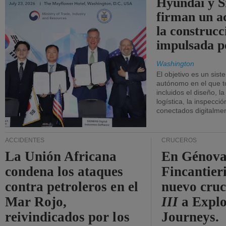
Hyundai y 
firman un a
la construcc
impulsada p
Washington
El objetivo es un sist
autónomo en el que t
incluidos el diseño, la
logística, la inspecci
conectados digitalme
ACCIDENTES
CRUCEROS
La Unión Africana
En Génova
condena los ataques
Fincantieri
contra petroleros en el
nuevo cru
Mar Rojo,
III
a Expl
reivindicados por los
Journeys.