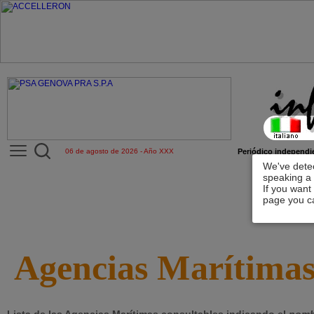
06 de agosto de 2026 - Año XXX
Periódico independie
We've detec
speaking a 
If you want
page you ca
Agencias Marítima