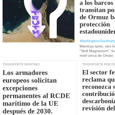
a los barcos
transitan po
de Ormuz b
protección
estadounide
Washington/Southam
Mientras tanto, otro b
"Stolt Magnesium", f
misil cerca de Omán.
TRANSPORTE MARÍTIMO
TRANSPORTE POR F
El sector f
Los armadores
reclama qu
europeos solicitan
reconozca 
excepciones
contribució
permanentes al RCDE
descarboniz
marítimo de la UE
revisión d
después de 2030.