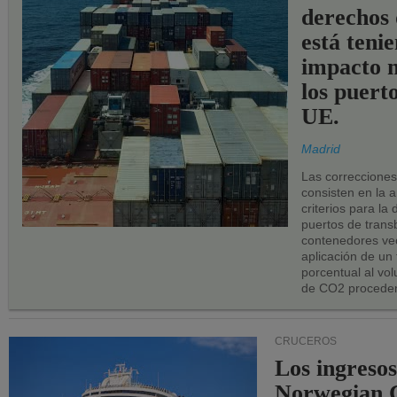
derechos 
está teni
impacto n
los puerto
UE.
Madrid
Las correccione
consisten en la a
criterios para la
puertos de trans
contenedores vec
aplicación de un
porcentual al vo
de CO2 proceden
CRUCEROS
Los ingresos
Norwegian C