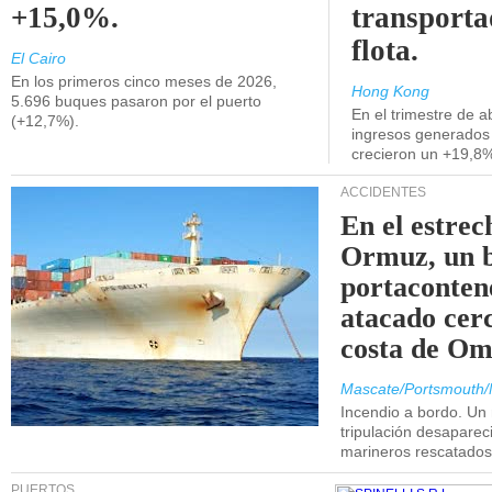
+15,0%.
transporta
flota.
El Cairo
En los primeros cinco meses de 2026,
Hong Kong
5.696 buques pasaron por el puerto
En el trimestre de abr
(+12,7%).
ingresos generados 
crecieron un +19,8
ACCIDENTES
En el estrec
Ormuz, un 
portaconten
atacado cerc
costa de Om
Mascate/Portsmouth/
Incendio a bordo. Un
tripulación desaparec
marineros rescatados
PUERTOS