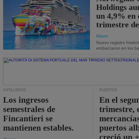
Holdings a
un 4,9% en 
trimestre de
Miami
Nuevo registro histór
embarcaron en los bar
ASTILLEROS
PUERTOS
Los ingresos
En el segu
semestrales de
trimestre, 
Fincantieri se
mercancías
mantienen estables.
puertos al
creció un 