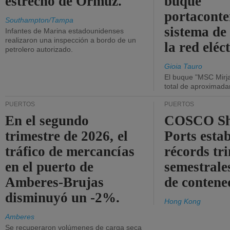
estrecho de Ormuz.
buque
portaconte
Southampton/Tampa
sistema de
Infantes de Marina estadounidenses
realizaron una inspección a bordo de un
la red eléc
petrolero autorizado.
Gioia Tauro
El buque "MSC Mirja
total de aproximad
PUERTOS
PUERTOS
En el segundo
COSCO Sh
trimestre de 2026, el
Ports esta
tráfico de mercancías
récords tr
en el puerto de
semestrales
Amberes-Brujas
de contene
disminuyó un -2%.
Hong Kong
Amberes
Se recuperaron volúmenes de carga seca