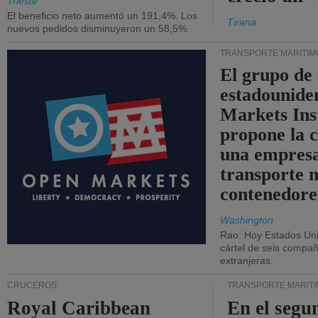
Trieste
El beneficio neto aumentó un 191,4%. Los
Tirana
nuevos pedidos disminuyeron un 58,5%.
TRANSPORTE MARÍTIM
El grupo de
estadounide
Markets Ins
propone la 
una empresa
transporte 
contenedore
Washington
Rao: Hoy Estados Un
cártel de seis compañ
extranjeras.
CRUCEROS
TRANSPORTE MARÍT
Royal Caribbean
En el segu