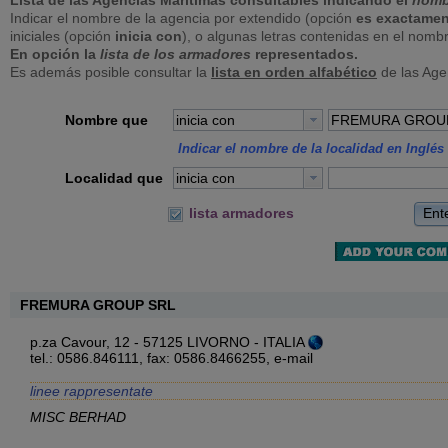
Lista de las Agencias Marítimas consultables indicando el
nomb
Indicar el nombre de la agencia por extendido (opción
es exactamen
iniciales (opción
inicia con
), o algunas letras contenidas en el nomb
En opción la
lista de los armadores
representados.
Es además posible consultar la
lista en orden alfabético
de las Age
Nombre que
inicia con
Indicar el nombre de la localidad en Inglés 
Localidad que
inicia con
Ent
lista armadores
FREMURA GROUP SRL
p.za Cavour, 12 - 57125 LIVORNO - ITALIA
tel.: 0586.846111, fax: 0586.8466255,
e-mail
linee rappresentate
MISC BERHAD