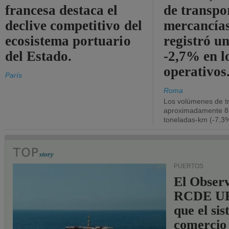
francesa destaca el
de transpo
declive competitivo del
mercancía
ecosistema portuario
registró un
del Estado.
-2,7% en l
operativos
París
Roma
Los volúmenes de tr
aproximadamente 8.
toneladas-km (-7,3%
PUERTOS
El Observ
RCDE UE
que el si
comercio