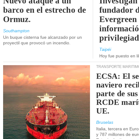
Nuevo ataque a un
Investigan 
barco en el estrecho de
fundador 
Ormuz.
Evergreen 
informaci
Southampton
privilegiad
Un buque cisterna fue alcanzado por un
proyectil que provocó un incendio.
Taipéi
Hoy fue puesto en li
TRANSPORTE MARÍTIM
ECSA: El se
naviero rec
parte de sus
RCDE marít
UE.
Bruselas
Italia, tercera en Eur
y 787 millones de eur