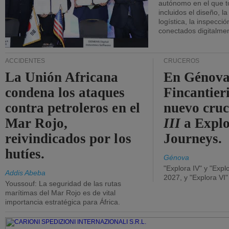
autónomo en el que t
incluidos el diseño, la
logística, la inspecci
conectados digitalme
ACCIDENTES
CRUCEROS
La Unión Africana
En Génova
condena los ataques
Fincantieri
contra petroleros en el
nuevo cru
Mar Rojo,
III
a Expl
reivindicados por los
Journeys.
hutíes.
Génova
"Explora IV" y "Expl
Addis Abeba
2027, y "Explora VI
Youssouf: La seguridad de las rutas
marítimas del Mar Rojo es de vital
importancia estratégica para África.