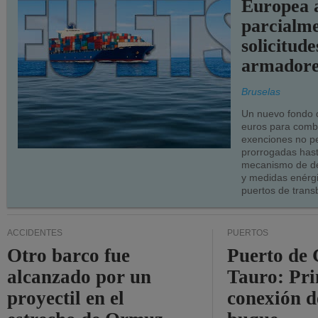
Europea 
parcialme
solicitude
armadore
Bruselas
Un nuevo fondo 
euros para combu
exenciones no p
prorrogadas has
mecanismo de de
y medidas enérgi
puertos de trans
ACCIDENTES
PUERTOS
Otro barco fue
Puerto de 
alcanzado por un
Tauro: Pr
proyectil en el
conexión d