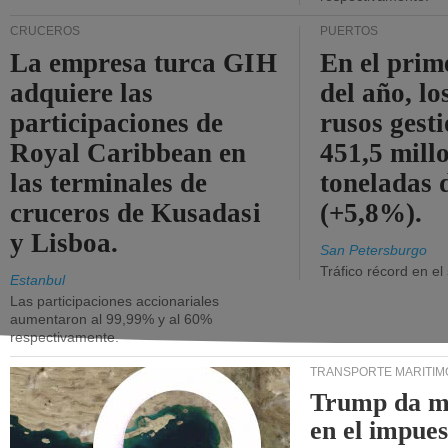
CRUCEROS
PUERTOS
La empresa turca GIH
En el prim
adquiere las
del año, lo
participaciones de
rusos gest
Royal Caribbean en
451,5 mill
las terminales de
toneladas 
cruceros de Kusadasi
(+5,8%).
y Lisboa.
San Petersburgo
Tráfico récord en el
Estanbul
Las participaciones accionariales
aumentaron al 99,99% y al 60%
respectivamente.
TRANSPORTE MARÍTIM
Trump da m
en el impue