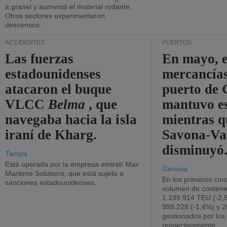
a granel y aumentó el material rodante.
Otros sectores experimentaron
descensos.
ACCIDENTES
PUERTOS
Las fuerzas
En mayo, e
estadounidenses
mercancías
atacaron el buque
puerto de 
VLCC
Belma
, que
mantuvo es
navegaba hacia la isla
mientras q
iraní de Kharg.
Savona-Va
disminuyó
Tampa
Está operada por la empresa emiratí Max
Génova
Maritime Solutions, que está sujeta a
En los primeros cin
sanciones estadounidenses.
volumen de contene
1.199.914 TEU (-2,8
999.228 (-1,4%) y 2
gestionados por los
respectivamente.