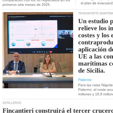
comparación con los 90 registrados en los
el plan de evacuac
primeros seis meses de 2025.
TRANSPORTE MARÍTIM
Un estudio 
relieve los 
costes y los 
contraprodu
aplicación 
UE a las co
marítimas co
de Sicilia.
Palermo
Para las rutas Nápol
Palermo, el coste anu
millones y 19,9 millo
ASTILLEROS
Fincantieri construirá el tercer crucer