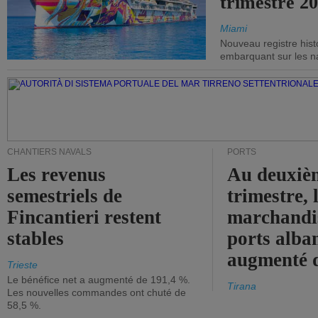
trimestre 20
Miami
Nouveau registre his
embarquant sur les nav
CHANTIERS NAVALS
PORTS
Les revenus
Au deuxiè
semestriels de
trimestre, 
Fincantieri restent
marchandis
stables
ports alba
augmenté 
Trieste
Le bénéfice net a augmenté de 191,4 %.
Tirana
Les nouvelles commandes ont chuté de
58,5 %.