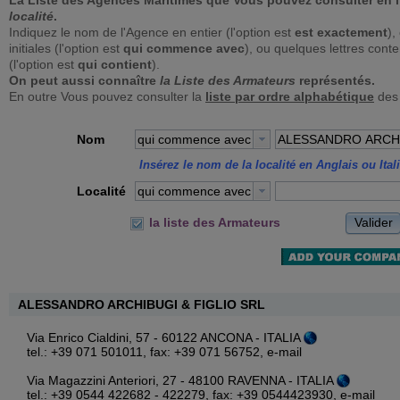
La Liste des Agences Maritimes que Vous pouvez consulter en 
localité
.
Indiquez le nom de l'Agence en entier (l'option est
est exactement
),
initiales (l'option est
qui commence avec
), ou quelques lettres con
(l'option est
qui contient
).
On peut aussi connaître
la Liste des Armateurs
représentés.
En outre Vous pouvez consulter la
liste par ordre alphabétique
des
Nom
qui commence avec
Insérez le nom de la localité en Anglais ou Ital
Localité
qui commence avec
Valider
la liste des Armateurs
ALESSANDRO ARCHIBUGI & FIGLIO SRL
Via Enrico Cialdini, 57 - 60122 ANCONA - ITALIA
tel.: +39 071 501011, fax: +39 071 56752,
e-mail
Via Magazzini Anteriori, 27 - 48100 RAVENNA - ITALIA
tel.: +39 0544 422682 - 422279, fax: +39 0544423930,
e-mail