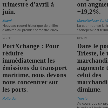
trimestre d'avril à
ont augme
juin.
+19,2%.
Miami
Marseille/New York/
Nouveau record historique de chiffre
La coentreprise Uni
d'affaires au premier semestre 2026
Stonepeak est term
PORTS
PORTS
PortXchange : Pour
Dans le po
réduire
Trieste, le 
immédiatement les
marchandis
émissions du transport
augmente t
maritime, nous devons
celui des
nous concentrer sur
marchandis
les ports.
diminue.
Rotterdam
Trieste
Au cours des six pr
le trafic à Monfalco