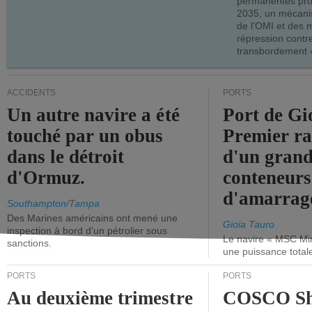
permanentes pro
2035, un mécani
de l'OMI et des 
répression contre
transbordement «
ACCIDENTS
PORTS
Un autre navire a été
Port de Gi
touché par un obus
Premier r
dans le détroit
d'un grand
d'Ormuz.
conteneurs
d'amarrage
Southampton/Tampa
Des Marines américains ont mené une
Gioia Tauro
inspection à bord d'un pétrolier sous
Le navire « MSC Mir
sanctions.
une puissance total
PORTS
PORTS
Au deuxième trimestre
COSCO Sh