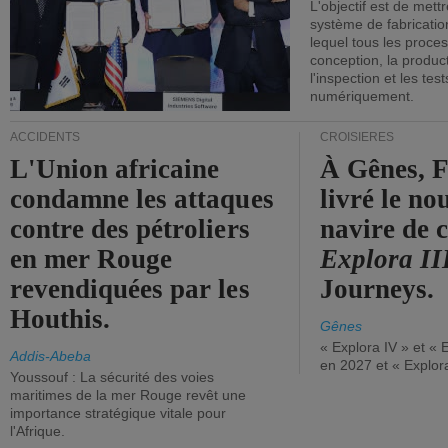
L'objectif est de mett
système de fabricati
lequel tous les proces
conception, la producti
l'inspection et les tes
numériquement.
ACCIDENTS
CROISIÈRES
L'Union africaine
À Gênes, F
condamne les attaques
livré le n
contre des pétroliers
navire de c
en mer Rouge
Explora II
revendiquées par les
Journeys.
Houthis.
Gênes
« Explora IV » et « 
Addis-Abeba
en 2027 et « Explor
Youssouf : La sécurité des voies
maritimes de la mer Rouge revêt une
importance stratégique vitale pour
l'Afrique.