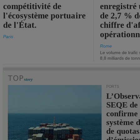
compétitivité de
enregistré
l'écosystème portuaire
de 2,7 % d
de l'État.
chiffre d'a
opérationn
Paris
Rome
Le volume de trafic 
8,8 milliards de ton
PORTS
L’Observ
SEQE de 
confirme 
système 
de quotas
d’émissio