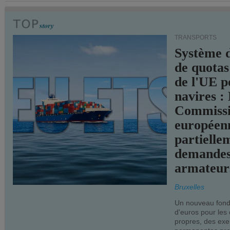
TRANSPORTS
Système 
de quotas
de l'UE p
navires :
Commiss
européen
partielle
demandes
armateur
Bruxelles
Un nouveau fonds
d'euros pour les
propres, des ex