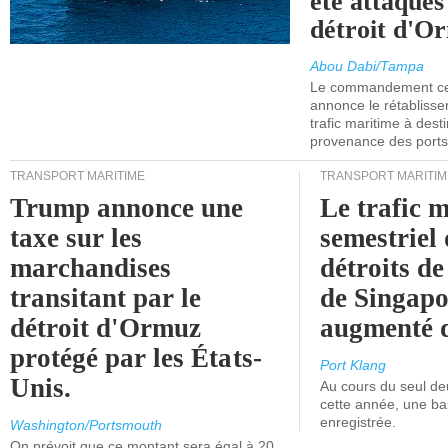
été attaqués
détroit d'O
Abou Dabi/Tampa
Le commandement cen
annonce le rétabliss
trafic maritime à dest
provenance des ports 
TRANSPORT MARITIME
TRANSPORT MARITIM
Trump annonce une
Le trafic 
taxe sur les
semestriel 
marchandises
détroits d
transitant par le
de Singapo
détroit d'Ormuz
augmenté 
protégé par les États-
Port Klang
Unis.
Au cours du seul de
cette année, une ba
enregistrée.
Washington/Portsmouth
On prévoit que ce montant sera égal à 20