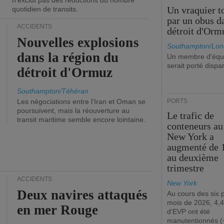
n'exclut pas des réductions du nombre
Un vraquier t
quotidien de transits.
par un obus d
ACCIDENTS
détroit d'Orm
Nouvelles explosions
Southampton/Lon
dans la région du
Un membre d'équ
serait porté dispa
détroit d'Ormuz
Southampton/Téhéran
Les négociations entre l'Iran et Oman se
PORTS
poursuivent, mais la réouverture au
Le trafic de
transit maritime semble encore lointaine.
conteneurs au
New York a
augmenté de 
au deuxième
trimestre
ACCIDENTS
New York
Deux navires attaqués
Au cours des six 
mois de 2026, 4,4
en mer Rouge
d'EVP ont été
manutentionnés (