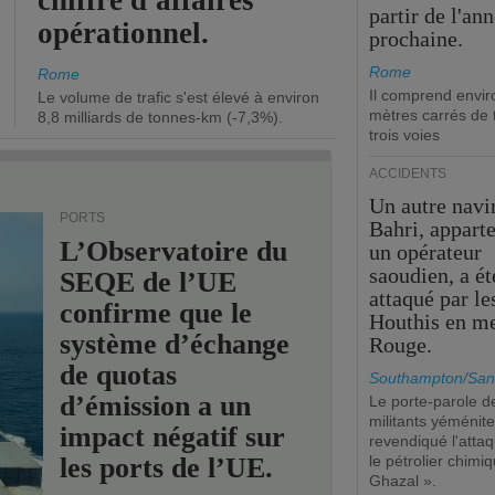
chiffre d'affaires
partir de l'an
opérationnel.
prochaine.
Rome
Rome
Il comprend envir
Le volume de trafic s'est élevé à environ
mètres carrés de t
8,8 milliards de tonnes-km (-7,3%).
trois voies
ACCIDENTS
Un autre navi
PORTS
Bahri, appart
L’Observatoire du
un opérateur
saoudien, a ét
SEQE de l’UE
attaqué par le
confirme que le
Houthis en m
système d’échange
Rouge.
de quotas
Southampton/San
d’émission a un
Le porte-parole d
militants yéménite
impact négatif sur
revendiqué l'atta
les ports de l’UE.
le pétrolier chim
Ghazal ».