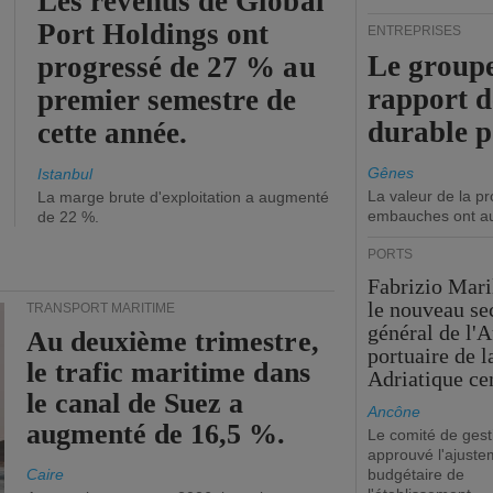
Les revenus de Global
Port Holdings ont
ENTREPRISES
Le groupe
progressé de 27 % au
rapport 
premier semestre de
durable 
cette année.
Gênes
Istanbul
La valeur de la p
La marge brute d'exploitation a augmenté
embauches ont a
de 22 %.
PORTS
Fabrizio Maril
le nouveau se
TRANSPORT MARITIME
général de l'A
Au deuxième trimestre,
portuaire de 
le trafic maritime dans
Adriatique cen
le canal de Suez a
Ancône
augmenté de 16,5 %.
Le comité de gest
approuvé l'ajuste
Caire
budgétaire de