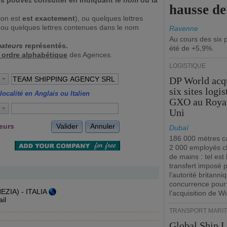
s pouvez consulter en indiquant le
nom
ou la
hausse d
tion est
est exactement
), ou quelques lettres
, ou quelques lettres contenues dans le nom
Ravenne
Au cours des six 
mateurs
représentés.
été de +5,9%.
r ordre alphabétique
des Agences.
LOGISTIQUE
DP World acq
six sites logi
localité en Anglais ou Italien
GXO au Roya
Uni
Valider
Annuler
teurs
Dubaï
186 000 mètres ca
2 000 employés 
de mains : tel est 
transfert imposé 
l’autorité britanni
concurrence pour
EZIA) - ITALIA
l’acquisition de W
il
TRANSPORT MARIT
Global Ship 