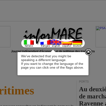
x
Journal indépendant d'économie et de politique des transports
We've detected that you might be
speaking a different language.
If you want to change the language of the
page you can click one of the flags above.
PORTS
itimes
Au deuxiè
de marcha
Ravenne a