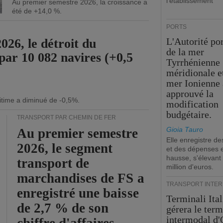
l'établissement
Au premier semestre 2026, la croissance a
été de +14,0 %.
PORTS
L'Autorité po
26, le détroit du
de la mer
par 10 082 navires (+0,5
Tyrrhénienne
méridionale et
mer Ionienne 
approuvé la
itime a diminué de -0,5%.
modification
budgétaire.
TRANSPORT PAR CHEMIN DE FER
Gioia Tauro
Au premier semestre
Elle enregistre de
2026, le segment
et des dépenses 
hausse, s'élevant
transport de
million d'euros.
marchandises de FS a
TRANSPORT INTE
enregistré une baisse
Terminali Ital
de 2,7 % de son
gérera le term
intermodal d'