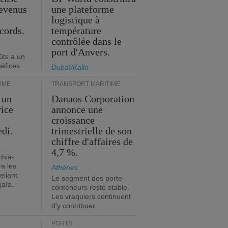
revenus
une plateforme
t
logistique à
cords.
température
contrôlée dans le
port d'Anvers.
ûts a un
néfices
Dubaï/Kallo
IME
TRANSPORT MARITIME
 un
Danaos Corporation
vice
annonce une
s
croissance
edi.
trimestrielle de son
chiffre d'affaires de
4,7 %.
chia-
a les
Athènes
eliant
Le segment des porte-
jaïa.
conteneurs reste stable.
Les vraquiers continuent
d'y contribuer.
PORTS