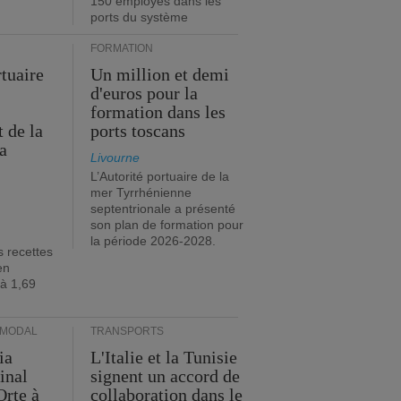
150 employés dans les
ports du système
FORMATION
rtuaire
Un million et demi
d'euros pour la
formation dans les
 de la
ports toscans
a
Livourne
L’Autorité portuaire de la
mer Tyrrhénienne
septentrionale a présenté
son plan de formation pour
la période 2026-2028.
s recettes
en
 à 1,69
RMODAL
TRANSPORTS
ia
L'Italie et la Tunisie
inal
signent un accord de
Orte à
collaboration dans le