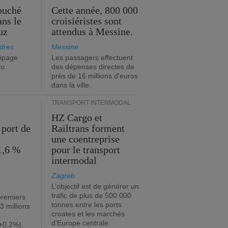
ouché
Cette année, 800 000
ans le
croisiéristes sont
uz
attendus à Messine.
dres
Messine
ipage
Les passagers effectuent
ru.
des dépenses directes de
près de 16 millions d'euros
dans la ville.
TRANSPORT INTERMODAL
HZ Cargo et
 port de
Railtrans forment
une coentreprise
1,6 %
pour le transport
intermodal
Zagreb
L’objectif est de générer un
trafic de plus de 500 000
premiers
tonnes entre les ports
3 millions
croates et les marchés
d’Europe centrale.
+0,2%).