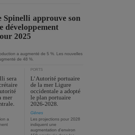
 Spinelli approuve son
de développement
pour 2025
roduction a augmenté de 5 %. Les nouvelles
ugmenté de 48 %.
PORTS
li sera
L’Autorité portuaire
crétaire
de la mer Ligure
utorité
occidentale a adopté
la mer
le plan portuaire
trale.
2026-2028.
Gênes
ion a
Les projections pour 2028
ment
indiquent une
augmentation d'environ