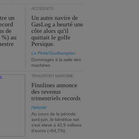
ACCIDENTS
tre un
Un autre navire de
record
GasLog a heurté une
ns de
côte alors qu'il
2 %) au
quittait le golfe
mestre
Persique.
Le Pirée/Southampton
Dommages à la salle des
machines
TRANSPORT MARITIME
Finnlines annonce
des revenus
trimestriels records
Helsinki
Au cours de la période
avril-juin, le bénéfice net
s'est élevé à 42,9 millions
d'euros (+64,7%).