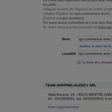
La Liste des Agences Maritimes que Vou
localité
.
Indiquez le nom de l'Agence en entier (l'op
initiales (l'option est
qui commence avec
)
(l'option est
qui contient
).
On peut aussi connaître
la Liste des Ar
En outre Vous pouvez consulter la
liste pa
Nom
qui commence avec
Insérez le nom de la 
Localité
qui commence avec
la liste des Arma
TEAM SHIPPING AGENCY SRL
Viale Ancona, 24 - 30172 MESTRE (VEN
tel.: 0412609011, fax: 0415322643,
e-ma
linee rappresentate