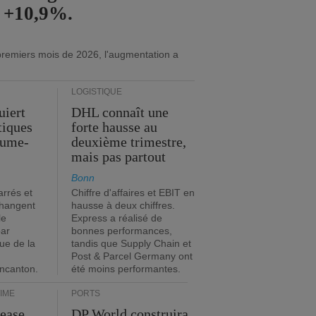
e +10,9%.
premiers mois de 2026, l'augmentation a
LOGISTIQUE
uiert
DHL connaît une
stiques
forte hausse au
ume-
deuxième trimestre,
mais pas partout
Bonn
rrés et
Chiffre d'affaires et EBIT en
changent
hausse à deux chiffres.
le
Express a réalisé de
par
bonnes performances,
que de la
tandis que Supply Chain et
Post & Parcel Germany ont
incanton.
été moins performantes.
IME
PORTS
Lease
DP World construira