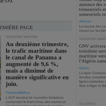
E S.P.A.
annonce des 
trimestriels e
semestriels re
Athènes
REMIÈRE PAGE
La hausse des co
impact sur les bé
TRANSPORT MARITIME
TRANSPORT MARIT
Au deuxième trimestre,
GNV activera
le trafic maritime dans
troisième ser
maritime ver
le canal de Panama a
l'Algérie sam
augmenté de 9,6 %,
Gênes
mais a diminué de
La ligne Civitavec
manière significative en
Annaba compléter
lignes existantes r
juin.
Sète à Alger et Bé
Panama/Balboa
L'ACP introduit de nouvelles limitations
concernant le tirant d'eau des navires et
ACCIDENTS