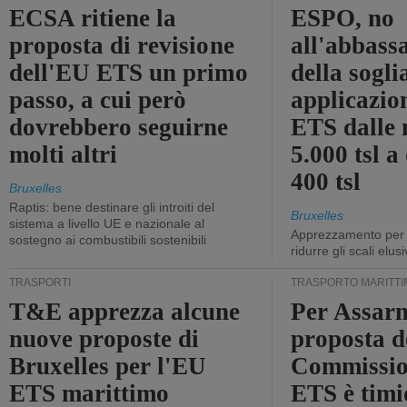
ECSA ritiene la
ESPO, no
proposta di revisione
all'abbass
dell'EU ETS un primo
della sogli
passo, a cui però
applicazio
dovrebbero seguirne
ETS dalle 
molti altri
5.000 tsl a
400 tsl
Bruxelles
Raptis: bene destinare gli introiti del
Bruxelles
sistema a livello UE e nazionale al
Apprezzamento per l
sostegno ai combustibili sostenibili
ridurre gli scali elusi
TRASPORTI
TRASPORTO MARITTI
T&E apprezza alcune
Per Assarm
nuove proposte di
proposta d
Bruxelles per l'EU
Commissio
ETS marittimo
ETS è timi