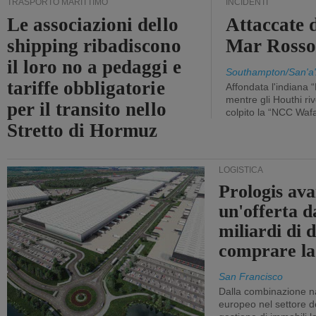
TRASPORTO MARITTIMO
INCIDENTI
Le associazioni dello
Attaccate 
shipping ribadiscono
Mar Ross
il loro no a pedaggi e
Southampton/San'a'
tariffe obbligatorie
Affondata l'indiana 
mentre gli Houthi ri
per il transito nello
colpito la “NCC Waf
Stretto di Hormuz
LOGISTICA
Prologis av
un'offerta d
miliardi di d
comprare la
San Francisco
Dalla combinazione n
europeo nel settore de