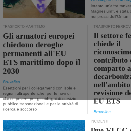
Intanto un'altra tanker,
Magnesium”, è stata c
nei pressi dell'Oman
TRASPORTO MARITTIMO
TRASPORTO FERROV
Il settore f
Gli armatori europei
chiede il
chiedono deroghe
riconoscim
permanenti all'EU
contributo 
ETS marittimo dopo il
comparto a
2030
decarboniz
Bruxelles
nell'ambito
Esenzioni per i collegamenti con isole e
revisione d
regioni ultraperiferiche, per le navi di
classe polare, per gli obblighi di servizio
EU ETS
pubblico transnazionali e per le attività di
ricerca e soccorso
Bruxelles
INCIDENTI
Due VLCC o