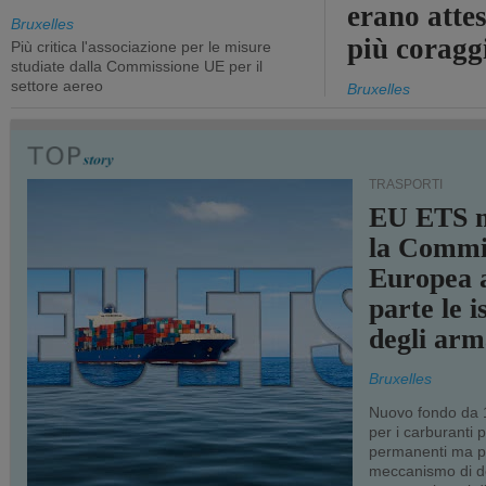
erano atte
Bruxelles
più coragg
Più critica l'associazione per le misure
studiate dalla Commissione UE per il
settore aereo
Bruxelles
TRASPORTI
EU ETS m
la Commi
Europea a
parte le i
degli arm
Bruxelles
Nuovo fondo da 1
per i carburanti 
permanenti ma p
meccanismo di d