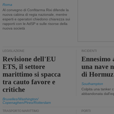
Roma
Al convegno di Confitarma Rixi difende la
nuova cabina di regia nazionale, mentre
esperti e operatori chiedono chiarezza sui
rapporti con le AdSP e sulle risorse della
nuova società
LEGISLAZIONE
INCIDENTI
Revisione dell'EU
Ennesimo a
ETS, il settore
una nave n
marittimo si spacca
di Hormuz
tra cauto favore e
Southampton
critiche
Colpita una tanker c
abbandonata dall'e
Bruxelles/Washington/
Copenaghen/Pireo/Rotterdam
TRASPORTO MARITTIMO
PORTI