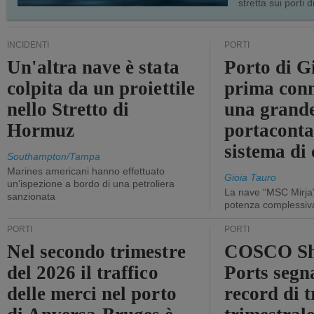
stretta sui porti d
INCIDENTI
PORTI
Un'altra nave è stata
Porto di G
colpita da un proiettile
prima conn
nello Stretto di
una grand
Hormuz
portaconta
sistema di 
Southampton/Tampa
Marines americani hanno effettuato
Gioia Tauro
un'ispezione a bordo di una petroliera
La nave “MSC Mirja”
sanzionata
potenza complessiva
PORTI
PORTI
Nel secondo trimestre
COSCO Sh
del 2026 il traffico
Ports segn
delle merci nel porto
record di t