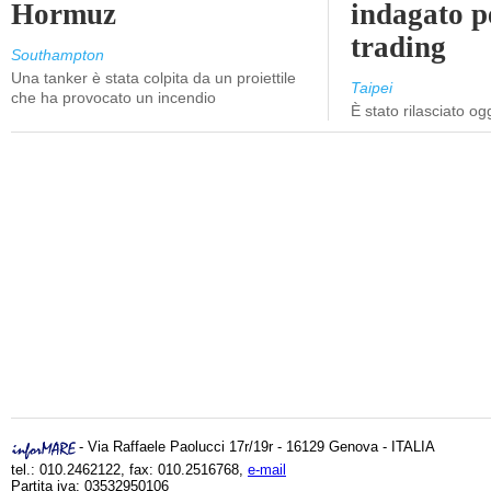
Hormuz
indagato p
trading
Southampton
Una tanker è stata colpita da un proiettile
Taipei
che ha provocato un incendio
È stato rilasciato o
- Via Raffaele Paolucci 17r/19r - 16129 Genova - ITALIA
tel.: 010.2462122, fax: 010.2516768,
e-mail
Partita iva: 03532950106