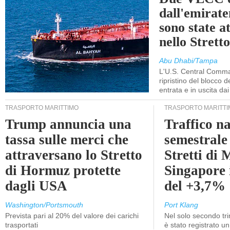
dall'emira
sono state a
nello Stret
Abu Dhabi/Tampa
L'U.S. Central Comma
ripristino del blocco de
entrata e in uscita dai 
TRASPORTO MARITTIMO
TRASPORTO MARITTI
Trump annuncia una
Traffico n
tassa sulle merci che
semestrale
attraversano lo Stretto
Stretti di 
di Hormuz protette
Singapore 
dagli USA
del +3,7%
Washington/Portsmouth
Port Klang
Prevista pari al 20% del valore dei carichi
Nel solo secondo tr
trasportati
è stato registrato u