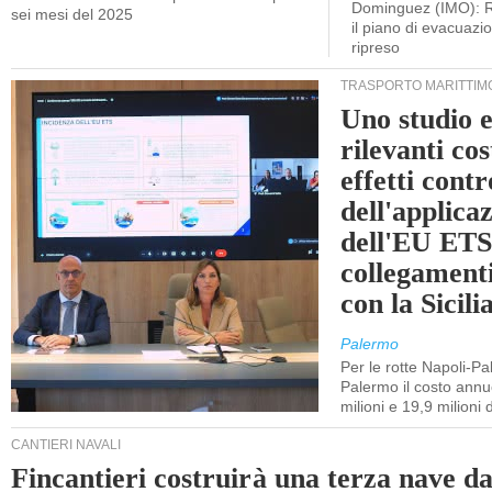
Dominguez (IMO): R
sei mesi del 2025
il piano di evacuaz
ripreso
TRASPORTO MARITTIM
Uno studio e
rilevanti cost
effetti cont
dell'applica
dell'EU ETS
collegament
con la Sicili
Palermo
Per le rotte Napoli-P
Palermo il costo annuo
milioni e 19,9 milioni 
CANTIERI NAVALI
Fincantieri costruirà una terza nave d