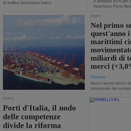
Il restante 60% del c
di traffico ferroviario merci
Hutchison Ports Bes
PORTI
Nel primo s
quest'anno i
marittimi ci
movimentato
miliardi di t
merci (+3,
Pechino
Nuovi record storici di
trimestrale dei contai
PORTI
Porti d'Italia, il nodo
delle competenze
divide la riforma