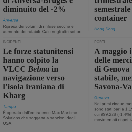
di Anversa-Bruges è
trimestrale
diminuito del -2%
semestrale
container
Anversa
Ripresa dei volumi di rinfuse secche e
Hong Kong
aumento dei rotabili. Calo negli altri settori
INCIDENTI
PORTI
Le forze statunitensi
A maggio il
hanno colpito la
delle merci
VLCC
Belma
in
di Genova 
navigazione verso
stabile, me
l'isola iraniana di
Savona-Vad
Kharg
Genova
Nei primi cinque mes
Tampa
sono stati pari a 1.
È operata dall'emiratense Max Maritime
cui 999.228 (-1,4%)
Solutions che soggetta a sanzioni degli
movimentati rispetti
USA