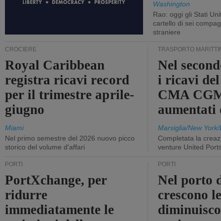
Washington
Rao: oggi gli Stati Un
cartello di sei compa
straniere
CROCIERE
TRASPORTO MARITTI
Royal Caribbean
Nel second
registra ricavi record
i ricavi de
per il trimestre aprile-
CMA CGM
giugno
aumentati
Miami
Marsiglia/New York/
Nel primo semestre del 2026 nuovo picco
Completata la creazi
storico del volume d'affari
venture United Port
PORTI
PORTI
PortXchange, per
Nel porto d
ridurre
crescono le
immediatamente le
diminuisco