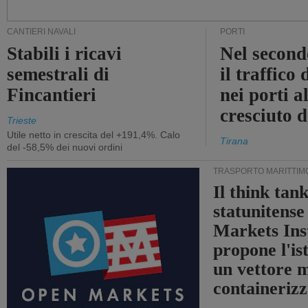
CANTIERI NAVALI
PORTI
Stabili i ricavi
Nel second
semestrali di
il traffico
Fincantieri
nei porti a
cresciuto 
Trieste
Utile netto in crescita del +191,4%. Calo
Tirana
del -58,5% dei nuovi ordini
TRASPORTO MARITTIM
Il think tan
statunitens
Markets Ins
propone l'is
un vettore 
containerizz