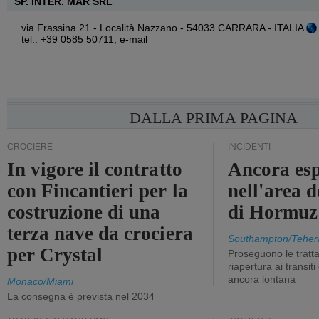
SP. INTER. MAR SRL
via Frassina 21 - Località Nazzano - 54033 CARRARA - ITALIA
tel.: +39 0585 50711,
e-mail
DALLA PRIMA PAGINA
CROCIERE
INCIDENTI
In vigore il contratto
Ancora esp
con Fincantieri per la
nell'area d
costruzione di una
di Hormuz
terza nave da crociera
Southampton/Teher
per Crystal
Proseguono le tratt
riapertura ai transit
ancora lontana
Monaco/Miami
La consegna è prevista nel 2034