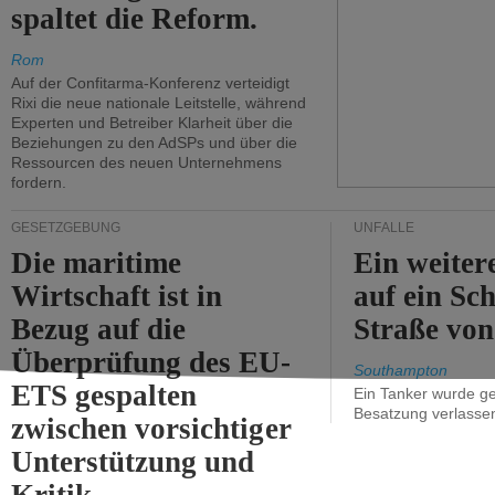
spaltet die Reform.
Rom
Auf der Confitarma-Konferenz verteidigt
Rixi die neue nationale Leitstelle, während
Experten und Betreiber Klarheit über die
Beziehungen zu den AdSPs und über die
Ressourcen des neuen Unternehmens
fordern.
GESETZGEBUNG
UNFÄLLE
Die maritime
Ein weiter
Wirtschaft ist in
auf ein Sch
Bezug auf die
Straße vo
Überprüfung des EU-
Southampton
ETS gespalten
Ein Tanker wurde ge
Besatzung verlasse
zwischen vorsichtiger
Unterstützung und