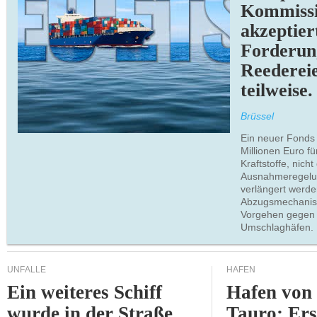
Kommiss
akzeptier
Forderun
Reederei
teilweise.
Brüssel
Ein neuer Fonds
Millionen Euro f
Kraftstoffe, nich
Ausnahmeregelun
verlängert werde
Abzugsmechanism
Vorgehen gegen
Umschlaghäfen.
UNFÄLLE
HÄFEN
Ein weiteres Schiff
Hafen von
wurde in der Straße
Tauro: Ers