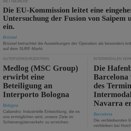
WETTBEWERB
Die EU-Kommission leitet eine eingeh
Untersuchung der Fusion von Saipem 
ein.
Brüssel
Brüssel betrachtet die Auswirkungen der Operation als besonders kri
auf dem SURF-Markt.
GÜTERVERKEHRZENTREN
INTERMODALEN VER
Medlog (MSC Group)
Die Hafen
erwirbt eine
Barcelona
Beteiligung an
des Termin
Interporto Bologna
Intermodal
Navarra e
Bologna
Caliandro: Industrielle Entwicklung, die es
Barcelona
uns ermöglichen wird, unsere Ziele im
Die verbleibenden 6
Schienengüterverkehr zu erreichen.
verbleiben bei Hutch