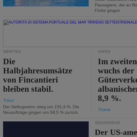
Passagiere, die an Bo
Flotte gingen
WERFTEN
HÄFEN
Die
Im zweiten
Halbjahresumsätze
wuchs der
von Fincantieri
Güterverke
bleiben stabil.
albanisch
8,9 %.
Triest
Der Nettogewinn stieg um 191,4 %. Die
Tirana
Neuaufträge gingen um 58,5 % zurück.
SEEVERKEHR
Der US-ame