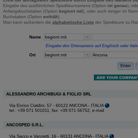
Liste der abfragbaren Spediteure durch Eingabe des
Namens
od
Eingabe des ausführlichen Spediteurnamens (Option
ist genau
), od
Anfangsbuchstaben (Option
beginnt mit
), oder auch einiger im Na
Buchstaben (Option
enthält
).
Man kann außerdem die
alphabetische Liste
der Spediteure zu Rat
Name
beginnt mit
Eingabe des Ortsnamens auf Englisch oder Itali
Ort
beginnt mit
Enter
ALESSANDRO ARCHIBUGI & FIGLIO SRL
Via Enrico Cialdini, 57 - 60122 ANCONA - ITALIA
tel.: +39 071 501011, fax: +39 071 56752,
e-mail
ANCOSPED S.R.L.
Via Sacco e Vanzetti, 16 - 60131 ANCONA - ITALIA