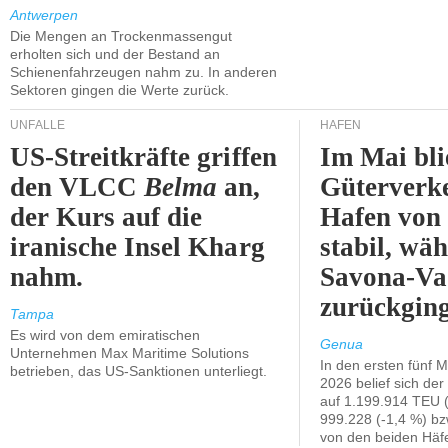
Antwerpen
Die Mengen an Trockenmassengut
erholten sich und der Bestand an
Schienenfahrzeugen nahm zu. In anderen
Sektoren gingen die Werte zurück.
UNFÄLLE
HÄFEN
US-Streitkräfte griffen
Im Mai bli
den VLCC
Belma
an,
Güterverk
der Kurs auf die
Hafen von
iranische Insel Kharg
stabil, wäh
nahm.
Savona-Va
zurückging
Tampa
Es wird von dem emiratischen
Genua
Unternehmen Max Maritime Solutions
In den ersten fünf 
betrieben, das US-Sanktionen unterliegt.
2026 belief sich de
auf 1.199.914 TEU 
999.228 (-1,4 %) bz
von den beiden Häfe