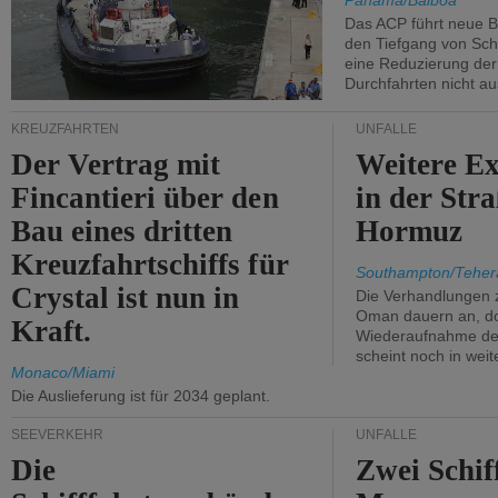
Panama/Balboa
Das ACP führt neue 
den Tiefgang von Schi
eine Reduzierung der
Durchfahrten nicht au
KREUZFAHRTEN
UNFÄLLE
Der Vertrag mit
Weitere Ex
Fincantieri über den
in der Str
Bau eines dritten
Hormuz
Kreuzfahrtschiffs für
Southampton/Teher
Crystal ist nun in
Die Verhandlungen 
Oman dauern an, d
Kraft.
Wiederaufnahme des 
scheint noch in weit
Monaco/Miami
Die Auslieferung ist für 2034 geplant.
SEEVERKEHR
UNFÄLLE
Die
Zwei Schif