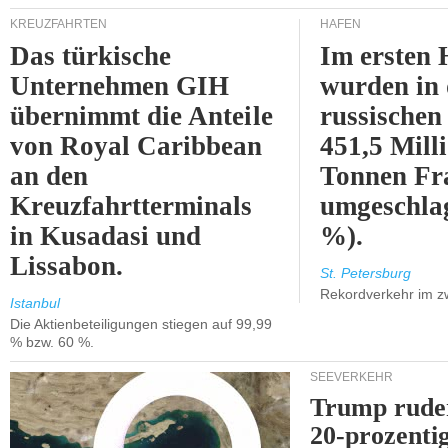
KREUZFAHRTEN
HÄFEN
Das türkische
Im ersten 
Unternehmen GIH
wurden in
übernimmt die Anteile
russischen
von Royal Caribbean
451,5 Mill
an den
Tonnen Fr
Kreuzfahrtterminals
umgeschla
in Kusadasi und
%).
Lissabon.
St. Petersburg
Rekordverkehr im z
Istanbul
Die Aktienbeteiligungen stiegen auf 99,99
% bzw. 60 %.
SEEVERKEHR
Trump ruder
20-prozenti