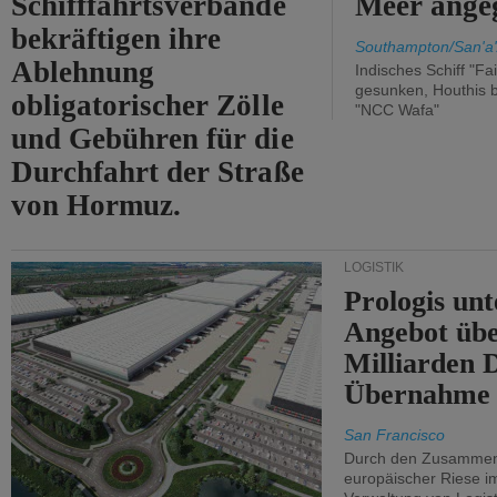
Schifffahrtsverbände
Meer angeg
bekräftigen ihre
Southampton/San'a'
Ablehnung
Indisches Schiff "Fa
gesunken, Houthis b
obligatorischer Zölle
"NCC Wafa"
und Gebühren für die
Durchfahrt der Straße
von Hormuz.
LOGISTIK
Prologis unt
Angebot übe
Milliarden 
Übernahme 
San Francisco
Durch den Zusammens
europäischer Riese i