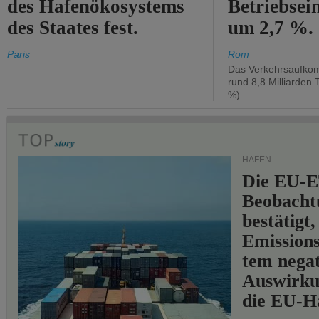
des Hafenökosystems
Betriebse
des Staates fest.
um 2,7 %.
Paris
Rom
Das Verkehrsaufkom
rund 8,8 Milliarden 
%).
HÄFEN
Die EU-E
Beobachtu
bestätigt,
Emissions
tem negat
Auswirku
die EU-Hä