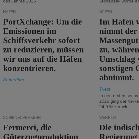
des Jahres 2026
Stonepeak wurde a
HÄFEN
HÄFEN
PortXchange: Um die
Im Hafen v
Emissionen im
nimmt der
Schiffsverkehr sofort
Massengut
zu reduzieren, müssen
zu, währen
wir uns auf die Häfen
Umschlag 
konzentrieren.
sonstigen 
abnimmt.
Rotterdam
Triest
In den ersten sech
2026 ging der Verk
24,9 % zurück.
SCHIENENVERKEHR
WERFTEN
Fermerci, die
Die indisc
Güterzugproduktion
Regierung