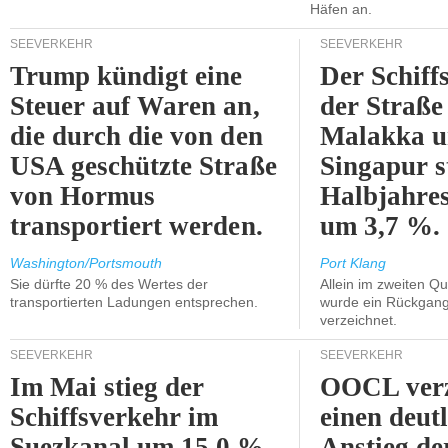
Häfen an.
SEEVERKEHR
SEEVERKEHR
Trump kündigt eine
Der Schiff
Steuer auf Waren an,
der Straße
die durch die von den
Malakka 
USA geschützte Straße
Singapur s
von Hormus
Halbjahres
transportiert werden.
um 3,7 %.
Washington/Portsmouth
Port Klang
Sie dürfte 20 % des Wertes der
Allein im zweiten Qu
transportierten Ladungen entsprechen.
wurde ein Rückgang
verzeichnet.
SEEVERKEHR
SEEVERKEHR
Im Mai stieg der
OOCL verz
Schiffsverkehr im
einen deut
Suezkanal um 15,0 %.
Anstieg de