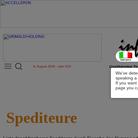
8. August 2026 - Jahr XXX
Unabhängige Zei
We've detec
speaking a 
If you want
page you ca
Spediteure