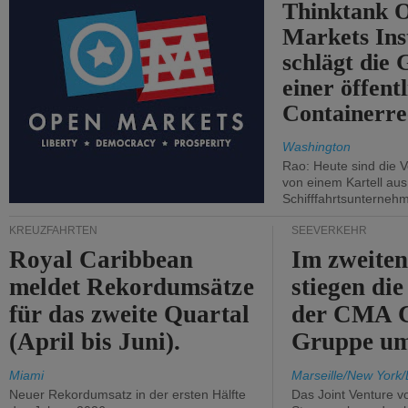
Thinktank 
Markets Ins
schlägt die
einer öffent
Containerre
Washington
Rao: Heute sind die V
von einem Kartell au
Schifffahrtsunterneh
KREUZFAHRTEN
SEEVERKEHR
Royal Caribbean
Im zweiten
meldet Rekordumsätze
stiegen di
für das zweite Quartal
der CMA
(April bis Juni).
Gruppe um
Miami
Marseille/New York/
Neuer Rekordumsatz in der ersten Hälfte
Das Joint Venture v