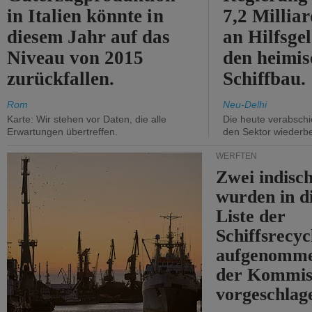
in Italien könnte in
7,2 Millia
diesem Jahr auf das
an Hilfsge
Niveau von 2015
den heimi
zurückfallen.
Schiffbau.
Rom
Neu-Delhi
Karte: Wir stehen vor Daten, die alle
Die heute verabschie
Erwartungen übertreffen.
den Sektor wiederb
WERFTEN
Zwei indisc
wurden in d
Liste der
Schiffsrecyc
aufgenomme
der Kommis
vorgeschlag