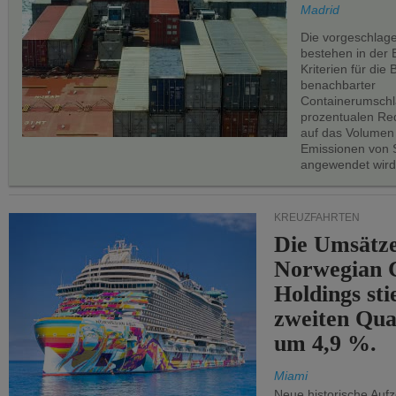
Madrid
Die vorgeschlag
bestehen in der 
Kriterien für di
benachbarter
Containerumschl
prozentualen Red
auf das Volumen
Emissionen von S
angewendet wird
KREUZFAHRTEN
Die Umsätze
Norwegian C
Holdings sti
zweiten Qua
um 4,9 %.
Miami
Neue historische Auf