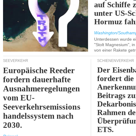
auf Schiffe 
unter US-Sc
Hormuz fah
Washington/Southam
Unterdessen wurde ein
"Stolt Magnesium", i
von einer Rakete getr
SEEVERKEHR
SCHIENENVERKEHR
Der Eisenb
Europäische Reeder
fordert die
fordern dauerhafte
Anerkennun
Ausnahmeregelungen
Beitrags zu
vom EU-
Dekarbonis
Seeverkehrsemissions
Rahmen de
handelssystem nach
Überprüfun
2030.
ETS.