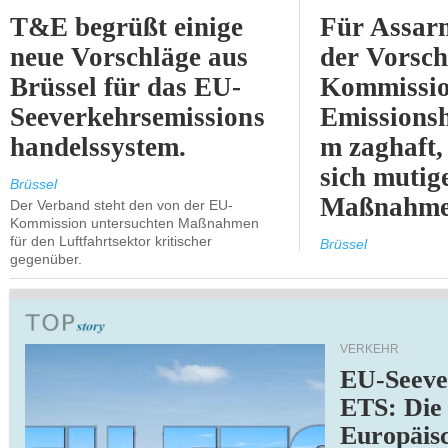
T&E begrüßt einige
Für Assarm
neue Vorschläge aus
der Vorsch
Brüssel für das EU-
Kommissi
Seeverkehrsemissions
Emissionsh
handelssystem.
m zaghaft, 
sich mutig
Brüssel
Maßnahmen
Der Verband steht den von der EU-
Kommission untersuchten Maßnahmen
für den Luftfahrtsektor kritischer
Brüssel
gegenüber.
VERKEHR
EU-Seeve
ETS: Die
Europäis