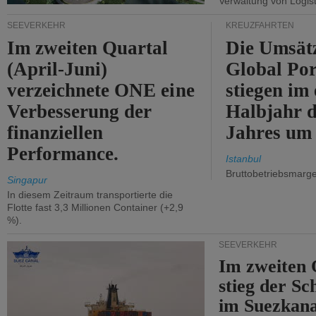
Verwaltung von Logist
SEEVERKEHR
KREUZFAHRTEN
Im zweiten Quartal
Die Umsät
(April-Juni)
Global Por
verzeichnete ONE eine
stiegen im 
Verbesserung der
Halbjahr d
finanziellen
Jahres um
Performance.
Istanbul
Bruttobetriebsmarg
Singapur
In diesem Zeitraum transportierte die
Flotte fast 3,3 Millionen Container (+2,9
%).
SEEVERKEHR
Im zweiten 
stieg der Sc
im Suezkana