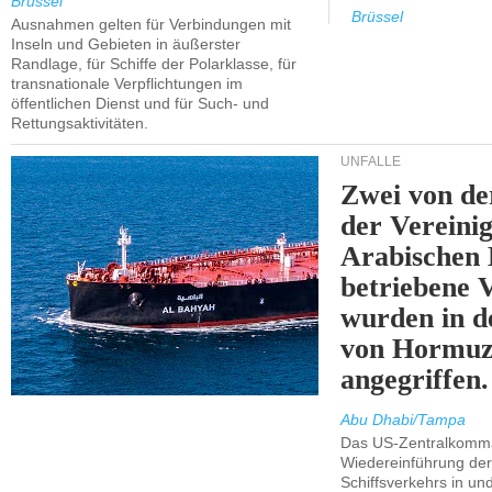
Brüssel
Brüssel
Ausnahmen gelten für Verbindungen mit
Inseln und Gebieten in äußerster
Randlage, für Schiffe der Polarklasse, für
transnationale Verpflichtungen im
öffentlichen Dienst und für Such- und
Rettungsaktivitäten.
UNFÄLLE
Zwei von 
der Vereini
Arabischen
betriebene
wurden in d
von Hormu
angegriffen.
Abu Dhabi/Tampa
Das US-Zentralkomma
Wiedereinführung der
Schiffsverkehrs in un