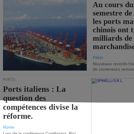
Au cours du
semestre de 
les ports ma
chinois ont t
milliards de
marchandise
Pékin
Nouveaux records hist
de conteneurs semestri
PORTS
Ports italiens : La
question des
compétences divise la
réforme.
Rome
Lors de la conférence Confitarma, Rixi