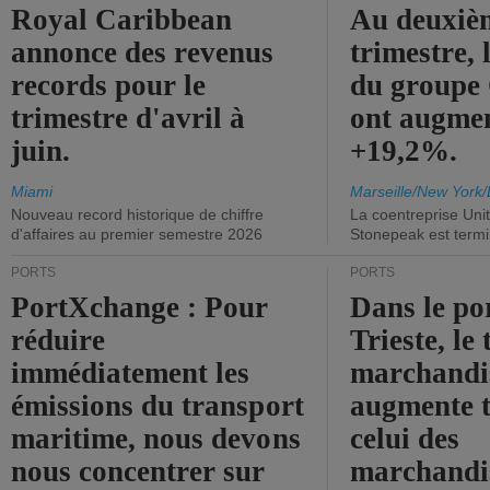
Royal Caribbean
Au deuxiè
annonce des revenus
trimestre, 
records pour le
du group
trimestre d'avril à
ont augme
juin.
+19,2%.
Miami
Marseille/New York/
Nouveau record historique de chiffre
La coentreprise Uni
d'affaires au premier semestre 2026
Stonepeak est term
PORTS
PORTS
PortXchange : Pour
Dans le po
réduire
Trieste, le 
immédiatement les
marchandis
émissions du transport
augmente t
maritime, nous devons
celui des
nous concentrer sur
marchandis