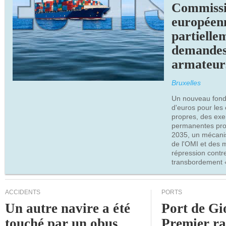
Commiss
européen
partielle
demandes
armateur
Bruxelles
Un nouveau fonds
d'euros pour les
propres, des ex
permanentes pro
2035, un mécani
de l'OMI et des 
répression contre
transbordement «
ACCIDENTS
PORTS
Un autre navire a été
Port de Gi
touché par un obus
Premier r