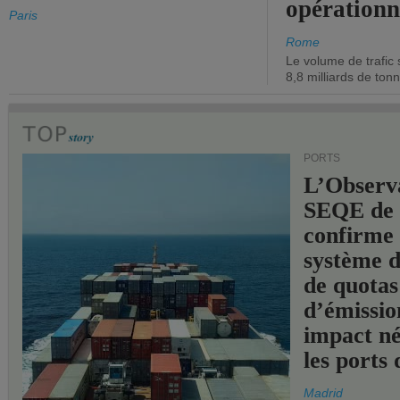
opérationn
Paris
Rome
Le volume de trafic 
8,8 milliards de ton
PORTS
L’Observ
SEQE de 
confirme 
système 
de quotas
d’émissio
impact né
les ports 
Madrid