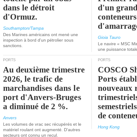
dans le détroit
d'un grand
d'Ormuz.
conteneurs
d'amarrage
Southampton/Tampa
Des Marines américains ont mené une
Gioia Tauro
inspection à bord d'un pétrolier sous
Le navire « MSC Mir
sanctions.
une puissance total
PORTS
PORTS
Au deuxième trimestre
COSCO Sh
2026, le trafic de
Ports établ
marchandises dans le
nouveaux 
port d'Anvers-Bruges
trimestriel
a diminué de 2 %.
semestriels
de contene
Anvers
Les volumes de vrac sec récupérés et le
Hong Kong
matériel roulant ont augmenté. D'autres
secteurs ont connu un recul.