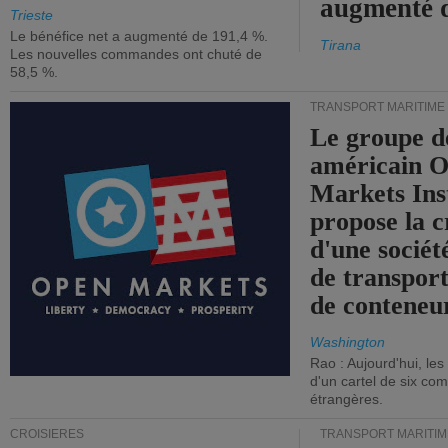
augmenté 
Trieste
Le bénéfice net a augmenté de 191,4 %.
Tirana
Les nouvelles commandes ont chuté de
58,5 %.
TRANSPORT MARITIME
Le groupe d
américain 
Markets Ins
propose la c
d'une sociét
de transpor
de conteneu
Washington
Rao : Aujourd'hui, le
d'un cartel de six co
étrangères.
CROISIÈRES
TRANSPORT MARITIM