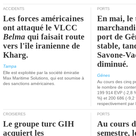
ACCIDENTS
PORTS
Les forces américaines
En mai, le 
ont attaqué le VLCC
marchandis
Belma
qui faisait route
port de Gên
vers l'île iranienne de
stable, tan
Kharg.
Savone-Vad
diminué.
Tampa
Elle est exploitée par la société émiratie
Gênes
Max Maritime Solutions, qui est soumise à
Au cours des cinq p
des sanctions américaines.
le nombre de conten
199 914 EVP (-2,8 %
%) et 200 686 (-9,2 
respectivement par 
CROISIÈRES
PORTS
Le groupe turc GIH
Au cours 
acquiert les
semestre, l