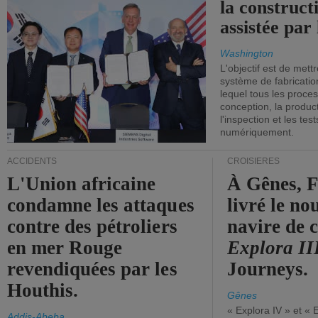
la construct
assistée par 
Washington
L'objectif est de mett
système de fabricati
lequel tous les proces
conception, la producti
l'inspection et les tes
numériquement.
ACCIDENTS
CROISIÈRES
L'Union africaine
À Gênes, F
condamne les attaques
livré le n
contre des pétroliers
navire de c
en mer Rouge
Explora II
revendiquées par les
Journeys.
Houthis.
Gênes
« Explora IV » et « 
Addis-Abeba