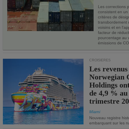
Les corrections 
consistent en un
critères de désig
transbordement 
voisins et en l'ap
facteur de réduc
pourcentage au 
émissions de CO
CROISIÈRES
Les revenus
Norwegian C
Holdings on
de 4,9 % au
trimestre 20
Miami
Nouveau registre his
embarquant sur les nav