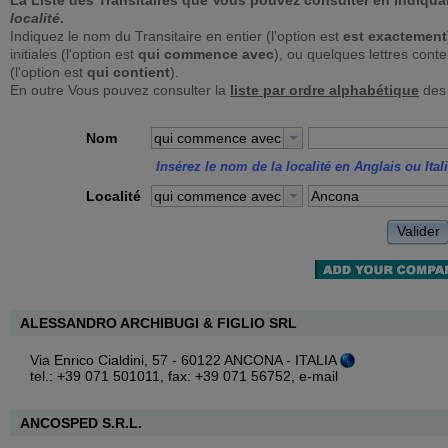
La Liste des Transitaires que Vous pouvez consulter en indiqua
localité
.
Indiquez le nom du Transitaire en entier (l'option est
est exactement
initiales (l'option est
qui commence avec
), ou quelques lettres con
(l'option est
qui contient
).
En outre Vous pouvez consulter la
liste par ordre alphabétique
des 
Nom
qui commence avec
Insérez le nom de la localité en Anglais ou Ital
Localité
qui commence avec
Valider
ALESSANDRO ARCHIBUGI & FIGLIO SRL
Via Enrico Cialdini, 57 - 60122 ANCONA - ITALIA
tel.: +39 071 501011, fax: +39 071 56752,
e-mail
ANCOSPED S.R.L.