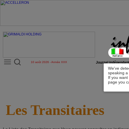
10 août 2026 - Année XXX
Journal indépendant
We've detec
speaking a 
If you want
page you ca
Les Transitaires