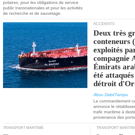
polaires, pour les obligations de service
public transnationales et pour les activités
de recherche et de sauvetage.
ACCIDENTS
Deux très g
conteneurs
exploités pa
compagnie
Émirats ara
été attaqués
détroit d'O
Abou Dabi/Tampa
Le commandement cen
annonce le rétabliss
trafic maritime à dest
provenance des ports 
TRANSPORT MARITIME
TRANSPORT MARITIM