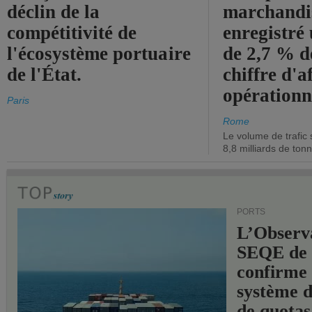
déclin de la
marchandis
compétitivité de
enregistré
l'écosystème portuaire
de 2,7 % d
de l'État.
chiffre d'a
opérationn
Paris
Rome
Le volume de trafic 
8,8 milliards de ton
PORTS
L’Observ
SEQE de 
confirme 
système 
de quotas