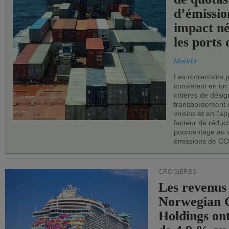
d’émissio
impact né
les ports 
Madrid
Les corrections 
consistent en un
critères de désig
transbordement 
voisins et en l'ap
facteur de réduc
pourcentage au 
émissions de CO
CROISIÈRES
Les revenus
Norwegian C
Holdings on