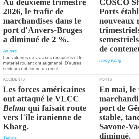
Au deuxième trimestre
COSCO Sh
2026, le trafic de
Ports établ
marchandises dans le
nouveaux 
port d'Anvers-Bruges
trimestriel
a diminué de 2 %.
semestriels
de contene
Anvers
Les volumes de vrac sec récupérés et le
Hong Kong
matériel roulant ont augmenté. D'autres
secteurs ont connu un recul.
ACCIDENTS
PORTS
Les forces américaines
En mai, le 
ont attaqué le VLCC
marchandis
Belma
qui faisait route
port de Gên
vers l'île iranienne de
stable, tan
Kharg.
Savone-Vad
diminué.
Tampa