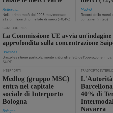
calate le merci varie
merci (+2
Rotterdam
Madrid
Nella prima metà del 2026 movimentate
Record delle merci 
212,0 milioni di tonnellate di merci (+0,4%)
container (in teu)
CONCORRENZA
La Commissione UE avvia un'indagine
approfondita sulla concentrazione Sa
Bruxelles
Bruxelles ritiene particolarmente critici gli effetti dell'operazione in p
SURF
INTERPORTI
TRASPORTO INTERM
Medlog (gruppo MSC)
L'Autorità
entra nel capitale
Barcellona 
sociale di Interporto
40% di Te
Bologna
Intermodal
Navarra
Bologna