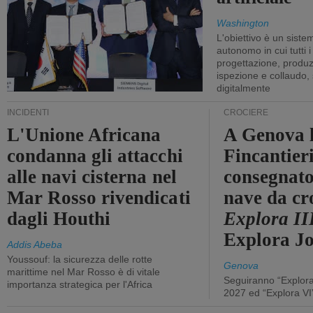
Washington
L'obiettivo è un sist
autonomo in cui tutti i
progettazione, produzi
ispezione e collaudo,
digitalmente
INCIDENTI
CROCIERE
L'Unione Africana
A Genova 
condanna gli attacchi
Fincantier
alle navi cisterna nel
consegnato
Mar Rosso rivendicati
nave da cr
dagli Houthi
Explora II
Explora J
Addis Abeba
Youssouf: la sicurezza delle rotte
Genova
marittime nel Mar Rosso è di vitale
Seguiranno “Explora
importanza strategica per l'Africa
2027 ed “Explora VI