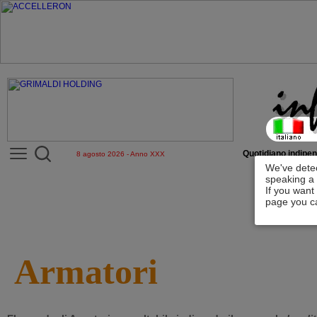
Quotidiano indipen
8 agosto 2026 - Anno XXX
We've detec
speaking a 
If you want
page you ca
Armatori