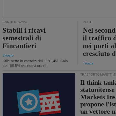
CANTIERI NAVALI
PORTI
Stabili i ricavi
Nel second
semestrali di
il traffico
Fincantieri
nei porti a
cresciuto 
Trieste
Utile netto in crescita del +191,4%. Calo
Tirana
del -58,5% dei nuovi ordini
TRASPORTO MARITTIM
Il think tan
statunitens
Markets Ins
propone l'is
un vettore 