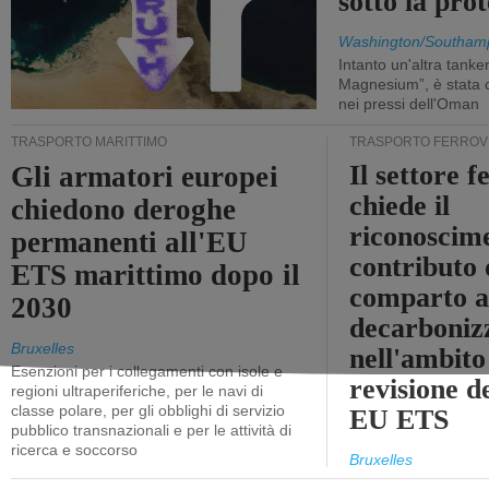
sotto la pr
Washington/Southam
Intanto un'altra tanker,
Magnesium”, è stata c
nei pressi dell'Oman
TRASPORTO MARITTIMO
TRASPORTO FERROV
Il settore f
Gli armatori europei
chiede il
chiedono deroghe
riconoscim
permanenti all'EU
contributo 
ETS marittimo dopo il
comparto a
2030
decarboniz
Bruxelles
nell'ambito
Esenzioni per i collegamenti con isole e
revisione d
regioni ultraperiferiche, per le navi di
classe polare, per gli obblighi di servizio
EU ETS
pubblico transnazionali e per le attività di
ricerca e soccorso
Bruxelles