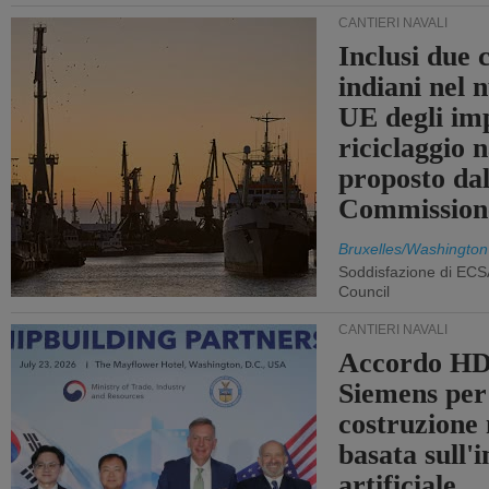
CANTIERI NAVALI
Inclusi due 
indiani nel 
UE degli imp
riciclaggio 
proposto dal
Commission
Bruxelles/Washington
Soddisfazione di ECS
Council
CANTIERI NAVALI
Accordo HD
Siemens per
costruzione
basata sull'i
artificiale