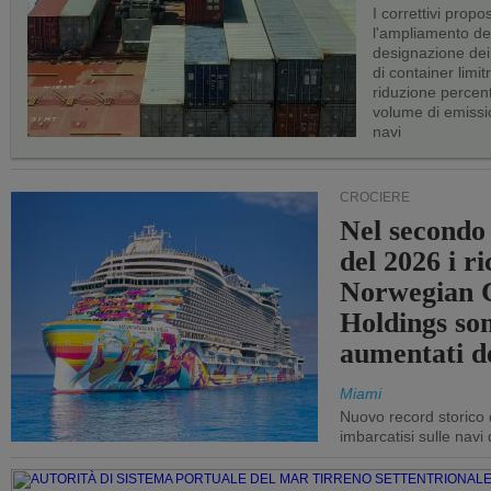
I correttivi propo
l'ampliamento dei 
designazione dei 
di container limitr
riduzione percent
volume di emissi
navi
CROCIERE
Nel secondo
del 2026 i ri
Norwegian C
Holdings so
aumentati d
Miami
Nuovo record storico 
imbarcatisi sulle navi d