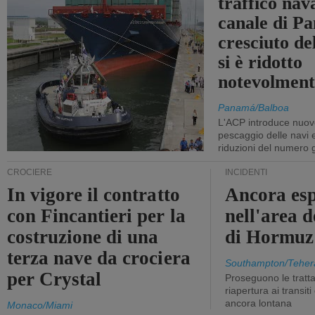
traffico nav
canale di P
cresciuto d
si è ridotto
notevolment
Panamá/Balboa
L'ACP introduce nuove
pescaggio delle navi
riduzioni del numero gi
CROCIERE
INCIDENTI
In vigore il contratto
Ancora esp
con Fincantieri per la
nell'area d
costruzione di una
di Hormuz
terza nave da crociera
Southampton/Teher
per Crystal
Proseguono le tratt
riapertura ai transit
ancora lontana
Monaco/Miami