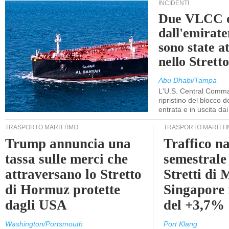
INCIDENTI
Due VLCC o
dall'emira
sono state a
nello Stret
Abu Dhabi/Tampa
L'U.S. Central Comma
ripristino del blocco de
entrata e in uscita dai 
TRASPORTO MARITTIMO
TRASPORTO MARITTI
Trump annuncia una
Traffico n
tassa sulle merci che
semestrale
attraversano lo Stretto
Stretti di 
di Hormuz protette
Singapore 
dagli USA
del +3,7%
Washington/Portsmouth
Port Klang