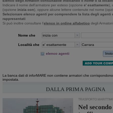
Elenco degli Armatori consultabile indicando il
nome
o la
locali
Indicare il nome dell'armatore per esteso (opzione
e' esattamente
), 
(opzione
inizia con
), oppure alcune lettere contenute nel nome (op
Selezionare
elenco agenti
per comprendere la lista degli agenti
rappresentati
Si può inoltre consultare l'
elenco in ordine alfabetico
degli Armatori
Nome che
inizia con
Località che
e' esattamente
Invio
elenco agenti
La banca dati di inforMARE non contiene armatori che corrispondono 
impostata.
DALLA PRIMA PAGINA
TRASPORTO MARITTIM
Nel secondo 