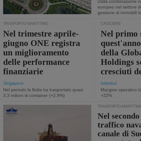
Dalla combinazione n
europeo nel settore de
gestione di immobili lo
TRASPORTO MARITTIMO
CROCIERE
Nel trimestre aprile-
Nel primo 
giugno ONE registra
quest'anno 
un miglioramento
della Glob
delle performance
Holdings 
finanziarie
cresciuti 
Singapore
Istanbul
Nel periodo la flotta ha trasportato quasi
Margine operativo l
3,3 milioni di container (+2,9%)
+22%
TRASPORTO MARITTIM
Nel secondo 
traffico nav
canale di Su