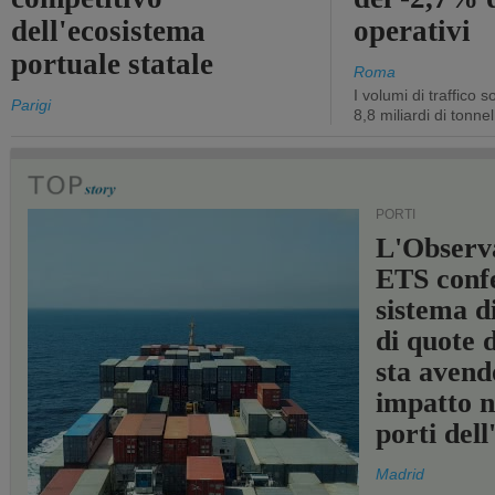
dell'ecosistema
operativi
portuale statale
Roma
I volumi di traffico s
Parigi
8,8 miliardi di tonne
PORTI
L'Observ
ETS conf
sistema d
di quote 
sta avend
impatto n
porti del
Madrid