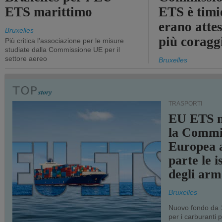
ETS marittimo
ETS è timi
erano atte
Bruxelles
più coragg
Più critica l'associazione per le misure
studiate dalla Commissione UE per il
settore aereo
Bruxelles
TRASPORTI
EU ETS m
la Commi
Europea a
parte le i
degli arm
Bruxelles
Nuovo fondo da 1
per i carburanti 