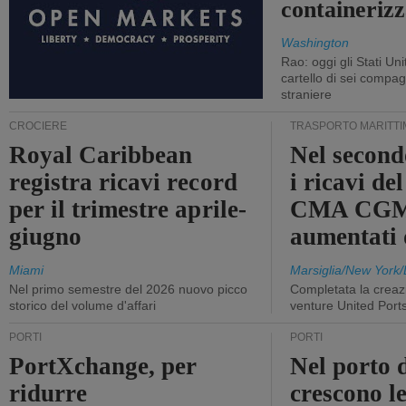
containerizz
Washington
Rao: oggi gli Stati Un
cartello di sei compa
straniere
CROCIERE
TRASPORTO MARITTI
Royal Caribbean
Nel second
registra ricavi record
i ricavi de
per il trimestre aprile-
CMA CGM
giugno
aumentati
Miami
Marsiglia/New York/
Nel primo semestre del 2026 nuovo picco
Completata la creazi
storico del volume d'affari
venture United Port
PORTI
PORTI
PortXchange, per
Nel porto d
ridurre
crescono le