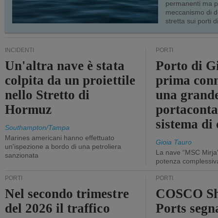
permanenti ma p
meccanismo di d
stretta sui porti d
INCIDENTI
PORTI
Un'altra nave è stata
Porto di G
colpita da un proiettile
prima conn
nello Stretto di
una grand
Hormuz
portaconta
sistema di 
Southampton/Tampa
Marines americani hanno effettuato
Gioia Tauro
un'ispezione a bordo di una petroliera
La nave “MSC Mirja”
sanzionata
potenza complessiva
PORTI
PORTI
Nel secondo trimestre
COSCO Sh
del 2026 il traffico
Ports segn