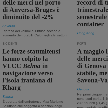
delle merci nel porto
record di t
di Anversa-Bruges è
trimestrale
diminuito del -2%
semestrale
container
Anversa
Ripresa dei volumi di rinfuse secche e
Hong Kong
aumento dei rotabili. Calo negli altri settori
INCIDENTI
PORTI
Le forze statunitensi
A maggio il
hanno colpito la
delle merci
VLCC
Belma
in
di Genova 
navigazione verso
stabile, me
l'isola iraniana di
Savona-Vad
Kharg
Genova
Nei primi cinque mes
Tampa
sono stati pari a 1.
È operata dall'emiratense Max Maritime
cui 999.228 (-1,4%)
Solutions che soggetta a sanzioni degli
movimentati rispetti