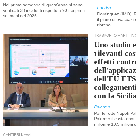
Nel primo semestre di quest'anno si sono
Londra
verificati 38 incidenti rispetto a 90 nei primi
Dominguez (IMO): R
sei mesi del 2025
il piano di evacuaz
ripreso
TRASPORTO MARITTIM
Uno studio e
rilevanti cost
effetti cont
dell'applica
dell'EU ETS
collegament
con la Sicili
Palermo
Per le rotte Napoli-P
Palermo il costo annuo
milioni e 19,9 milioni 
CANTIERI NAVALI