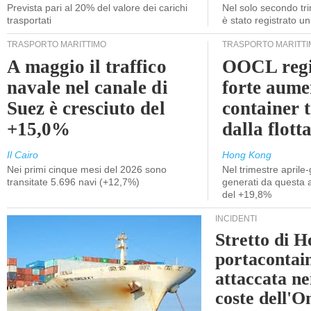
Prevista pari al 20% del valore dei carichi
Nel solo secondo tr
trasportati
è stato registrato u
TRASPORTO MARITTIMO
TRASPORTO MARITTI
A maggio il traffico
OOCL regi
navale nel canale di
forte aume
Suez è cresciuto del
container 
+15,0%
dalla flott
Il Cairo
Hong Kong
Nei primi cinque mesi del 2026 sono
Nel trimestre aprile-
transitate 5.696 navi (+12,7%)
generati da questa at
del +19,8%
INCIDENTI
Stretto di 
portacontain
attaccata nei
coste dell'