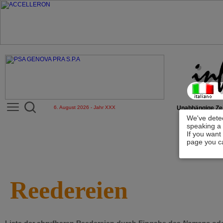
6. August 2026 - Jahr XXX
Unabhängige Zei
We've detec
speaking a 
If you want
page you ca
Reedereien