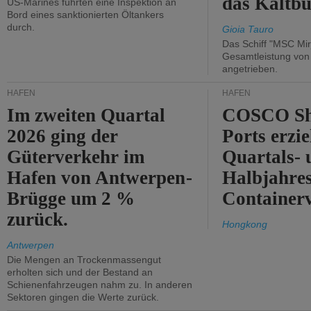
das Kaltbü
US-Marines führten eine Inspektion an
Bord eines sanktionierten Öltankers
durch.
Gioia Tauro
Das Schiff "MSC Mir
Gesamtleistung vo
angetrieben.
HÄFEN
HÄFEN
Im zweiten Quartal
COSCO Sh
2026 ging der
Ports erzie
Güterverkehr im
Quartals- 
Hafen von Antwerpen-
Halbjahre
Brügge um 2 %
Container
zurück.
Hongkong
Antwerpen
Die Mengen an Trockenmassengut
erholten sich und der Bestand an
Schienenfahrzeugen nahm zu. In anderen
Sektoren gingen die Werte zurück.