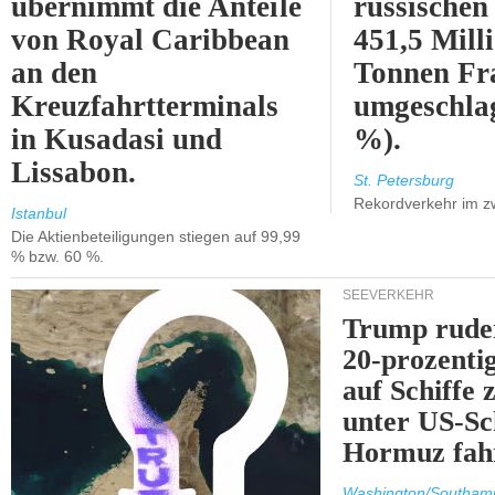
übernimmt die Anteile
russischen
von Royal Caribbean
451,5 Mill
an den
Tonnen Fr
Kreuzfahrtterminals
umgeschla
in Kusadasi und
%).
Lissabon.
St. Petersburg
Rekordverkehr im z
Istanbul
Die Aktienbeteiligungen stiegen auf 99,99
% bzw. 60 %.
SEEVERKEHR
Trump ruder
20-prozenti
auf Schiffe 
unter US-Sc
Hormuz fah
Washington/Southam