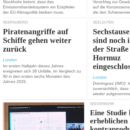
Stockholm betont, dass das
Vorschlag zur Gewä
Emissionshandelssystem ein Eckpfeiler
auf die Konzessions
der EU-Klimapolitik bleiben muss.
die den Schienenve
SEERÄUBEREI
SEELEUTEN
Piratenangriffe auf
Sechstause
Schiffe gehen weiter
sind noch 
zurück
der Straße
Hormuz
London
eingeschlo
Im ersten Halbjahr dieses Jahres
ereigneten sich 38 Unfälle, im Vergleich zu
90 in den ersten sechs Monaten des
London
Jahres 2025.
Dominguez (IMO): Ic
zuversichtlich, das
wieder aufgenomme
SEEVERKEHR
Eine Studie 
erheblichen
kontraprodu