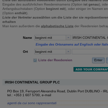
Liste der abrufbaren Reedereien durch Eingabe des
Namens
ode
Eingabe des ausführlichen Reedereinamens (Option
ist genau
), ode
Anfangsbuchstaben (Option
beginnt mit
), oder einiger im Namen e
(Option
enthält
).
Liste der Vertreter
auswählen um die Liste der sie repräsentieren
erhalten
Man kann außerdem die
alphabetische Liste
der Reedereien befra
Name
beginnt mit
Eingabe des Ortsnamens auf Englisch oder Itali
Ort
beginnt mit
Enter
Liste der Reedereien
IRISH CONTINENTAL GROUP PLC
PO Box 19, Ferryport Alexandra Road, Dublin Port DUBLINO - 
tel.: +353 1 607 5700,
e-mail
agenti da cui sono rappresentati