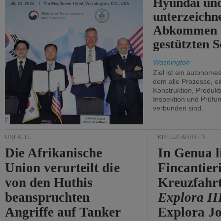
Hyundai un
unterzeichn
Abkommen 
gestützten S
Washington
Ziel ist ein autonome
dem alle Prozesse, ei
Konstruktion, Produkti
Inspektion und Prüfun
verbunden sind.
UNFÄLLE
KREUZFAHRTEN
Die Afrikanische
In Genua l
Union verurteilt die
Fincantier
von den Huthis
Kreuzfahrt
beanspruchten
Explora II
Angriffe auf Tanker
Explora Jo