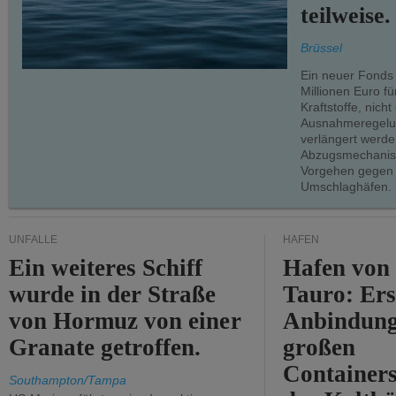
teilweise.
Brüssel
Ein neuer Fonds
Millionen Euro f
Kraftstoffe, nich
Ausnahmeregelun
verlängert werde
Abzugsmechanism
Vorgehen gegen
Umschlaghäfen.
UNFÄLLE
HÄFEN
Ein weiteres Schiff
Hafen von
wurde in der Straße
Tauro: Ers
von Hormuz von einer
Anbindung
Granate getroffen.
großen
Containers
Southampton/Tampa