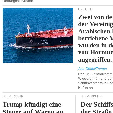
Rettungsaktivitäten.
UNFÄLLE
Zwei von 
der Vereini
Arabischen
betriebene
wurden in d
von Hormu
angegriffen.
Abu Dhabi/Tampa
Das US-Zentralkomma
Wiedereinführung der
Schiffsverkehrs in un
Häfen an.
SEEVERKEHR
SEEVERKEHR
Trump kündigt eine
Der Schiff
Steuer auf Waren an,
der Straße