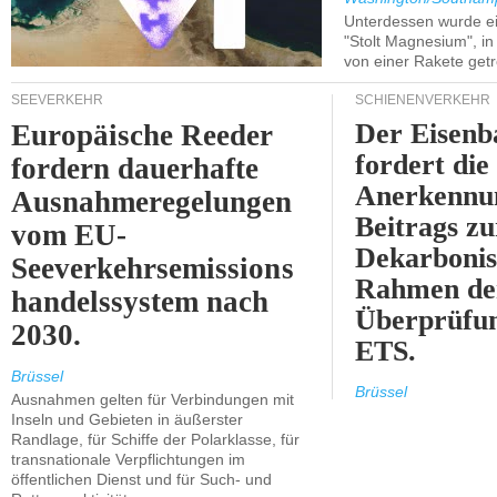
Unterdessen wurde ein
"Stolt Magnesium", i
von einer Rakete getr
SEEVERKEHR
SCHIENENVERKEHR
Der Eisenb
Europäische Reeder
fordert die
fordern dauerhafte
Anerkennun
Ausnahmeregelungen
Beitrags zu
vom EU-
Dekarbonis
Seeverkehrsemissions
Rahmen de
handelssystem nach
Überprüfun
2030.
ETS.
Brüssel
Brüssel
Ausnahmen gelten für Verbindungen mit
Inseln und Gebieten in äußerster
Randlage, für Schiffe der Polarklasse, für
transnationale Verpflichtungen im
öffentlichen Dienst und für Such- und