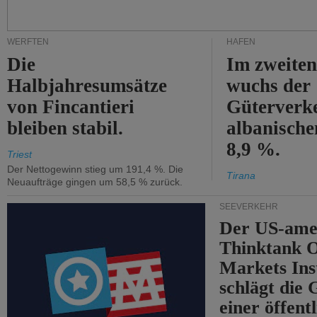
WERFTEN
HÄFEN
Die
Im zweiten
Halbjahresumsätze
wuchs der
von Fincantieri
Güterverke
bleiben stabil.
albanisch
8,9 %.
Triest
Der Nettogewinn stieg um 191,4 %. Die
Tirana
Neuaufträge gingen um 58,5 % zurück.
SEEVERKEHR
Der US-ame
Thinktank 
Markets Ins
schlägt die
einer öffent