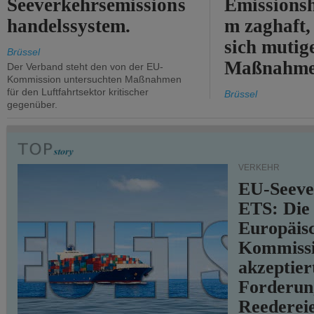
Seeverkehrsemissions
Emissionsh
handelssystem.
m zaghaft, 
sich mutig
Brüssel
Maßnahmen
Der Verband steht den von der EU-
Kommission untersuchten Maßnahmen
für den Luftfahrtsektor kritischer
Brüssel
gegenüber.
VERKEHR
EU-Seeve
ETS: Die
Europäis
Kommiss
akzeptier
Forderun
Reederei