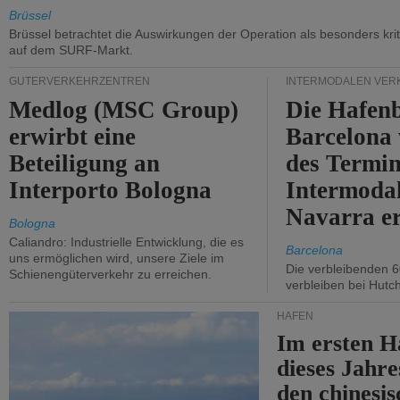
Brüssel
Brüssel betrachtet die Auswirkungen der Operation als besonders kri
auf dem SURF-Markt.
GÜTERVERKEHRZENTREN
INTERMODALEN VER
Medlog (MSC Group)
Die Hafen
erwirbt eine
Barcelona
Beteiligung an
des Termin
Interporto Bologna
Intermodal
Navarra e
Bologna
Caliandro: Industrielle Entwicklung, die es
Barcelona
uns ermöglichen wird, unsere Ziele im
Die verbleibenden 6
Schienengüterverkehr zu erreichen.
verbleiben bei Hutch
HÄFEN
Im ersten H
dieses Jahr
den chinesi