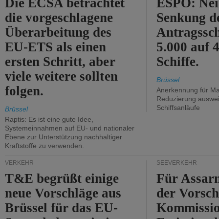
Die ECSA betrachtet
ESPO: Nei
die vorgeschlagene
Senkung d
Überarbeitung des
Antragssc
EU-ETS als einen
5.000 auf
ersten Schritt, aber
Schiffe.
viele weitere sollten
Brüssel
folgen.
Anerkennung für M
Reduzierung auswe
Schiffsanläufe
Brüssel
Raptis: Es ist eine gute Idee,
Systemeinnahmen auf EU- und nationaler
Ebene zur Unterstützung nachhaltiger
Kraftstoffe zu verwenden.
VERKEHR
SEEVERKEHR
T&E begrüßt einige
Für Assarm
neue Vorschläge aus
der Vorsch
Brüssel für das EU-
Kommissi