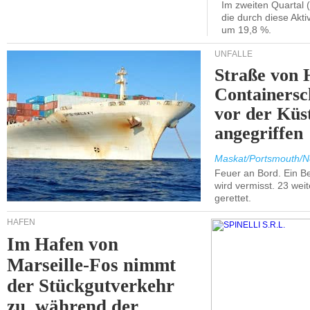
Im zweiten Quartal (
die durch diese Akti
um 19,8 %.
UNFÄLLE
Straße von 
Containersc
vor der Kü
angegriffen
Maskat/Portsmouth/N
Feuer an Bord. Ein B
wird vermisst. 23 wei
gerettet.
HÄFEN
Im Hafen von
Marseille-Fos nimmt
der Stückgutverkehr
zu, während der