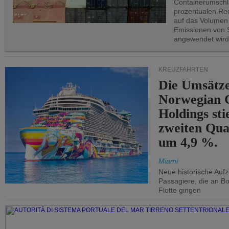
Containerumschl
prozentualen Red
auf das Volumen
Emissionen von S
angewendet wird
KREUZFAHRTEN
Die Umsätze
Norwegian C
Holdings sti
zweiten Qua
um 4,9 %.
Miami
Neue historische Auf
Passagiere, die an Bo
Flotte gingen