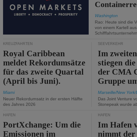
Containerre
Washington
Rao: Heute sind die V
von einem Kartell au
Schifffahrtsunterneh
KREUZFAHRTEN
SEEVERKEHR
Royal Caribbean
Im zweiten
meldet Rekordumsätze
stiegen di
für das zweite Quartal
der CMA
(April bis Juni).
Gruppe um
Miami
Marseille/New York/
Neuer Rekordumsatz in der ersten Hälfte
Das Joint Venture v
des Jahres 2026
Stonepeak wurde a
HÄFEN
HÄFEN
PortXchange: Um die
Im Hafen v
Emissionen im
nimmt der