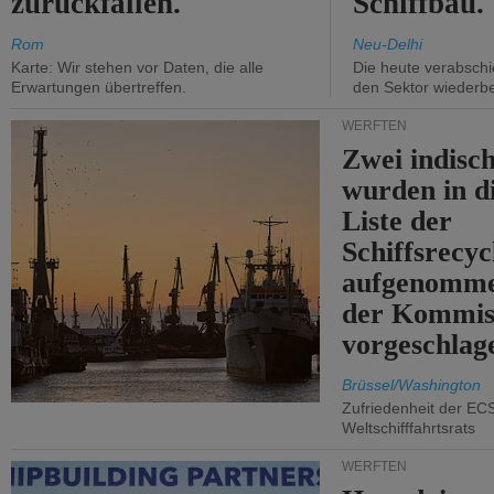
zurückfallen.
Schiffbau.
Rom
Neu-Delhi
Karte: Wir stehen vor Daten, die alle
Die heute verabschie
Erwartungen übertreffen.
den Sektor wiederb
WERFTEN
Zwei indisc
wurden in d
Liste der
Schiffsrecyc
aufgenomme
der Kommis
vorgeschlag
Brüssel/Washington
Zufriedenheit der EC
Weltschifffahrtsrats
WERFTEN