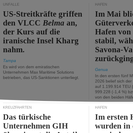
UNFÄLLE
HÄFEN
US-Streitkräfte griffen
Im Mai bli
den VLCC
Belma
an,
Güterverk
der Kurs auf die
Hafen von
iranische Insel Kharg
stabil, wäh
nahm.
Savona-Va
zurückging
Tampa
Es wird von dem emiratischen
Genua
Unternehmen Max Maritime Solutions
In den ersten fünf 
betrieben, das US-Sanktionen unterliegt.
2026 belief sich de
auf 1.199.914 TEU 
999.228 (-1,4 %) bz
von den beiden Häfe
KREUZFAHRTEN
HÄFEN
Das türkische
Im ersten 
Unternehmen GIH
wurden in