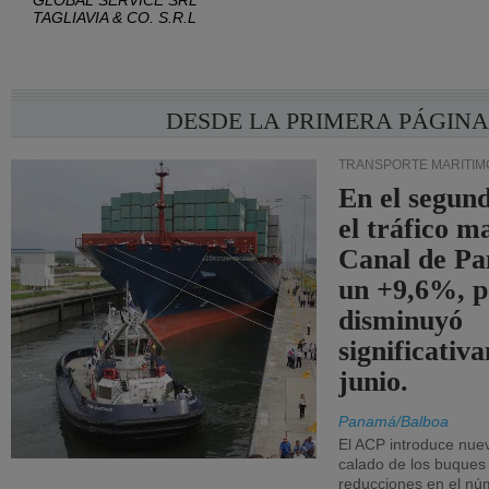
GLOBAL SERVICE SRL
TAGLIAVIA & CO. S.R.L
DESDE LA PRIMERA PÁGIN
TRANSPORTE MARÍTIM
En el segund
el tráfico m
Canal de Pa
un +9,6%, p
disminuyó
significativ
junio.
Panamá/Balboa
El ACP introduce nuev
calado de los buques
reducciones en el nú