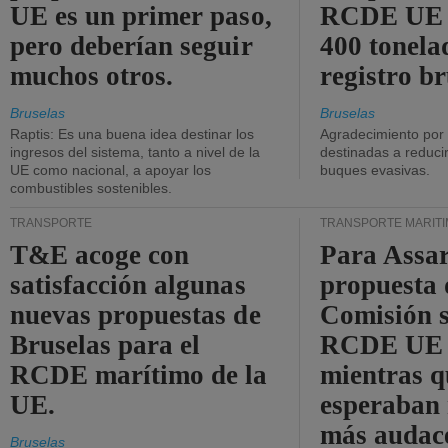
UE es un primer paso,
RCDE UE d
pero deberían seguir
400 tonela
muchos otros.
registro br
Bruselas
Bruselas
Raptis: Es una buena idea destinar los
Agradecimiento por
ingresos del sistema, tanto a nivel de la
destinadas a reducir
UE como nacional, a apoyar los
buques evasivas.
combustibles sostenibles.
TRANSPORTE
TRANSPORTE MARÍT
T&E acoge con
Para Assar
satisfacción algunas
propuesta 
nuevas propuestas de
Comisión s
Bruselas para el
RCDE UE e
RCDE marítimo de la
mientras q
UE.
esperaban
más audac
Bruselas