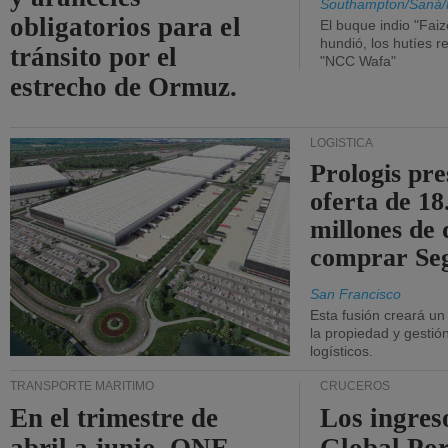
Southampton/Saná/
obligatorios para el
El buque indio "Fai
hundió, los hutíes re
tránsito por el
"NCC Wafa"
estrecho de Ormuz.
LOGÍSTICA
Prologis pr
oferta de 18
millones de 
comprar Se
San Francisco
Esta fusión creará u
la propiedad y gestió
logísticos.
TRANSPORTE MARÍTIMO
CRUCEROS
En el trimestre de
Los ingres