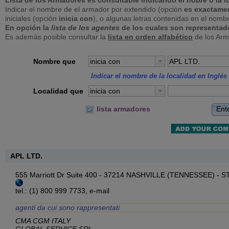
Lista de los Armadores es consultable indicando el
nobre
o la
l
Indicar el nombre de el armador por extendido (opción
es exactame
iniciales (opción
inicia con
), o algunas letras contenidas en el nomb
En opción la
lista de los agentes
de los cuales son representad
Es además posible consultar la
lista en orden alfabético
de los Arm
Nombre que
inicia con
Indicar el nombre de la localidad en Inglés 
Localidad que
inicia con
Ent
lista armadores
APL LTD.
555 Marriott Dr Suite 400 - 37214 NASHVILLE (TENNESSEE) - 
tel.: (1) 800 999 7733,
e-mail
agenti da cui sono rappresentati
CMA CGM ITALY