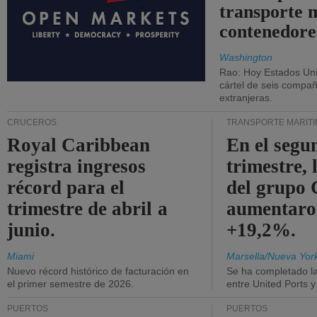
transporte 
contenedore
Washington
Rao: Hoy Estados Un
cártel de seis compañ
extranjeras.
CRUCEROS
TRANSPORTE MARÍT
Royal Caribbean
En el segu
registra ingresos
trimestre, 
récord para el
del grup
trimestre de abril a
aumentaro
junio.
+19,2%.
Miami
Marsella/Nueva Yor
Nuevo récord histórico de facturación en
Se ha completado l
el primer semestre de 2026.
entre United Ports 
PUERTOS
PUERTOS