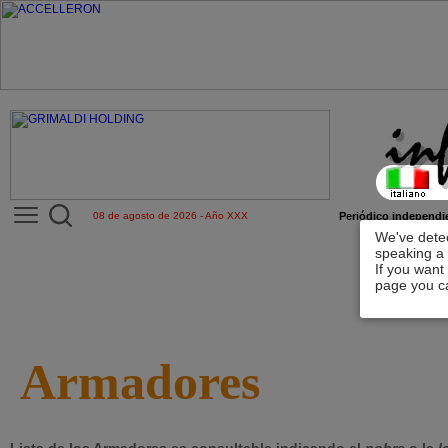
08 de agosto de 2026 - Año XXX
Periódico independie
We've detec
speaking a 
If you want
page you ca
Armadores