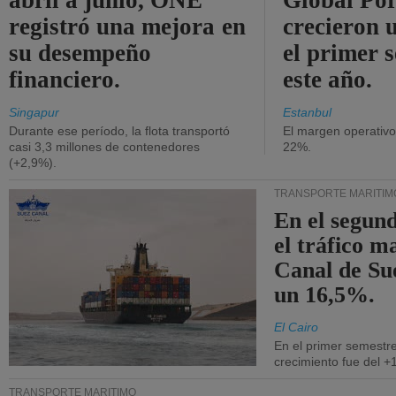
abril a junio, ONE
Global Por
registró una mejora en
crecieron 
su desempeño
el primer 
financiero.
este año.
Singapur
Estanbul
Durante ese período, la flota transportó
El margen operativ
casi 3,3 millones de contenedores
22%.
(+2,9%).
TRANSPORTE MARÍTIM
En el segund
el tráfico m
Canal de Su
un 16,5%.
El Cairo
En el primer semestre
crecimiento fue del +
TRANSPORTE MARÍTIMO