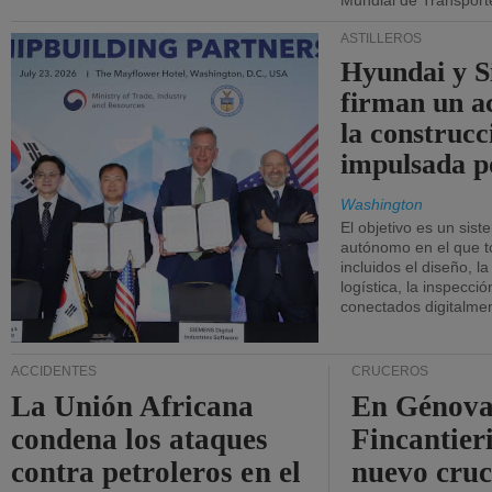
Mundial de Transport
ASTILLEROS
Hyundai y 
firman un a
la construcc
impulsada p
Washington
El objetivo es un sist
autónomo en el que t
incluidos el diseño, la
logística, la inspecci
conectados digitalme
ACCIDENTES
CRUCEROS
La Unión Africana
En Génova
condena los ataques
Fincantieri
contra petroleros en el
nuevo cru