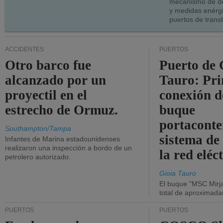
mecanismo de de
y medidas enérgi
puertos de trans
ACCIDENTES
PUERTOS
Otro barco fue
Puerto de 
alcanzado por un
Tauro: Pr
proyectil en el
conexión d
estrecho de Ormuz.
buque
portaconte
Southampton/Tampa
sistema de
Infantes de Marina estadounidenses
realizaron una inspección a bordo de un
la red eléc
petrolero autorizado.
Gioia Tauro
El buque "MSC Mirja
total de aproximad
PUERTOS
PUERTOS