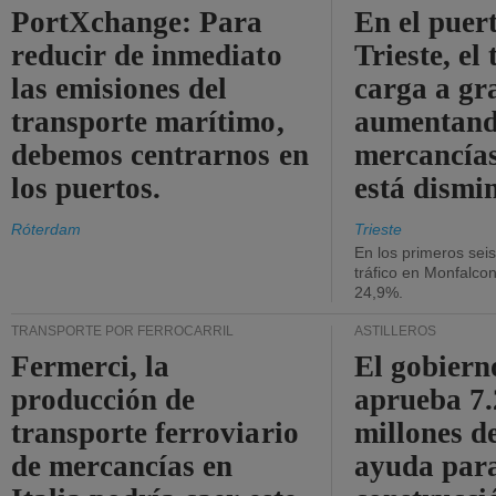
PortXchange: Para
En el puer
reducir de inmediato
Trieste, el 
las emisiones del
carga a gr
transporte marítimo,
aumentando
debemos centrarnos en
mercancías
los puertos.
está dismi
Róterdam
Trieste
En los primeros sei
tráfico en Monfalco
24,9%.
TRANSPORTE POR FERROCARRIL
ASTILLEROS
Fermerci, la
El gobiern
producción de
aprueba 7
transporte ferroviario
millones d
de mercancías en
ayuda para