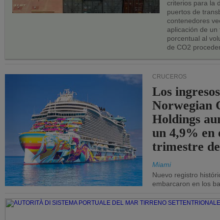
criterios para la
puertos de trans
contenedores vec
aplicación de un
porcentual al vo
de CO2 proceden
CRUCEROS
Los ingresos
Norwegian C
Holdings a
un 4,9% en 
trimestre de
Miami
Nuevo registro histór
embarcaron en los bar