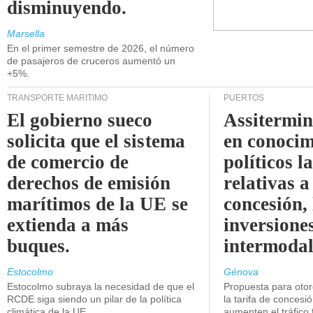
disminuyendo.
Marsella
En el primer semestre de 2026, el número
de pasajeros de cruceros aumentó un
+5%.
TRANSPORTE MARÍTIMO
PUERTOS
El gobierno sueco
Assitermin
solicita que el sistema
en conocim
de comercio de
políticos l
derechos de emisión
relativas a
marítimos de la UE se
concesión, 
extienda a más
inversiones
buques.
intermodal
Estocolmo
Génova
Estocolmo subraya la necesidad de que el
Propuesta para oto
RCDE siga siendo un pilar de la política
la tarifa de concesi
climática de la UE.
aumenten el tráfico f