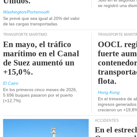
Unidos.
Solo en el segundo 
se registró una dism
Washington/Portsmouth
Se prevé que sea igual al 20% del valor
de las cargas transportadas.
TRANSPORTE MARÍTIMO
TRANSPORTE MARÍT
En mayo, el tráfico
OOCL regi
marítimo en el Canal
fuerte aum
de Suez aumentó un
contenedor
+15,0%.
transporta
flota.
El Cairo
En los primeros cinco meses de 2026,
Hong Kong
5.696 buques pasaron por el puerto
En el trimestre de abr
(+12,7%).
ingresos generados 
crecieron un +19,8
ACCIDENTES
En el estrec