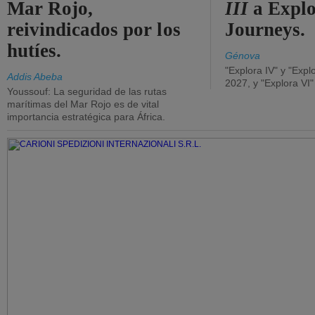
Mar Rojo,
III
a Expl
reivindicados por los
Journeys.
hutíes.
Génova
"Explora IV" y "Expl
Addis Abeba
2027, y "Explora VI
Youssouf: La seguridad de las rutas
marítimas del Mar Rojo es de vital
importancia estratégica para África.