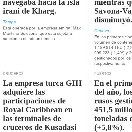
navegaba hacia la isla
mientras q
iraní de Kharg.
Savona-Va
disminuyó
Tampa
Está operada por la empresa emiratí Max
Génova
Maritime Solutions, que está sujeta a
En los primeros cin
sanciones estadounidenses.
volumen de contene
1.199.914 TEU (-2,8
999.228 (-1,4%) y 2
gestionados por los
respectivamente.
CRUCEROS
PUERTOS
La empresa turca GIH
En el prim
adquiere las
del año, lo
participaciones de
rusos gest
Royal Caribbean en
451,5 mill
las terminales de
toneladas 
cruceros de Kusadasi
(+5,8%).