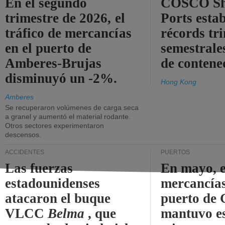
En el segundo
COSCO Sh
trimestre de 2026, el
Ports esta
tráfico de mercancías
récords tr
en el puerto de
semestrales
Amberes-Brujas
de contene
disminuyó un -2%.
Hong Kong
Amberes
Se recuperaron volúmenes de carga seca
a granel y aumentó el material rodante.
Otros sectores experimentaron
descensos.
ACCIDENTES
PUERTOS
Las fuerzas
En mayo, e
estadounidenses
mercancías
atacaron el buque
puerto de 
VLCC
Belma
, que
mantuvo es