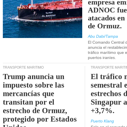
empresa emi
ADNOC fue
atacados en 
de Ormuz.
Abu Dabi/Tampa
El Comando Central 
anuncia el restableci
tráfico marítimo que e
puertos iraníes.
TRANSPORTE MARÍTIMO
TRANSPORTE MARÍT
Trump anuncia un
El tráfico
impuesto sobre las
semestral e
mercancías que
estrechos 
transitan por el
Singapur 
estrecho de Ormuz,
+3,7%.
protegido por Estados
Puerto Klang