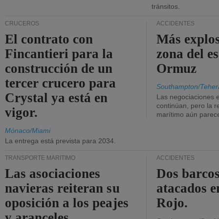
tránsitos.
CRUCEROS
ACCIDENTES
El contrato con
Más explos
Fincantieri para la
zona del e
construcción de un
Ormuz
tercer crucero para
Southampton/Teher
Crystal ya está en
Las negociaciones 
continúan, pero la r
vigor.
marítimo aún parece
Mónaco/Miami
La entrega está prevista para 2034.
TRANSPORTE MARÍTIMO
ACCIDENTES
Las asociaciones
Dos barcos
navieras reiteran su
atacados e
oposición a los peajes
Rojo.
y aranceles