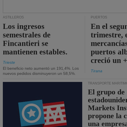
ASTILLEROS
PUERTOS
Los ingresos
En el segu
semestrales de
trimestre, 
Fincantieri se
mercancías
mantienen estables.
puertos al
creció un 
Trieste
El beneficio neto aumentó un 191,4%. Los
Tirana
nuevos pedidos disminuyeron un 58,5%.
TRANSPORTE MARÍTIM
El grupo de
estadounide
Markets Ins
propone la 
una empresa