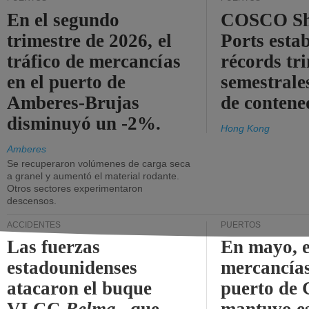
En el segundo
COSCO Sh
trimestre de 2026, el
Ports esta
tráfico de mercancías
récords tr
en el puerto de
semestrales
Amberes-Brujas
de contene
disminuyó un -2%.
Hong Kong
Amberes
Se recuperaron volúmenes de carga seca
a granel y aumentó el material rodante.
Otros sectores experimentaron
descensos.
ACCIDENTES
PUERTOS
Las fuerzas
En mayo, e
estadounidenses
mercancías
atacaron el buque
puerto de 