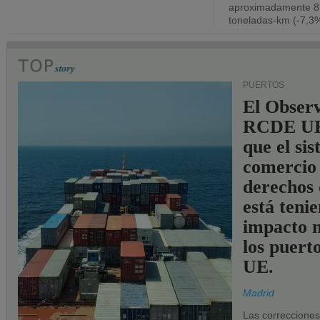
aproximadamente 8.
toneladas-km (-7,3%
PUERTOS
El Observ
RCDE UE
que el si
comercio
derechos 
está teni
impacto n
los puerto
UE.
Madrid
Las correccione