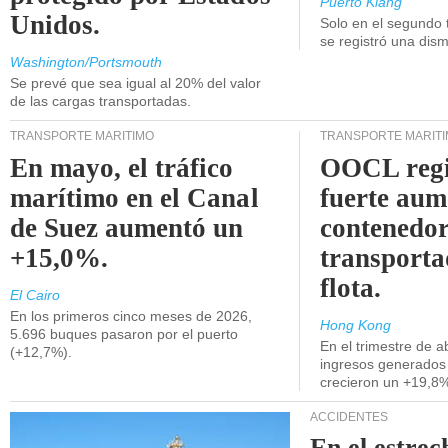
Puerto Klang
Unidos.
Solo en el segundo 
se registró una dism
Washington/Portsmouth
Se prevé que sea igual al 20% del valor
de las cargas transportadas.
TRANSPORTE MARÍTIMO
TRANSPORTE MARÍT
En mayo, el tráfico
OOCL regi
marítimo en el Canal
fuerte aum
de Suez aumentó un
contenedor
+15,0%.
transporta
flota.
El Cairo
En los primeros cinco meses de 2026,
Hong Kong
5.696 buques pasaron por el puerto
En el trimestre de abr
(+12,7%).
ingresos generados 
crecieron un +19,8
ACCIDENTES
En el estrec