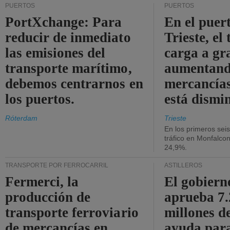
PUERTOS
PUERTOS
PortXchange: Para
En el puer
reducir de inmediato
Trieste, el 
las emisiones del
carga a gr
transporte marítimo,
aumentando
debemos centrarnos en
mercancías
los puertos.
está dismi
Róterdam
Trieste
En los primeros sei
tráfico en Monfalco
24,9%.
TRANSPORTE POR FERROCARRIL
ASTILLEROS
Fermerci, la
El gobiern
producción de
aprueba 7
transporte ferroviario
millones d
de mercancías en
ayuda para