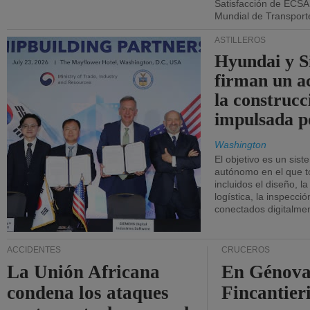
Satisfacción de ECSA
Mundial de Transport
ASTILLEROS
Hyundai y 
firman un a
la construcc
impulsada p
Washington
El objetivo es un sist
autónomo en el que t
incluidos el diseño, la
logística, la inspecci
conectados digitalme
ACCIDENTES
CRUCEROS
La Unión Africana
En Génova
condena los ataques
Fincantieri