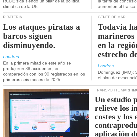
RCDE siga siendo un pilar de la política
la tarifa de concesi
climática de la UE.
aumenten el tráfico f
PIRATERÍA
GENTE DE MAR
Los ataques piratas a
Todavía ha
barcos siguen
marineros
disminuyendo.
en la regió
estrecho d
Londres
En la primera mitad de este año se
Londres
produjeron 38 accidentes, en
Domínguez (IMO): S
comparación con los 90 registrados en los
el plan de evacuac
primeros seis meses de 2025.
TRANSPORTE MARÍTIM
Un estudio 
relieve los 
costes y los 
contraprodu
aplicación 