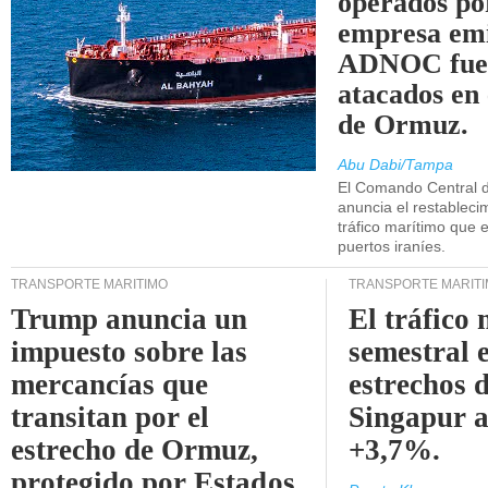
operados po
empresa emi
ADNOC fue
atacados en 
de Ormuz.
Abu Dabi/Tampa
El Comando Central 
anuncia el restableci
tráfico marítimo que e
puertos iraníes.
TRANSPORTE MARÍTIMO
TRANSPORTE MARÍT
Trump anuncia un
El tráfico
impuesto sobre las
semestral e
mercancías que
estrechos 
transitan por el
Singapur 
estrecho de Ormuz,
+3,7%.
protegido por Estados