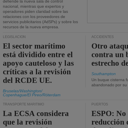
defiende la nueva sala de control
nacional, mientras que expertos y
operadores piden claridad sobre las
relaciones con los proveedores de
servicios publicitarios (AdSPs) y sobre los
recursos de la nueva empresa.
LEGISLACIÓN
ACCIDENTES
El sector marítimo
Otro ataq
está dividido entre el
contra un 
apoyo cauteloso y las
estrecho d
críticas a la revisión
Southampton
del RCDE UE.
Un buque cisterna f
abandonado por su t
Bruselas/Washington/
Copenhague/El Pireo/Róterdam
TRANSPORTE MARÍTIMO
PUERTOS
La ECSA considera
ESPO: No 
que la revisión
reducción 