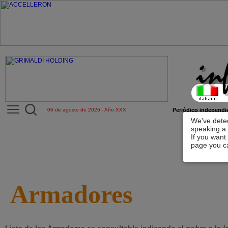
06 de agosto de 2026 - Año XXX
Periódico independie
We've detec
speaking a 
If you want
page you ca
Armadores