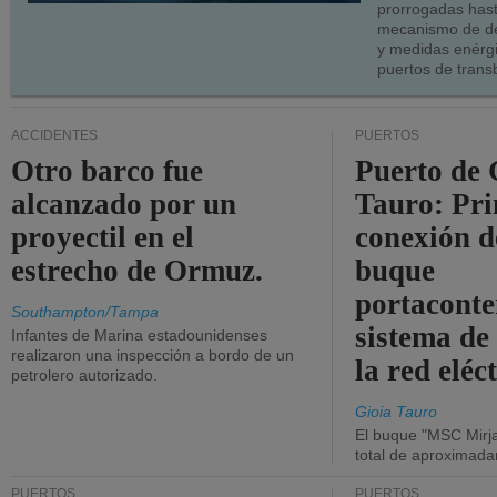
prorrogadas has
mecanismo de de
y medidas enérgi
puertos de trans
ACCIDENTES
PUERTOS
Otro barco fue
Puerto de 
alcanzado por un
Tauro: Pr
proyectil en el
conexión d
estrecho de Ormuz.
buque
portaconte
Southampton/Tampa
sistema de
Infantes de Marina estadounidenses
realizaron una inspección a bordo de un
la red eléc
petrolero autorizado.
Gioia Tauro
El buque "MSC Mirja
total de aproximad
PUERTOS
PUERTOS