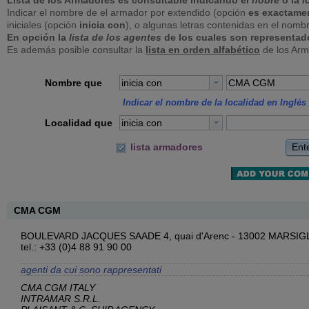
Lista de los Armadores es consultable indicando el
nobre
o la
l
Indicar el nombre de el armador por extendido (opción
es exactame
iniciales (opción
inicia con
), o algunas letras contenidas en el nomb
En opción la
lista de los agentes
de los cuales son representad
Es además posible consultar la
lista en orden alfabético
de los Arm
Nombre que
inicia con
Indicar el nombre de la localidad en Inglés 
Localidad que
inicia con
Ent
lista armadores
CMA CGM
BOULEVARD JACQUES SAADE 4, quai d'Arenc - 13002 MARSIG
tel.: +33 (0)4 88 91 90 00
agenti da cui sono rappresentati
CMA CGM ITALY
INTRAMAR S.R.L.