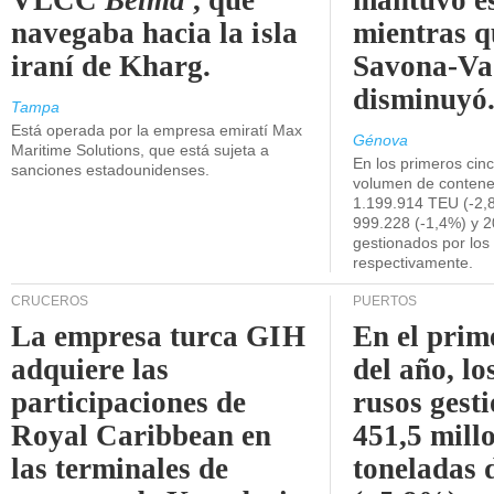
VLCC
Belma
, que
mantuvo es
navegaba hacia la isla
mientras q
iraní de Kharg.
Savona-Va
disminuyó
Tampa
Está operada por la empresa emiratí Max
Génova
Maritime Solutions, que está sujeta a
En los primeros cin
sanciones estadounidenses.
volumen de contene
1.199.914 TEU (-2,8
999.228 (-1,4%) y 2
gestionados por los
respectivamente.
CRUCEROS
PUERTOS
La empresa turca GIH
En el prim
adquiere las
del año, lo
participaciones de
rusos gest
Royal Caribbean en
451,5 mill
las terminales de
toneladas 