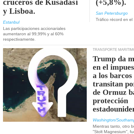
cruceros de Kusadasi
(+5,8%).
y Lisboa.
San Petersburgo
Tráfico récord en el
Estanbul
Las participaciones accionariales
aumentaron al 99,99% y al 60%
respectivamente.
TRANSPORTE MARÍTIM
Trump da m
en el impue
a los barcos
transitan po
de Ormuz b
protección
estadounide
Washington/Southam
Mientras tanto, otro b
"Stolt Magnesium", f