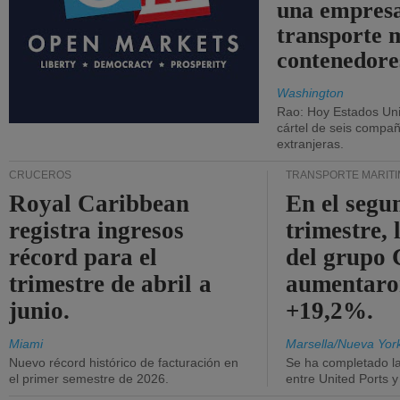
una empresa
transporte 
contenedore
Washington
Rao: Hoy Estados Un
cártel de seis compañ
extranjeras.
CRUCEROS
TRANSPORTE MARÍT
Royal Caribbean
En el segu
registra ingresos
trimestre, 
récord para el
del grup
trimestre de abril a
aumentaro
junio.
+19,2%.
Miami
Marsella/Nueva Yor
Nuevo récord histórico de facturación en
Se ha completado l
el primer semestre de 2026.
entre United Ports 