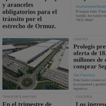
y aranceles
Southampton/Saná/
obligatorios para el
El buque indio "Fai
hundió, los hutíes re
tránsito por el
"NCC Wafa"
estrecho de Ormuz.
LOGÍSTICA
Prologis pr
oferta de 18
millones de 
comprar Se
San Francisco
Esta fusión creará u
la propiedad y gestió
logísticos.
TRANSPORTE MARÍTIMO
CRUCEROS
En el trimestre de
Los ingres