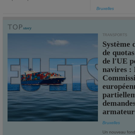
Bruxelles
TRANSPORTS
Système 
de quotas
de l'UE p
navires :
Commiss
européen
partielle
demandes
armateur
Bruxelles
Un nouveau fonds