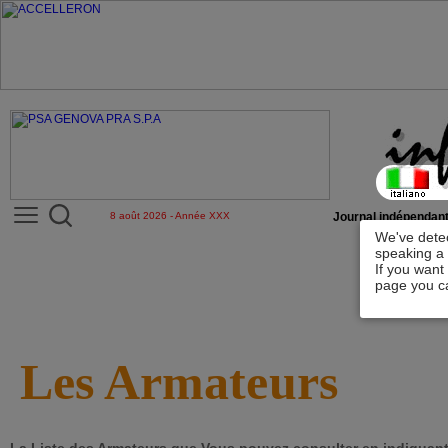
8 août 2026 - Année XXX
Journal indépendant
We've detec
speaking a 
If you want
page you ca
Les Armateurs