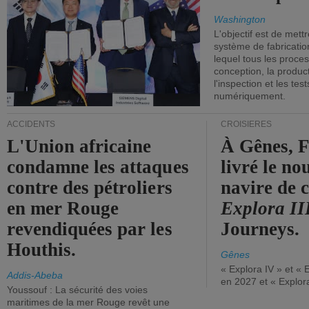
Washington
L'objectif est de mett
système de fabricati
lequel tous les proces
conception, la producti
l'inspection et les tes
numériquement.
ACCIDENTS
CROISIÈRES
L'Union africaine
À Gênes, F
condamne les attaques
livré le n
contre des pétroliers
navire de c
en mer Rouge
Explora II
revendiquées par les
Journeys.
Houthis.
Gênes
« Explora IV » et « 
Addis-Abeba
en 2027 et « Explor
Youssouf : La sécurité des voies
maritimes de la mer Rouge revêt une