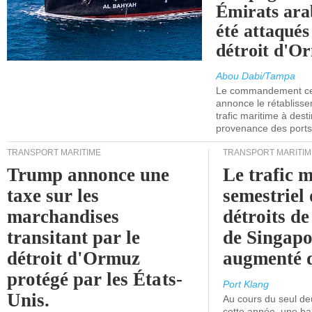
Émirats ara
été attaqués
détroit d'O
Abou Dabi/Tampa
Le commandement cen
annonce le rétabliss
trafic maritime à dest
provenance des ports 
TRANSPORT MARITIME
TRANSPORT MARITIM
Trump annonce une
Le trafic 
taxe sur les
semestriel 
marchandises
détroits d
transitant par le
de Singapo
détroit d'Ormuz
augmenté 
protégé par les États-
Port Klang
Unis.
Au cours du seul de
cette année, une ba