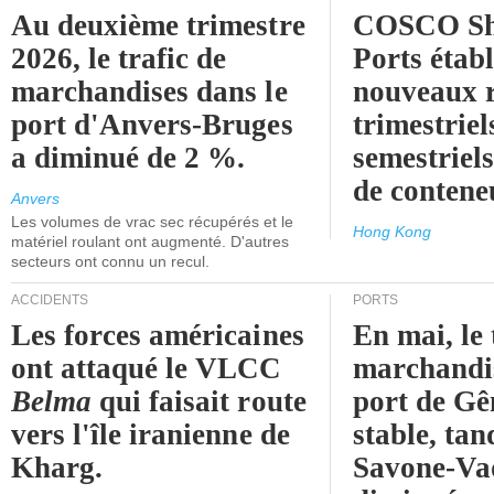
Au deuxième trimestre
COSCO Sh
2026, le trafic de
Ports établ
marchandises dans le
nouveaux 
port d'Anvers-Bruges
trimestriel
a diminué de 2 %.
semestriels
de contene
Anvers
Les volumes de vrac sec récupérés et le
Hong Kong
matériel roulant ont augmenté. D'autres
secteurs ont connu un recul.
ACCIDENTS
PORTS
Les forces américaines
En mai, le 
ont attaqué le VLCC
marchandis
Belma
qui faisait route
port de Gên
vers l'île iranienne de
stable, tan
Kharg.
Savone-Vad