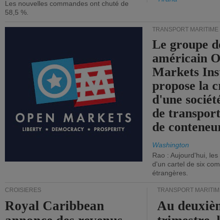
Les nouvelles commandes ont chuté de
58,5 %.
TRANSPORT MARITIME
Le groupe d
américain 
Markets Ins
propose la c
d'une sociét
de transpor
de conteneu
Washington
Rao : Aujourd'hui, le
d'un cartel de six co
étrangères.
CROISIÈRES
TRANSPORT MARITIM
Royal Caribbean
Au deuxiè