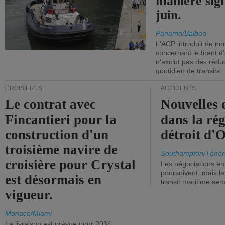
manière sign
juin.
Panama/Balboa
L'ACP introduit de nou
concernant le tirant d
n'exclut pas des réd
quotidien de transits.
CROISIÈRES
ACCIDENTS
Le contrat avec
Nouvelles 
Fincantieri pour la
dans la ré
construction d'un
détroit d'
troisième navire de
Southampton/Téhér
croisière pour Crystal
Les négociations en
poursuivent, mais l
est désormais en
transit maritime sem
vigueur.
Monaco/Miami
La livraison est prévue pour 2034.