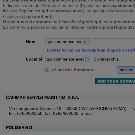
La Liste des Armateurs que Vous pouvez consulter en indiquant
Indiquez le nom de l'Armateur en entier (l'option est
est exactement
initiales (l'option est
qui commence avec
), ou quelques lettres con
(l'option est
qui contient
).
On peut aussi connaître
la Liste des Agents
qui les représenten
En outre Vous pouvez consulter la
liste par ordre alphabétique
des 
Nom
qui commence avec
Insérez le nom de la localité en Anglais ou Ital
Localité
qui commence avec
Valider
la liste des Armateurs
CAFIMAR SERVIZI MARITTIMI S.P.A.
Via Lungoporto Gramsci 19 - 00053 CIVITAVECCHIA (ROMA) - I
tel.: 0766/500858, fax: 0766/500625,
e-mail
POLISERVIZI