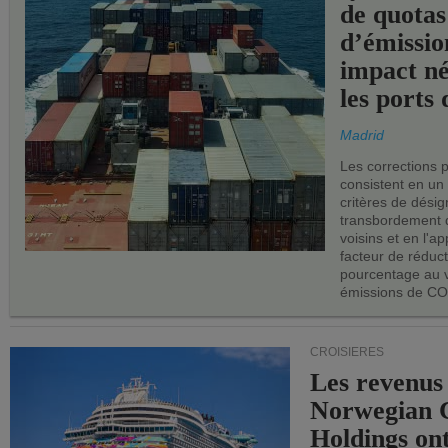
de quotas
d’émissio
impact né
les ports 
Madrid
Les corrections 
consistent en un
critères de désig
transbordement 
voisins et en l'ap
facteur de réduc
pourcentage au 
émissions de CO
CROISIÈRES
Les revenus
Norwegian C
Holdings on