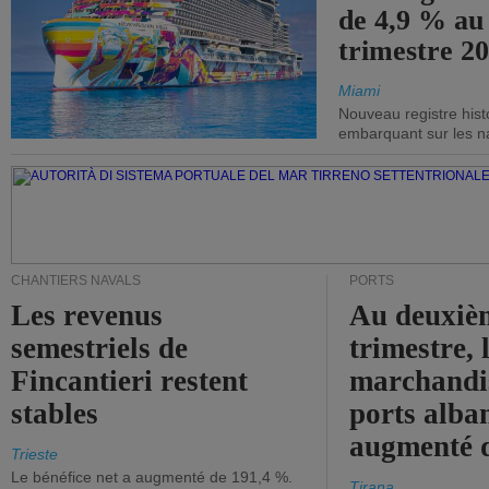
de 4,9 % au
trimestre 20
Miami
Nouveau registre his
embarquant sur les nav
CHANTIERS NAVALS
PORTS
Les revenus
Au deuxiè
semestriels de
trimestre, 
Fincantieri restent
marchandis
stables
ports alba
augmenté 
Trieste
Le bénéfice net a augmenté de 191,4 %.
Tirana