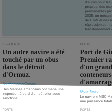
d'euros pour les
propres, des ex
permanentes pro
2035, un mécani
de l'OMI et des 
répression contre
transbordement «
ACCIDENTS
PORTS
Un autre navire a été
Port de Gi
touché par un obus
Premier r
dans le détroit
d'un grand
d'Ormuz.
conteneurs
d'amarrage
Southampton/Tampa
Des Marines américains ont mené une
Gioia Tauro
inspection à bord d'un pétrolier sous
Le navire « MSC Mir
sanctions.
une puissance total
PORTS
PORTS