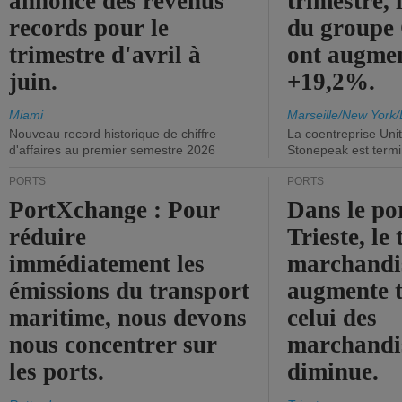
annonce des revenus
trimestre, 
records pour le
du group
trimestre d'avril à
ont augme
juin.
+19,2%.
Miami
Marseille/New York/
Nouveau record historique de chiffre
La coentreprise Uni
d'affaires au premier semestre 2026
Stonepeak est term
PORTS
PORTS
PortXchange : Pour
Dans le po
réduire
Trieste, le 
immédiatement les
marchandis
émissions du transport
augmente t
maritime, nous devons
celui des
nous concentrer sur
marchandis
les ports.
diminue.