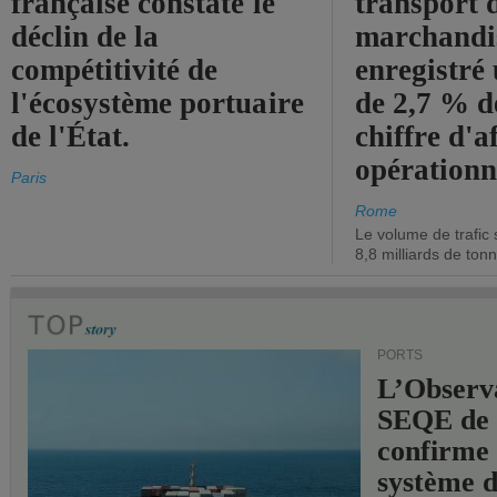
française constate le
transport 
déclin de la
marchandis
compétitivité de
enregistré
l'écosystème portuaire
de 2,7 % d
de l'État.
chiffre d'a
opérationn
Paris
Rome
Le volume de trafic 
8,8 milliards de ton
PORTS
L’Observ
SEQE de 
confirme 
système 