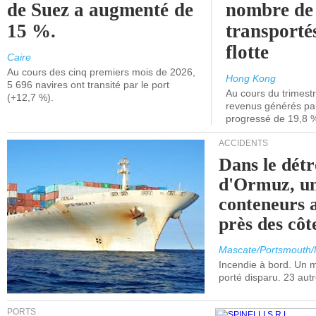
de Suez a augmenté de
nombre de
15 %.
transporté
flotte
Caire
Au cours des cinq premiers mois de 2026,
Hong Kong
5 696 navires ont transité par le port
Au cours du trimestre
(+12,7 %).
revenus générés par 
progressé de 19,8 
ACCIDENTS
Dans le détr
d'Ormuz, un
conteneurs a
près des cô
Mascate/Portsmouth
Incendie à bord. Un
porté disparu. 23 aut
PORTS