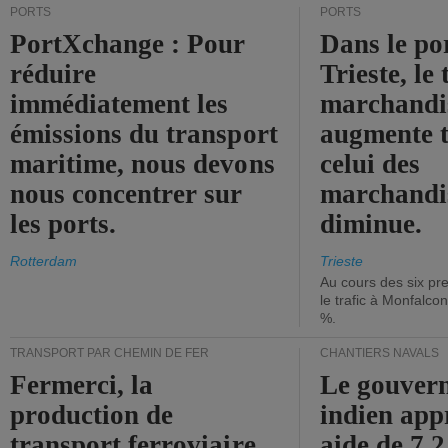
PORTS
PORTS
PortXchange : Pour
Dans le po
réduire
Trieste, le 
immédiatement les
marchandis
émissions du transport
augmente t
maritime, nous devons
celui des
nous concentrer sur
marchandis
les ports.
diminue.
Rotterdam
Trieste
Au cours des six pr
le trafic à Monfalco
%.
TRANSPORT PAR CHEMIN DE FER
CHANTIERS NAVALS
Fermerci, la
Le gouver
production de
indien app
transport ferroviaire
aide de 7,2