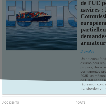
de l'UE p
navires :
Commiss
européen
partielle
demandes
armateur
Bruxelles
Un nouveau fonds
d'euros pour les
propres, des ex
permanentes pro
2035, un mécani
de l'OMI et des 
répression contre
transbordement «
ACCIDENTS
PORTS