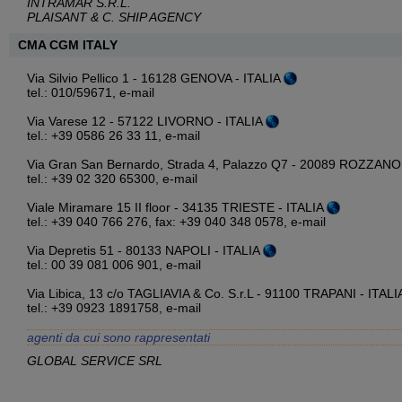
INTRAMAR S.R.L.
PLAISANT & C. SHIP AGENCY
CMA CGM ITALY
Via Silvio Pellico 1 - 16128 GENOVA - ITALIA
tel.: 010/59671,
e-mail
Via Varese 12 - 57122 LIVORNO - ITALIA
tel.: +39 0586 26 33 11,
e-mail
Via Gran San Bernardo, Strada 4, Palazzo Q7 - 20089 ROZZANO
tel.: +39 02 320 65300,
e-mail
Viale Miramare 15 II floor - 34135 TRIESTE - ITALIA
tel.: +39 040 766 276, fax: +39 040 348 0578,
e-mail
Via Depretis 51 - 80133 NAPOLI - ITALIA
tel.: 00 39 081 006 901,
e-mail
Via Libica, 13 c/o TAGLIAVIA & Co. S.r.L - 91100 TRAPANI - ITAL
tel.: +39 0923 1891758,
e-mail
agenti da cui sono rappresentati
GLOBAL SERVICE SRL