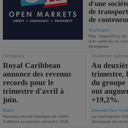
d'une sociét
de transpor
de conteneu
Washington
Rao : Aujourd'hui, le
d'un cartel de six co
étrangères.
CROISIÈRES
TRANSPORT MARITIM
Royal Caribbean
Au deuxiè
annonce des revenus
trimestre, 
records pour le
du group
trimestre d'avril à
ont augme
juin.
+19,2%.
Miami
Marseille/New York/
Nouveau record historique de chiffre
La coentreprise Uni
d'affaires au premier semestre 2026
Stonepeak est term