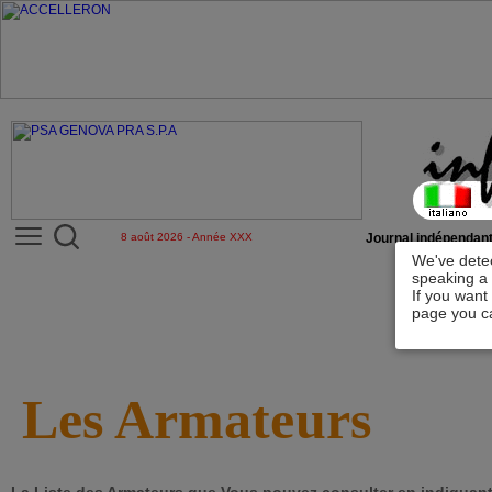
8 août 2026 - Année XXX
Journal indépendant
We've detec
speaking a 
If you want
page you ca
Les Armateurs