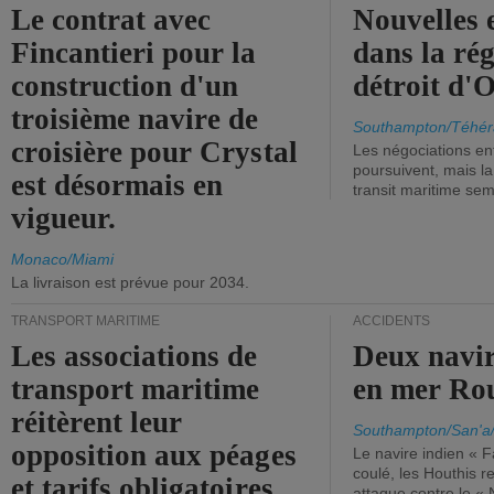
Le contrat avec
Nouvelles 
Fincantieri pour la
dans la ré
construction d'un
détroit d'
troisième navire de
Southampton/Téhér
croisière pour Crystal
Les négociations en
poursuivent, mais l
est désormais en
transit maritime sem
vigueur.
Monaco/Miami
La livraison est prévue pour 2034.
TRANSPORT MARITIME
ACCIDENTS
Les associations de
Deux navir
transport maritime
en mer Ro
réitèrent leur
Southampton/San'a
opposition aux péages
Le navire indien « F
coulé, les Houthis 
et tarifs obligatoires
attaque contre le «