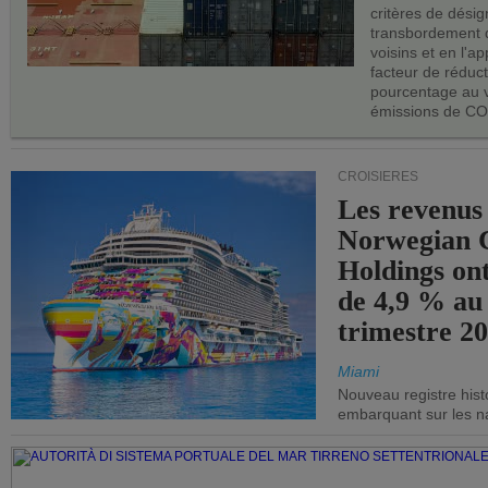
critères de désig
transbordement 
voisins et en l'ap
facteur de réduc
pourcentage au 
émissions de CO
CROISIÈRES
Les revenus
Norwegian C
Holdings on
de 4,9 % au
trimestre 20
Miami
Nouveau registre his
embarquant sur les nav