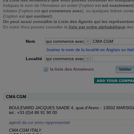
La Liste des Armateurs que Vous pouvez consulter en indiquant
Indiquez le nom de l'Armateur en entier (l'option est
est exactement
initiales (l'option est
qui commence avec
), ou quelques lettres con
(l'option est
qui contient
).
On peut aussi connaître
la Liste des Agents
qui les représenten
En outre Vous pouvez consulter la
liste par ordre alphabétique
des 
Nom
qui commence avec
Insérez le nom de la localité en Anglais ou Ital
Localité
qui commence avec
Valider
la liste des Armateurs
CMA CGM
BOULEVARD JACQUES SAADE 4, quai d'Arenc - 13002 MARSIG
tel.: +33 (0)4 88 91 90 00
agenti da cui sono rappresentati
CMA CGM ITALY