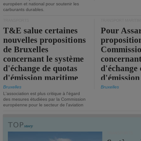
européen et national pour soutenir les
carburants durables.
TRANSPORTS
TRANSPORT MARITIM
T&E salue certaines
Pour Assar
nouvelles propositions
propositio
de Bruxelles
Commissi
concernant le système
concernant
d'échange de quotas
d'échange 
d'émission maritime
d'émission
de l'UE.
timide, alo
Bruxelles
Bruxelles
L'association est plus critique à l'égard
mesures pl
des mesures étudiées par la Commission
courageuse
européenne pour le secteur de l'aviation
attendues.
TRANSPORTS