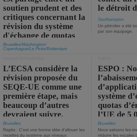
soutien prudent et des
le détroit
critiques concernant la
Southampton
révision du système
Un pétrolier a été 
par son équipage.
d'échange de quotas
d'émission de l'UE.
Bruxelles/Washington/
Copenhague/Le Pirée/Rotterdam
TRANSPORT MARITIME
PORTS
L’ECSA considère la
ESPO : No
révision proposée du
l’abaissem
SEQE-UE comme une
d’applicat
première étape, mais
système d’
beaucoup d’autres
quotas d’é
devraient suivre.
l’UE de 5 
tonneaux d
Bruxelles
Bruxelles
Raptis : C’est une bonne idée d’allouer les
Nous saluons les me
brute.
recettes du système aux niveaux
réduire les escales 