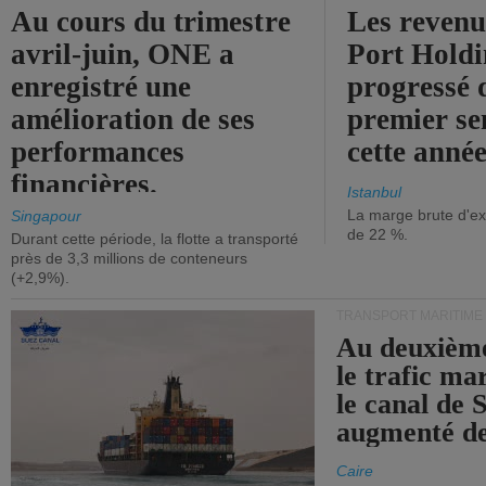
Au cours du trimestre
Les revenu
avril-juin, ONE a
Port Holdi
enregistré une
progressé 
amélioration de ses
premier se
performances
cette année
financières.
Istanbul
La marge brute d'ex
Singapour
de 22 %.
Durant cette période, la flotte a transporté
près de 3,3 millions de conteneurs
(+2,9%).
TRANSPORT MARITIME
Au deuxième
le trafic ma
le canal de 
augmenté de
Caire