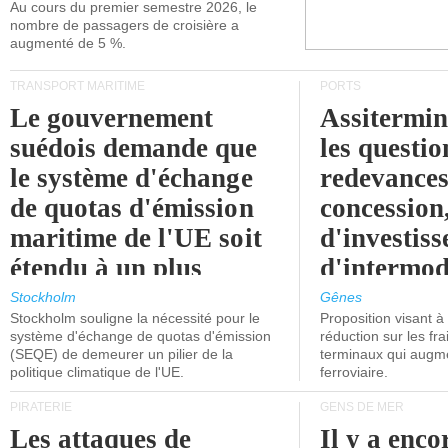
Au cours du premier semestre 2026, le
nombre de passagers de croisière a
augmenté de 5 %.
TRANSPORT MARITIME
PORTS
Le gouvernement
Assitermin
suédois demande que
les questio
le système d'échange
redevances
de quotas d'émission
concession
maritime de l'UE soit
d'investiss
étendu à un plus
d'intermod
grand nombre de
l'attention
Stockholm
Gênes
Stockholm souligne la nécessité pour le
Proposition visant 
navires.
politiciens.
système d'échange de quotas d'émission
réduction sur les fr
(SEQE) de demeurer un pilier de la
terminaux qui augmen
politique climatique de l'UE.
ferroviaire.
PIRATERIE
GENS DE MER
Les attaques de
Il y a enco