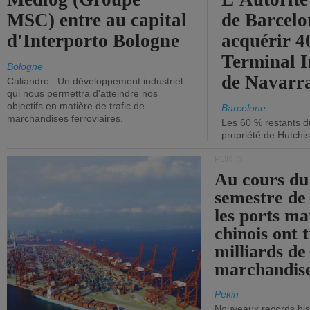
MSC) entre au capital
de Barcelo
d'Interporto Bologne
acquérir 
Terminal 
Bologne
de Navarr
Caliandro : Un développement industriel
qui nous permettra d'atteindre nos
objectifs en matière de trafic de
Barcelone
marchandises ferroviaires.
Les 60 % restants du
propriété de Hutchis
PORTS
Au cours du
semestre de 
les ports ma
chinois ont t
milliards de
marchandise
Pékin
Nouveaux records hist