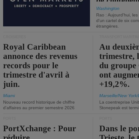
de conteneu
Washington
Rao : Aujourd'hui, le
d'un cartel de six co
étrangères.
CROISIÈRES
TRANSPORT MARITIM
Royal Caribbean
Au deuxiè
annonce des revenus
trimestre, 
records pour le
du group
trimestre d'avril à
ont augme
juin.
+19,2%.
Miami
Marseille/New York/
Nouveau record historique de chiffre
La coentreprise Uni
d'affaires au premier semestre 2026
Stonepeak est term
PORTS
PORTS
PortXchange : Pour
Dans le po
réduire
Trieste, le 