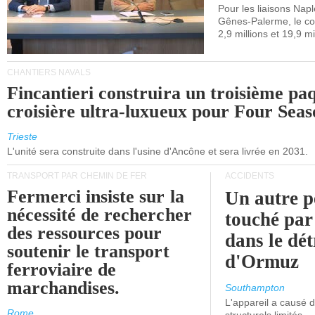
maritimes av
Pour les liaisons Nap
Gênes-Palerme, le coû
occidentale.
2,9 millions et 19,9 mi
CHANTIERS NAVALS
Fincantieri construira un troisième pa
croisière ultra-luxueux pour Four Seas
Trieste
L'unité sera construite dans l'usine d'Ancône et sera livrée en 2031.
TRANSPORT PAR CHEMIN DE FER
ACCIDENTS
Fermerci insiste sur la
Un autre p
nécessité de rechercher
touché par
des ressources pour
dans le dét
soutenir le transport
d'Ormuz
ferroviaire de
marchandises.
Southampton
L'appareil a causé
Rome