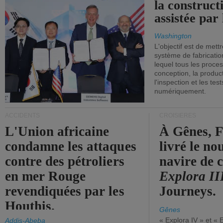
la construct
assistée par 
Washington
L'objectif est de mett
système de fabricati
lequel tous les proces
conception, la producti
l'inspection et les tes
numériquement.
ACCIDENTS
CROISIÈRES
L'Union africaine
À Gênes, F
condamne les attaques
livré le n
contre des pétroliers
navire de c
en mer Rouge
Explora II
revendiquées par les
Journeys.
Houthis.
Gênes
« Explora IV » et « 
Addis-Abeba