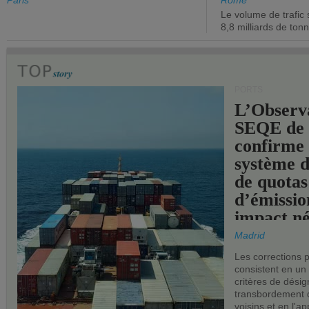
de l'État.
chiffre d'a
Paris
Rome
Le volume de trafic 
opérationn
8,8 milliards de ton
PORTS
L’Observ
SEQE de 
confirme 
système 
de quotas
d’émissio
impact né
les ports 
Madrid
Les corrections 
consistent en un
critères de désig
transbordement 
voisins et en l'ap