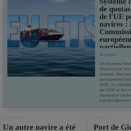
Système 
de quotas
de l'UE p
navires :
Commiss
européen
partielle
demandes
Bruxelles
armateur
Un nouveau fonds
d'euros pour les
propres, des ex
permanentes pro
2035, un mécani
de l'OMI et des 
répression contre
transbordement «
ACCIDENTS
PORTS
Un autre navire a été
Port de Gi