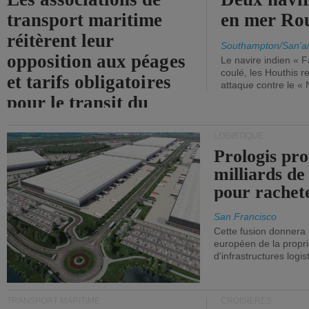
transport maritime
en mer Ro
réitèrent leur
Southampton/San'a
opposition aux péages
Le navire indien « F
coulé, les Houthis 
et tarifs obligatoires
attaque contre le «
pour le transit du
détroit d'Ormuz.
LOGISTIQUE
Prologis pro
milliards de
pour rachet
San Francisco
Cette fusion donnera
européen de la propri
d'infrastructures logis
TRANSPORT MARITIME
CROISIÈRES