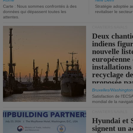
aux niveaux de 2015.
Rome
New Delhi
Carte : Nous sommes confrontés à des
Stratégie adoptée a
données qui dépassent toutes les
revitaliser le secteur
attentes.
CHANTIERS NAVALS
Deux chanti
indiens figu
nouvelle list
européenne 
installations
recyclage de
proposée pa
Commission
Bruxelles/Washington
Satisfaction de l'ECS
mondial de la navigat
CHANTIERS NAVALS
Hyundai et 
signent un 