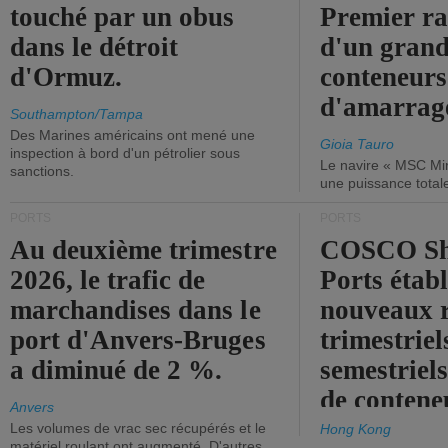
touché par un obus
Premier r
dans le détroit
d'un grand
d'Ormuz.
conteneurs
d'amarrage
Southampton/Tampa
Des Marines américains ont mené une
Gioia Tauro
inspection à bord d'un pétrolier sous
Le navire « MSC Mir
sanctions.
une puissance total
PORTS
PORTS
Au deuxième trimestre
COSCO Sh
2026, le trafic de
Ports établ
marchandises dans le
nouveaux 
port d'Anvers-Bruges
trimestriel
a diminué de 2 %.
semestriels
de contene
Anvers
Les volumes de vrac sec récupérés et le
Hong Kong
matériel roulant ont augmenté. D'autres