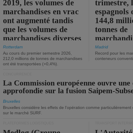
2019, les volumes de
trimestre, 
marchandises en vrac
espagnols o
ont augmenté tandis
144,8 mill
que les volumes de
tonnes de
marchandises diverses
marchandi
ont diminué.
(+2,9%).
Rotterdam
Madrid
Au cours du premier semestre 2026,
Record pour les ma
212,0 millions de tonnes de marchandises
conteneurs convent
ont été transportées (+0,4%).
CONCURRENCE
La Commission européenne ouvre une 
approfondie sur la fusion Saipem-Subs
Bruxelles
Bruxelles considère les effets de l'opération comme particulièrement
sur le marché SURF.
PLATEFORMES LOGISTIQUES
TRANSPORT INTERM
Medlog (Groupe
L'Autorité