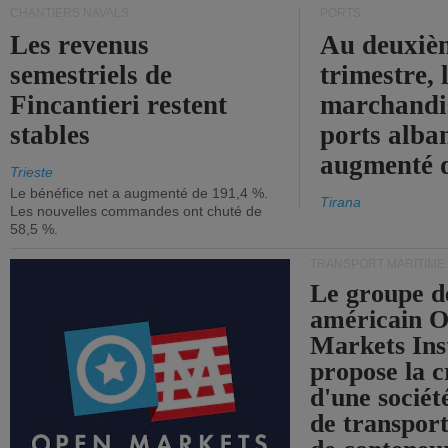
CHANTIERS NAVALS
PORTS
Les revenus
Au deuxiè
semestriels de
trimestre, 
Fincantieri restent
marchandis
stables
ports alba
augmenté 
Trieste
Le bénéfice net a augmenté de 191,4 %.
Tirana
Les nouvelles commandes ont chuté de
58,5 %.
TRANSPORT MARITIME
Le groupe d
américain 
Markets Ins
propose la c
d'une sociét
de transpor