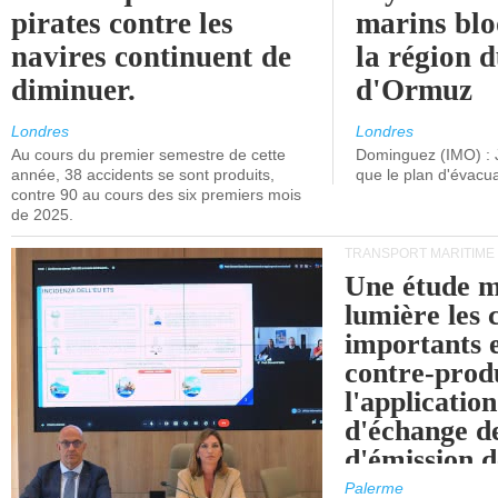
pirates contre les
marins blo
navires continuent de
la région d
diminuer.
d'Ormuz
Londres
Londres
Au cours du premier semestre de cette
Dominguez (IMO) : 
année, 38 accidents se sont produits,
que le plan d'évacua
contre 90 au cours des six premiers mois
de 2025.
TRANSPORT MARITIME
Une étude m
lumière les 
importants e
contre-produ
l'applicatio
d'échange d
d'émission d
(SEQE-UE) a
Palerme