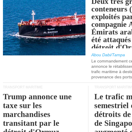
Deux très g
conteneurs
exploités pa
compagnie
Émirats ara
été attaqués
détroit d'O
Abou Dabi/Tampa
Le commandement cen
annonce le rétabliss
trafic maritime à dest
provenance des ports 
TRANSPORT MARITIME
TRANSPORT MARITIM
Trump annonce une
Le trafic 
taxe sur les
semestriel 
marchandises
détroits d
transitant par le
de Singapo