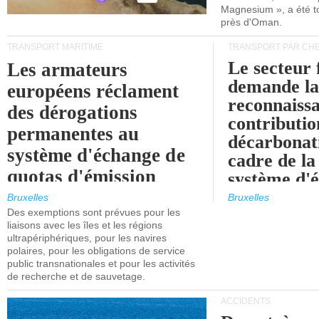
Magnesium », a été t
près d'Oman.
TRANSPORT MARITIME
TRANSPORT PAR CHE
Le secteur 
Les armateurs
demande l
européens réclament
reconnaissa
des dérogations
contributio
permanentes au
décarbonat
système d'échange de
cadre de la
quotas d'émission
système d'
maritimes de l'UE
quotas d'ém
Bruxelles
Bruxelles
l'UE (SEQ
Des exemptions sont prévues pour les
après 2030.
liaisons avec les îles et les régions
ultrapériphériques, pour les navires
polaires, pour les obligations de service
public transnationales et pour les activités
de recherche et de sauvetage.
ACCIDENTS