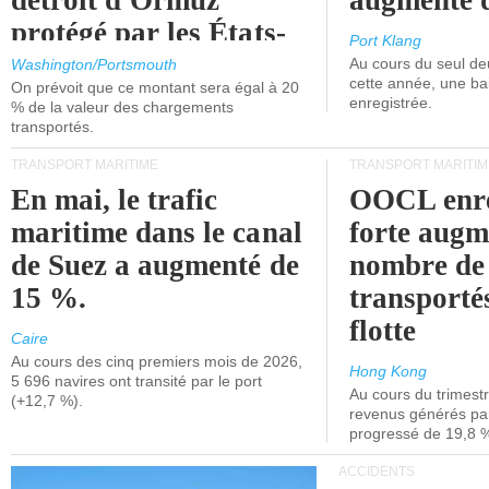
détroit d'Ormuz
augmenté 
protégé par les États-
Port Klang
Unis.
Au cours du seul de
Washington/Portsmouth
cette année, une ba
On prévoit que ce montant sera égal à 20
enregistrée.
% de la valeur des chargements
transportés.
TRANSPORT MARITIME
TRANSPORT MARITIM
En mai, le trafic
OOCL enre
maritime dans le canal
forte augm
de Suez a augmenté de
nombre de
15 %.
transporté
flotte
Caire
Au cours des cinq premiers mois de 2026,
Hong Kong
5 696 navires ont transité par le port
Au cours du trimestre
(+12,7 %).
revenus générés par 
progressé de 19,8 
ACCIDENTS