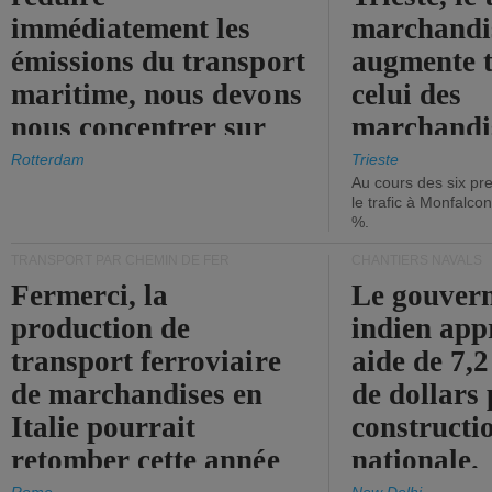
immédiatement les
marchandis
émissions du transport
augmente t
maritime, nous devons
celui des
nous concentrer sur
marchandis
les ports.
diminue.
Rotterdam
Trieste
Au cours des six pr
le trafic à Monfalco
%.
TRANSPORT PAR CHEMIN DE FER
CHANTIERS NAVALS
Fermerci, la
Le gouver
production de
indien app
transport ferroviaire
aide de 7,2
de marchandises en
de dollars 
Italie pourrait
constructi
retomber cette année
nationale.