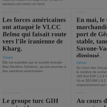
secteurs ont connu un recul.
ACCIDENTS
PORTS
Les forces américaines
En mai, le 
ont attaqué le VLCC
marchandis
Belma
qui faisait route
port de Gên
vers l'île iranienne de
stable, tan
Kharg.
Savone-Vad
diminué.
Tampa
Elle est exploitée par la société émiratie
Gênes
Max Maritime Solutions, qui est soumise à
Au cours des cinq p
des sanctions américaines.
le nombre de conten
199 914 EVP (-2,8 %
%) et 200 686 (-9,2 
respectivement par 
CROISIÈRES
PORTS
Le groupe turc GIH
Au cours 