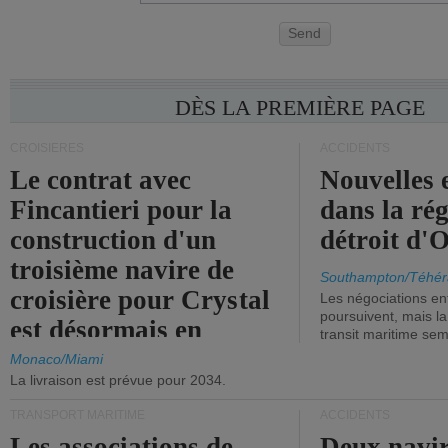
Send
DÈS LA PREMIÈRE PAGE
CROISIÈRES
ACCIDENTS
Le contrat avec
Nouvelles 
Fincantieri pour la
dans la ré
construction d'un
détroit d'
troisième navire de
Southampton/Téhér
croisière pour Crystal
Les négociations en
poursuivent, mais l
est désormais en
transit maritime sem
vigueur.
Monaco/Miami
La livraison est prévue pour 2034.
TRANSPORT MARITIME
ACCIDENTS
Les associations de
Deux navir