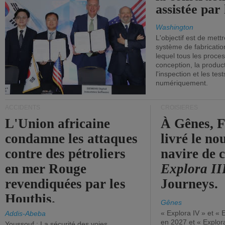
assistée par 
Washington
L'objectif est de mett
système de fabricati
lequel tous les proces
conception, la producti
l'inspection et les tes
numériquement.
ACCIDENTS
CROISIÈRES
L'Union africaine
À Gênes, F
condamne les attaques
livré le n
contre des pétroliers
navire de c
en mer Rouge
Explora II
revendiquées par les
Journeys.
Houthis.
Gênes
« Explora IV » et « 
Addis-Abeba
en 2027 et « Explor
Youssouf : La sécurité des voies