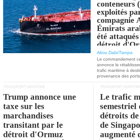
conteneurs
exploités pa
compagnie
Émirats ara
été attaqués
détroit d'O
Abou Dabi/Tampa
Le commandement cen
annonce le rétabliss
trafic maritime à dest
provenance des ports 
TRANSPORT MARITIME
TRANSPORT MARITIM
Trump annonce une
Le trafic 
taxe sur les
semestriel 
marchandises
détroits d
transitant par le
de Singapo
détroit d'Ormuz
augmenté 