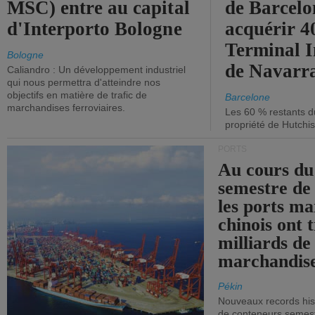
MSC) entre au capital
de Barcelo
d'Interporto Bologne
acquérir 
Terminal 
Bologne
de Navarr
Caliandro : Un développement industriel
qui nous permettra d'atteindre nos
objectifs en matière de trafic de
Barcelone
marchandises ferroviaires.
Les 60 % restants du
propriété de Hutchis
PORTS
Au cours du
semestre de 
les ports ma
chinois ont t
milliards de
marchandise
Pékin
Nouveaux records hist
de conteneurs semestri