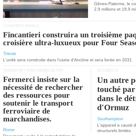
Gênes-Palerme, le coû
occidentale.
2,9 millions et 19,9 mi
CHANTIERS NAVALS
Fincantieri construira un troisième pa
croisière ultra-luxueux pour Four Seas
Trieste
L'unité sera construite dans l'usine d'Ancône et sera livrée en 2031.
TRANSPORT PAR CHEMIN DE FER
ACCIDENTS
Fermerci insiste sur la
Un autre p
nécessité de rechercher
touché par
des ressources pour
dans le dét
soutenir le transport
d'Ormuz
ferroviaire de
marchandises.
Southampton
L'appareil a causé
Rome
structurels limités.