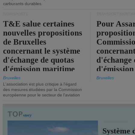
carburants durables.
TRANSPORTS
TRANSPORT MARITIM
T&E salue certaines
Pour Assar
nouvelles propositions
propositio
de Bruxelles
Commissi
concernant le système
concernant
d'échange de quotas
d'échange 
d'émission maritime
d'émission
de l'UE.
timide, alo
Bruxelles
Bruxelles
L'association est plus critique à l'égard
mesures pl
des mesures étudiées par la Commission
courageuse
européenne pour le secteur de l'aviation
attendues.
TRANSPORTS
Système 