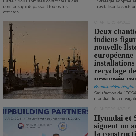
Carte : Nous sommes confrontés à des
Stratégie adoptée a
données qui dépassent toutes les
revitaliser le secteur
attentes.
CHANTIERS NAVALS
Deux chanti
indiens figu
nouvelle list
européenne 
installations
recyclage de
proposée pa
Commission
Bruxelles/Washington
Satisfaction de l'ECS
mondial de la navigat
CHANTIERS NAVALS
Hyundai et 
signent un 
la construct