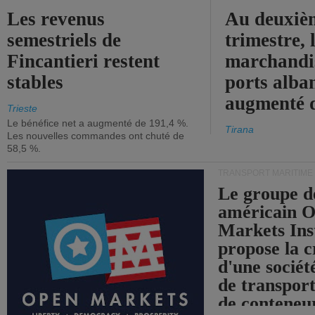
Les revenus
Au deuxiè
semestriels de
trimestre, 
Fincantieri restent
marchandis
stables
ports alba
augmenté 
Trieste
Le bénéfice net a augmenté de 191,4 %.
Tirana
Les nouvelles commandes ont chuté de
58,5 %.
TRANSPORT MARITIME
Le groupe d
américain 
Markets Ins
propose la c
d'une sociét
de transpor
de conteneu