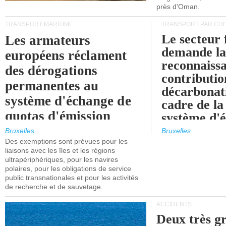
près d'Oman.
TRANSPORT MARITIME
TRANSPORT PAR CHE
Le secteur 
Les armateurs
demande l
européens réclament
reconnaissa
des dérogations
contributio
permanentes au
décarbonat
système d'échange de
cadre de la
quotas d'émission
système d'
maritimes de l'UE
quotas d'ém
Bruxelles
Bruxelles
l'UE (SEQ
Des exemptions sont prévues pour les
après 2030.
liaisons avec les îles et les régions
ultrapériphériques, pour les navires
polaires, pour les obligations de service
public transnationales et pour les activités
de recherche et de sauvetage.
ACCIDENTS
Deux très g