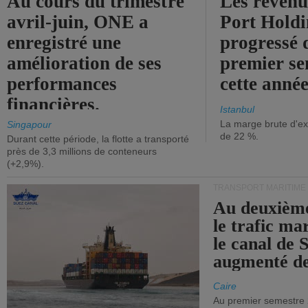
Au cours du trimestre
Les revenu
avril-juin, ONE a
Port Holdi
enregistré une
progressé 
amélioration de ses
premier se
performances
cette année
financières.
Istanbul
La marge brute d'ex
Singapour
de 22 %.
Durant cette période, la flotte a transporté
près de 3,3 millions de conteneurs
(+2,9%).
TRANSPORT MARITIME
Au deuxième
le trafic ma
le canal de 
augmenté de
Caire
Au premier semestre 