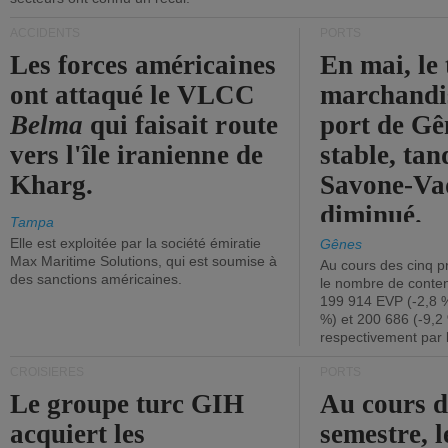
ACCIDENTS
PORTS
Les forces américaines
En mai, le 
ont attaqué le VLCC
marchandis
Belma
qui faisait route
port de Gên
vers l'île iranienne de
stable, tan
Kharg.
Savone-Vad
diminué.
Tampa
Elle est exploitée par la société émiratie
Gênes
Max Maritime Solutions, qui est soumise à
Au cours des cinq p
des sanctions américaines.
le nombre de conten
199 914 EVP (-2,8 %
%) et 200 686 (-9,2 
respectivement par 
CROISIÈRES
PORTS
Le groupe turc GIH
Au cours 
acquiert les
semestre, l