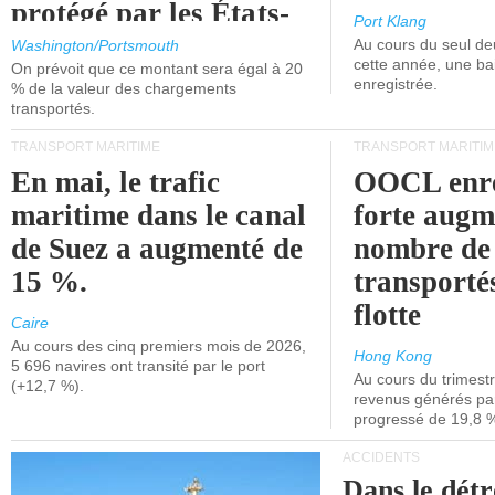
protégé par les États-
Port Klang
Unis.
Au cours du seul de
Washington/Portsmouth
cette année, une ba
On prévoit que ce montant sera égal à 20
enregistrée.
% de la valeur des chargements
transportés.
TRANSPORT MARITIME
TRANSPORT MARITIM
En mai, le trafic
OOCL enre
maritime dans le canal
forte augm
de Suez a augmenté de
nombre de
15 %.
transporté
flotte
Caire
Au cours des cinq premiers mois de 2026,
Hong Kong
5 696 navires ont transité par le port
Au cours du trimestre
(+12,7 %).
revenus générés par 
progressé de 19,8 
ACCIDENTS
Dans le détr