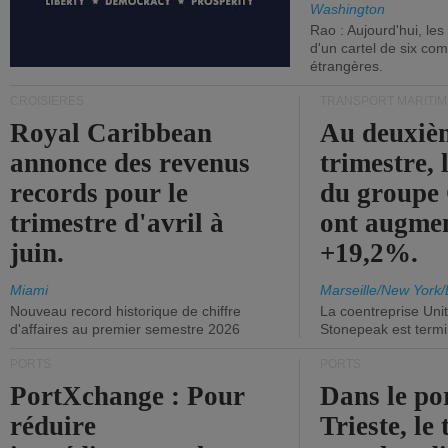
Washington
Rao : Aujourd'hui, le
d'un cartel de six co
étrangères.
CROISIÈRES
TRANSPORT MARITIM
Royal Caribbean
Au deuxiè
annonce des revenus
trimestre, 
records pour le
du group
trimestre d'avril à
ont augme
juin.
+19,2%.
Miami
Marseille/New York/
Nouveau record historique de chiffre
La coentreprise Uni
d'affaires au premier semestre 2026
Stonepeak est term
PORTS
PORTS
PortXchange : Pour
Dans le po
réduire
Trieste, le 