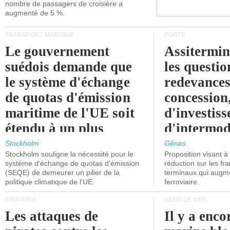
nombre de passagers de croisière a
augmenté de 5 %.
TRANSPORT MARITIME
PORTS
Le gouvernement
Assitermin
suédois demande que
les questio
le système d'échange
redevances
de quotas d'émission
concession
maritime de l'UE soit
d'investiss
étendu à un plus
d'intermod
grand nombre de
l'attention
Stockholm
Gênes
Stockholm souligne la nécessité pour le
Proposition visant 
navires.
politiciens.
système d'échange de quotas d'émission
réduction sur les fr
(SEQE) de demeurer un pilier de la
terminaux qui augmen
politique climatique de l'UE.
ferroviaire.
PIRATERIE
GENS DE MER
Les attaques de
Il y a enco