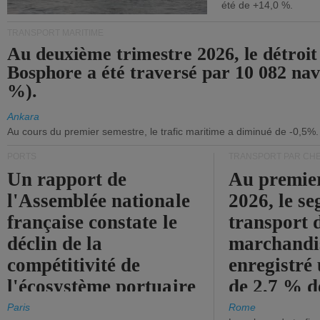
été de +14,0 %.
TRANSPORT MARITIME
Au deuxième trimestre 2026, le détroit
Bosphore a été traversé par 10 082 nav
%).
Ankara
Au cours du premier semestre, le trafic maritime a diminué de -0,5%.
PORTS
TRANSPORT PAR CHE
Un rapport de
Au premie
l'Assemblée nationale
2026, le s
française constate le
transport 
déclin de la
marchandis
compétitivité de
enregistré
l'écosystème portuaire
de 2,7 % d
de l'État.
chiffre d'a
Paris
Rome