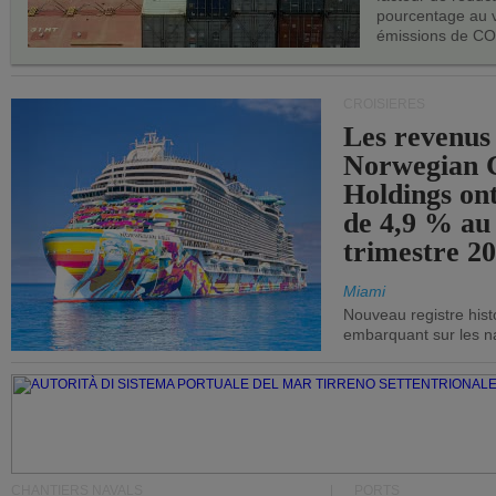
pourcentage au 
émissions de CO
CROISIÈRES
Les revenus
Norwegian C
Holdings on
de 4,9 % au
trimestre 20
Miami
Nouveau registre his
embarquant sur les nav
CHANTIERS NAVALS
PORTS