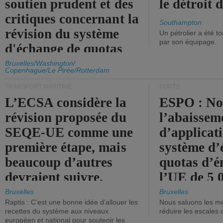
soutien prudent et des
le détroit
critiques concernant la
Southampton
révision du système
Un pétrolier a été 
par son équipage.
d'échange de quotas
d'émission de l'UE.
Bruxelles/Washington/
Copenhague/Le Pirée/Rotterdam
TRANSPORT MARITIME
PORTS
L’ECSA considère la
ESPO : No
révision proposée du
l’abaissem
SEQE-UE comme une
d’applicat
première étape, mais
système d’
beaucoup d’autres
quotas d’é
devraient suivre.
l’UE de 5 
tonneaux d
Bruxelles
Bruxelles
Raptis : C’est une bonne idée d’allouer les
Nous saluons les me
brute.
recettes du système aux niveaux
réduire les escales 
européen et national pour soutenir les