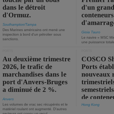
dans le détroit
d'un grand
d'Ormuz.
conteneurs
d'amarrage
Southampton/Tampa
Des Marines américains ont mené une
Gioia Tauro
inspection à bord d'un pétrolier sous
Le navire « MSC Mir
sanctions.
une puissance total
PORTS
PORTS
Au deuxième trimestre
COSCO Sh
2026, le trafic de
Ports établ
marchandises dans le
nouveaux 
port d'Anvers-Bruges
trimestriel
a diminué de 2 %.
semestriels
de contene
Anvers
Les volumes de vrac sec récupérés et le
Hong Kong
matériel roulant ont augmenté. D'autres
secteurs ont connu un recul.