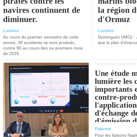
pirates contre les
marins blo
navires continuent de
la région d
diminuer.
d'Ormuz
Londres
Londres
Au cours du premier semestre de cette
Dominguez (IMO) : 
année, 38 accidents se sont produits,
que le plan d'évacua
contre 90 au cours des six premiers mois
de 2025.
TRANSPORT MARITIME
Une étude m
lumière les 
importants e
contre-produ
l'applicatio
d'échange d
d'émission d
(SEQE-UE) a
Palerme
maritimes av
Pour les liaisons Nap