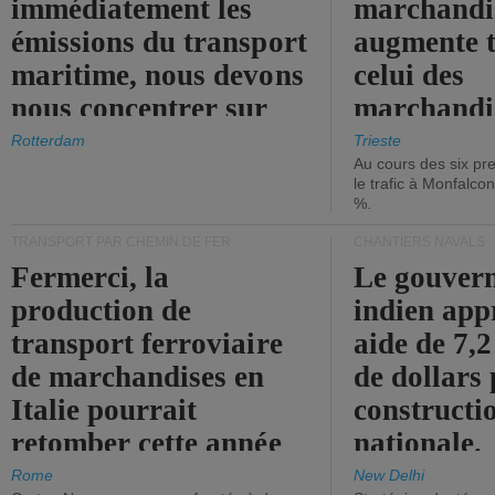
immédiatement les
marchandis
émissions du transport
augmente t
maritime, nous devons
celui des
nous concentrer sur
marchandis
les ports.
diminue.
Rotterdam
Trieste
Au cours des six pr
le trafic à Monfalco
%.
TRANSPORT PAR CHEMIN DE FER
CHANTIERS NAVALS
Fermerci, la
Le gouver
production de
indien app
transport ferroviaire
aide de 7,2
de marchandises en
de dollars 
Italie pourrait
constructi
retomber cette année
nationale.
aux niveaux de 2015.
Rome
New Delhi