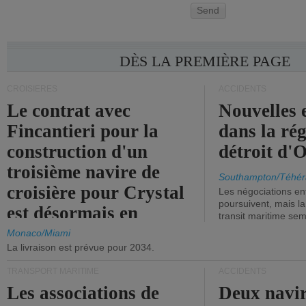
Send
DÈS LA PREMIÈRE PAGE
CROISIÈRES
ACCIDENTS
Le contrat avec
Nouvelles 
Fincantieri pour la
dans la ré
construction d'un
détroit d'
troisième navire de
Southampton/Téhér
croisière pour Crystal
Les négociations en
poursuivent, mais l
est désormais en
transit maritime sem
vigueur.
Monaco/Miami
La livraison est prévue pour 2034.
TRANSPORT MARITIME
ACCIDENTS
Les associations de
Deux navir