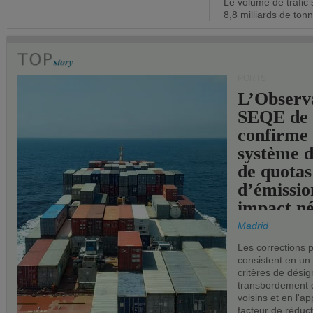
Le volume de trafic 
opérationn
8,8 milliards de ton
PORTS
L’Observ
SEQE de 
confirme 
système 
de quotas
d’émissio
impact né
les ports 
Madrid
Les corrections 
consistent en un
critères de désig
transbordement 
voisins et en l'ap
facteur de réduc