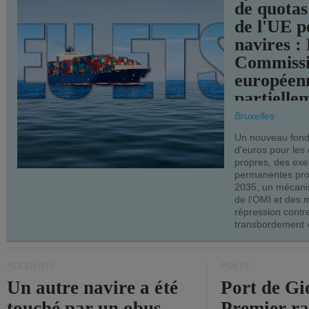
de quotas
de l'UE p
navires :
Commiss
européen
partielle
demandes
Bruxelles
armateur
Un nouveau fonds
d'euros pour les
propres, des ex
permanentes pro
2035, un mécani
de l'OMI et des 
répression contre
transbordement «
ACCIDENTS
PORTS
Un autre navire a été
Port de Gi
touché par un obus
Premier r