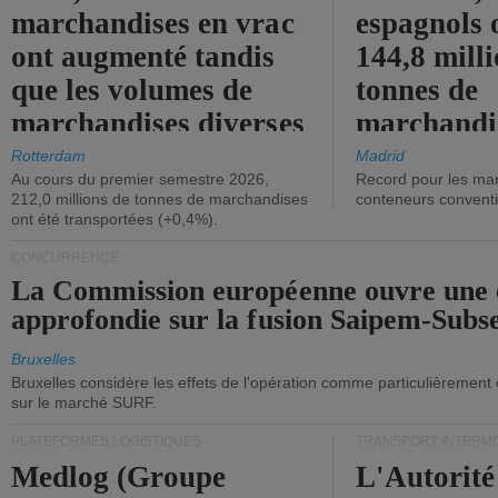
marchandises en vrac
espagnols o
ont augmenté tandis
144,8 mill
que les volumes de
tonnes de
marchandises diverses
marchandi
ont diminué.
(+2,9%).
Rotterdam
Madrid
Au cours du premier semestre 2026,
Record pour les ma
212,0 millions de tonnes de marchandises
conteneurs convent
ont été transportées (+0,4%).
CONCURRENCE
La Commission européenne ouvre une 
approfondie sur la fusion Saipem-Subs
Bruxelles
Bruxelles considère les effets de l'opération comme particulièrement
sur le marché SURF.
PLATEFORMES LOGISTIQUES
TRANSPORT INTERM
Medlog (Groupe
L'Autorité