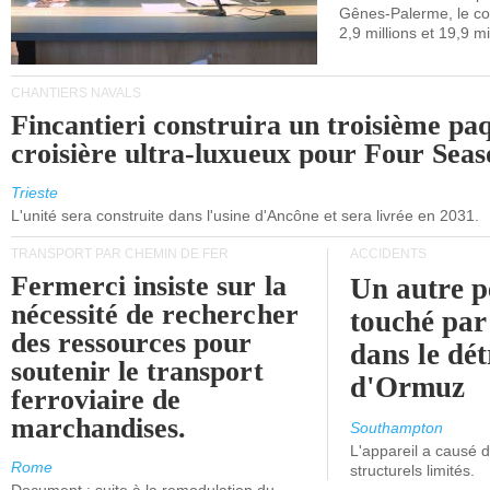
Gênes-Palerme, le coû
occidentale.
2,9 millions et 19,9 mi
CHANTIERS NAVALS
Fincantieri construira un troisième pa
croisière ultra-luxueux pour Four Seas
Trieste
L'unité sera construite dans l'usine d'Ancône et sera livrée en 2031.
TRANSPORT PAR CHEMIN DE FER
ACCIDENTS
Fermerci insiste sur la
Un autre p
nécessité de rechercher
touché par
des ressources pour
dans le dét
soutenir le transport
d'Ormuz
ferroviaire de
marchandises.
Southampton
L'appareil a causé
Rome
structurels limités.