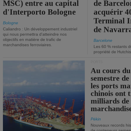
MSC) entre au capital
de Barcelo
d'Interporto Bologne
acquérir 
Terminal 
Bologne
de Navarr
Caliandro : Un développement industriel
qui nous permettra d'atteindre nos
objectifs en matière de trafic de
Barcelone
marchandises ferroviaires.
Les 60 % restants du
propriété de Hutchis
PORTS
Au cours du
semestre de 
les ports ma
chinois ont t
milliards de
marchandise
Pékin
Nouveaux records hist
de conteneurs semestri