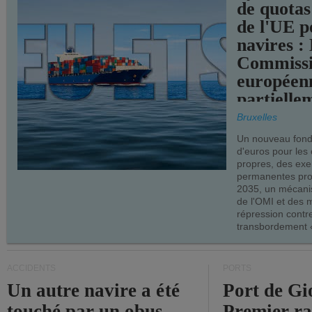
de quotas
de l'UE p
navires :
Commiss
européen
partielle
demandes
Bruxelles
armateur
Un nouveau fonds
d'euros pour les
propres, des ex
permanentes pro
2035, un mécani
de l'OMI et des 
répression contre
transbordement «
ACCIDENTS
PORTS
Un autre navire a été
Port de Gi
touché par un obus
Premier r