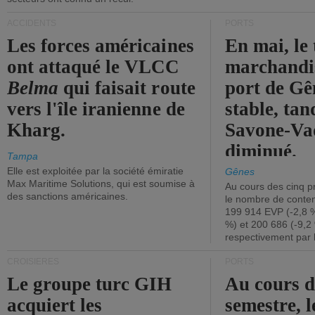
ACCIDENTS
PORTS
Les forces américaines
En mai, le 
ont attaqué le VLCC
marchandis
Belma
qui faisait route
port de Gên
vers l'île iranienne de
stable, tan
Kharg.
Savone-Vad
diminué.
Tampa
Elle est exploitée par la société émiratie
Gênes
Max Maritime Solutions, qui est soumise à
Au cours des cinq p
des sanctions américaines.
le nombre de conten
199 914 EVP (-2,8 %
%) et 200 686 (-9,2 
respectivement par 
CROISIÈRES
PORTS
Le groupe turc GIH
Au cours 
acquiert les
semestre, l