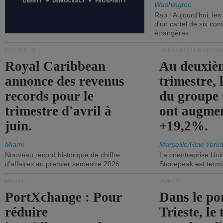
Washington
Rao : Aujourd'hui, le
d'un cartel de six co
étrangères.
CROISIÈRES
TRANSPORT MARITIM
Royal Caribbean
Au deuxiè
annonce des revenus
trimestre, 
records pour le
du group
trimestre d'avril à
ont augme
juin.
+19,2%.
Miami
Marseille/New York/
Nouveau record historique de chiffre
La coentreprise Uni
d'affaires au premier semestre 2026
Stonepeak est term
PORTS
PORTS
PortXchange : Pour
Dans le po
réduire
Trieste, le 