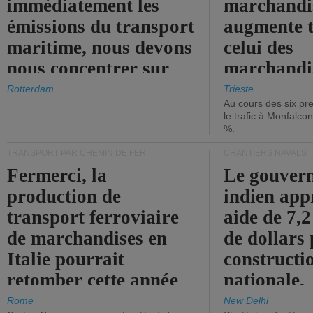
immédiatement les
marchandis
émissions du transport
augmente t
maritime, nous devons
celui des
nous concentrer sur
marchandis
les ports.
diminue.
Rotterdam
Trieste
Au cours des six pr
le trafic à Monfalco
%.
TRANSPORT PAR CHEMIN DE FER
CHANTIERS NAVALS
Fermerci, la
Le gouver
production de
indien app
transport ferroviaire
aide de 7,2
de marchandises en
de dollars 
Italie pourrait
constructi
retomber cette année
nationale.
aux niveaux de 2015.
Rome
New Delhi