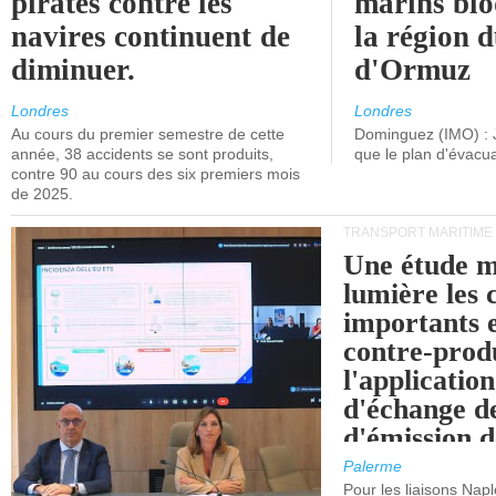
pirates contre les
marins blo
navires continuent de
la région d
diminuer.
d'Ormuz
Londres
Londres
Au cours du premier semestre de cette
Dominguez (IMO) : 
année, 38 accidents se sont produits,
que le plan d'évacua
contre 90 au cours des six premiers mois
de 2025.
TRANSPORT MARITIME
Une étude m
lumière les 
importants e
contre-produ
l'applicatio
d'échange d
d'émission d
(SEQE-UE) a
Palerme
maritimes av
Pour les liaisons Nap