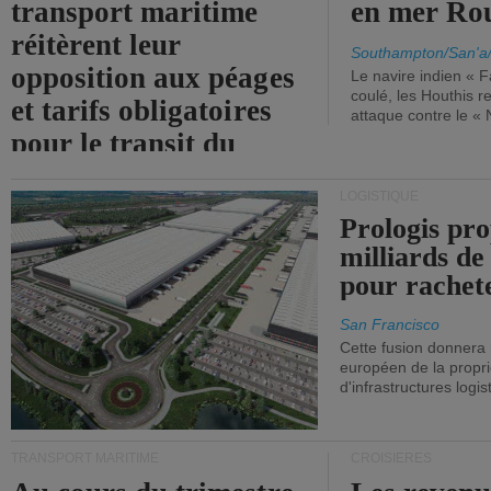
transport maritime
en mer Ro
réitèrent leur
Southampton/San'a
opposition aux péages
Le navire indien « F
coulé, les Houthis 
et tarifs obligatoires
attaque contre le «
pour le transit du
détroit d'Ormuz.
LOGISTIQUE
Prologis pro
milliards de
pour rachet
San Francisco
Cette fusion donnera
européen de la propri
d'infrastructures logis
TRANSPORT MARITIME
CROISIÈRES