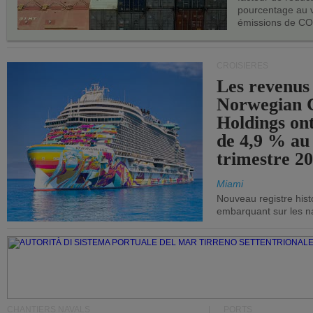
pourcentage au 
émissions de CO
CROISIÈRES
Les revenus
Norwegian C
Holdings on
de 4,9 % au
trimestre 20
Miami
Nouveau registre his
embarquant sur les nav
CHANTIERS NAVALS
PORTS