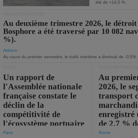
été de +14,0 %.
TRANSPORT MARITIME
Au deuxième trimestre 2026, le détroit
Bosphore a été traversé par 10 082 nav
%).
Ankara
Au cours du premier semestre, le trafic maritime a diminué de -0,5%.
PORTS
TRANSPORT PAR CHE
Un rapport de
Au premie
l'Assemblée nationale
2026, le s
française constate le
transport 
déclin de la
marchandis
compétitivité de
enregistré
l'écosystème portuaire
de 2,7 % d
de l'État.
chiffre d'a
Paris
Rome