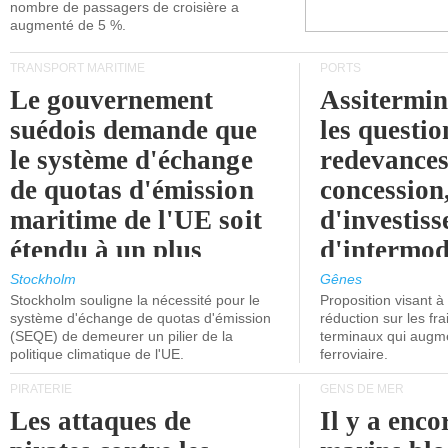
nombre de passagers de croisière a
augmenté de 5 %.
TRANSPORT MARITIME
PORTS
Le gouvernement
Assitermin
suédois demande que
les questio
le système d'échange
redevances
de quotas d'émission
concession
maritime de l'UE soit
d'investiss
étendu à un plus
d'intermod
grand nombre de
l'attention
Stockholm
Gênes
Stockholm souligne la nécessité pour le
Proposition visant 
navires.
politiciens.
système d'échange de quotas d'émission
réduction sur les fr
(SEQE) de demeurer un pilier de la
terminaux qui augmen
politique climatique de l'UE.
ferroviaire.
PIRATERIE
GENS DE MER
Les attaques de
Il y a enco