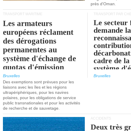
près d'Oman.
TRANSPORT MARITIME
TRANSPORT PAR CHE
Le secteur 
Les armateurs
demande l
européens réclament
reconnaissa
des dérogations
contributio
permanentes au
décarbonat
système d'échange de
cadre de la
quotas d'émission
système d'
maritimes de l'UE
quotas d'ém
Bruxelles
Bruxelles
l'UE (SEQ
Des exemptions sont prévues pour les
après 2030.
liaisons avec les îles et les régions
ultrapériphériques, pour les navires
polaires, pour les obligations de service
public transnationales et pour les activités
de recherche et de sauvetage.
ACCIDENTS
Deux très g