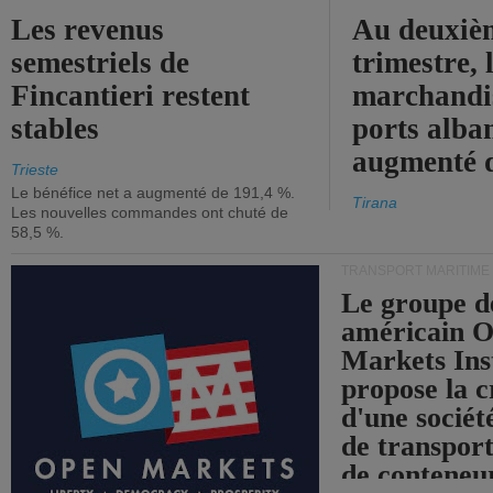
Les revenus
Au deuxiè
semestriels de
trimestre, 
Fincantieri restent
marchandis
stables
ports alba
augmenté 
Trieste
Le bénéfice net a augmenté de 191,4 %.
Tirana
Les nouvelles commandes ont chuté de
58,5 %.
TRANSPORT MARITIME
Le groupe d
américain 
Markets Ins
propose la c
d'une sociét
de transpor
de conteneu