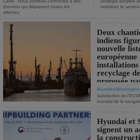
Carte : Nous sommes confrontés à des
Stratégie adoptée a
données qui dépassent toutes les
revitaliser le secteur
attentes.
CHANTIERS NAVALS
Deux chanti
indiens figu
nouvelle list
européenne 
installations
recyclage de
proposée pa
Commission
Bruxelles/Washington
Satisfaction de l'ECS
mondial de la navigat
CHANTIERS NAVALS
Hyundai et 
signent un 
la construct