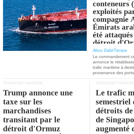
conteneurs
exploités pa
compagnie
Émirats ara
été attaqués
détroit d'O
Abou Dabi/Tampa
Le commandement cen
annonce le rétabliss
trafic maritime à dest
provenance des ports 
TRANSPORT MARITIME
TRANSPORT MARITIM
Trump annonce une
Le trafic 
taxe sur les
semestriel 
marchandises
détroits d
transitant par le
de Singapo
détroit d'Ormuz
augmenté 