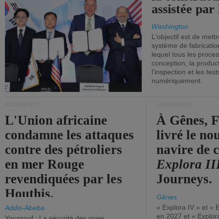
assistée par 
Washington
L'objectif est de mett
système de fabricati
lequel tous les proces
conception, la producti
l'inspection et les tes
numériquement.
ACCIDENTS
CROISIÈRES
L'Union africaine
À Gênes, F
condamne les attaques
livré le n
contre des pétroliers
navire de c
en mer Rouge
Explora II
revendiquées par les
Journeys.
Houthis.
Gênes
« Explora IV » et « 
Addis-Abeba
en 2027 et « Explor
Youssouf : La sécurité des voies