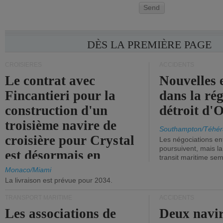
Send
DÈS LA PREMIÈRE PAGE
CROISIÈRES
ACCIDENTS
Le contrat avec
Nouvelles 
Fincantieri pour la
dans la ré
construction d'un
détroit d'
troisième navire de
Southampton/Téhér
croisière pour Crystal
Les négociations en
poursuivent, mais l
est désormais en
transit maritime sem
vigueur.
Monaco/Miami
La livraison est prévue pour 2034.
TRANSPORT MARITIME
ACCIDENTS
Les associations de
Deux navir