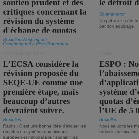
soutien prudent et des
le détroit
critiques concernant la
Southampton
révision du système
Un pétrolier a été 
par son équipage.
d'échange de quotas
d'émission de l'UE.
Bruxelles/Washington/
Copenhague/Le Pirée/Rotterdam
TRANSPORT MARITIME
PORTS
L’ECSA considère la
ESPO : No
révision proposée du
l’abaissem
SEQE-UE comme une
d’applicat
première étape, mais
système d’
beaucoup d’autres
quotas d’é
devraient suivre.
l’UE de 5 
tonneaux d
Bruxelles
Bruxelles
Raptis : C’est une bonne idée d’allouer les
Nous saluons les me
brute.
recettes du système aux niveaux
réduire les escales 
européen et national pour soutenir les