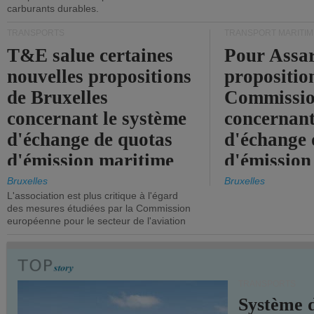
carburants durables.
TRANSPORTS
TRANSPORT MARITIM
T&E salue certaines
Pour Assar
nouvelles propositions
propositio
de Bruxelles
Commissi
concernant le système
concernant
d'échange de quotas
d'échange 
d'émission maritime
d'émission
de l'UE.
timide, alo
Bruxelles
Bruxelles
L'association est plus critique à l'égard
mesures pl
des mesures étudiées par la Commission
courageuse
européenne pour le secteur de l'aviation
attendues.
TRANSPORTS
Système 