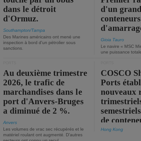
dans le détroit
d'un grand
d'Ormuz.
conteneurs
d'amarrage
Southampton/Tampa
Des Marines américains ont mené une
Gioia Tauro
inspection à bord d'un pétrolier sous
Le navire « MSC Mir
sanctions.
une puissance total
PORTS
PORTS
Au deuxième trimestre
COSCO Sh
2026, le trafic de
Ports établ
marchandises dans le
nouveaux 
port d'Anvers-Bruges
trimestriel
a diminué de 2 %.
semestriels
de contene
Anvers
Les volumes de vrac sec récupérés et le
Hong Kong
matériel roulant ont augmenté. D'autres
secteurs ont connu un recul.