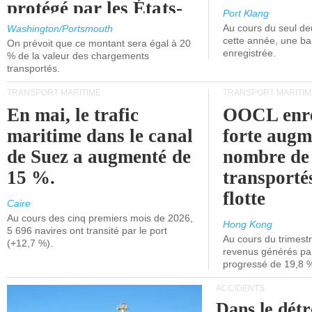
protégé par les États-
Port Klang
Unis.
Au cours du seul de
Washington/Portsmouth
cette année, une ba
On prévoit que ce montant sera égal à 20
enregistrée.
% de la valeur des chargements
transportés.
TRANSPORT MARITIME
TRANSPORT MARITIM
En mai, le trafic
OOCL enre
maritime dans le canal
forte augm
de Suez a augmenté de
nombre de
15 %.
transporté
flotte
Caire
Au cours des cinq premiers mois de 2026,
Hong Kong
5 696 navires ont transité par le port
Au cours du trimestre
(+12,7 %).
revenus générés par 
progressé de 19,8 
ACCIDENTS
Dans le détr