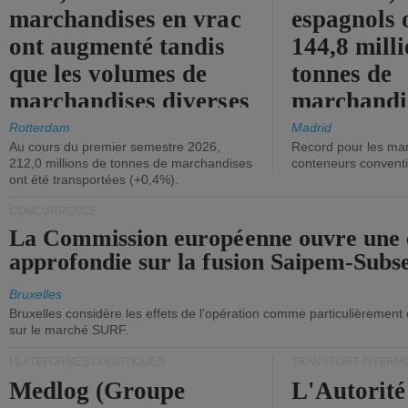
marchandises en vrac
espagnols o
ont augmenté tandis
144,8 mill
que les volumes de
tonnes de
marchandises diverses
marchandi
ont diminué.
(+2,9%).
Rotterdam
Madrid
Au cours du premier semestre 2026,
Record pour les ma
212,0 millions de tonnes de marchandises
conteneurs convent
ont été transportées (+0,4%).
CONCURRENCE
La Commission européenne ouvre une 
approfondie sur la fusion Saipem-Subs
Bruxelles
Bruxelles considère les effets de l'opération comme particulièrement
sur le marché SURF.
PLATEFORMES LOGISTIQUES
TRANSPORT INTERM
Medlog (Groupe
L'Autorité