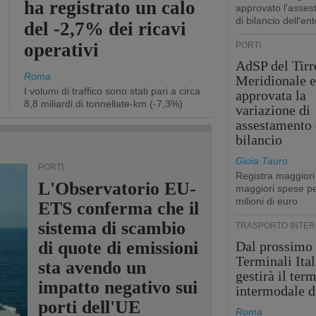
ha registrato un calo
approvato l'asse
di bilancio dell'ent
del -2,7% dei ricavi
operativi
PORTI
AdSP del Tirr
Roma
Meridionale e
I volumi di traffico sono stati pari a circa
approvata la
8,8 miliardi di tonnellate-km (-7,3%)
variazione di
assestamento 
bilancio
Gioia Tauro
PORTI
Registra maggiori
L'Observatorio EU-
maggiori spese pe
milioni di euro
ETS conferma che il
sistema di scambio
TRASPORTO INTE
di quote di emissioni
Dal prossimo
Terminali Ital
sta avendo un
gestirà il ter
impatto negativo sui
intermodale d
porti dell'UE
Roma