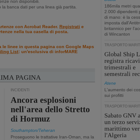
nze non disponibili.
186mila metri qua
la banca dati per una linea già partita.
2.000 dipendenti
di mano: è la ces
imposta dall'Antitr
artenze con Acrobat Reader.
Registrati
e
britannico per l'a
rtenze nella tua casella di posta.
di Wincanton
TRASPORTO MARIT
a le linee in questa pagina con Google Maps
iling List
: un'esclusiva di inforMARE
Global Ship L
registra ricavi
trimestrali e
semestrali re
RIMA PAGINA
Atene
L'aumento dei cost
INCIDENTI
sui profitti
Ancora esplosioni
TRASPORTO MARIT
nell'area dello Stretto
Sabato GNV a
di Hormuz
un terzo servi
marittimo ver
Southampton/Teheran
l'Algeria
Proseguono le trattative Iran-Oman, ma la