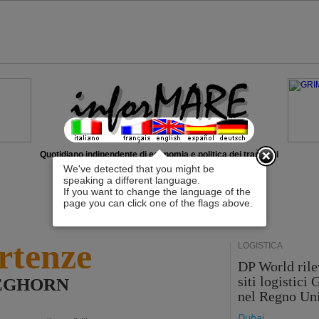
x
Quotidiano indipendente di economia e politica dei trasporti
We've detected that you might be
speaking a different language.
If you want to change the language of the
page you can click one of the flags above.
rtenze
LOGISTICA
DP World rile
siti logistici
 LEGHORN
nel Regno Un
Dubai