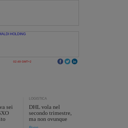
02:49 GMT+2
LOGISTICA
va sei
DHL vola nel
 GXO
secondo trimestre,
ito
ma non ovunque
Bonn