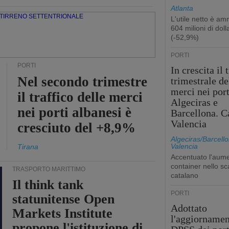
Atlanta
L'utile netto è a
604 milioni di dolla
(-52,9%)
PORTI
PORTI
In crescita il 
Nel secondo trimestre
trimestrale de
merci nei port
il traffico delle merci
Algeciras e
nei porti albanesi è
Barcellona. C
Valencia
cresciuto del +8,9%
Algeciras/Barcello
Valencia
Tirana
Accentuato l'aume
container nello sc
TRASPORTO MARITTIMO
catalano
Il think tank
PORTI
statunitense Open
Adottato
Markets Institute
l'aggiornamen
propone l'istituzione di