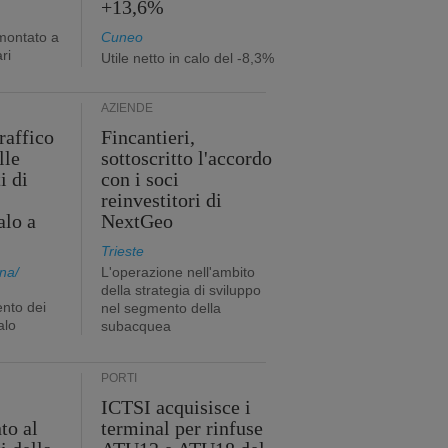
+13,6%
mmontato a
Cuneo
ri
Utile netto in calo del -8,3%
AZIENDE
traffico
Fincantieri,
lle
sottoscritto l'accordo
i di
con i soci
reinvestitori di
alo a
NextGeo
Trieste
na/
L'operazione nell'ambito
della strategia di sviluppo
nto dei
nel segmento della
alo
subacquea
PORTI
ICTSI acquisisce i
to al
terminal per rinfuse