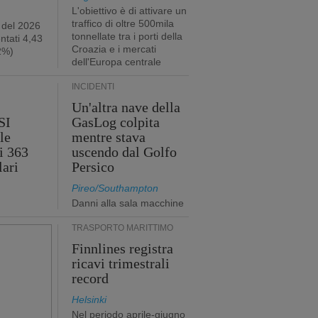
L'obiettivo è di attivare un
traffico di oltre 500mila
 del 2026
tonnellate tra i porti della
ntati 4,43
Croazia e i mercati
,2%)
dell'Europa centrale
INCIDENTI
Un'altra nave della
SI
GasLog colpita
le
mentre stava
i 363
uscendo dal Golfo
lari
Persico
Pireo/Southampton
Danni alla sala macchine
TRASPORTO MARITTIMO
Finnlines registra
ricavi trimestrali
record
Helsinki
Nel periodo aprile-giugno