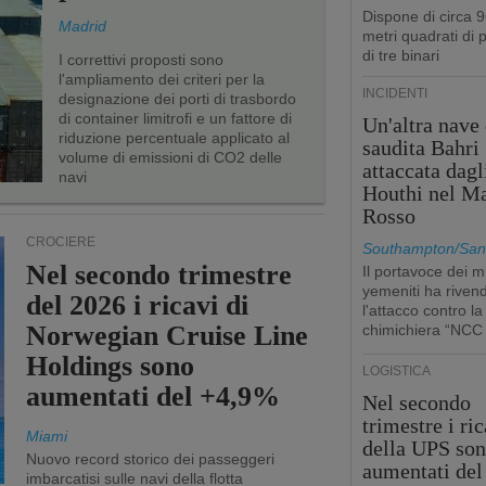
Dispone di circa 
Madrid
metri quadrati di p
di tre binari
I correttivi proposti sono
l'ampliamento dei criteri per la
INCIDENTI
designazione dei porti di trasbordo
di container limitrofi e un fattore di
Un'altra nave 
riduzione percentuale applicato al
saudita Bahri
volume di emissioni di CO2 delle
attaccata dagl
navi
Houthi nel M
Rosso
CROCIERE
Southampton/San'
Nel secondo trimestre
Il portavoce dei mi
yemeniti ha rivend
del 2026 i ricavi di
l'attacco contro la
Norwegian Cruise Line
chimichiera “NCC
Holdings sono
LOGISTICA
aumentati del +4,9%
Nel secondo
trimestre i ric
Miami
della UPS so
Nuovo record storico dei passeggeri
aumentati de
imbarcatisi sulle navi della flotta