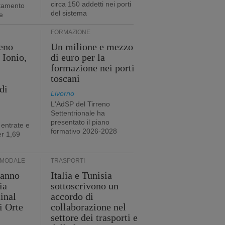
circa 150 addetti nei porti
stamento
del sistema
e
FORMAZIONE
eno
Un milione e mezzo
 Ionio,
di euro per la
formazione nei porti
toscani
di
Livorno
L'AdSP del Tirreno
Settentrionale ha
presentato il piano
 entrate e
formativo 2026-2028
r 1,69
RMODALE
TRASPORTI
 anno
Italia e Tunisia
ia
sottoscrivono un
minal
accordo di
i Orte
collaborazione nel
settore dei trasporti e