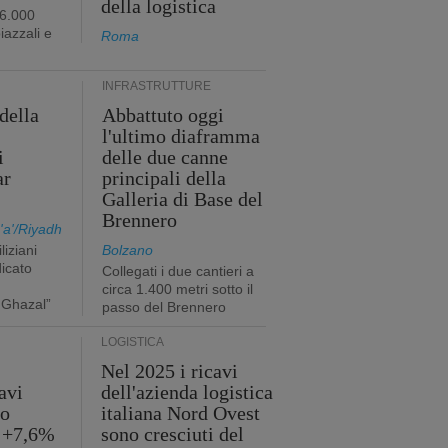
della logistica
96.000
iazzali e
Roma
INFRASTRUTTURE
della
Abbattuto oggi
l'ultimo diaframma
i
delle due canne
ar
principali della
Galleria di Base del
Brennero
a'/Riyadh
liziani
Bolzano
icato
Collegati i due cantieri a
circa 1.400 metri sotto il
 Ghazal”
passo del Brennero
LOGISTICA
Nel 2025 i ricavi
avi
dell'azienda logistica
no
italiana Nord Ovest
l +7,6%
sono cresciuti del