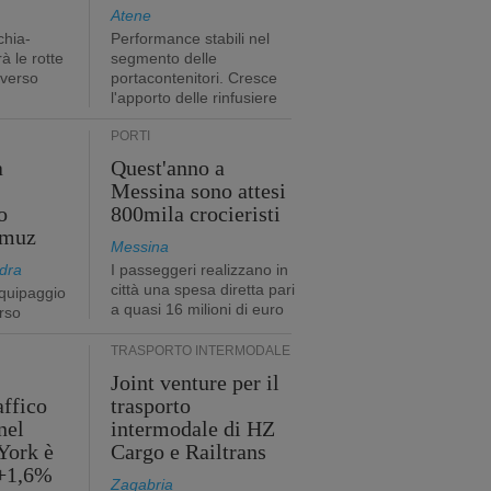
Atene
chia-
Performance stabili nel
à le rotte
segmento delle
 verso
portacontenitori. Cresce
l'apporto delle rinfusiere
PORTI
a
Quest'anno a
Messina sono attesi
o
800mila crocieristi
rmuz
Messina
dra
I passeggeri realizzano in
città una spesa diretta pari
quipaggio
a quasi 16 milioni di euro
rso
TRASPORTO INTERMODALE
Joint venture per il
affico
trasporto
nel
intermodale di HZ
York è
Cargo e Railtrans
 +1,6%
Zagabria