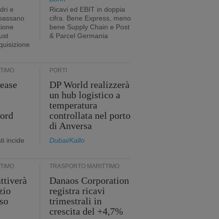
dri e
Ricavi ed EBIT in doppia
 passano
cifra. Bene Express, meno
sione
bene Supply Chain e Post
ust
& Parcel Germania
cquisizione
TIMO
PORTI
ease
DP World realizzerà
un hub logistico a
temperatura
cord
controllata nel porto
di Anversa
i incide
Dubai/Kallo
TIMO
TRASPORTO MARITTIMO
ttiverà
Danaos Corporation
zio
registra ricavi
so
trimestrali in
crescita del +4,7%