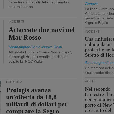
riapertura ai transiti delle navi sembra
Genova
ancora lontana
La linea Civitavec
Annaba affiancher
già attive da Sète
INCIDENTI
Algeri e Bejaia
Attaccate due navi nel
INCIDENTI
Mar Rosso
Una rinfusier
colpita da un
Southampton/San'a'/Nuova Delhi
proiettile nell
Affondata l'indiana “Faize Noore Oliya”,
Stretto di Ho
mentre gli Houthi rivendicano di aver
colpito la “NCC Wafa”
Southampton/Lon
Un membro dell'e
risulterebbe dispe
PORTI
LOGISTICA
Nel secondo
Prologis avanza
trimestre il tr
un'offerta da 18,8
dei container 
miliardi di dollari per
porto di New 
cresciuto del
comprare la Segro