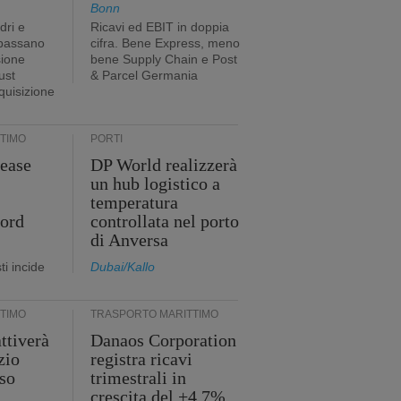
Bonn
dri e
Ricavi ed EBIT in doppia
 passano
cifra. Bene Express, meno
sione
bene Supply Chain e Post
ust
& Parcel Germania
cquisizione
TIMO
PORTI
ease
DP World realizzerà
un hub logistico a
temperatura
cord
controllata nel porto
di Anversa
i incide
Dubai/Kallo
TIMO
TRASPORTO MARITTIMO
ttiverà
Danaos Corporation
zio
registra ricavi
so
trimestrali in
crescita del +4,7%