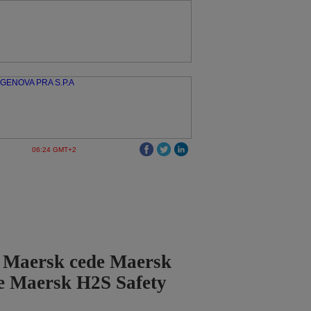
06:24 GMT+2
o Maersk cede Maersk
e Maersk H2S Safety