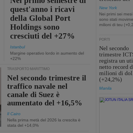
Nel primo semestre di
quest'anno i ricavi
New York
Nei primi sei mesi
della Global Port
sono stati movime
milioni di teu (+0
Holdings sono
cresciuti del +27%
PORTI
Istanbul
Nel secondo
Margine operativo lordo in aumento del
trimestre ICT
+22%
registra un uti
netto record d
TRASPORTO MARITTIMO
milioni di dol
Nel secondo trimestre il
(+24,2%)
traffico navale nel
Manila
canale di Suez è
aumentato del +16,5%
Il Cairo
Nella prima metà del 2026 la crescita è
stata del +14,0%