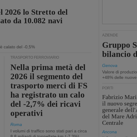
 2026 lo Stretto del
sato da 10.082 navi
AZIENDE
Gruppo Sp
 è calato del -0,5%
bilancio d
TRASPORTO FERROVIARIO
Nella prima metà del
Genova
Valore di produzio
2026 il segmento del
+48% delle nuove
trasporto merci di FS
PORTI
ha registrato un calo
Fabrizio Maril
del -2,7% dei ricavi
il nuovo segre
generale dell
operativi
del Mare Adri
Centrale
Roma
I volumi di traffico sono stati pari a circa
Ancona
8,8 miliardi di tonnellate-km (-7,3%)