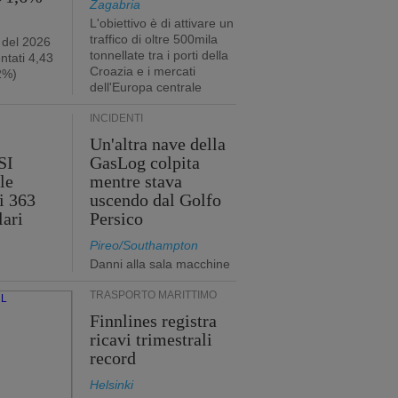
Zagabria
L'obiettivo è di attivare un
traffico di oltre 500mila
 del 2026
tonnellate tra i porti della
ntati 4,43
Croazia e i mercati
,2%)
dell'Europa centrale
INCIDENTI
Un'altra nave della
SI
GasLog colpita
le
mentre stava
i 363
uscendo dal Golfo
lari
Persico
Pireo/Southampton
Danni alla sala macchine
TRASPORTO MARITTIMO
Finnlines registra
ricavi trimestrali
record
Helsinki