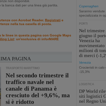
nze non disponibili.
la banca dati per una linea già partita.
Copenaghen
Saranno vendute a
specializzata in o
artenze con Acrobat Reader.
Registrati
e
rtenze nella tua casella di posta.
PORTI
Nel trimestre 
giugno il port
a le linee in questa pagina con Google Maps
iling List
: un'esclusiva di inforMARE
Venezia ha
movimentato 
milioni di ton
di merci (-1,
RIMA PAGINA
Venezia
Crocieristi in calo 
TRASPORTO MARITTIMO
-15,3%
Nel secondo trimestre il
traffico navale nel
LOGISTICA
canale di Panama è
DP World rile
cresciuto del +9,6%, ma
siti logistici
si è ridotto
nel Regno Un