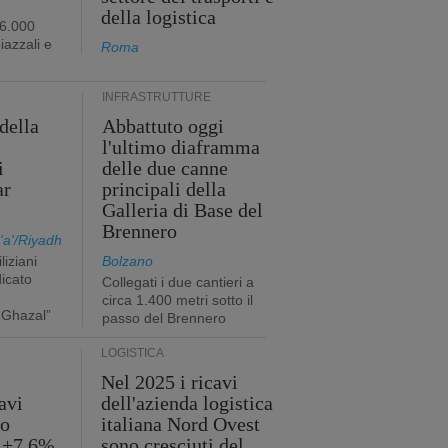
della logistica
96.000
iazzali e
Roma
INFRASTRUTTURE
della
Abbattuto oggi
l'ultimo diaframma
i
delle due canne
ar
principali della
Galleria di Base del
Brennero
a'/Riyadh
liziani
Bolzano
icato
Collegati i due cantieri a
circa 1.400 metri sotto il
 Ghazal”
passo del Brennero
LOGISTICA
Nel 2025 i ricavi
avi
dell'azienda logistica
no
italiana Nord Ovest
l +7,6%
sono cresciuti del