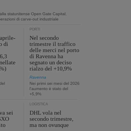
lla statunitense Open Gate Capital,
perazioni di carve-out industriale
PORTI
aprile-
Nel secondo
o di
trimestre il traffico
delle merci nel porto
6,3
di Ravenna ha
nellate
segnato un deciso
2%)
rialzo del +10,9%
Ravenna
del
Nei primi sei mesi del 2026
l'aumento è stato del
+5,9%
LOGISTICA
va sei
DHL vola nel
 GXO
secondo trimestre,
ito
ma non ovunque