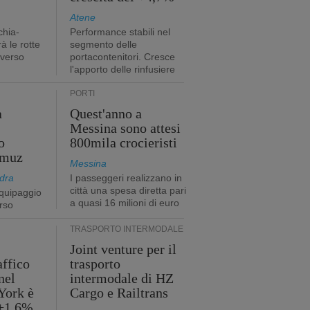
Atene
chia-
Performance stabili nel
à le rotte
segmento delle
 verso
portacontenitori. Cresce
l'apporto delle rinfusiere
PORTI
a
Quest'anno a
Messina sono attesi
o
800mila crocieristi
rmuz
Messina
dra
I passeggeri realizzano in
città una spesa diretta pari
quipaggio
a quasi 16 milioni di euro
rso
TRASPORTO INTERMODALE
Joint venture per il
affico
trasporto
nel
intermodale di HZ
York è
Cargo e Railtrans
 +1,6%