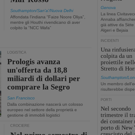
Genova
Southampton/San'a'/Nuova Delhi
La linea Civitavec
Affondata l'indiana “Faize Noore Oliya”,
Annaba affiancher
mentre gli Houthi rivendicano di aver
già attive da Sète
colpito la “NCC Wafa”
Algeri e Bejaia
INCIDENTI
Una rinfusier
LOGISTICA
colpita da un
Prologis avanza
proiettile nell
Stretto di Ho
un'offerta da 18,8
miliardi di dollari per
Southampton/Lon
Un membro dell'e
comprare la Segro
risulterebbe dispe
San Francisco
PORTI
Dalla combinazione nascerà un colosso
Nel secondo
europeo nel settore della proprietà e
trimestre il tr
gestione di immobili logistici
dei container 
CROCIERE
porto di New 
cresciuto del