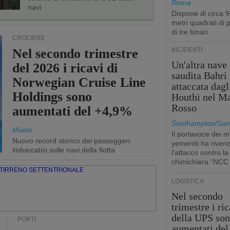
Roma
navi
Dispone di circa 
metri quadrati di p
di tre binari
CROCIERE
Nel secondo trimestre
INCIDENTI
Un'altra nave 
del 2026 i ricavi di
saudita Bahri
Norwegian Cruise Line
attaccata dagl
Holdings sono
Houthi nel M
Rosso
aumentati del +4,9%
Southampton/San'
Miami
Il portavoce dei mi
Nuovo record storico dei passeggeri
yemeniti ha rivend
imbarcatisi sulle navi della flotta
l'attacco contro la
chimichiera “NCC
LOGISTICA
Nel secondo
trimestre i ric
della UPS so
PORTI
aumentati de