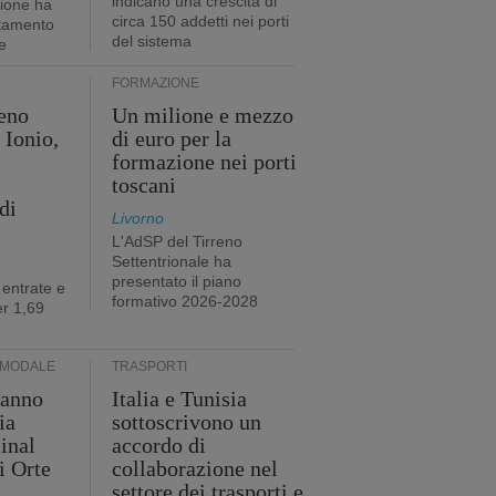
indicano una crescita di
tione ha
circa 150 addetti nei porti
stamento
del sistema
e
FORMAZIONE
eno
Un milione e mezzo
 Ionio,
di euro per la
formazione nei porti
toscani
di
Livorno
L'AdSP del Tirreno
Settentrionale ha
presentato il piano
 entrate e
formativo 2026-2028
r 1,69
RMODALE
TRASPORTI
 anno
Italia e Tunisia
ia
sottoscrivono un
minal
accordo di
i Orte
collaborazione nel
settore dei trasporti e