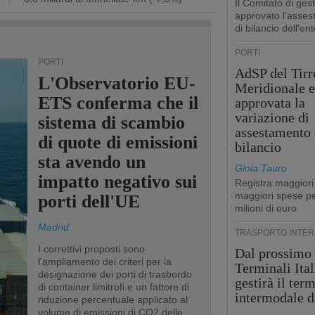
Il Comitato di ges
approvato l'asse
di bilancio dell'ent
PORTI
PORTI
AdSP del Tirr
L'Observatorio EU-
Meridionale e
ETS conferma che il
approvata la
variazione di
sistema di scambio
assestamento 
di quote di emissioni
bilancio
sta avendo un
Gioia Tauro
impatto negativo sui
Registra maggiori
maggiori spese pe
porti dell'UE
milioni di euro
Madrid
TRASPORTO INTE
I correttivi proposti sono
Dal prossimo
l'ampliamento dei criteri per la
Terminali Ital
designazione dei porti di trasbordo
gestirà il ter
di container limitrofi e un fattore di
intermodale d
riduzione percentuale applicato al
volume di emissioni di CO2 delle