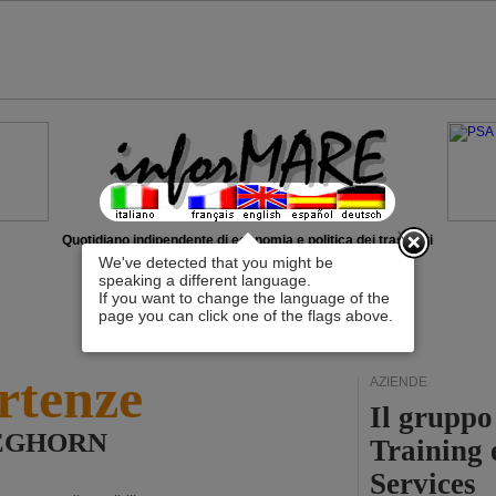
x
Quotidiano indipendente di economia e politica dei trasporti
We've detected that you might be
speaking a different language.
If you want to change the language of the
page you can click one of the flags above.
rtenze
AZIENDE
Il grupp
 LEGHORN
Training 
Services