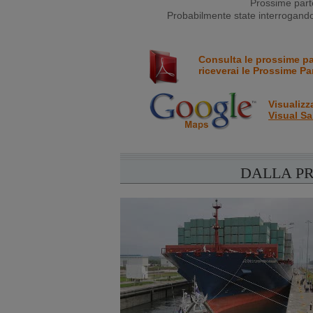
Prossime parte
Probabilmente state interrogando 
Consulta le prossime p
riceverai le Prossime Pa
Visualizz
Visual Sa
DALLA P