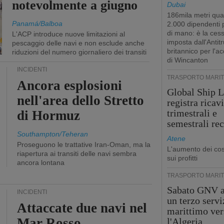
notevolmente a giugno
Dubai
186mila metri qua
Panamá/Balboa
2.000 dipendenti
di mano: è la ces
L'ACP introduce nuove limitazioni al
imposta dall'Antitr
pescaggio delle navi e non esclude anche
britannico per l'a
riduzioni del numero giornaliero dei transiti
di Wincanton
INCIDENTI
TRASPORTO MARIT
Ancora esplosioni
Global Ship L
nell'area dello Stretto
registra ricavi
trimestrali e
di Hormuz
semestrali re
Southampton/Teheran
Atene
Proseguono le trattative Iran-Oman, ma la
L'aumento dei cost
riapertura ai transiti delle navi sembra
sui profitti
ancora lontana
TRASPORTO MARIT
Sabato GNV a
INCIDENTI
un terzo servi
Attaccate due navi nel
marittimo ver
Mar Rosso
l'Algeria