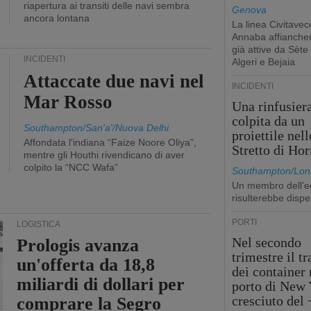
riapertura ai transiti delle navi sembra
Genova
ancora lontana
La linea Civitavec
Annaba affiancher
già attive da Sète
INCIDENTI
Algeri e Bejaia
Attaccate due navi nel
INCIDENTI
Mar Rosso
Una rinfusier
colpita da un
Southampton/San'a'/Nuova Delhi
proiettile nell
Affondata l'indiana “Faize Noore Oliya”,
Stretto di Ho
mentre gli Houthi rivendicano di aver
colpito la “NCC Wafa”
Southampton/Lon
Un membro dell'e
risulterebbe dispe
PORTI
LOGISTICA
Nel secondo
Prologis avanza
trimestre il tr
un'offerta da 18,8
dei container 
miliardi di dollari per
porto di New 
cresciuto del
comprare la Segro