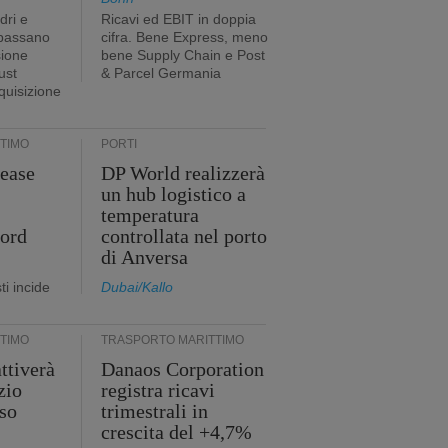
dri e
Ricavi ed EBIT in doppia
 passano
cifra. Bene Express, meno
sione
bene Supply Chain e Post
ust
& Parcel Germania
cquisizione
TIMO
PORTI
ease
DP World realizzerà
un hub logistico a
temperatura
cord
controllata nel porto
di Anversa
i incide
Dubai/Kallo
TIMO
TRASPORTO MARITTIMO
ttiverà
Danaos Corporation
zio
registra ricavi
so
trimestrali in
crescita del +4,7%