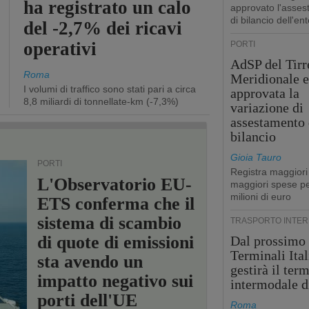
ha registrato un calo
approvato l'asse
di bilancio dell'ent
del -2,7% dei ricavi
operativi
PORTI
AdSP del Tirr
Roma
Meridionale e
I volumi di traffico sono stati pari a circa
approvata la
8,8 miliardi di tonnellate-km (-7,3%)
variazione di
assestamento 
bilancio
Gioia Tauro
PORTI
Registra maggiori
L'Observatorio EU-
maggiori spese pe
milioni di euro
ETS conferma che il
sistema di scambio
TRASPORTO INTE
di quote di emissioni
Dal prossimo
Terminali Ital
sta avendo un
gestirà il ter
impatto negativo sui
intermodale d
porti dell'UE
Roma