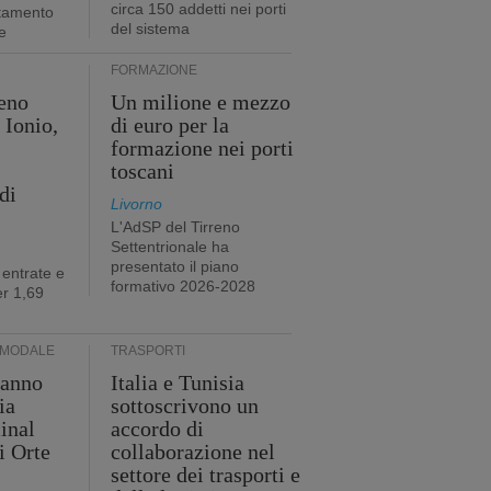
circa 150 addetti nei porti
stamento
del sistema
e
FORMAZIONE
eno
Un milione e mezzo
 Ionio,
di euro per la
formazione nei porti
toscani
di
Livorno
L'AdSP del Tirreno
Settentrionale ha
presentato il piano
 entrate e
formativo 2026-2028
r 1,69
RMODALE
TRASPORTI
 anno
Italia e Tunisia
ia
sottoscrivono un
minal
accordo di
i Orte
collaborazione nel
settore dei trasporti e