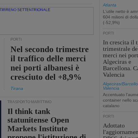
Atlanta
L'utile netto è a
604 milioni di dolla
(-52,9%)
PORTI
PORTI
In crescita il 
Nel secondo trimestre
trimestrale de
merci nei port
il traffico delle merci
Algeciras e
nei porti albanesi è
Barcellona. C
Valencia
cresciuto del +8,9%
Algeciras/Barcello
Valencia
Tirana
Accentuato l'aume
container nello sc
TRASPORTO MARITTIMO
catalano
Il think tank
PORTI
statunitense Open
Adottato
Markets Institute
l'aggiornamen
propone l'istituzione di