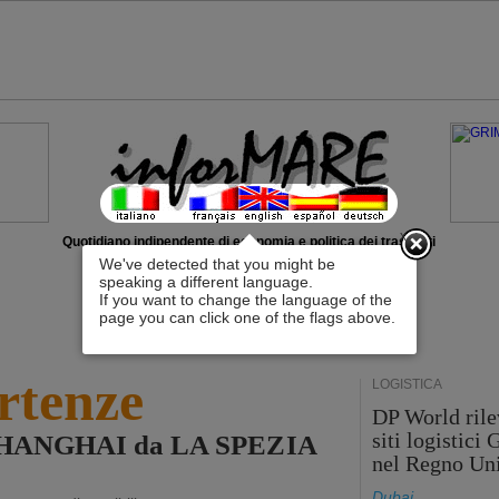
x
Quotidiano indipendente di economia e politica dei trasporti
We've detected that you might be
speaking a different language.
If you want to change the language of the
page you can click one of the flags above.
rtenze
LOGISTICA
DP World rile
siti logistici
r SHANGHAI da LA SPEZIA
nel Regno Un
Dubai