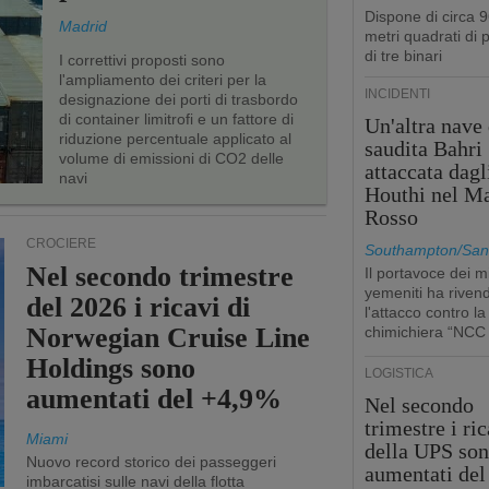
Dispone di circa 
Madrid
metri quadrati di p
di tre binari
I correttivi proposti sono
l'ampliamento dei criteri per la
INCIDENTI
designazione dei porti di trasbordo
di container limitrofi e un fattore di
Un'altra nave 
riduzione percentuale applicato al
saudita Bahri
volume di emissioni di CO2 delle
attaccata dagl
navi
Houthi nel M
Rosso
CROCIERE
Southampton/San'
Nel secondo trimestre
Il portavoce dei mi
yemeniti ha rivend
del 2026 i ricavi di
l'attacco contro la
Norwegian Cruise Line
chimichiera “NCC
Holdings sono
LOGISTICA
aumentati del +4,9%
Nel secondo
trimestre i ric
Miami
della UPS so
Nuovo record storico dei passeggeri
aumentati de
imbarcatisi sulle navi della flotta