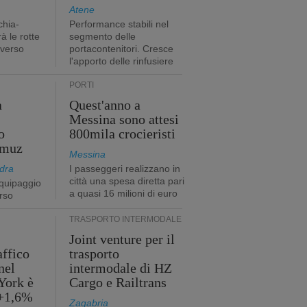
Atene
chia-
Performance stabili nel
à le rotte
segmento delle
 verso
portacontenitori. Cresce
l'apporto delle rinfusiere
PORTI
a
Quest'anno a
Messina sono attesi
o
800mila crocieristi
rmuz
Messina
dra
I passeggeri realizzano in
città una spesa diretta pari
quipaggio
a quasi 16 milioni di euro
rso
TRASPORTO INTERMODALE
Joint venture per il
affico
trasporto
nel
intermodale di HZ
York è
Cargo e Railtrans
 +1,6%
Zagabria