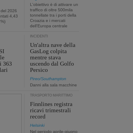
L'obiettivo è di attivare un
traffico di oltre 500mila
 del 2026
tonnellate tra i porti della
ntati 4,43
Croazia e i mercati
,2%)
dell'Europa centrale
INCIDENTI
Un'altra nave della
SI
GasLog colpita
le
mentre stava
i 363
uscendo dal Golfo
lari
Persico
Pireo/Southampton
Danni alla sala macchine
TRASPORTO MARITTIMO
Finnlines registra
ricavi trimestrali
record
Helsinki
Nel periodo aprile-giugno