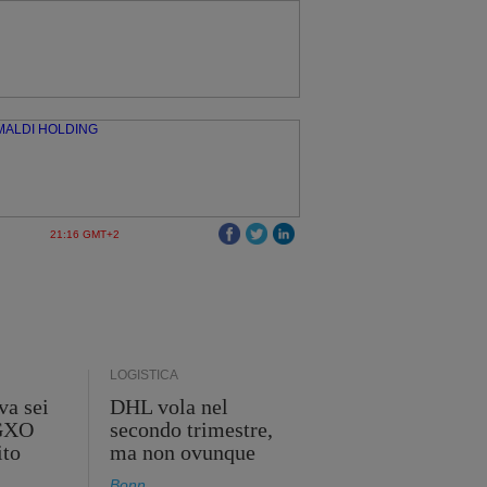
21:16 GMT+2
LOGISTICA
va sei
DHL vola nel
 GXO
secondo trimestre,
ito
ma non ovunque
Bonn