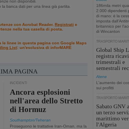
nze non disponibili.
186mila metri qua
la banca dati per una linea già partita.
2.000 dipendenti
di mano: è la ces
imposta dall'Antitr
artenze con Acrobat Reader.
Registrati
e
britannico per l'a
rtenze nella tua casella di posta.
di Wincanton
TRASPORTO MARIT
a le linee in questa pagina con Google Maps
iling List
: un'esclusiva di inforMARE
Global Ship L
registra ricavi
trimestrali e
semestrali re
RIMA PAGINA
Atene
L'aumento dei cost
INCIDENTI
sui profitti
Ancora esplosioni
TRASPORTO MARIT
nell'area dello Stretto
Sabato GNV a
di Hormuz
un terzo servi
marittimo ver
Southampton/Teheran
l'Algeria
Proseguono le trattative Iran-Oman, ma la