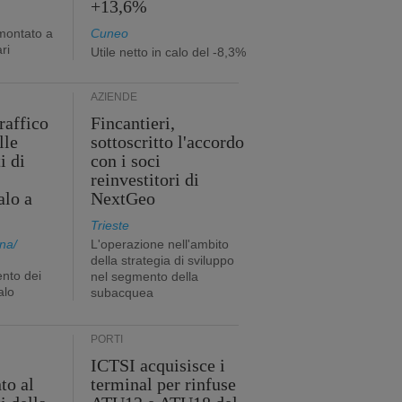
+13,6%
mmontato a
Cuneo
ri
Utile netto in calo del -8,3%
AZIENDE
traffico
Fincantieri,
lle
sottoscritto l'accordo
i di
con i soci
reinvestitori di
alo a
NextGeo
Trieste
na/
L'operazione nell'ambito
della strategia di sviluppo
nto dei
nel segmento della
alo
subacquea
PORTI
ICTSI acquisisce i
to al
terminal per rinfuse