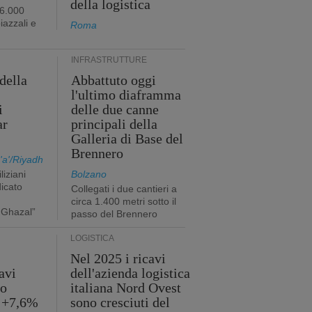
della logistica
96.000
iazzali e
Roma
INFRASTRUTTURE
della
Abbattuto oggi
l'ultimo diaframma
i
delle due canne
ar
principali della
Galleria di Base del
Brennero
a'/Riyadh
liziani
Bolzano
icato
Collegati i due cantieri a
circa 1.400 metri sotto il
 Ghazal”
passo del Brennero
LOGISTICA
Nel 2025 i ricavi
avi
dell'azienda logistica
no
italiana Nord Ovest
l +7,6%
sono cresciuti del