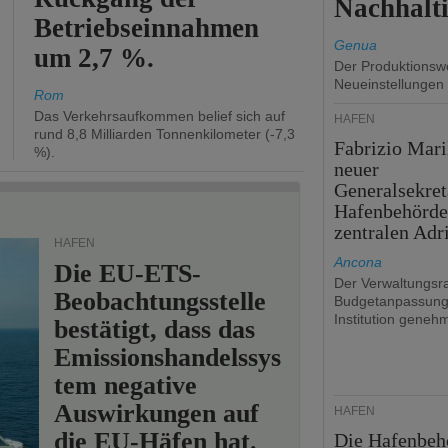
Nachhalti
Betriebseinnahmen
Genua
um 2,7 %.
Der Produktionswe
Neueinstellungen
Rom
Das Verkehrsaufkommen belief sich auf
HÄFEN
rund 8,8 Milliarden Tonnenkilometer (-7,3
Fabrizio Mari
%).
neuer
Generalsekret
Hafenbehörde
zentralen Adr
HÄFEN
Ancona
Die EU-ETS-
Der Verwaltungsra
Beobachtungsstelle
Budgetanpassung
Institution genehm
bestätigt, dass das
Emissionshandelssys
tem negative
Auswirkungen auf
HÄFEN
die EU-Häfen hat.
Die Hafenbeh