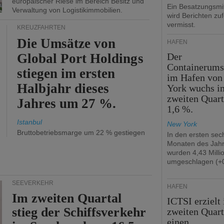
europäischer Riese im Bereich Besitz und
Ein Besatzungsmit
Verwaltung von Logistikimmobilien.
wird Berichten zu
vermisst.
KREUZFAHRTEN
Die Umsätze von
HÄFEN
Global Port Holdings
Der
Containerums
stiegen im ersten
im Hafen vo
Halbjahr dieses
York wuchs i
zweiten Quar
Jahres um 27 %.
1,6 %.
Istanbul
New York
Bruttobetriebsmarge um 22 % gestiegen
In den ersten sec
Monaten des Jah
wurden 4,43 Mill
umgeschlagen (+0
SEEVERKEHR
HÄFEN
Im zweiten Quartal
ICTSI erzielt
stieg der Schiffsverkehr
zweiten Quart
einen