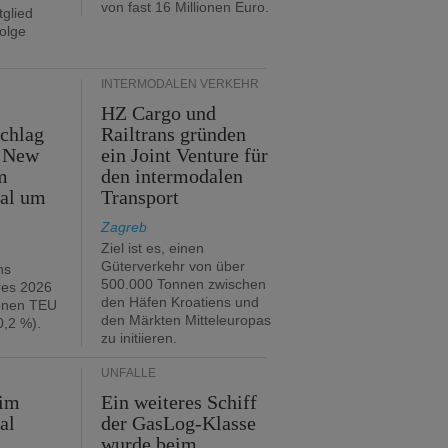
von fast 16 Millionen Euro.
glied
folge
INTERMODALEN VERKEHR
HZ Cargo und
chlag
Railtrans gründen
n New
ein Joint Venture für
m
den intermodalen
tal um
Transport
Zagreb
Ziel ist es, einen
Güterverkehr von über
hs
500.000 Tonnen zwischen
res 2026
den Häfen Kroatiens und
ionen TEU
den Märkten Mitteleuropas
,2 %).
zu initiieren.
UNFÄLLE
 im
Ein weiteres Schiff
al
der GasLog-Klasse
wurde beim