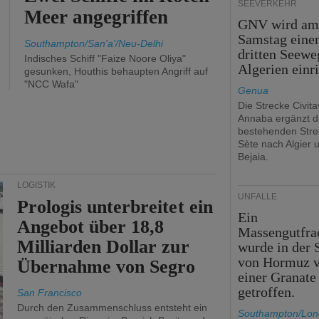
SEEVERKEHR
Meer angegriffen
GNV wird a
Samstag eine
Southampton/San'a'/Neu-Delhi
dritten Seewe
Indisches Schiff "Faize Noore Oliya"
Algerien einr
gesunken, Houthis behaupten Angriff auf
"NCC Wafa"
Genua
Die Strecke Civit
Annaba ergänzt d
bestehenden Stre
Sète nach Algier 
Bejaia.
LOGISTIK
UNFÄLLE
Prologis unterbreitet ein
Ein
Angebot über 18,8
Massengutfra
Milliarden Dollar zur
wurde in der 
von Hormuz 
Übernahme von Segro
einer Granate
getroffen.
San Francisco
Durch den Zusammenschluss entsteht ein
Southampton/Lo