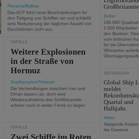
Logistikstand
Großbritanni
Panama/Balboa
Das ACP führt neue Beschränkungen für
Dubai
den Tiefgang von Schiffen ein und schließt
186.000 Quadrat
eine Reduzierung der täglichen Anzahl von
2.000 Mitarbeiter
Durchfahrten nicht aus.
den Besitzer: Dies 
vom britischen Ka
UNFÄLLE
für die Übernahm
Weitere Explosionen
Wincanton auferl
Übertragungsaufl
in der Straße von
Hormuz
SEEVERKEHR
Global Ship 
Southampton/Teheran
meldet
Die Verhandlungen zwischen Iran und
Oman dauern an, doch eine
Rekordumsät
Wiederaufnahme des Schiffstransits
Quartal und
scheint noch in weiter Ferne zu liegen.
Halbjahr.
Athen
Steigende Kosten
UNFÄLLE
die Gewinne.
Zwei Schiffe im Roten