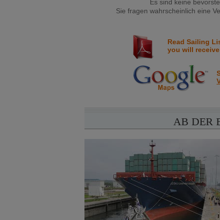
Es sind keine bevorst
Sie fragen wahrscheinlich eine Ve
Read Sailing Li
you will receive
S
V
AB DER 