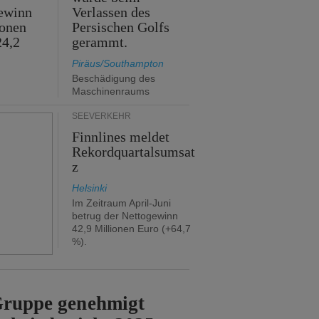
ewinn
Verlassen des
ionen
Persischen Golfs
24,2
gerammt.
Piräus/Southampton
Beschädigung des
Maschinenraums
SEEVERKEHR
Finnlines meldet
Rekordquartalsumsat
z
Helsinki
Im Zeitraum April-Juni
betrug der Nettogewinn
42,9 Millionen Euro (+64,7
%).
-Gruppe genehmigt