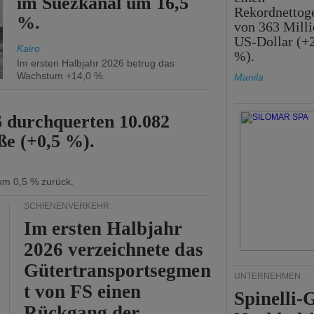
im Suezkanal um 16,5
Rekordnettog
%.
von 363 Mill
US-Dollar (+
Kairo
%).
Im ersten Halbjahr 2026 betrug das
Wachstum +14,0 %.
Manila
6 durchquerten 10.082
ße (+0,5 %).
 um 0,5 % zurück.
SCHIENENVERKEHR
Im ersten Halbjahr
2026 verzeichnete das
Gütertransportsegmen
UNTERNEHMEN
t von FS einen
Spinelli
Rückgang der