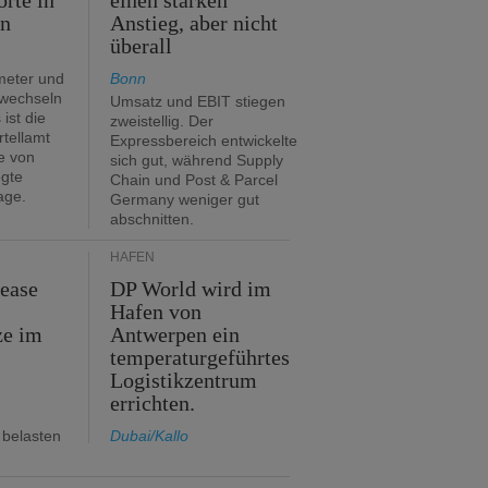
orte in
einen starken
en
Anstieg, aber nicht
überall
meter und
Bonn
 wechseln
Umsatz und EBIT stiegen
ist die
zweistellig. Der
rtellamt
Expressbereich entwickelte
e von
sich gut, während Supply
egte
Chain und Post & Parcel
age.
Germany weniger gut
abschnitten.
HÄFEN
Lease
DP World wird im
Hafen von
ze im
Antwerpen ein
temperaturgeführtes
Logistikzentrum
errichten.
 belasten
Dubai/Kallo