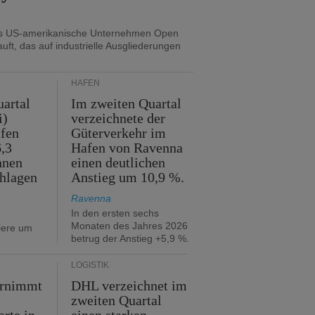
as US-amerikanische Unternehmen Open
uft, das auf industrielle Ausgliederungen
HÄFEN
artal
Im zweiten Quartal
i)
verzeichnete der
fen
Güterverkehr im
,3
Hafen von Ravenna
nnen
einen deutlichen
hlagen
Anstieg um 10,9 %.
Ravenna
In den ersten sechs
Monaten des Jahres 2026
iere um
betrug der Anstieg +5,9 %.
LOGISTIK
ernimmt
DHL verzeichnet im
zweiten Quartal