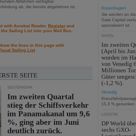
ehenden Abfahrten verfügbar.
rbindung ab, die bereits abgefahren ist.
Kopenhagen
Sie werden an d
Gate Capital verka
spezialisiert ist.
st with Acrobat Reader.
Register
and
 the Sailing List into your Mail Box.
HÄFEN
Im zweiten Qu
how the lines in this page with
isual Sailing List
(April bis Jun
wurden im Ha
von Venedig 6
Millionen To
ERSTE SEITE
Güter umgesc
(-1,2 %).
SEEVERKEHR
Venedig
Im zweiten Quartal
Kreuzfahrtpassag
stieg der Schiffsverkehr
15,3 % gesunken
im Panamakanal um 9,6
LOGISTIK
%, ging aber im Juni
DP World üb
deutlich zurück.
sechs GXO-