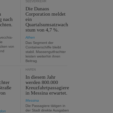
SEEVERKEHR
m
Die Danaos
n
Corporation meldet
g nach
ein
ichten.
Quartalsumsatzwach
stum von 4,7 %.
avecchia-
Athen
ie
Das Segment der
cken von
Containerschiffe bleibt
und
stabil. Massengutfrachter
leisten weiterhin ihren
Beitrag.
HÄFEN
In diesem Jahr
chter
werden 800.000
Straße
Kreuzfahrtpassagiere
von
in Messina erwartet.
Messina
Die Passagiere tätigen in
der Stadt direkte Ausgaben
ndon