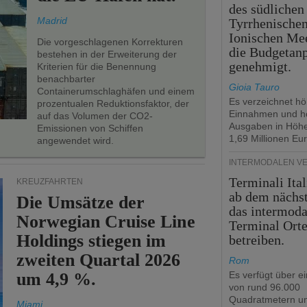
des südlichen
Madrid
Tyrrhenische
Ionischen Mee
Die vorgeschlagenen Korrekturen
die Budgetan
bestehen in der Erweiterung der
genehmigt.
Kriterien für die Benennung
benachbarter
Gioia Tauro
Containerumschlaghäfen und einem
Es verzeichnet h
prozentualen Reduktionsfaktor, der
Einnahmen und h
auf das Volumen der CO2-
Ausgaben in Höh
Emissionen von Schiffen
1,69 Millionen Eur
angewendet wird.
INTERMODALEN V
Terminali Ital
KREUZFAHRTEN
ab dem nächst
Die Umsätze der
das intermoda
Norwegian Cruise Line
Terminal Ort
Holdings stiegen im
betreiben.
zweiten Quartal 2026
Rom
um 4,9 %.
Es verfügt über e
von rund 96.000
Quadratmetern un
Miami