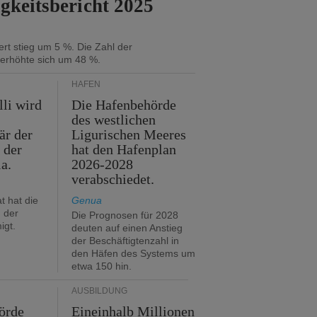
gkeitsbericht 2025
rt stieg um 5 %. Die Zahl der
 erhöhte sich um 48 %.
HÄFEN
lli wird
Die Hafenbehörde
des westlichen
är der
Ligurischen Meeres
 der
hat den Hafenplan
ia.
2026-2028
verabschiedet.
t hat die
Genua
 der
Die Prognosen für 2028
igt.
deuten auf einen Anstieg
der Beschäftigtenzahl in
den Häfen des Systems um
etwa 150 hin.
AUSBILDUNG
örde
Eineinhalb Millionen