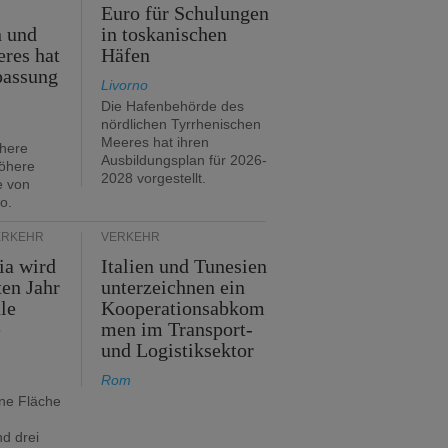
Euro für Schulungen
n und
in toskanischen
res hat
Häfen
passung
Livorno
Die Hafenbehörde des
nördlichen Tyrrhenischen
Meeres hat ihren
öhere
Ausbildungsplan für 2026-
öhere
2028 vorgestellt.
e von
o.
ERKEHR
VERKEHR
ia wird
Italien und Tunesien
en Jahr
unterzeichnen ein
le
Kooperationsabkom
e
men im Transport-
und Logistiksektor
Rom
ine Fläche
d drei