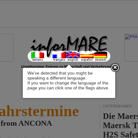
x
Unabhängige Zeitung zu Wirtschaft und Verkehrspolitik
We've detected that you might be
speaking a different language.
If you want to change the language of the
page you can click one of the flags above.
ahrstermine
UNTERNEHMEN
Die Maer
IR from ANCONA
Maersk T
H2S Safet