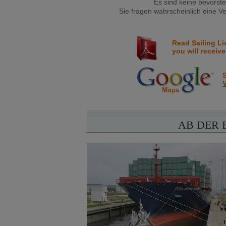
Es sind keine bevorst
Sie fragen wahrscheinlich eine Ve
Read Sailing Li
you will receive
S
V
AB DER 