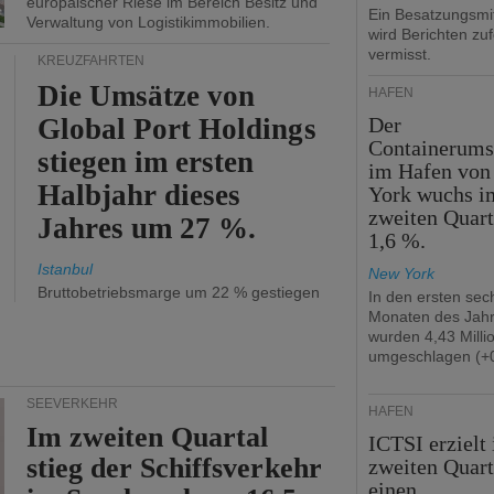
europäischer Riese im Bereich Besitz und
Ein Besatzungsmit
Verwaltung von Logistikimmobilien.
wird Berichten zu
vermisst.
KREUZFAHRTEN
Die Umsätze von
HÄFEN
Global Port Holdings
Der
Containerums
stiegen im ersten
im Hafen vo
Halbjahr dieses
York wuchs i
zweiten Quar
Jahres um 27 %.
1,6 %.
Istanbul
New York
Bruttobetriebsmarge um 22 % gestiegen
In den ersten sec
Monaten des Jah
wurden 4,43 Mill
umgeschlagen (+0
SEEVERKEHR
HÄFEN
Im zweiten Quartal
ICTSI erzielt
stieg der Schiffsverkehr
zweiten Quart
einen