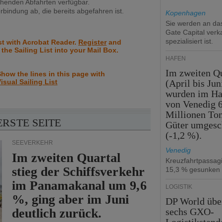
ehenden Abfahrten verfügbar.
rbindung ab, die bereits abgefahren ist.
Kopenhagen
Sie werden an d
Gate Capital verka
spezialisiert ist.
st with Acrobat Reader.
Register
and
 the Sailing List into your Mail Box.
HÄFEN
Im zweiten Qu
how the lines in this page with
isual Sailing List
(April bis Jun
wurden im Ha
von Venedig 6
Millionen To
ERSTE SEITE
Güter umgesc
(-1,2 %).
SEEVERKEHR
Venedig
Im zweiten Quartal
Kreuzfahrtpassag
stieg der Schiffsverkehr
15,3 % gesunken
im Panamakanal um 9,6
LOGISTIK
%, ging aber im Juni
DP World üb
deutlich zurück.
sechs GXO-