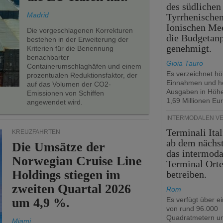
des südlichen
Madrid
Tyrrhenische
Ionischen Mee
Die vorgeschlagenen Korrekturen
die Budgetan
bestehen in der Erweiterung der
genehmigt.
Kriterien für die Benennung
benachbarter
Gioia Tauro
Containerumschlaghäfen und einem
Es verzeichnet h
prozentualen Reduktionsfaktor, der
Einnahmen und h
auf das Volumen der CO2-
Ausgaben in Höh
Emissionen von Schiffen
1,69 Millionen Eur
angewendet wird.
INTERMODALEN V
Terminali Ital
KREUZFAHRTEN
ab dem nächst
Die Umsätze der
das intermoda
Norwegian Cruise Line
Terminal Ort
Holdings stiegen im
betreiben.
zweiten Quartal 2026
Rom
um 4,9 %.
Es verfügt über e
von rund 96.000
Quadratmetern un
Miami