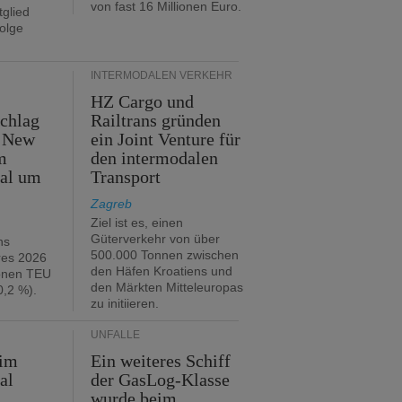
von fast 16 Millionen Euro.
glied
folge
INTERMODALEN VERKEHR
HZ Cargo und
chlag
Railtrans gründen
n New
ein Joint Venture für
m
den intermodalen
tal um
Transport
Zagreb
Ziel ist es, einen
Güterverkehr von über
hs
500.000 Tonnen zwischen
res 2026
den Häfen Kroatiens und
ionen TEU
den Märkten Mitteleuropas
,2 %).
zu initiieren.
UNFÄLLE
 im
Ein weiteres Schiff
al
der GasLog-Klasse
wurde beim