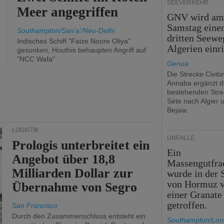
SEEVERKEHR
Meer angegriffen
GNV wird a
Samstag eine
Southampton/San'a'/Neu-Delhi
dritten Seewe
Indisches Schiff "Faize Noore Oliya"
Algerien einr
gesunken, Houthis behaupten Angriff auf
"NCC Wafa"
Genua
Die Strecke Civit
Annaba ergänzt d
bestehenden Stre
Sète nach Algier 
Bejaia.
LOGISTIK
UNFÄLLE
Prologis unterbreitet ein
Ein
Angebot über 18,8
Massengutfra
Milliarden Dollar zur
wurde in der 
von Hormuz 
Übernahme von Segro
einer Granate
getroffen.
San Francisco
Durch den Zusammenschluss entsteht ein
Southampton/Lo