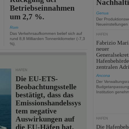
Nachhalti
Betriebseinnahmen
Genua
um 2,7 %.
Der Produktionswe
Neueinstellungen
Rom
Das Verkehrsaufkommen belief sich auf
HÄFEN
rund 8,8 Milliarden Tonnenkilometer (-7,3
Fabrizio Mari
%).
neuer
Generalsekret
Hafenbehörde
zentralen Adr
HÄFEN
Ancona
Die EU-ETS-
Der Verwaltungsra
Beobachtungsstelle
Budgetanpassung
Institution genehm
bestätigt, dass das
Emissionshandelssys
tem negative
Auswirkungen auf
HÄFEN
die EU-Häfen hat.
Die Hafenbeh