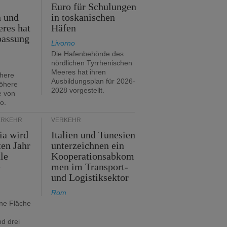
Euro für Schulungen
n und
in toskanischen
res hat
Häfen
passung
Livorno
Die Hafenbehörde des
nördlichen Tyrrhenischen
Meeres hat ihren
öhere
Ausbildungsplan für 2026-
öhere
2028 vorgestellt.
e von
o.
ERKEHR
VERKEHR
ia wird
Italien und Tunesien
en Jahr
unterzeichnen ein
le
Kooperationsabkom
e
men im Transport-
und Logistiksektor
Rom
ine Fläche
d drei