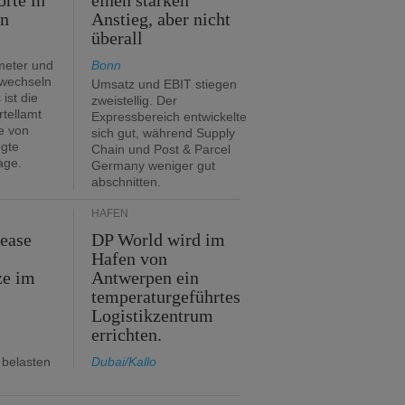
orte in
einen starken
en
Anstieg, aber nicht
überall
meter und
Bonn
 wechseln
Umsatz und EBIT stiegen
ist die
zweistellig. Der
rtellamt
Expressbereich entwickelte
e von
sich gut, während Supply
egte
Chain und Post & Parcel
age.
Germany weniger gut
abschnitten.
HÄFEN
Lease
DP World wird im
Hafen von
ze im
Antwerpen ein
temperaturgeführtes
Logistikzentrum
errichten.
 belasten
Dubai/Kallo