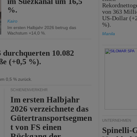
im Suezkanal um 16,5
Rekordnettog
%.
von 363 Mill
US-Dollar (+
Kairo
%).
Im ersten Halbjahr 2026 betrug das
Wachstum +14,0 %.
Manila
6 durchquerten 10.082
ße (+0,5 %).
 um 0,5 % zurück.
SCHIENENVERKEHR
Im ersten Halbjahr
2026 verzeichnete das
Gütertransportsegmen
UNTERNEHMEN
t von FS einen
Spinelli
Rückgang der