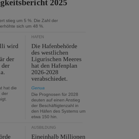
gkeitsbericht 2025
rt stieg um 5 %. Die Zahl der
 erhöhte sich um 48 %.
HÄFEN
lli wird
Die Hafenbehörde
des westlichen
är der
Ligurischen Meeres
 der
hat den Hafenplan
ia.
2026-2028
verabschiedet.
t hat die
Genua
 der
Die Prognosen für 2028
igt.
deuten auf einen Anstieg
der Beschäftigtenzahl in
den Häfen des Systems um
etwa 150 hin.
AUSBILDUNG
örde
Eineinhalb Millionen