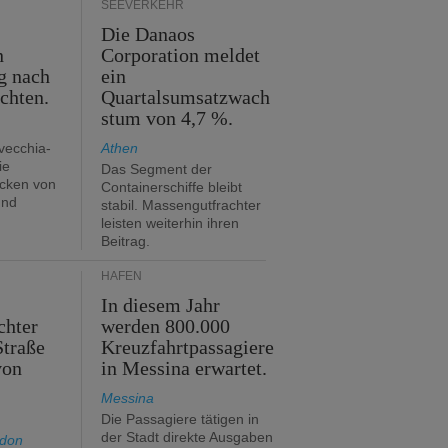
SEEVERKEHR
m
Die Danaos
n
Corporation meldet
g nach
ein
ichten.
Quartalsumsatzwach
stum von 4,7 %.
avecchia-
Athen
ie
Das Segment der
cken von
Containerschiffe bleibt
und
stabil. Massengutfrachter
leisten weiterhin ihren
Beitrag.
HÄFEN
In diesem Jahr
chter
werden 800.000
Straße
Kreuzfahrtpassagiere
von
in Messina erwartet.
Messina
Die Passagiere tätigen in
der Stadt direkte Ausgaben
ndon