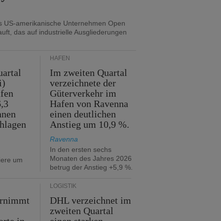
as US-amerikanische Unternehmen Open
uft, das auf industrielle Ausgliederungen
HÄFEN
artal
Im zweiten Quartal
i)
verzeichnete der
fen
Güterverkehr im
,3
Hafen von Ravenna
nnen
einen deutlichen
hlagen
Anstieg um 10,9 %.
Ravenna
In den ersten sechs
Monaten des Jahres 2026
iere um
betrug der Anstieg +5,9 %.
LOGISTIK
ernimmt
DHL verzeichnet im
zweiten Quartal