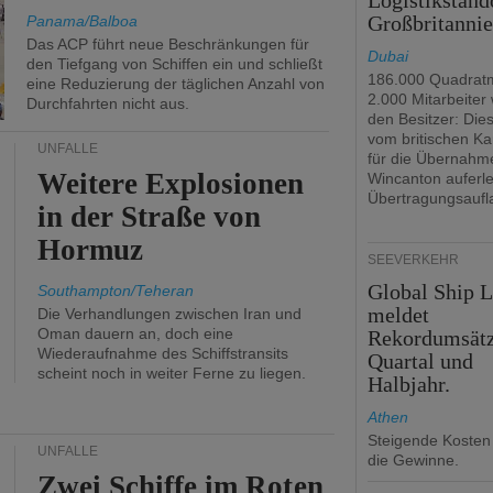
Logistikstand
Großbritanni
Panama/Balboa
Das ACP führt neue Beschränkungen für
Dubai
den Tiefgang von Schiffen ein und schließt
186.000 Quadrat
eine Reduzierung der täglichen Anzahl von
2.000 Mitarbeiter
Durchfahrten nicht aus.
den Besitzer: Dies 
vom britischen Ka
UNFÄLLE
für die Übernahm
Weitere Explosionen
Wincanton auferl
Übertragungsaufl
in der Straße von
Hormuz
SEEVERKEHR
Global Ship 
Southampton/Teheran
meldet
Die Verhandlungen zwischen Iran und
Oman dauern an, doch eine
Rekordumsät
Wiederaufnahme des Schiffstransits
Quartal und
scheint noch in weiter Ferne zu liegen.
Halbjahr.
Athen
Steigende Kosten
UNFÄLLE
die Gewinne.
Zwei Schiffe im Roten