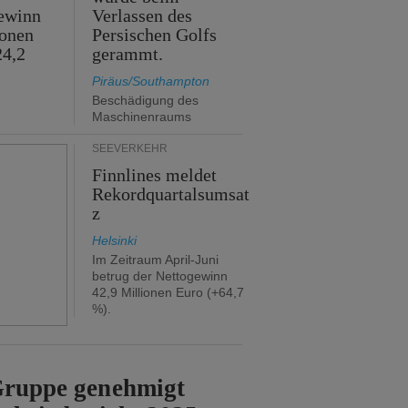
ewinn
Verlassen des
ionen
Persischen Golfs
24,2
gerammt.
Piräus/Southampton
Beschädigung des
Maschinenraums
SEEVERKEHR
Finnlines meldet
Rekordquartalsumsat
z
Helsinki
Im Zeitraum April-Juni
betrug der Nettogewinn
42,9 Millionen Euro (+64,7
%).
-Gruppe genehmigt