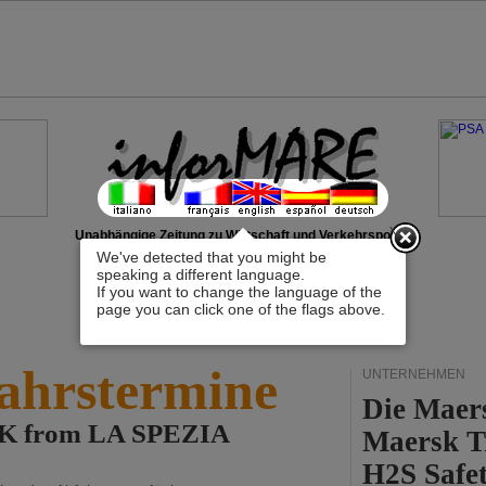
x
Unabhängige Zeitung zu Wirtschaft und Verkehrspolitik
We've detected that you might be
speaking a different language.
If you want to change the language of the
page you can click one of the flags above.
ahrstermine
UNTERNEHMEN
Die Maer
LK from LA SPEZIA
Maersk T
H2S Safet