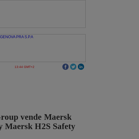
13:44 GMT+2
roup vende Maersk
 y Maersk H2S Safety