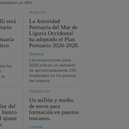
umentaron un 48%.
PUERTOS
li será
La Autoridad
tario
Portuaria del Mar de
Liguria Occidental
tuaria
ha adoptado el Plan
tico
Portuario 2026-2028.
Génova
Las proyecciones para
2028 indican un aumento
ión ha
de aproximadamente 150
e
empleados en los puertos
 la
del sistema.
FORMACIÓN
Un millón y medio
Sur del
de euros para
 Jónico
formación en puertos
l ajuste
toscanos.
o.
Livorno