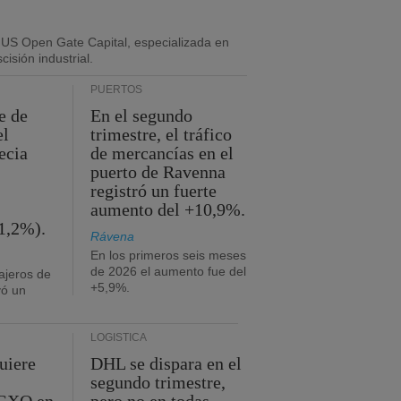
 US Open Gate Capital, especializada en
isión industrial.
PUERTOS
e de
En el segundo
el
trimestre, el tráfico
ecia
de mercancías en el
puerto de Ravenna
registró un fuerte
aumento del +10,9%.
1,2%).
Rávena
En los primeros seis meses
de 2026 el aumento fue del
ajeros de
+5,9%.
yó un
LOGÍSTICA
uiere
DHL se dispara en el
segundo trimestre,