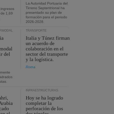
La Autoridad Portuaria del
Tirreno Septentrional ha
 ingresos
presentado su plan de
 de 1,69
formación para el periodo
.
2026-2028.
ERMODAL
TRANSPORTE
ia
Italia y Túnez firman
un acuerdo de
rmodal
colaboración en el
ir del
sector del transporte
y la logística.
Roma
amente
adrados
stas.
INFRAESTRUCTURAS
hri,
Hoy se ha logrado
Arabia
completar la
acado
perforación de los
 en el
dos túneles