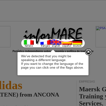
x
Periódico independiente sobre economía y política de transporte
We've detected that you might be
speaking a different language.
If you want to change the language of the
page you can click one of the flags above.
lidas
EMPRESAS
Maersk G
 (ATENE) from ANCONA
Training
Services.