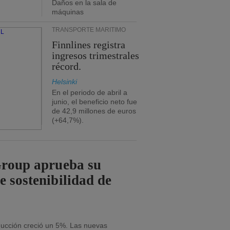
Daños en la sala de
máquinas
TRANSPORTE MARÍTIMO
Finnlines registra
ingresos trimestrales
récord.
Helsinki
En el periodo de abril a
junio, el beneficio neto fue
de 42,9 millones de euros
(+64,7%).
Group aprueba su
e sostenibilidad de
oducción creció un 5%. Las nuevas