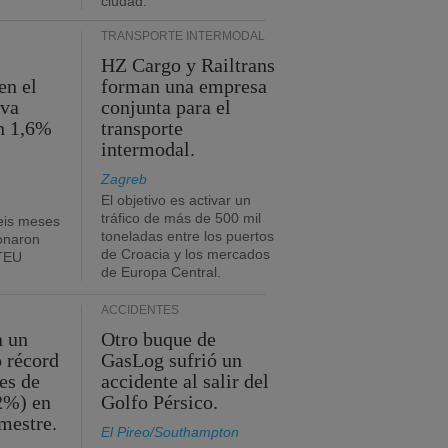
ciudad.
TRANSPORTE INTERMODAL
HZ Cargo y Railtrans
en el
forman una empresa
eva
conjunta para el
n 1,6%
transporte
intermodal.
Zagreb
El objetivo es activar un
tráfico de más de 500 mil
eis meses
toneladas entre los puertos
onaron
de Croacia y los mercados
 TEU
de Europa Central.
ACCIDENTES
a un
Otro buque de
o récord
GasLog sufrió un
es de
accidente al salir del
2%) en
Golfo Pérsico.
imestre.
El Pireo/Southampton