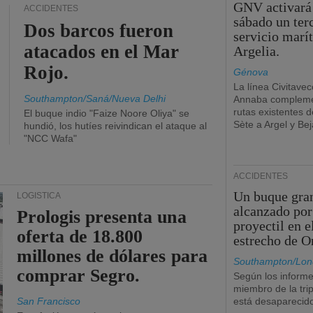
GNV activará
ACCIDENTES
sábado un ter
Dos barcos fueron
servicio marí
atacados en el Mar
Argelia.
Rojo.
Génova
La línea Civitavec
Southampton/Saná/Nueva Delhi
Annaba compleme
rutas existentes 
El buque indio "Faize Noore Oliya" se
Sète a Argel y Bej
hundió, los hutíes reivindican el ataque al
"NCC Wafa"
ACCIDENTES
Un buque gra
LOGÍSTICA
alcanzado por
Prologis presenta una
proyectil en e
oferta de 18.800
estrecho de 
millones de dólares para
Southampton/Lon
comprar Segro.
Según los informe
miembro de la tri
San Francisco
está desaparecid