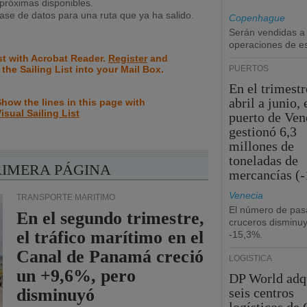
próximas disponibles.
se de datos para una ruta que ya ha salido.
Copenhague
Serán vendidas a
operaciones de esc
st with Acrobat Reader.
Register
and
 the Sailing List into your Mail Box.
PUERTOS
En el trimestr
abril a junio, 
how the lines in this page with
isual Sailing List
puerto de Ven
gestionó 6,3
millones de
toneladas de
RIMERA PÁGINA
mercancías (-
Venecia
TRANSPORTE MARÍTIMO
El número de pas
En el segundo trimestre,
cruceros disminu
el tráfico marítimo en el
-15,3%.
Canal de Panamá creció
LOGÍSTICA
un +9,6%, pero
DP World adq
disminuyó
seis centros