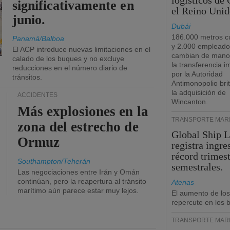
logísticos de
significativamente en
el Reino Unid
junio.
Dubái
186.000 metros c
Panamá/Balboa
y 2.000 empleado
El ACP introduce nuevas limitaciones en el
cambian de manos
calado de los buques y no excluye
la transferencia 
reducciones en el número diario de
por la Autoridad
tránsitos.
Antimonopolio bri
la adquisición de
ACCIDENTES
Wincanton.
Más explosiones en la
TRANSPORTE MARÍ
zona del estrecho de
Global Ship 
Ormuz
registra ingre
récord trimest
Southampton/Teherán
semestrales.
Las negociaciones entre Irán y Omán
continúan, pero la reapertura al tránsito
Atenas
marítimo aún parece estar muy lejos.
El aumento de los
repercute en los b
TRANSPORTE MARÍ