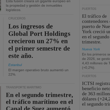
Esta fusión creará un gigante europeo en
la propiedad y gestión de inmuebles
PUERTOS
logísticos.
El tráfico de
CRUCEROS
contenedores 
Los ingresos de
puerto de Nu
York creció u
Global Port Holdings
en el segundo
crecieron un 27% en
trimestre.
el primer semestre de
Nueva York
este año.
En los primeros s
de 2026, se gesti
4,43 millones de
Estanbul
(+0,2%).
El margen operativo bruto aumentó un
22%.
PUERTOS
ICTSI registr
TRANSPORTE MARÍTIMO
beneficio net
de 363 millon
En el segundo trimestre,
dólares (+24,
el tráfico marítimo en el
el segundo tr
Canal de Suez aumentó