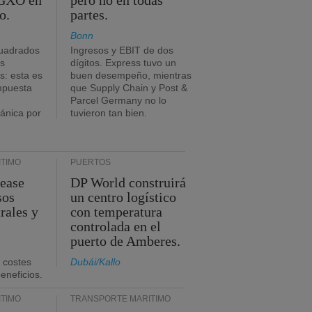
 GXO en
pero no en todas
o.
partes.
Bonn
uadrados
Ingresos y EBIT de dos
s
dígitos. Express tuvo un
: esta es
buen desempeño, mientras
impuesta
que Supply Chain y Post &
Parcel Germany no lo
tánica por
tuvieron tan bien.
TIMO
PUERTOS
Lease
DP World construirá
sos
un centro logístico
rales y
con temperatura
controlada en el
puerto de Amberes.
 costes
Dubái/Kallo
eneficios.
TIMO
TRANSPORTE MARÍTIMO