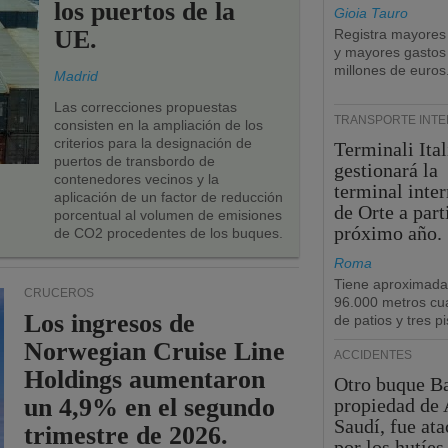
los puertos de la
Gioia Tauro
UE.
Registra mayores
y mayores gastos
millones de euros
Madrid
Las correcciones propuestas
TRANSPORTE INT
consisten en la ampliación de los
criterios para la designación de
Terminali Ital
puertos de transbordo de
gestionará la
contenedores vecinos y la
terminal inte
aplicación de un factor de reducción
de Orte a part
porcentual al volumen de emisiones
próximo año.
de CO2 procedentes de los buques.
Roma
Tiene aproximad
CRUCEROS
96.000 metros cu
Los ingresos de
de patios y tres pi
Norwegian Cruise Line
ACCIDENTES
Holdings aumentaron
Otro buque Ba
un 4,9% en el segundo
propiedad de 
Saudí, fue at
trimestre de 2026.
por los hutíes