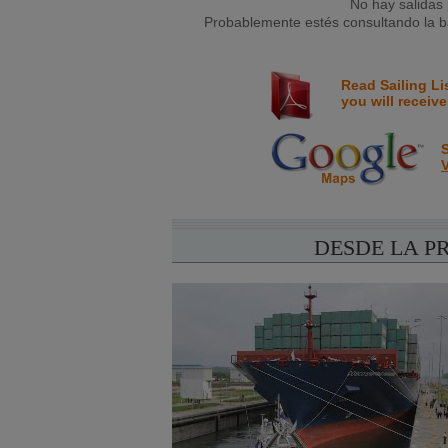
No hay salidas 
Probablemente estés consultando la ba
Read Sailing Li
you will receive
S
V
DESDE LA P