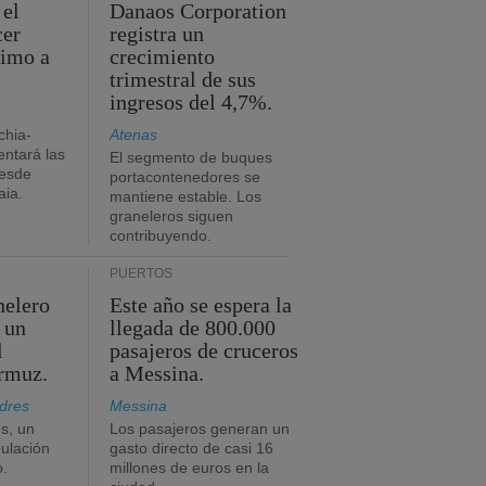
 el
Danaos Corporation
cer
registra un
timo a
crecimiento
trimestral de sus
ingresos del 4,7%.
chia-
Atenas
ntará las
El segmento de buques
desde
portacontenedores se
aia.
mantiene estable. Los
graneleros siguen
contribuyendo.
PUERTOS
nelero
Este año se espera la
 un
llegada de 800.000
l
pasajeros de cruceros
Ormuz.
a Messina.
dres
Messina
s, un
Los pasajeros generan un
pulación
gasto directo de casi 16
o.
millones de euros en la