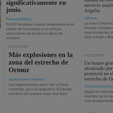
significativamente en
servicio marí
junio.
Argelia.
Génova
Panamá/Balboa
La línea Civitavec
El ACP introduce nuevas limitaciones en el
Annaba compleme
calado de los buques y no excluye
rutas existentes 
reducciones en el número diario de
Sète a Argel y Bej
tránsitos.
ACCIDENTES
Más explosiones en la
ACCIDENTES
zona del estrecho de
Un buque gra
alcanzado por
Ormuz
proyectil en e
estrecho de 
Southampton/Teherán
Las negociaciones entre Irán y Omán
Southampton/Lon
continúan, pero la reapertura al tránsito
Según los informe
marítimo aún parece estar muy lejos.
miembro de la tri
está desaparecid