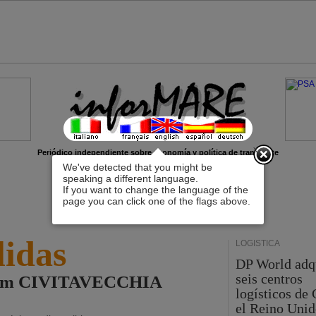
x
Periódico independiente sobre economía y política de transporte
We've detected that you might be
speaking a different language.
If you want to change the language of the
page you can click one of the flags above.
lidas
LOGÍSTICA
DP World adq
seis centros
 from CIVITAVECCHIA
logísticos de
el Reino Unid