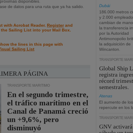
próximas disponibles.
Dubái
se de datos para una ruta que ya ha salido.
186.000 metros c
y 2.000 empleado
cambian de manos
st with Acrobat Reader.
Register
and
la transferencia 
 the Sailing List into your Mail Box.
por la Autoridad
Antimonopolio bri
la adquisición de
how the lines in this page with
isual Sailing List
Wincanton.
TRANSPORTE MARÍ
Global Ship 
RIMERA PÁGINA
registra ingre
récord trimest
TRANSPORTE MARÍTIMO
semestrales.
En el segundo trimestre,
Atenas
el tráfico marítimo en el
El aumento de los
repercute en los b
Canal de Panamá creció
un +9,6%, pero
TRANSPORTE MARÍ
GNV activará
disminuyó
sábado un ter