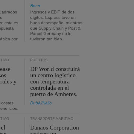
Bonn
uadrados
Ingresos y EBIT de dos
s
dígitos. Express tuvo un
: esta es
buen desempeño, mientras
impuesta
que Supply Chain y Post &
Parcel Germany no lo
tánica por
tuvieron tan bien.
TIMO
PUERTOS
Lease
DP World construirá
sos
un centro logístico
rales y
con temperatura
controlada en el
puerto de Amberes.
 costes
Dubái/Kallo
eneficios.
TIMO
TRANSPORTE MARÍTIMO
 el
Danaos Corporation
cer
registra un