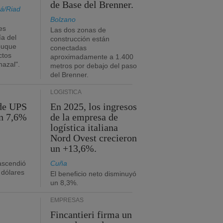
de Base del Brenner.
á/Riad
Bolzano
es
Las dos zonas de
ía del
construcción están
buque
conectadas
ctos
aproximadamente a 1.400
azal".
metros por debajo del paso
del Brenner.
LOGÍSTICA
 de UPS
En 2025, los ingresos
n 7,6%
de la empresa de
logística italiana
Nord Ovest crecieron
un +13,6%.
 ascendió
Cuña
 dólares
El beneficio neto disminuyó
un 8,3%.
EMPRESAS
Fincantieri firma un