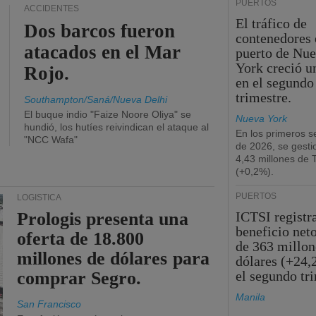
PUERTOS
ACCIDENTES
El tráfico de
Dos barcos fueron
contenedores 
atacados en el Mar
puerto de Nu
York creció u
Rojo.
en el segundo
trimestre.
Southampton/Saná/Nueva Delhi
El buque indio "Faize Noore Oliya" se
Nueva York
hundió, los hutíes reivindican el ataque al
En los primeros s
"NCC Wafa"
de 2026, se gesti
4,43 millones de
(+0,2%).
PUERTOS
LOGÍSTICA
Prologis presenta una
ICTSI registr
beneficio net
oferta de 18.800
de 363 millon
millones de dólares para
dólares (+24,
comprar Segro.
el segundo tr
Manila
San Francisco