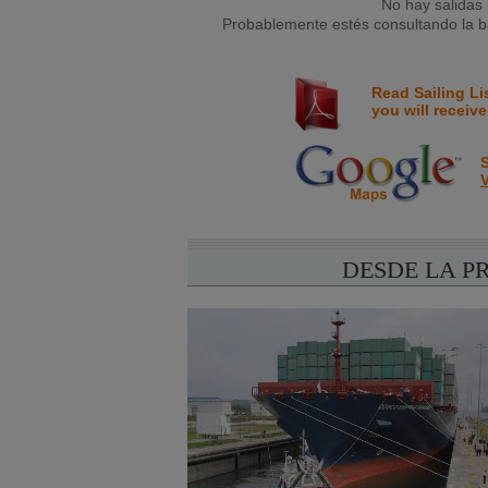
No hay salidas 
Probablemente estés consultando la ba
Read Sailing Li
you will receive
S
V
DESDE LA P