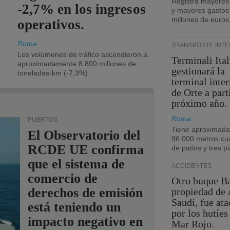
Registra mayores
-2,7% en los ingresos
y mayores gastos
millones de euros
operativos.
Roma
TRANSPORTE INT
Los volúmenes de tráfico ascendieron a
Terminali Ital
aproximadamente 8.800 millones de
gestionará la
toneladas-km (-7,3%).
terminal inte
de Orte a part
próximo año.
Roma
PUERTOS
Tiene aproximad
El Observatorio del
96.000 metros cu
RCDE UE confirma
de patios y tres pi
que el sistema de
ACCIDENTES
comercio de
Otro buque Ba
derechos de emisión
propiedad de 
Saudí, fue at
está teniendo un
por los hutíes
impacto negativo en
Mar Rojo.