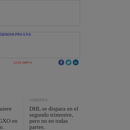
12:41 GMT+2
LOGÍSTICA
uiere
DHL se dispara en el
segundo trimestre,
 GXO en
pero no en todas
o.
partes.