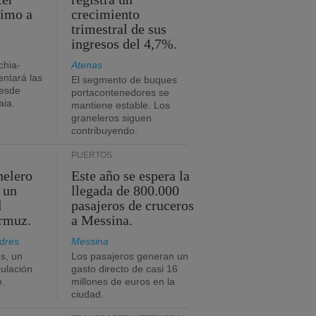
timo a
crecimiento
trimestral de sus
ingresos del 4,7%.
chia-
Atenas
ntará las
El segmento de buques
desde
portacontenedores se
aia.
mantiene estable. Los
graneleros siguen
contribuyendo.
PUERTOS
nelero
Este año se espera la
 un
llegada de 800.000
l
pasajeros de cruceros
Ormuz.
a Messina.
dres
Messina
s, un
Los pasajeros generan un
pulación
gasto directo de casi 16
o.
millones de euros en la
ciudad.