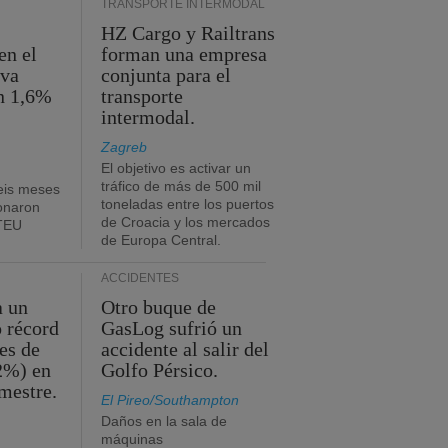
TRANSPORTE INTERMODAL
HZ Cargo y Railtrans
en el
forman una empresa
eva
conjunta para el
n 1,6%
transporte
intermodal.
Zagreb
El objetivo es activar un
tráfico de más de 500 mil
eis meses
toneladas entre los puertos
onaron
de Croacia y los mercados
 TEU
de Europa Central.
ACCIDENTES
a un
Otro buque de
o récord
GasLog sufrió un
es de
accidente al salir del
2%) en
Golfo Pérsico.
imestre.
El Pireo/Southampton
Daños en la sala de
máquinas