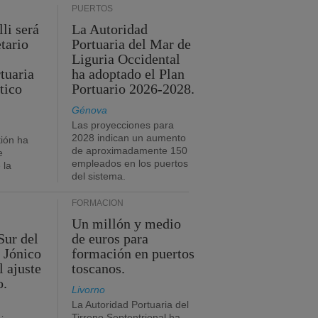
PUERTOS
li será
La Autoridad
tario
Portuaria del Mar de
Liguria Occidental
tuaria
ha adoptado el Plan
tico
Portuario 2026-2028.
Génova
Las proyecciones para
2028 indican un aumento
ión ha
de aproximadamente 150
e
empleados en los puertos
 la
del sistema.
FORMACIÓN
Un millón y medio
Sur del
de euros para
 Jónico
formación en puertos
l ajuste
toscanos.
o.
Livorno
La Autoridad Portuaria del
Tirreno Septentrional ha