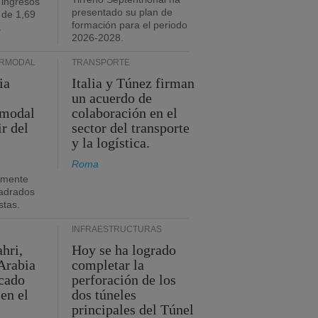
 ingresos
presentado su plan de
 de 1,69
formación para el periodo
.
2026-2028.
ERMODAL
TRANSPORTE
ia
Italia y Túnez firman
un acuerdo de
rmodal
colaboración en el
ir del
sector del transporte
y la logística.
Roma
amente
adrados
stas.
INFRAESTRUCTURAS
hri,
Hoy se ha logrado
Arabia
completar la
acado
perforación de los
 en el
dos túneles
principales del Túnel