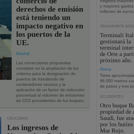
comercio de
Registra mayores
y mayores gastos
derechos de emisión
millones de euros
está teniendo un
impacto negativo en
TRANSPORTE INT
los puertos de la
Terminali Ital
gestionará la
UE.
terminal inte
de Orte a part
Madrid
próximo año.
Las correcciones propuestas
consisten en la ampliación de los
Roma
criterios para la designación de
Tiene aproximad
puertos de transbordo de
96.000 metros cu
contenedores vecinos y la
de patios y tres pi
aplicación de un factor de reducción
porcentual al volumen de emisiones
ACCIDENTES
de CO2 procedentes de los buques.
Otro buque Ba
propiedad de 
Saudí, fue at
CRUCEROS
por los hutíes
Los ingresos de
Mar Rojo.