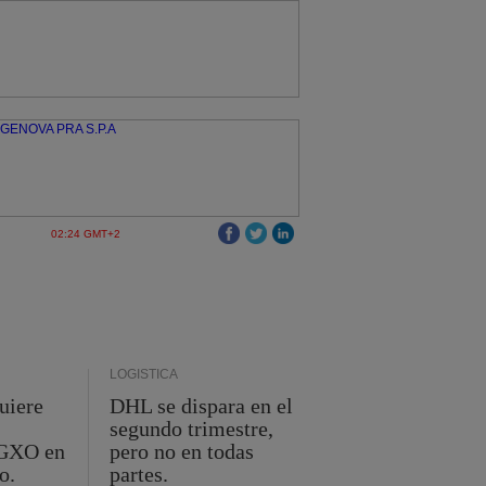
02:24 GMT+2
LOGÍSTICA
uiere
DHL se dispara en el
segundo trimestre,
 GXO en
pero no en todas
o.
partes.