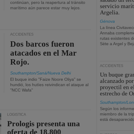
continúan, pero la reapertura al tránsito
servicio marí
marítimo aún parece estar muy lejos.
Argelia.
Génova
La línea Civitavec
Annaba compleme
ACCIDENTES
rutas existentes 
Dos barcos fueron
Sète a Argel y Bej
atacados en el Mar
Rojo.
ACCIDENTES
Southampton/Saná/Nueva Delhi
Un buque gra
El buque indio "Faize Noore Oliya" se
alcanzado por
hundió, los hutíes reivindican el ataque al
proyectil en e
"NCC Wafa"
estrecho de 
Southampton/Lon
Según los informe
miembro de la tri
LOGÍSTICA
está desaparecid
Prologis presenta una
oferta de 18.800