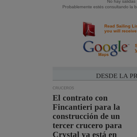
No hay salidas 
Probablemente estés consultando la ba
Read Sailing Li
you will receive
S
V
DESDE LA P
CRUCEROS
El contrato con
Fincantieri para la
construcción de un
tercer crucero para
Crystal ya está en