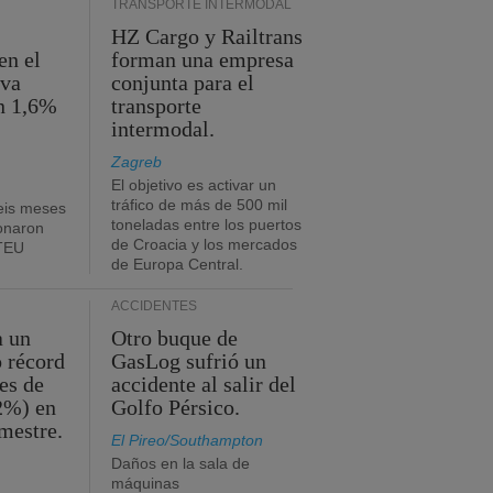
TRANSPORTE INTERMODAL
HZ Cargo y Railtrans
en el
forman una empresa
eva
conjunta para el
n 1,6%
transporte
intermodal.
Zagreb
El objetivo es activar un
tráfico de más de 500 mil
eis meses
toneladas entre los puertos
onaron
de Croacia y los mercados
 TEU
de Europa Central.
ACCIDENTES
a un
Otro buque de
o récord
GasLog sufrió un
es de
accidente al salir del
2%) en
Golfo Pérsico.
imestre.
El Pireo/Southampton
Daños en la sala de
máquinas