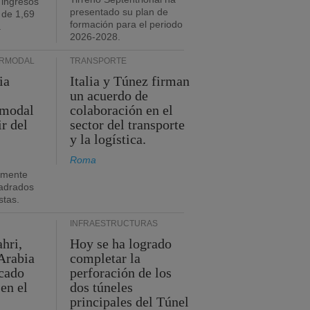
 ingresos
presentado su plan de
 de 1,69
formación para el periodo
.
2026-2028.
ERMODAL
TRANSPORTE
ia
Italia y Túnez firman
un acuerdo de
rmodal
colaboración en el
ir del
sector del transporte
y la logística.
Roma
amente
adrados
stas.
INFRAESTRUCTURAS
hri,
Hoy se ha logrado
Arabia
completar la
acado
perforación de los
 en el
dos túneles
principales del Túnel