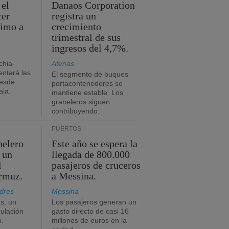
 el
Danaos Corporation
cer
registra un
timo a
crecimiento
trimestral de sus
ingresos del 4,7%.
chia-
Atenas
ntará las
El segmento de buques
desde
portacontenedores se
aia.
mantiene estable. Los
graneleros siguen
contribuyendo.
PUERTOS
nelero
Este año se espera la
 un
llegada de 800.000
l
pasajeros de cruceros
Ormuz.
a Messina.
dres
Messina
s, un
Los pasajeros generan un
pulación
gasto directo de casi 16
o.
millones de euros en la