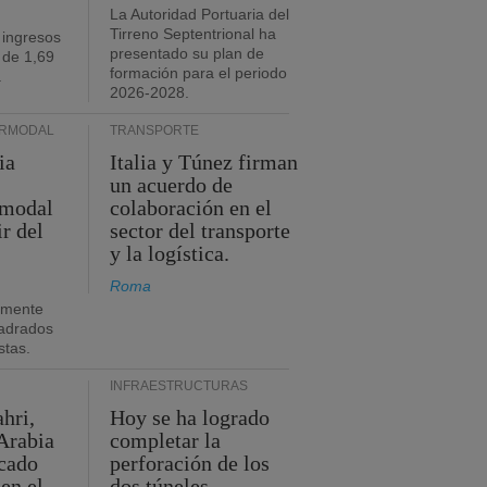
La Autoridad Portuaria del
Tirreno Septentrional ha
 ingresos
presentado su plan de
 de 1,69
formación para el periodo
.
2026-2028.
ERMODAL
TRANSPORTE
ia
Italia y Túnez firman
un acuerdo de
rmodal
colaboración en el
ir del
sector del transporte
y la logística.
Roma
amente
adrados
stas.
INFRAESTRUCTURAS
hri,
Hoy se ha logrado
Arabia
completar la
acado
perforación de los
 en el
dos túneles