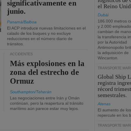
logísticos de
significativamente en
el Reino Unid
junio.
Dubái
186.000 metros c
Panamá/Balboa
y 2.000 empleado
El ACP introduce nuevas limitaciones en el
cambian de manos
calado de los buques y no excluye
la transferencia 
reducciones en el número diario de
por la Autoridad
tránsitos.
Antimonopolio bri
la adquisición de
ACCIDENTES
Wincanton.
Más explosiones en la
TRANSPORTE MARÍ
zona del estrecho de
Global Ship 
Ormuz
registra ingre
récord trimest
Southampton/Teherán
semestrales.
Las negociaciones entre Irán y Omán
continúan, pero la reapertura al tránsito
Atenas
marítimo aún parece estar muy lejos.
El aumento de los
repercute en los b
TRANSPORTE MARÍ