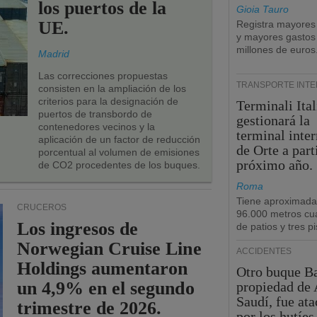
los puertos de la
Gioia Tauro
UE.
Registra mayores
y mayores gastos
millones de euros
Madrid
Las correcciones propuestas
TRANSPORTE INT
consisten en la ampliación de los
criterios para la designación de
Terminali Ital
puertos de transbordo de
gestionará la
contenedores vecinos y la
terminal inte
aplicación de un factor de reducción
de Orte a part
porcentual al volumen de emisiones
próximo año.
de CO2 procedentes de los buques.
Roma
Tiene aproximad
CRUCEROS
96.000 metros cu
Los ingresos de
de patios y tres pi
Norwegian Cruise Line
ACCIDENTES
Holdings aumentaron
Otro buque Ba
un 4,9% en el segundo
propiedad de 
Saudí, fue at
trimestre de 2026.
por los hutíes