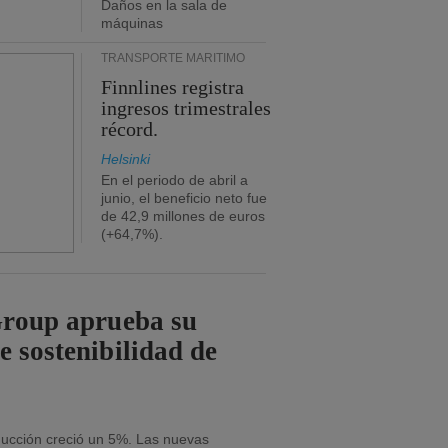
Daños en la sala de
máquinas
TRANSPORTE MARÍTIMO
Finnlines registra
ingresos trimestrales
récord.
Helsinki
En el periodo de abril a
junio, el beneficio neto fue
de 42,9 millones de euros
(+64,7%).
Group aprueba su
e sostenibilidad de
oducción creció un 5%. Las nuevas