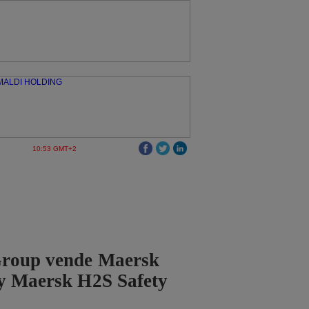
10:53 GMT+2
roup vende Maersk
 y Maersk H2S Safety