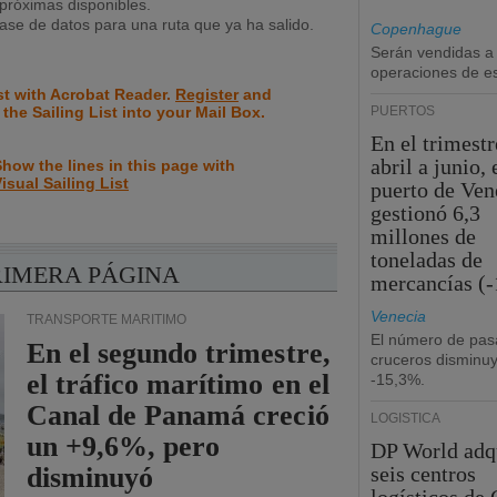
próximas disponibles.
se de datos para una ruta que ya ha salido.
Copenhague
Serán vendidas a
operaciones de esc
st with Acrobat Reader.
Register
and
 the Sailing List into your Mail Box.
PUERTOS
En el trimestr
abril a junio, 
how the lines in this page with
isual Sailing List
puerto de Ven
gestionó 6,3
millones de
toneladas de
RIMERA PÁGINA
mercancías (-
Venecia
TRANSPORTE MARÍTIMO
El número de pas
En el segundo trimestre,
cruceros disminu
el tráfico marítimo en el
-15,3%.
Canal de Panamá creció
LOGÍSTICA
un +9,6%, pero
DP World adq
disminuyó
seis centros