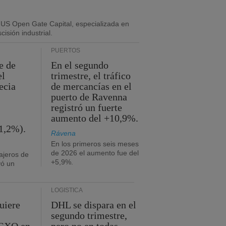
 US Open Gate Capital, especializada en
isión industrial.
PUERTOS
e de
En el segundo
el
trimestre, el tráfico
ecia
de mercancías en el
puerto de Ravenna
registró un fuerte
aumento del +10,9%.
1,2%).
Rávena
En los primeros seis meses
de 2026 el aumento fue del
ajeros de
+5,9%.
yó un
LOGÍSTICA
uiere
DHL se dispara en el
segundo trimestre,