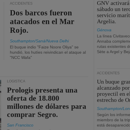
GNV activará
ACCIDENTES
sábado un ter
Dos barcos fueron
servicio marí
atacados en el Mar
Argelia.
Rojo.
Génova
La línea Civitavec
Southampton/Saná/Nueva Delhi
Annaba compleme
rutas existentes 
El buque indio "Faize Noore Oliya" se
Sète a Argel y Bej
hundió, los hutíes reivindican el ataque al
"NCC Wafa"
ACCIDENTES
Un buque gra
LOGÍSTICA
alcanzado por
Prologis presenta una
proyectil en e
oferta de 18.800
estrecho de 
millones de dólares para
Southampton/Lon
comprar Segro.
Según los informe
miembro de la tri
San Francisco
está desaparecid