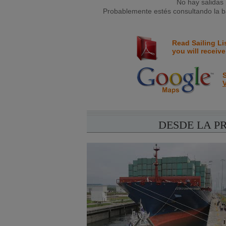
No hay salidas 
Probablemente estés consultando la ba
Read Sailing Li
you will receive
S
V
DESDE LA P