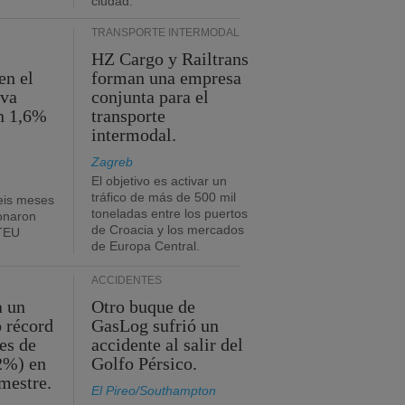
ciudad.
TRANSPORTE INTERMODAL
HZ Cargo y Railtrans
en el
forman una empresa
eva
conjunta para el
n 1,6%
transporte
intermodal.
Zagreb
El objetivo es activar un
tráfico de más de 500 mil
eis meses
toneladas entre los puertos
onaron
de Croacia y los mercados
 TEU
de Europa Central.
ACCIDENTES
a un
Otro buque de
o récord
GasLog sufrió un
es de
accidente al salir del
2%) en
Golfo Pérsico.
imestre.
El Pireo/Southampton