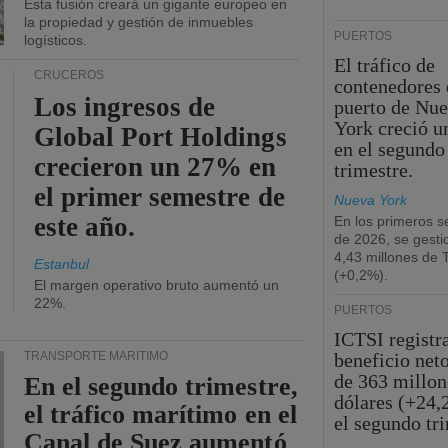
Esta fusión creará un gigante europeo en
la propiedad y gestión de inmuebles
PUERTOS
logísticos.
El tráfico de
CRUCEROS
contenedores 
Los ingresos de
puerto de Nu
York creció u
Global Port Holdings
en el segundo
crecieron un 27% en
trimestre.
el primer semestre de
Nueva York
este año.
En los primeros s
de 2026, se gesti
4,43 millones de
Estanbul
(+0,2%).
El margen operativo bruto aumentó un
22%.
PUERTOS
ICTSI registr
TRANSPORTE MARÍTIMO
beneficio net
de 363 millon
En el segundo trimestre,
dólares (+24,
el tráfico marítimo en el
el segundo tr
Canal de Suez aumentó