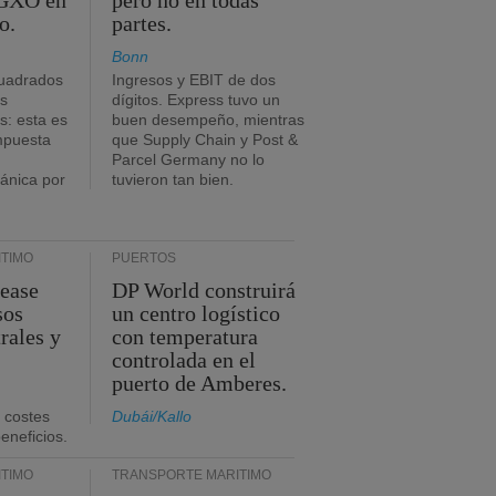
 GXO en
pero no en todas
o.
partes.
Bonn
uadrados
Ingresos y EBIT de dos
s
dígitos. Express tuvo un
: esta es
buen desempeño, mientras
impuesta
que Supply Chain y Post &
Parcel Germany no lo
tánica por
tuvieron tan bien.
TIMO
PUERTOS
Lease
DP World construirá
sos
un centro logístico
rales y
con temperatura
controlada en el
puerto de Amberes.
 costes
Dubái/Kallo
eneficios.
TIMO
TRANSPORTE MARÍTIMO