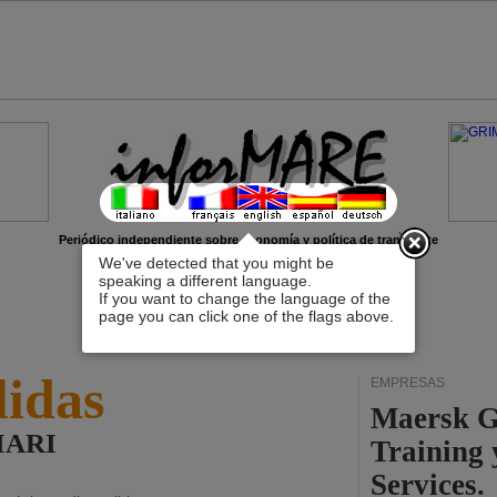
x
Periódico independiente sobre economía y política de transporte
We've detected that you might be
speaking a different language.
If you want to change the language of the
page you can click one of the flags above.
lidas
EMPRESAS
Maersk G
LIARI
Training
Services.