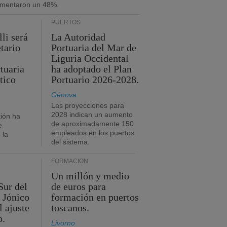
umentaron un 48%.
PUERTOS
li será
La Autoridad
tario
Portuaria del Mar de
Liguria Occidental
tuaria
ha adoptado el Plan
tico
Portuario 2026-2028.
Génova
Las proyecciones para
2028 indican un aumento
ión ha
de aproximadamente 150
e
empleados en los puertos
 la
del sistema.
FORMACIÓN
Un millón y medio
Sur del
de euros para
 Jónico
formación en puertos
l ajuste
toscanos.
o.
Livorno