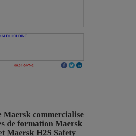
06:04 GMT+2
e Maersk commercialise
ces de formation Maersk
et Maersk H2S Safety