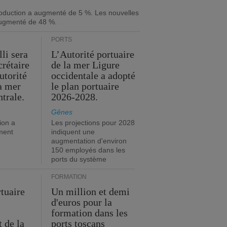
roduction a augmenté de 5 %. Les nouvelles
ugmenté de 48 %.
PORTS
li sera
L’Autorité portuaire
crétaire
de la mer Ligure
utorité
occidentale a adopté
la mer
le plan portuaire
trale.
2026-2028.
Gênes
ion a
Les projections pour 2028
ment
indiquent une
augmentation d'environ
150 employés dans les
ports du système
FORMATION
rtuaire
Un million et demi
d'euros pour la
formation dans les
 de la
ports toscans