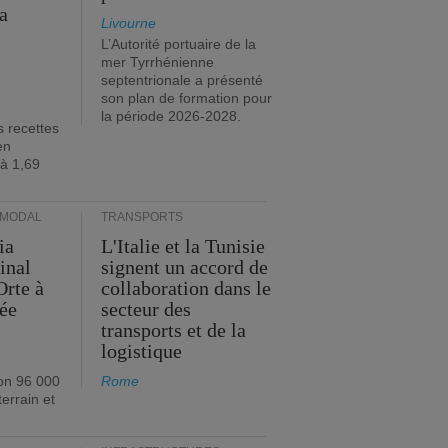
a
Livourne
L’Autorité portuaire de la
mer Tyrrhénienne
septentrionale a présenté
son plan de formation pour
la période 2026-2028.
s recettes
en
 à 1,69
RMODAL
TRANSPORTS
ia
L'Italie et la Tunisie
inal
signent un accord de
Orte à
collaboration dans le
née
secteur des
transports et de la
logistique
on 96 000
Rome
errain et