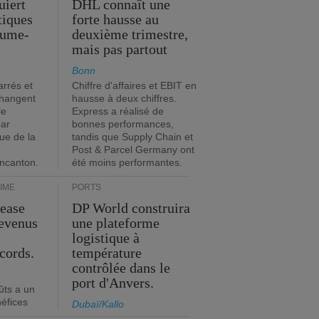
uiert
DHL connaît une
stiques
forte hausse au
ume-
deuxième trimestre,
mais pas partout
Bonn
rrés et
Chiffre d'affaires et EBIT en
changent
hausse à deux chiffres.
le
Express a réalisé de
par
bonnes performances,
que de la
tandis que Supply Chain et
Post & Parcel Germany ont
incanton.
été moins performantes.
IME
PORTS
Lease
DP World construira
revenus
une plateforme
t
logistique à
cords.
température
contrôlée dans le
port d'Anvers.
ûts a un
néfices
Dubaï/Kallo