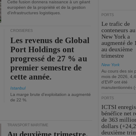
Cette fusion donnera naissance à un géant
européen de la propriété et de la gestion
d'infrastructures logistiques.
PORTS
Le trafic de
conteneurs au
CROISIÈRES
New York a
Les revenus de Global
augmenté de 
Port Holdings ont
au deuxième
trimestre
progressé de 27 % au
New York
premier semestre de
Au cours des six 
cette année.
mois de 2026, 4,4
d'EVP ont été
manutentionnés (
Istanbul
La marge brute d'exploitation a augmenté
PORTS
de 22 %.
ICTSI enregis
bénéfice net 
de 363 millio
dollars (+24,
TRANSPORT MARITIME
deuxième tri
Au deuxième trimestre,