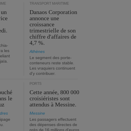
IME
TRANSPORT MARITIME
 un
Danaos Corporation
vice
annonce une
s
croissance
edi.
trimestrielle de son
chiffre d'affaires de
4,7 %.
chia-
a les
Athènes
eliant
Le segment des porte-
jaïa.
conteneurs reste stable.
Les vraquiers continuent
d'y contribuer.
PORTS
ouché
Cette année, 800 000
ans le
croisiéristes sont
uz
attendus à Messine.
dres
Messine
ipage
Les passagers effectuent
ru.
des dépenses directes de
près de 16 millions d'euros