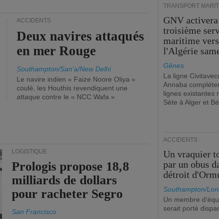
TRANSPORT MARIT
GNV activera
ACCIDENTS
troisième ser
Deux navires attaqués
maritime ver
en mer Rouge
l'Algérie sam
Gênes
Southampton/San'a/New Delhi
La ligne Civitavec
Le navire indien « Faize Noore Oliya »
Annaba compléter
coulé, les Houthis revendiquent une
lignes existantes r
attaque contre le « NCC Wafa »
Sète à Alger et Bé
ACCIDENTS
LOGISTIQUE
Un vraquier t
par un obus d
Prologis propose 18,8
détroit d'Orm
milliards de dollars
Southampton/Lon
pour racheter Segro
Un membre d'équ
serait porté dispa
San Francisco