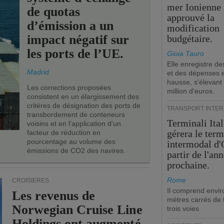
mer Ionienne 
de quotas
approuvé la
d’émission a un
modification
impact négatif sur
budgétaire.
les ports de l’UE.
Gioia Tauro
Elle enregistre de
Madrid
et des dépenses 
hausse, s'élevant
Les corrections proposées
million d'euros.
consistent en un élargissement des
critères de désignation des ports de
TRANSPORT INTE
transbordement de conteneurs
Terminali Ital
voisins et en l'application d'un
gérera le term
facteur de réduction en
pourcentage au volume des
intermodal d'
émissions de CO2 des navires.
partir de l'an
prochaine.
Rome
CROISIÈRES
Il comprend envir
Les revenus de
mètres carrés de t
Norwegian Cruise Line
trois voies
Holdings ont augmenté