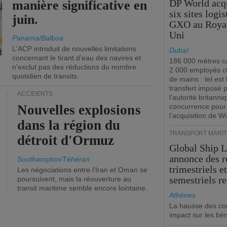
DP World acq
manière significative en
six sites logi
juin.
GXO au Roya
Uni
Panama/Balboa
L'ACP introduit de nouvelles limitations
Dubaï
concernant le tirant d'eau des navires et
186 000 mètres ca
n'exclut pas des réductions du nombre
2 000 employés 
quotidien de transits.
de mains : tel est 
transfert imposé 
ACCIDENTS
l’autorité britanni
Nouvelles explosions
concurrence pour
l’acquisition de W
dans la région du
TRANSPORT MARIT
détroit d'Ormuz
Global Ship 
annonce des 
Southampton/Téhéran
trimestriels e
Les négociations entre l'Iran et Oman se
semestriels re
poursuivent, mais la réouverture au
transit maritime semble encore lointaine.
Athènes
La hausse des co
impact sur les bé