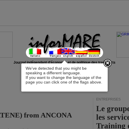
x
Journal indépendant d'économie et de politique des transports
We've detected that you might be
speaking a different language.
If you want to change the language of the
page you can click one of the flags above.
ENTREPRISES
Le group
 (ATENE) from ANCONA
les servi
Training 