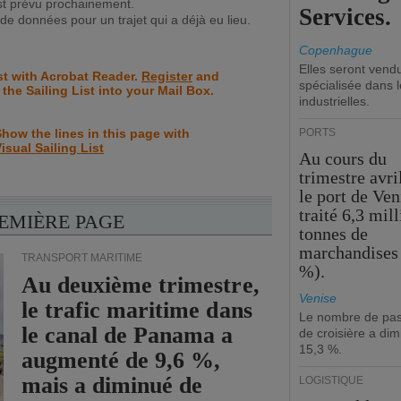
st prévu prochainement.
Services.
e données pour un trajet qui a déjà eu lieu.
Copenhague
Elles seront vend
st with Acrobat Reader.
Register
and
spécialisée dans l
 the Sailing List into your Mail Box.
industrielles.
how the lines in this page with
PORTS
isual Sailing List
Au cours du
trimestre avri
le port de Ven
traité 6,3 mil
REMIÈRE PAGE
tonnes de
marchandises 
TRANSPORT MARITIME
%).
Au deuxième trimestre,
Venise
le trafic maritime dans
Le nombre de pa
le canal de Panama a
de croisière a di
15,3 %.
augmenté de 9,6 %,
mais a diminué de
LOGISTIQUE