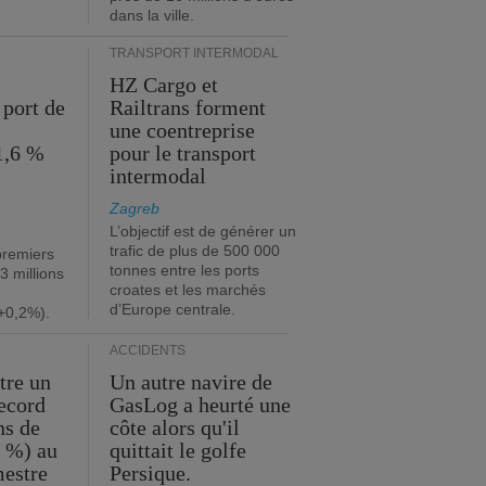
dans la ville.
TRANSPORT INTERMODAL
HZ Cargo et
 port de
Railtrans forment
une coentreprise
1,6 %
pour le transport
intermodal
Zagreb
L’objectif est de générer un
trafic de plus de 500 000
premiers
tonnes entre les ports
3 millions
croates et les marchés
d’Europe centrale.
+0,2%).
ACCIDENTS
tre un
Un autre navire de
record
GasLog a heurté une
ns de
côte alors qu'il
2 %) au
quittait le golfe
mestre
Persique.