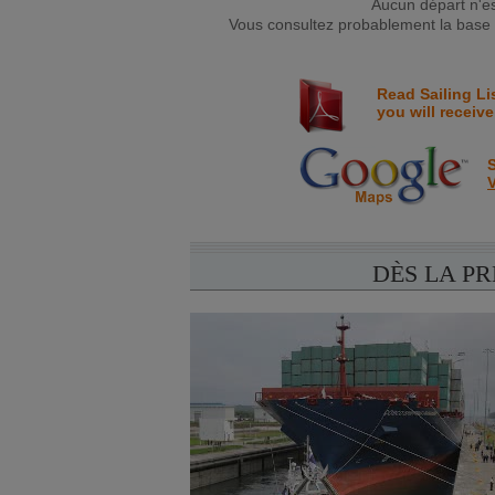
Aucun départ n'e
Vous consultez probablement la base d
Read Sailing Li
you will receive
S
V
DÈS LA P