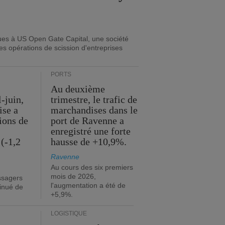
ues à US Open Gate Capital, une société
es opérations de scission d'entreprises
PORTS
Au deuxième
l-juin,
trimestre, le trafic de
ise a
marchandises dans le
lions de
port de Ravenne a
enregistré une forte
(-1,2
hausse de +10,9%.
Ravenne
Au cours des six premiers
mois de 2026,
ssagers
l'augmentation a été de
minué de
+5,9%.
LOGISTIQUE