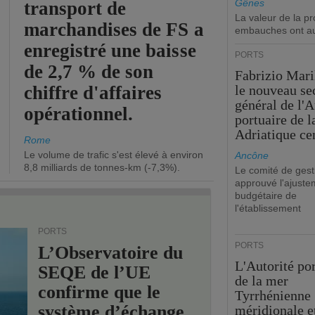
Gênes
transport de
La valeur de la p
marchandises de FS a
embauches ont a
enregistré une baisse
PORTS
de 2,7 % de son
Fabrizio Maril
chiffre d'affaires
le nouveau se
général de l'A
opérationnel.
portuaire de 
Adriatique cen
Rome
Le volume de trafic s'est élevé à environ
Ancône
8,8 milliards de tonnes-km (-7,3%).
Le comité de gest
approuvé l'ajuste
budgétaire de
l'établissement
PORTS
PORTS
L’Observatoire du
L'Autorité po
SEQE de l’UE
de la mer
confirme que le
Tyrrhénienne
système d’échange
méridionale et