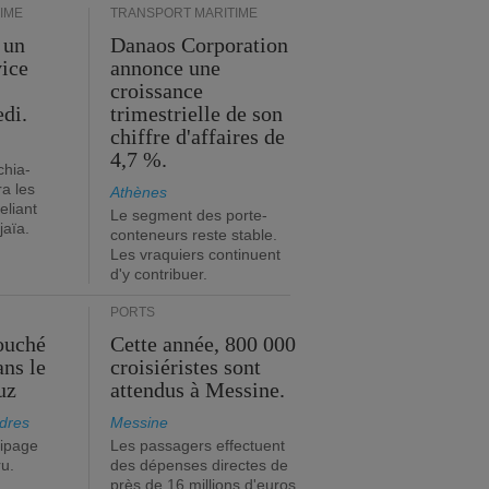
IME
TRANSPORT MARITIME
 un
Danaos Corporation
vice
annonce une
s
croissance
edi.
trimestrielle de son
chiffre d'affaires de
4,7 %.
chia-
a les
Athènes
eliant
Le segment des porte-
jaïa.
conteneurs reste stable.
Les vraquiers continuent
d'y contribuer.
PORTS
ouché
Cette année, 800 000
ans le
croisiéristes sont
uz
attendus à Messine.
dres
Messine
ipage
Les passagers effectuent
ru.
des dépenses directes de
près de 16 millions d'euros