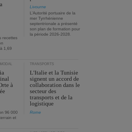
a
Livourne
L’Autorité portuaire de la
mer Tyrrhénienne
septentrionale a présenté
son plan de formation pour
la période 2026-2028.
s recettes
en
 à 1,69
RMODAL
TRANSPORTS
ia
L'Italie et la Tunisie
inal
signent un accord de
Orte à
collaboration dans le
née
secteur des
transports et de la
logistique
on 96 000
Rome
errain et