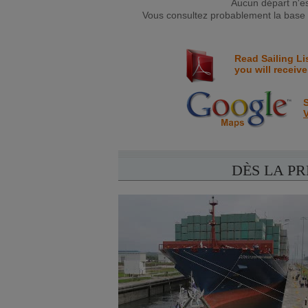
Aucun départ n'e
Vous consultez probablement la base d
Read Sailing Li
you will receive
S
V
DÈS LA P