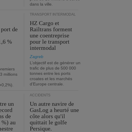
dans la ville.
TRANSPORT INTERMODAL
HZ Cargo et
 port de
Railtrans forment
une coentreprise
1,6 %
pour le transport
intermodal
Zagreb
L’objectif est de générer un
trafic de plus de 500 000
premiers
tonnes entre les ports
3 millions
croates et les marchés
d’Europe centrale.
+0,2%).
ACCIDENTS
tre un
Un autre navire de
record
GasLog a heurté une
ns de
côte alors qu'il
2 %) au
quittait le golfe
mestre
Persique.