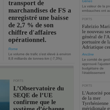
Gênes
transport de
La valeur de la p
marchandises de FS a
embauches ont a
enregistré une baisse
PORTS
de 2,7 % de son
Fabrizio Maril
chiffre d'affaires
le nouveau se
général de l'A
opérationnel.
portuaire de 
Adriatique cen
Rome
Le volume de trafic s'est élevé à environ
Ancône
8,8 milliards de tonnes-km (-7,3%).
Le comité de gest
approuvé l'ajuste
budgétaire de
l'établissement
PORTS
PORTS
L’Observatoire du
L'Autorité po
SEQE de l’UE
de la mer
confirme que le
Tyrrhénienne
système d’échange
méridionale et