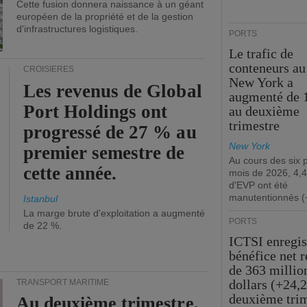
Cette fusion donnera naissance à un géant
européen de la propriété et de la gestion
d'infrastructures logistiques.
PORTS
Le trafic de
conteneurs au
CROISIÈRES
New York a
Les revenus de Global
augmenté de 
Port Holdings ont
au deuxième
trimestre
progressé de 27 % au
New York
premier semestre de
Au cours des six 
cette année.
mois de 2026, 4,4
d'EVP ont été
manutentionnés (
Istanbul
La marge brute d'exploitation a augmenté
PORTS
de 22 %.
ICTSI enregis
bénéfice net 
de 363 millio
dollars (+24,
TRANSPORT MARITIME
deuxième tri
Au deuxième trimestre,