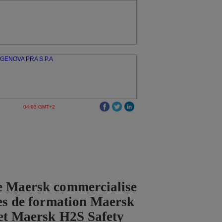
04:03 GMT+2
e Maersk commercialise
ces de formation Maersk
et Maersk H2S Safety