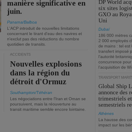
DP World acq
manière significative en
six sites logi
juin.
GXO au Roya
Uni
Panama/Balboa
L'ACP introduit de nouvelles limitations
Dubaï
concernant le tirant d'eau des navires et
186 000 mètres ca
n'exclut pas des réductions du nombre
2 000 employés 
quotidien de transits.
de mains : tel est 
transfert imposé 
ACCIDENTS
l’autorité britanni
Nouvelles explosions
concurrence pour
l’acquisition de W
dans la région du
TRANSPORT MARIT
détroit d'Ormuz
Global Ship 
annonce des 
Southampton/Téhéran
trimestriels e
Les négociations entre l'Iran et Oman se
semestriels re
poursuivent, mais la réouverture au
transit maritime semble encore lointaine.
Athènes
La hausse des co
impact sur les bé