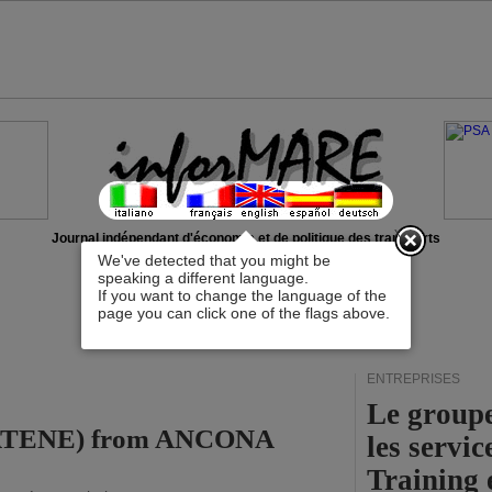
x
Journal indépendant d'économie et de politique des transports
We've detected that you might be
speaking a different language.
If you want to change the language of the
page you can click one of the flags above.
ENTREPRISES
Le group
 (ATENE) from ANCONA
les servi
Training 