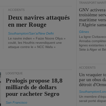
TRANSPORT MARIT
GNV activera
ACCIDENTS
troisième ser
Deux navires attaqués
maritime ver
en mer Rouge
l'Algérie sam
Gênes
Southampton/San'a/New Delhi
La ligne Civitavec
Le navire indien « Faize Noore Oliya »
Annaba compléter
coulé, les Houthis revendiquent une
lignes existantes r
attaque contre le « NCC Wafa »
Sète à Alger et Bé
ACCIDENTS
LOGISTIQUE
Un vraquier t
par un obus d
Prologis propose 18,8
détroit d'Orm
milliards de dollars
Southampton/Lon
pour racheter Segro
Un membre d'équ
serait porté dispa
San Francisco