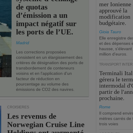
mer Ionienne 
de quotas
approuvé la
d’émission a un
modification
impact négatif sur
budgétaire.
les ports de l’UE.
Gioia Tauro
Elle enregistre de
Madrid
et des dépenses 
hausse, s'élevant
Les corrections proposées
million d'euros.
consistent en un élargissement des
critères de désignation des ports de
TRANSPORT INTE
transbordement de conteneurs
Terminali Ital
voisins et en l'application d'un
gérera le term
facteur de réduction en
pourcentage au volume des
intermodal d'
émissions de CO2 des navires.
partir de l'an
prochaine.
Rome
CROISIÈRES
Il comprend envir
Les revenus de
mètres carrés de t
Norwegian Cruise Line
trois voies
Holdings ont augmenté