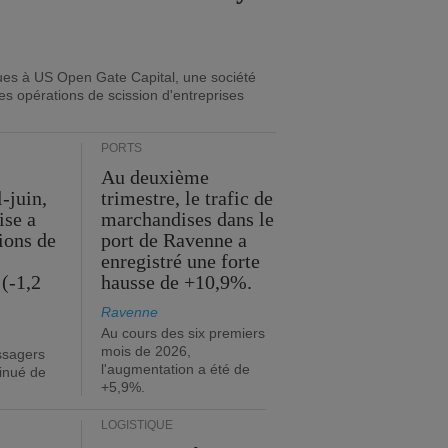
ues à US Open Gate Capital, une société
es opérations de scission d'entreprises
PORTS
Au deuxième
l-juin,
trimestre, le trafic de
ise a
marchandises dans le
lions de
port de Ravenne a
enregistré une forte
(-1,2
hausse de +10,9%.
Ravenne
Au cours des six premiers
mois de 2026,
ssagers
l'augmentation a été de
minué de
+5,9%.
LOGISTIQUE