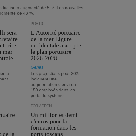
roduction a augmenté de 5 %. Les nouvelles
ugmenté de 48 %.
PORTS
li sera
L’Autorité portuaire
crétaire
de la mer Ligure
utorité
occidentale a adopté
la mer
le plan portuaire
trale.
2026-2028.
Gênes
ion a
Les projections pour 2028
ment
indiquent une
augmentation d'environ
150 employés dans les
ports du système
FORMATION
rtuaire
Un million et demi
d'euros pour la
formation dans les
 de la
ports toscans