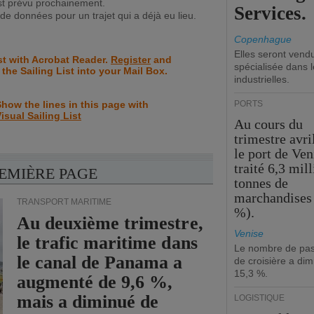
st prévu prochainement.
Services.
e données pour un trajet qui a déjà eu lieu.
Copenhague
Elles seront vend
st with Acrobat Reader.
Register
and
spécialisée dans l
 the Sailing List into your Mail Box.
industrielles.
how the lines in this page with
PORTS
isual Sailing List
Au cours du
trimestre avri
le port de Ven
traité 6,3 mil
REMIÈRE PAGE
tonnes de
marchandises 
TRANSPORT MARITIME
%).
Au deuxième trimestre,
Venise
le trafic maritime dans
Le nombre de pa
le canal de Panama a
de croisière a di
15,3 %.
augmenté de 9,6 %,
mais a diminué de
LOGISTIQUE