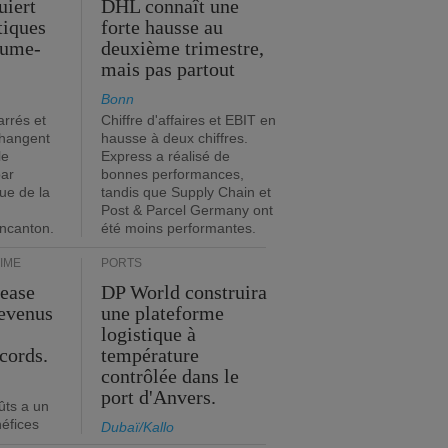
uiert
DHL connaît une
stiques
forte hausse au
ume-
deuxième trimestre,
mais pas partout
Bonn
rrés et
Chiffre d'affaires et EBIT en
changent
hausse à deux chiffres.
le
Express a réalisé de
par
bonnes performances,
que de la
tandis que Supply Chain et
Post & Parcel Germany ont
incanton.
été moins performantes.
IME
PORTS
Lease
DP World construira
revenus
une plateforme
t
logistique à
cords.
température
contrôlée dans le
port d'Anvers.
ûts a un
néfices
Dubaï/Kallo