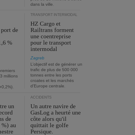
dans la ville.
TRANSPORT INTERMODAL
HZ Cargo et
 port de
Railtrans forment
une coentreprise
1,6 %
pour le transport
intermodal
Zagreb
L’objectif est de générer un
trafic de plus de 500 000
premiers
tonnes entre les ports
3 millions
croates et les marchés
d’Europe centrale.
+0,2%).
ACCIDENTS
tre un
Un autre navire de
record
GasLog a heurté une
ns de
côte alors qu'il
2 %) au
quittait le golfe
mestre
Persique.