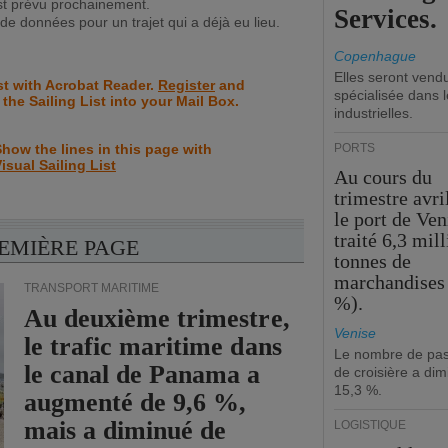
st prévu prochainement.
Services.
e données pour un trajet qui a déjà eu lieu.
Copenhague
Elles seront vend
st with Acrobat Reader.
Register
and
spécialisée dans l
 the Sailing List into your Mail Box.
industrielles.
how the lines in this page with
PORTS
isual Sailing List
Au cours du
trimestre avri
le port de Ven
traité 6,3 mil
REMIÈRE PAGE
tonnes de
marchandises 
TRANSPORT MARITIME
%).
Au deuxième trimestre,
Venise
le trafic maritime dans
Le nombre de pa
le canal de Panama a
de croisière a di
15,3 %.
augmenté de 9,6 %,
mais a diminué de
LOGISTIQUE