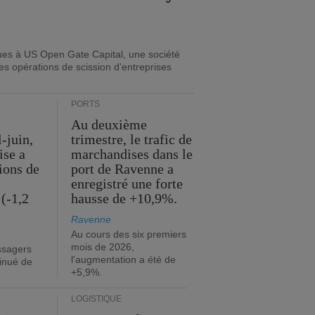
ues à US Open Gate Capital, une société
es opérations de scission d'entreprises
PORTS
Au deuxième
l-juin,
trimestre, le trafic de
ise a
marchandises dans le
lions de
port de Ravenne a
enregistré une forte
(-1,2
hausse de +10,9%.
Ravenne
Au cours des six premiers
mois de 2026,
ssagers
l'augmentation a été de
minué de
+5,9%.
LOGISTIQUE