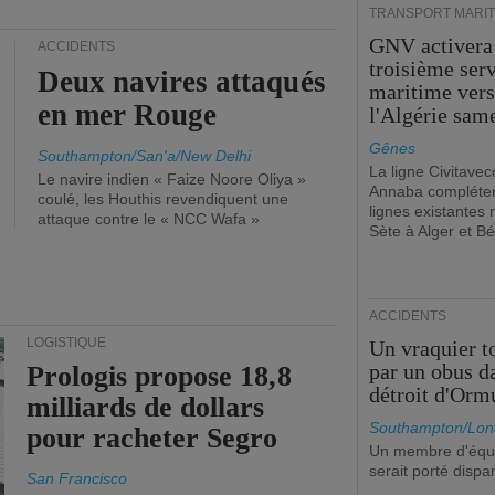
TRANSPORT MARIT
GNV activera
ACCIDENTS
troisième ser
Deux navires attaqués
maritime ver
en mer Rouge
l'Algérie sam
Gênes
Southampton/San'a/New Delhi
La ligne Civitavec
Le navire indien « Faize Noore Oliya »
Annaba compléter
coulé, les Houthis revendiquent une
lignes existantes r
attaque contre le « NCC Wafa »
Sète à Alger et Bé
ACCIDENTS
LOGISTIQUE
Un vraquier t
par un obus d
Prologis propose 18,8
détroit d'Orm
milliards de dollars
Southampton/Lon
pour racheter Segro
Un membre d'équ
serait porté dispa
San Francisco