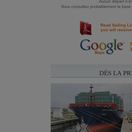
Aucun départ n'e
Vous consultez probablement la base d
Read Sailing Li
you will receive
S
V
DÈS LA P