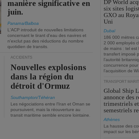
DP World acq
manière significative en
six sites logi
juin.
GXO au Roya
Uni
Panama/Balboa
L'ACP introduit de nouvelles limitations
Dubaï
concernant le tirant d'eau des navires et
186 000 mètres ca
n'exclut pas des réductions du nombre
2 000 employés 
quotidien de transits.
de mains : tel est 
transfert imposé 
ACCIDENTS
l’autorité britanni
Nouvelles explosions
concurrence pour
l’acquisition de W
dans la région du
TRANSPORT MARIT
détroit d'Ormuz
Global Ship 
annonce des 
Southampton/Téhéran
trimestriels e
Les négociations entre l'Iran et Oman se
semestriels re
poursuivent, mais la réouverture au
transit maritime semble encore lointaine.
Athènes
La hausse des co
impact sur les bé