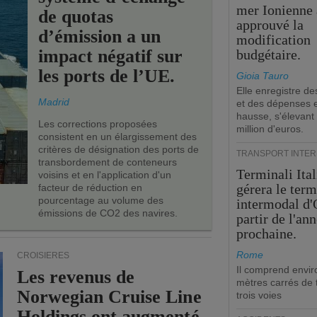
mer Ionienne 
de quotas
approuvé la
d’émission a un
modification
impact négatif sur
budgétaire.
les ports de l’UE.
Gioia Tauro
Elle enregistre de
Madrid
et des dépenses 
hausse, s'élevant
Les corrections proposées
million d'euros.
consistent en un élargissement des
critères de désignation des ports de
TRANSPORT INTE
transbordement de conteneurs
Terminali Ital
voisins et en l'application d'un
gérera le term
facteur de réduction en
pourcentage au volume des
intermodal d'
émissions de CO2 des navires.
partir de l'an
prochaine.
Rome
CROISIÈRES
Il comprend envir
Les revenus de
mètres carrés de t
Norwegian Cruise Line
trois voies
Holdings ont augmenté