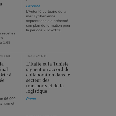
a
Livourne
L’Autorité portuaire de la
mer Tyrrhénienne
septentrionale a présenté
son plan de formation pour
la période 2026-2028.
s recettes
en
 à 1,69
RMODAL
TRANSPORTS
ia
L'Italie et la Tunisie
inal
signent un accord de
Orte à
collaboration dans le
née
secteur des
transports et de la
logistique
on 96 000
Rome
errain et