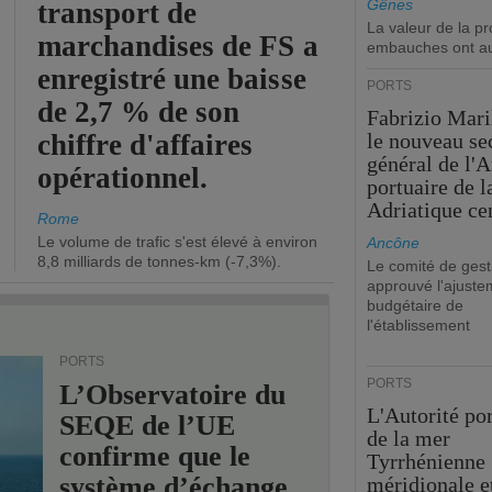
Gênes
transport de
La valeur de la p
marchandises de FS a
embauches ont a
enregistré une baisse
PORTS
de 2,7 % de son
Fabrizio Maril
chiffre d'affaires
le nouveau se
général de l'A
opérationnel.
portuaire de 
Adriatique cen
Rome
Le volume de trafic s'est élevé à environ
Ancône
8,8 milliards de tonnes-km (-7,3%).
Le comité de gest
approuvé l'ajuste
budgétaire de
l'établissement
PORTS
PORTS
L’Observatoire du
L'Autorité po
SEQE de l’UE
de la mer
confirme que le
Tyrrhénienne
système d’échange
méridionale et