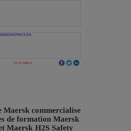
15:57 GMT+2
e Maersk commercialise
ces de formation Maersk
et Maersk H2S Safety