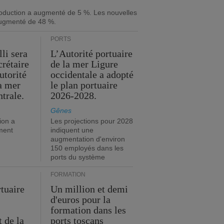
roduction a augmenté de 5 %. Les nouvelles
ugmenté de 48 %.
PORTS
li sera
L’Autorité portuaire
crétaire
de la mer Ligure
utorité
occidentale a adopté
la mer
le plan portuaire
trale.
2026-2028.
Gênes
ion a
Les projections pour 2028
ment
indiquent une
augmentation d'environ
150 employés dans les
ports du système
FORMATION
rtuaire
Un million et demi
d'euros pour la
formation dans les
 de la
ports toscans