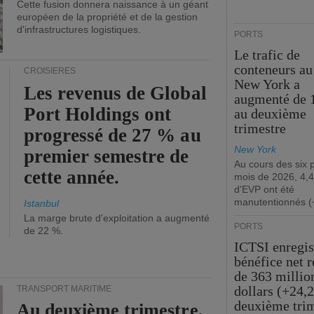
Cette fusion donnera naissance à un géant
européen de la propriété et de la gestion
d'infrastructures logistiques.
PORTS
Le trafic de
conteneurs au
CROISIÈRES
New York a
Les revenus de Global
augmenté de 
Port Holdings ont
au deuxième
trimestre
progressé de 27 % au
New York
premier semestre de
Au cours des six 
cette année.
mois de 2026, 4,4
d'EVP ont été
manutentionnés (
Istanbul
La marge brute d'exploitation a augmenté
PORTS
de 22 %.
ICTSI enregis
bénéfice net 
de 363 millio
dollars (+24,
TRANSPORT MARITIME
deuxième tri
Au deuxième trimestre,