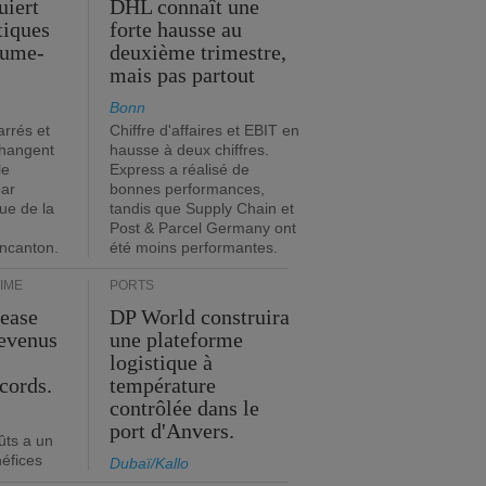
uiert
DHL connaît une
stiques
forte hausse au
ume-
deuxième trimestre,
mais pas partout
Bonn
rrés et
Chiffre d'affaires et EBIT en
changent
hausse à deux chiffres.
le
Express a réalisé de
par
bonnes performances,
que de la
tandis que Supply Chain et
Post & Parcel Germany ont
incanton.
été moins performantes.
IME
PORTS
Lease
DP World construira
revenus
une plateforme
t
logistique à
cords.
température
contrôlée dans le
port d'Anvers.
ûts a un
néfices
Dubaï/Kallo