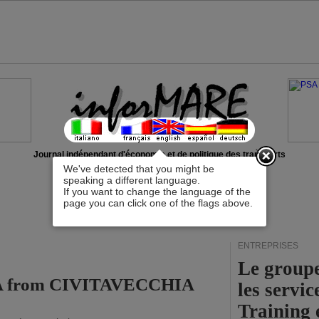
x
Journal indépendant d'économie et de politique des transports
We've detected that you might be
speaking a different language.
If you want to change the language of the
page you can click one of the flags above.
ENTREPRISES
Le group
RA from CIVITAVECCHIA
les servi
Training 