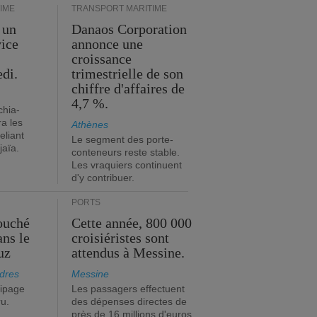
IME
TRANSPORT MARITIME
 un
Danaos Corporation
vice
annonce une
s
croissance
edi.
trimestrielle de son
chiffre d'affaires de
4,7 %.
chia-
a les
Athènes
eliant
Le segment des porte-
jaïa.
conteneurs reste stable.
Les vraquiers continuent
d'y contribuer.
PORTS
ouché
Cette année, 800 000
ans le
croisiéristes sont
uz
attendus à Messine.
dres
Messine
ipage
Les passagers effectuent
ru.
des dépenses directes de
près de 16 millions d'euros