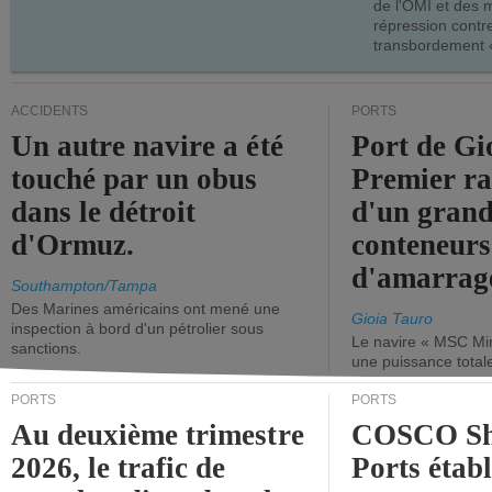
de l'OMI et des 
répression contre
transbordement «
ACCIDENTS
PORTS
Un autre navire a été
Port de Gi
touché par un obus
Premier r
dans le détroit
d'un grand
d'Ormuz.
conteneurs
d'amarrage
Southampton/Tampa
Des Marines américains ont mené une
Gioia Tauro
inspection à bord d'un pétrolier sous
Le navire « MSC Mir
sanctions.
une puissance total
PORTS
PORTS
Au deuxième trimestre
COSCO Sh
2026, le trafic de
Ports établ