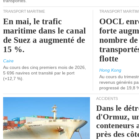
transportés.
TRANSPORT MARITIME
TRANSPORT MARITIM
En mai, le trafic
OOCL enre
maritime dans le canal
forte augm
de Suez a augmenté de
nombre de
15 %.
transporté
flotte
Caire
Au cours des cinq premiers mois de 2026,
Hong Kong
5 696 navires ont transité par le port
Au cours du trimestre
(+12,7 %).
revenus générés par 
progressé de 19,8 
ACCIDENTS
Dans le détr
d'Ormuz, un
conteneurs a
près des cô