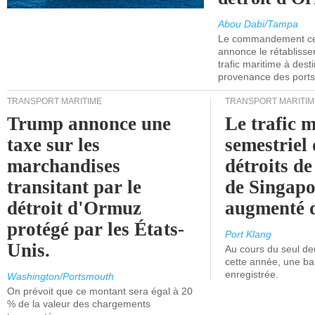
Abou Dabi/Tampa
Le commandement cen
annonce le rétabliss
trafic maritime à dest
provenance des ports 
TRANSPORT MARITIME
TRANSPORT MARITIM
Trump annonce une
Le trafic 
taxe sur les
semestriel 
marchandises
détroits d
transitant par le
de Singapo
détroit d'Ormuz
augmenté 
protégé par les États-
Port Klang
Unis.
Au cours du seul de
cette année, une ba
enregistrée.
Washington/Portsmouth
On prévoit que ce montant sera égal à 20
% de la valeur des chargements