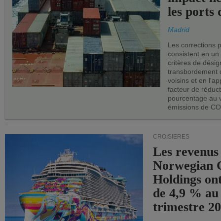
les ports 
Madrid
Les corrections 
consistent en un
critères de désig
transbordement 
voisins et en l'ap
facteur de réduc
pourcentage au 
émissions de CO
CROISIÈRES
Les revenus
Norwegian C
Holdings on
de 4,9 % au
trimestre 20