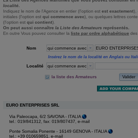
La Liste des Agences Maritimes que Vous pouvez consulter en 
localité
.
Indiquez le nom de l'Agence en entier (l'option est
est exactement
),
initiales (l'option est
qui commence avec
), ou quelques lettres con
(l'option est
qui contient
).
On peut aussi connaître
la Liste des Armateurs
représentés.
En outre Vous pouvez consulter la
liste par ordre alphabétique
des
Nom
qui commence avec
Insérez le nom de la localité en Anglais ou Ital
Localité
qui commence avec
Valider
la liste des Armateurs
EURO ENTERPRISES SRL
Via Paleocapa, 6/2 SAVONA - ITALIA
tel.: 019/841312, fax: 019/807437,
e-mail
Ponte Somalia Ponente - 16149 GENOVA - ITALIA
tel.: +39 010659851,
e-mail