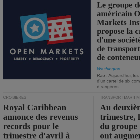
Le groupe d
américain 
Markets Ins
propose la c
d'une sociét
de transpor
de conteneu
Washington
Rao : Aujourd'hui, le
d'un cartel de six co
étrangères.
CROISIÈRES
TRANSPORT MARITIM
Royal Caribbean
Au deuxiè
annonce des revenus
trimestre, 
records pour le
du group
trimestre d'avril à
ont augme