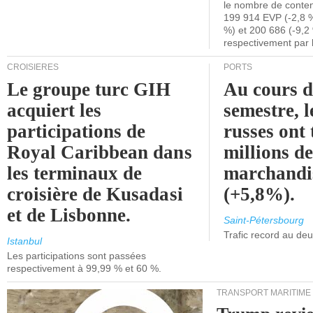
le nombre de conten
199 914 EVP (-2,8 %
%) et 200 686 (-9,2 
respectivement par 
CROISIÈRES
PORTS
Le groupe turc GIH
Au cours 
acquiert les
semestre, l
participations de
russes ont 
Royal Caribbean dans
millions d
les terminaux de
marchandi
croisière de Kusadasi
(+5,8%).
et de Lisbonne.
Saint-Pétersbourg
Trafic record au de
Istanbul
Les participations sont passées
respectivement à 99,99 % et 60 %.
TRANSPORT MARITIME