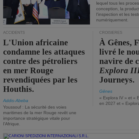
lequel tous les proces
conception, la producti
l'inspection et les tes
numériquement.
ACCIDENTS
CROISIÈRES
L'Union africaine
À Gênes, F
condamne les attaques
livré le n
contre des pétroliers
navire de c
en mer Rouge
Explora II
revendiquées par les
Journeys.
Houthis.
Gênes
« Explora IV » et « 
Addis-Abeba
en 2027 et « Explor
Youssouf : La sécurité des voies
maritimes de la mer Rouge revêt une
importance stratégique vitale pour
l'Afrique.