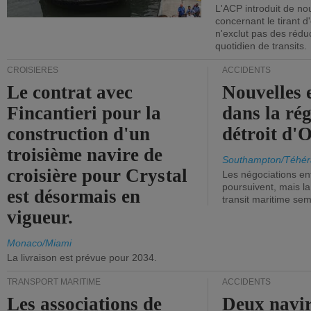
L'ACP introduit de nou
concernant le tirant d
n'exclut pas des réd
quotidien de transits.
CROISIÈRES
ACCIDENTS
Le contrat avec
Nouvelles 
Fincantieri pour la
dans la ré
construction d'un
détroit d'
troisième navire de
Southampton/Téhér
croisière pour Crystal
Les négociations en
poursuivent, mais l
est désormais en
transit maritime sem
vigueur.
Monaco/Miami
La livraison est prévue pour 2034.
TRANSPORT MARITIME
ACCIDENTS
Les associations de
Deux navir