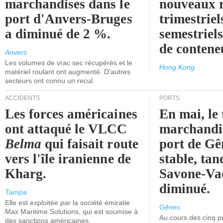
marchandises dans le
nouveaux 
port d'Anvers-Bruges
trimestriel
a diminué de 2 %.
semestriels
de contene
Anvers
Les volumes de vrac sec récupérés et le
Hong Kong
matériel roulant ont augmenté. D'autres
secteurs ont connu un recul.
ACCIDENTS
PORTS
Les forces américaines
En mai, le 
ont attaqué le VLCC
marchandis
Belma
qui faisait route
port de Gên
vers l'île iranienne de
stable, tan
Kharg.
Savone-Vad
diminué.
Tampa
Elle est exploitée par la société émiratie
Gênes
Max Maritime Solutions, qui est soumise à
Au cours des cinq p
des sanctions américaines.