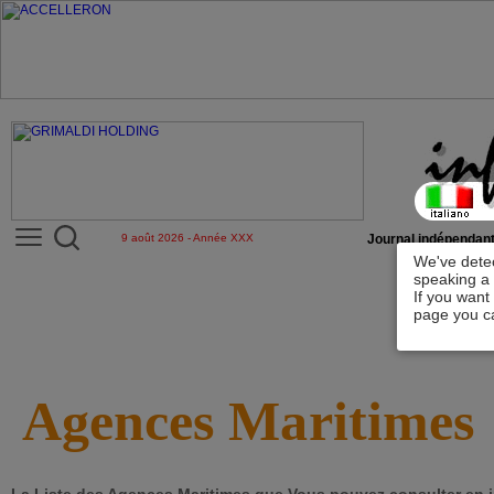
9 août 2026 - Année XXX
Journal indépendant
We've detec
speaking a 
If you want
page you ca
Agences Maritimes