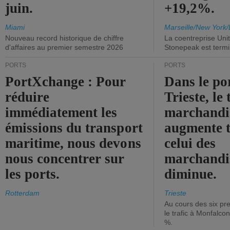
juin.
+19,2%.
Miami
Marseille/New York/
Nouveau record historique de chiffre
La coentreprise Uni
d'affaires au premier semestre 2026
Stonepeak est term
PORTS
PORTS
PortXchange : Pour
Dans le po
réduire
Trieste, le 
immédiatement les
marchandis
émissions du transport
augmente t
maritime, nous devons
celui des
nous concentrer sur
marchandis
les ports.
diminue.
Rotterdam
Trieste
Au cours des six pr
le trafic à Monfalco
%.