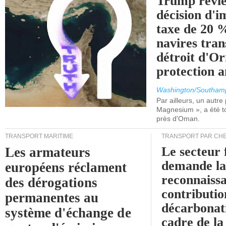
Trump revie
décision d'
taxe de 20 %
navires tran
détroit d'O
protection 
Washington/Southam
Par ailleurs, un autre p
Magnesium », a été t
près d'Oman.
TRANSPORT MARITIME
TRANSPORT PAR CHE
Le secteur 
Les armateurs
demande l
européens réclament
reconnaissa
des dérogations
contributio
permanentes au
décarbonat
système d'échange de
cadre de la