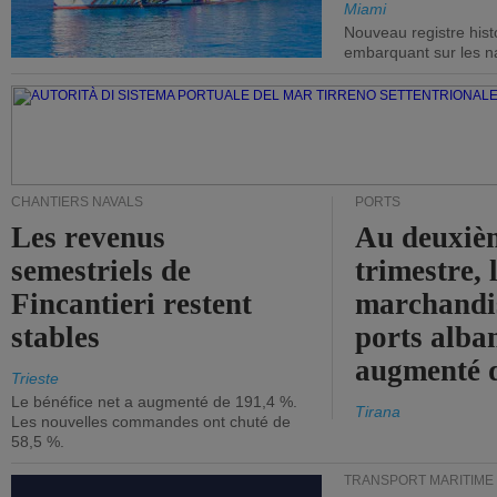
Miami
Nouveau registre his
embarquant sur les nav
CHANTIERS NAVALS
PORTS
Les revenus
Au deuxiè
semestriels de
trimestre, 
Fincantieri restent
marchandis
stables
ports alba
augmenté 
Trieste
Le bénéfice net a augmenté de 191,4 %.
Tirana
Les nouvelles commandes ont chuté de
58,5 %.
TRANSPORT MARITIME