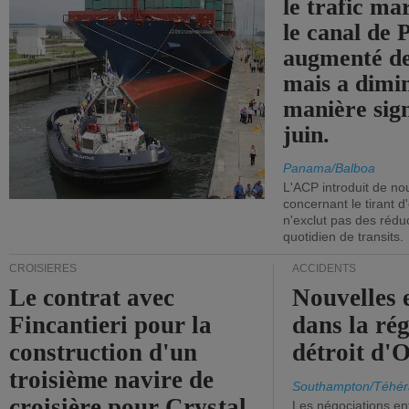
le trafic ma
le canal de
augmenté de
mais a dimi
manière sign
juin.
Panama/Balboa
L'ACP introduit de nou
concernant le tirant d
n'exclut pas des réd
quotidien de transits.
CROISIÈRES
ACCIDENTS
Le contrat avec
Nouvelles 
Fincantieri pour la
dans la ré
construction d'un
détroit d'
troisième navire de
Southampton/Téhér
croisière pour Crystal
Les négociations en