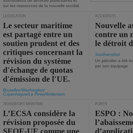
fournisseurs de services publicitaires et
sur les ressources de la nouvelle société.
LÉGISLATION
ACCIDENTS
Le secteur maritime
Nouvelle a
est partagé entre un
contre un 
soutien prudent et des
le détroit
critiques concernant la
Southampton
révision du système
Un pétrolier a été 
par son équipage.
d'échange de quotas
d'émission de l'UE.
Bruxelles/Washington/
Copenhague/Le Pirée/Rotterdam
TRANSPORT MARITIME
PORTS
L’ECSA considère la
ESPO : No
révision proposée du
l’abaissem
SEQE-UE comme une
d’applicat