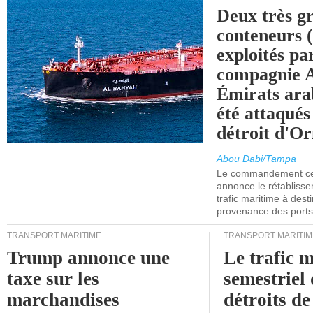
Deux très g
conteneurs
exploités pa
compagnie
Émirats ara
été attaqués
détroit d'O
Abou Dabi/Tampa
Le commandement cen
annonce le rétabliss
trafic maritime à dest
provenance des ports 
TRANSPORT MARITIME
TRANSPORT MARITIM
Trump annonce une
Le trafic 
taxe sur les
semestriel 
marchandises
détroits d