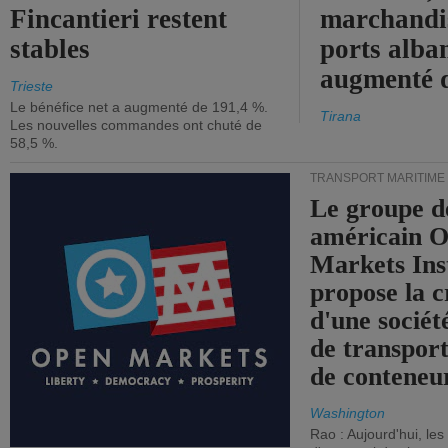
Fincantieri restent
marchandis
stables
ports alba
augmenté 
Trieste
Le bénéfice net a augmenté de 191,4 %.
Tirana
Les nouvelles commandes ont chuté de
58,5 %.
TRANSPORT MARITIME
Le groupe d
américain 
Markets Ins
propose la c
d'une sociét
de transpor
de conteneu
Washington
Rao : Aujourd'hui, le