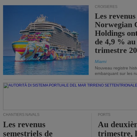
CROISIÈRES
Les revenus
Norwegian C
Holdings on
de 4,9 % au
trimestre 20
Miami
Nouveau registre his
embarquant sur les nav
CHANTIERS NAVALS
PORTS
Les revenus
Au deuxiè
semestriels de
trimestre, 