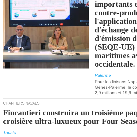
importants e
contre-produ
l'applicatio
d'échange d
d'émission d
(SEQE-UE) a
maritimes av
occidentale.
Palerme
Pour les liaisons Nap
Gênes-Palerme, le coû
2,9 millions et 19,9 mi
CHANTIERS NAVALS
Fincantieri construira un troisième pa
croisière ultra-luxueux pour Four Seas
Trieste