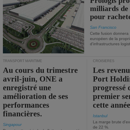
Prologis pro
milliards de
pour rachet
San Francisco
Cette fusion donnera
européen de la propri
d'infrastructures logis
TRANSPORT MARITIME
CROISIÈRES
Au cours du trimestre
Les revenu
avril-juin, ONE a
Port Holdi
enregistré une
progressé 
amélioration de ses
premier se
performances
cette année
financières.
Istanbul
La marge brute d'ex
Singapour
de 22 %.