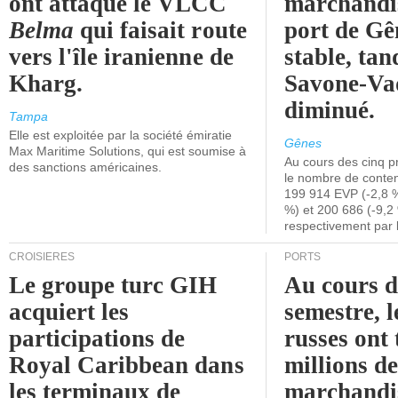
ont attaqué le VLCC
marchandis
Belma
qui faisait route
port de Gên
vers l'île iranienne de
stable, tan
Kharg.
Savone-Vad
diminué.
Tampa
Elle est exploitée par la société émiratie
Gênes
Max Maritime Solutions, qui est soumise à
Au cours des cinq p
des sanctions américaines.
le nombre de conten
199 914 EVP (-2,8 %
%) et 200 686 (-9,2 
respectivement par 
CROISIÈRES
PORTS
Le groupe turc GIH
Au cours 
acquiert les
semestre, l
participations de
russes ont 
Royal Caribbean dans
millions d
les terminaux de
marchandi