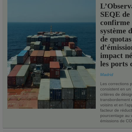
L’Observ
SEQE de 
confirme 
système 
de quotas
d’émissio
impact né
les ports 
Madrid
Les corrections 
consistent en un
critères de désig
transbordement 
voisins et en l'ap
facteur de réduc
pourcentage au 
émissions de CO