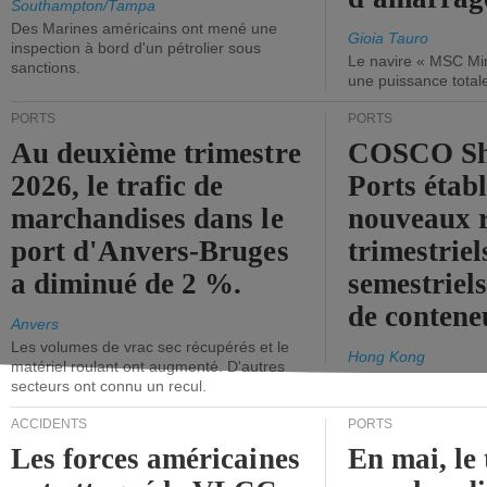
Southampton/Tampa
Des Marines américains ont mené une
Gioia Tauro
inspection à bord d'un pétrolier sous
Le navire « MSC Mir
sanctions.
une puissance total
PORTS
PORTS
Au deuxième trimestre
COSCO Sh
2026, le trafic de
Ports établ
marchandises dans le
nouveaux 
port d'Anvers-Bruges
trimestriel
a diminué de 2 %.
semestriels
de contene
Anvers
Les volumes de vrac sec récupérés et le
Hong Kong
matériel roulant ont augmenté. D'autres
secteurs ont connu un recul.
ACCIDENTS
PORTS
Les forces américaines
En mai, le 