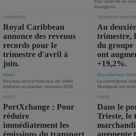
d'un cartel de six co
étrangères.
CROISIÈRES
TRANSPORT MARITIM
Royal Caribbean
Au deuxiè
annonce des revenus
trimestre, 
records pour le
du group
trimestre d'avril à
ont augme
juin.
+19,2%.
Miami
Marseille/New York/
Nouveau record historique de chiffre
La coentreprise Uni
d'affaires au premier semestre 2026
Stonepeak est term
PORTS
PORTS
PortXchange : Pour
Dans le po
réduire
Trieste, le 
immédiatement les
marchandis
émissions du transport
augmente t