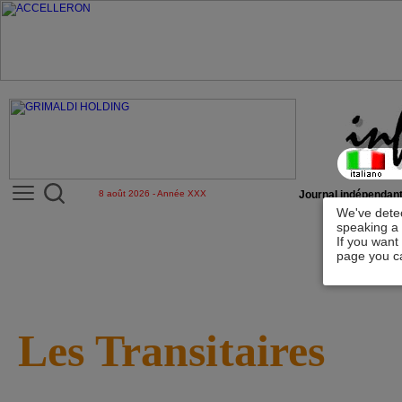
8 août 2026 - Année XXX
Journal indépendant
We've detec
speaking a 
If you want
page you ca
Les Transitaires