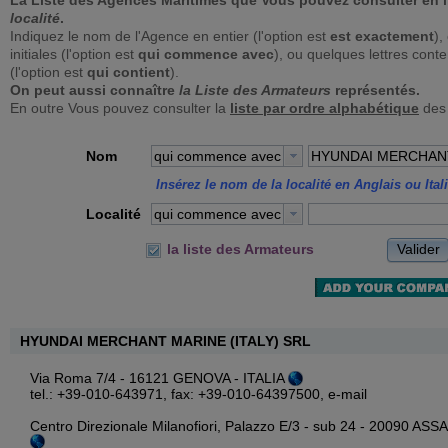
La Liste des Agences Maritimes que Vous pouvez consulter en 
localité
.
Indiquez le nom de l'Agence en entier (l'option est
est exactement
),
initiales (l'option est
qui commence avec
), ou quelques lettres con
(l'option est
qui contient
).
On peut aussi connaître
la Liste des Armateurs
représentés.
En outre Vous pouvez consulter la
liste par ordre alphabétique
des
Nom
qui commence avec
Insérez le nom de la localité en Anglais ou Ital
Localité
qui commence avec
Valider
la liste des Armateurs
HYUNDAI MERCHANT MARINE (ITALY) SRL
Via Roma 7/4 - 16121 GENOVA - ITALIA
tel.: +39-010-643971, fax: +39-010-64397500,
e-mail
Centro Direzionale Milanofiori, Palazzo E/3 - sub 24 - 20090 AS