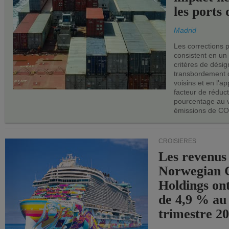
les ports 
Madrid
Les corrections 
consistent en un
critères de désig
transbordement 
voisins et en l'ap
facteur de réduc
pourcentage au 
émissions de CO
CROISIÈRES
Les revenus
Norwegian C
Holdings on
de 4,9 % au
trimestre 20