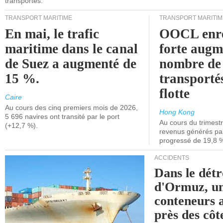
transportés.
TRANSPORT MARITIME
TRANSPORT MARITIM
En mai, le trafic
OOCL enre
maritime dans le canal
forte augm
de Suez a augmenté de
nombre de
15 %.
transporté
flotte
Caire
Au cours des cinq premiers mois de 2026,
Hong Kong
5 696 navires ont transité par le port
Au cours du trimestre
(+12,7 %).
revenus générés par 
progressé de 19,8 
ACCIDENTS
Dans le détr
d'Ormuz, un
conteneurs a
près des cô