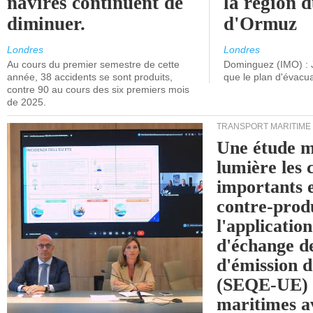
navires continuent de
la région d
diminuer.
d'Ormuz
Londres
Londres
Au cours du premier semestre de cette
Dominguez (IMO) : 
année, 38 accidents se sont produits,
que le plan d'évacua
contre 90 au cours des six premiers mois
de 2025.
TRANSPORT MARITIME
Une étude m
lumière les 
importants e
contre-produ
l'applicatio
d'échange d
d'émission d
(SEQE-UE) a
maritimes av