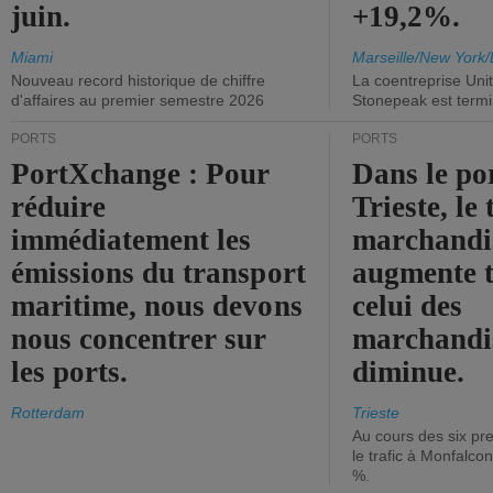
juin.
+19,2%.
Miami
Marseille/New York/
Nouveau record historique de chiffre
La coentreprise Uni
d'affaires au premier semestre 2026
Stonepeak est term
PORTS
PORTS
PortXchange : Pour
Dans le po
réduire
Trieste, le 
immédiatement les
marchandis
émissions du transport
augmente t
maritime, nous devons
celui des
nous concentrer sur
marchandis
les ports.
diminue.
Rotterdam
Trieste
Au cours des six pr
le trafic à Monfalco
%.