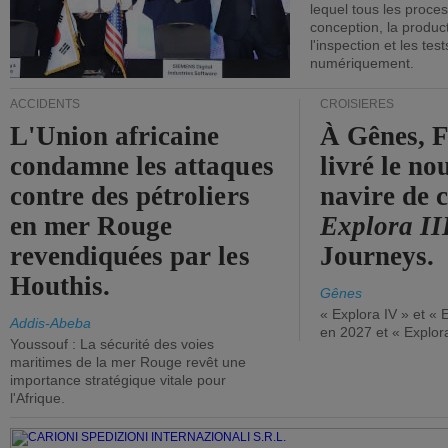
lequel tous les proces
conception, la producti
l'inspection et les tes
numériquement.
ACCIDENTS
CROISIÈRES
L'Union africaine
À Gênes, F
condamne les attaques
livré le n
contre des pétroliers
navire de c
en mer Rouge
Explora II
revendiquées par les
Journeys.
Houthis.
Gênes
« Explora IV » et « 
Addis-Abeba
en 2027 et « Explor
Youssouf : La sécurité des voies
maritimes de la mer Rouge revêt une
importance stratégique vitale pour
l'Afrique.