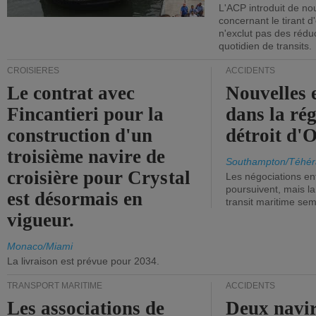
L'ACP introduit de nou
concernant le tirant d
n'exclut pas des réd
quotidien de transits.
CROISIÈRES
ACCIDENTS
Le contrat avec
Nouvelles 
Fincantieri pour la
dans la ré
construction d'un
détroit d'
troisième navire de
Southampton/Téhér
croisière pour Crystal
Les négociations en
poursuivent, mais l
est désormais en
transit maritime sem
vigueur.
Monaco/Miami
La livraison est prévue pour 2034.
TRANSPORT MARITIME
ACCIDENTS
Les associations de
Deux navir