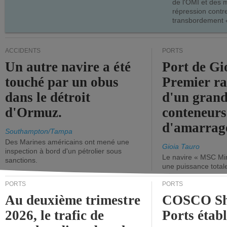
de l'OMI et des 
répression contre
transbordement «
ACCIDENTS
PORTS
Un autre navire a été
Port de Gi
touché par un obus
Premier r
dans le détroit
d'un grand
d'Ormuz.
conteneurs
d'amarrage
Southampton/Tampa
Des Marines américains ont mené une
Gioia Tauro
inspection à bord d'un pétrolier sous
Le navire « MSC Mir
sanctions.
une puissance total
PORTS
PORTS
Au deuxième trimestre
COSCO Sh
2026, le trafic de
Ports établ