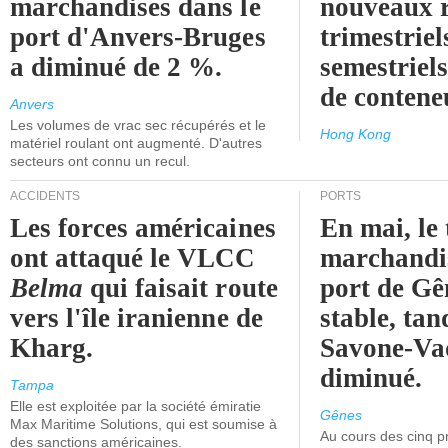
marchandises dans le
nouveaux 
port d'Anvers-Bruges
trimestriel
a diminué de 2 %.
semestriels
de contene
Anvers
Les volumes de vrac sec récupérés et le
Hong Kong
matériel roulant ont augmenté. D'autres
secteurs ont connu un recul.
ACCIDENTS
PORTS
Les forces américaines
En mai, le 
ont attaqué le VLCC
marchandis
Belma
qui faisait route
port de Gên
vers l'île iranienne de
stable, tan
Kharg.
Savone-Vad
diminué.
Tampa
Elle est exploitée par la société émiratie
Gênes
Max Maritime Solutions, qui est soumise à
Au cours des cinq p
des sanctions américaines.