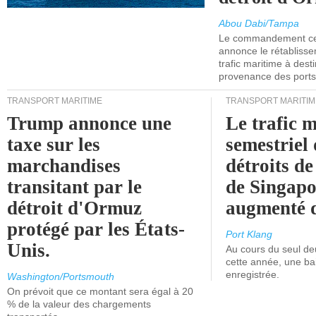
Abou Dabi/Tampa
Le commandement cen
annonce le rétabliss
trafic maritime à dest
provenance des ports 
TRANSPORT MARITIME
TRANSPORT MARITIM
Trump annonce une
Le trafic 
taxe sur les
semestriel 
marchandises
détroits d
transitant par le
de Singapo
détroit d'Ormuz
augmenté 
protégé par les États-
Port Klang
Unis.
Au cours du seul de
cette année, une ba
enregistrée.
Washington/Portsmouth
On prévoit que ce montant sera égal à 20
% de la valeur des chargements