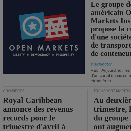
Le groupe d
américain 
Markets Ins
propose la c
d'une sociét
de transpor
de conteneu
Washington
Rao : Aujourd'hui, le
d'un cartel de six co
étrangères.
CROISIÈRES
TRANSPORT MARITIM
Royal Caribbean
Au deuxiè
annonce des revenus
trimestre, 
records pour le
du group
trimestre d'avril à
ont augme