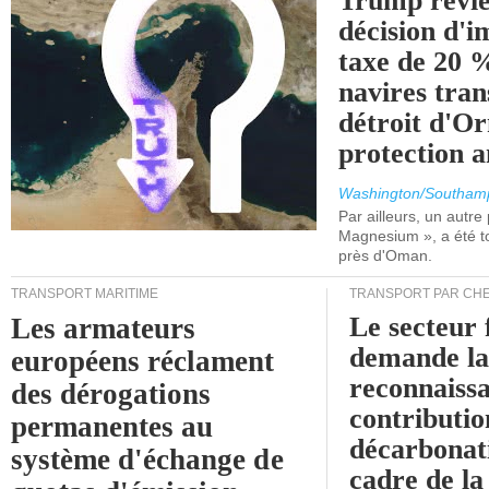
Trump revie
décision d'
taxe de 20 %
navires tran
détroit d'O
protection 
Washington/Southam
Par ailleurs, un autre p
Magnesium », a été t
près d'Oman.
TRANSPORT MARITIME
TRANSPORT PAR CHE
Le secteur 
Les armateurs
demande l
européens réclament
reconnaissa
des dérogations
contributio
permanentes au
décarbonat
système d'échange de
cadre de la