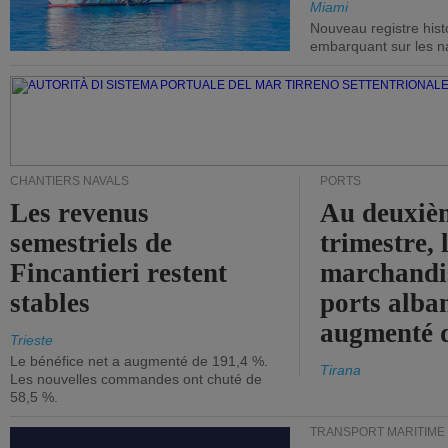
Miami
Nouveau registre his
embarquant sur les nav
CHANTIERS NAVALS
PORTS
Les revenus
Au deuxiè
semestriels de
trimestre, 
Fincantieri restent
marchandis
stables
ports alba
augmenté 
Trieste
Le bénéfice net a augmenté de 191,4 %.
Tirana
Les nouvelles commandes ont chuté de
58,5 %.
TRANSPORT MARITIME