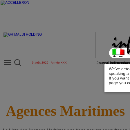
9 août 2026 - Année XXX
Journal indépendant
We've detec
speaking a 
If you want
page you ca
Agences Maritimes