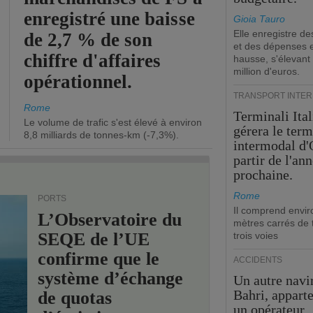
enregistré une baisse
Gioia Tauro
Elle enregistre de
de 2,7 % de son
et des dépenses 
chiffre d'affaires
hausse, s'élevant
million d'euros.
opérationnel.
TRANSPORT INTE
Rome
Terminali Ital
Le volume de trafic s'est élevé à environ
gérera le term
8,8 milliards de tonnes-km (-7,3%).
intermodal d'
partir de l'an
prochaine.
Rome
PORTS
Il comprend envir
L’Observatoire du
mètres carrés de t
SEQE de l’UE
trois voies
confirme que le
ACCIDENTS
système d’échange
Un autre navi
Bahri, appart
de quotas
un opérateur