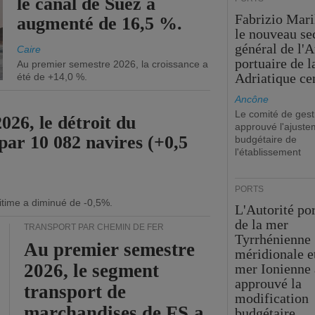
le canal de Suez a
Fabrizio Maril
augmenté de 16,5 %.
le nouveau se
général de l'A
Caire
portuaire de 
Au premier semestre 2026, la croissance a
Adriatique cen
été de +14,0 %.
Ancône
Le comité de gest
26, le détroit du
approuvé l'ajuste
par 10 082 navires (+0,5
budgétaire de
l'établissement
PORTS
itime a diminué de -0,5%.
L'Autorité po
de la mer
TRANSPORT PAR CHEMIN DE FER
Tyrrhénienne
Au premier semestre
méridionale et
2026, le segment
mer Ionienne 
approuvé la
transport de
modification
marchandises de FS a
budgétaire.