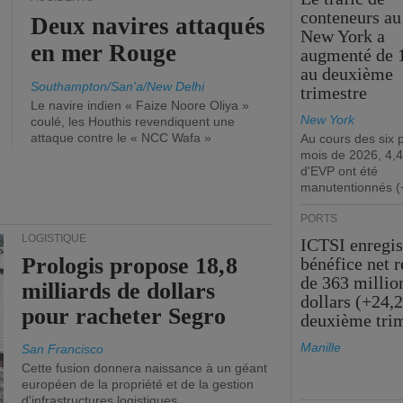
conteneurs au
Deux navires attaqués
New York a
en mer Rouge
augmenté de 
au deuxième
Southampton/San'a/New Delhi
trimestre
Le navire indien « Faize Noore Oliya »
New York
coulé, les Houthis revendiquent une
attaque contre le « NCC Wafa »
Au cours des six 
mois de 2026, 4,4
d'EVP ont été
manutentionnés (
PORTS
LOGISTIQUE
ICTSI enregis
Prologis propose 18,8
bénéfice net 
de 363 millio
milliards de dollars
dollars (+24,
pour racheter Segro
deuxième tri
Manille
San Francisco
Cette fusion donnera naissance à un géant
européen de la propriété et de la gestion
d'infrastructures logistiques.