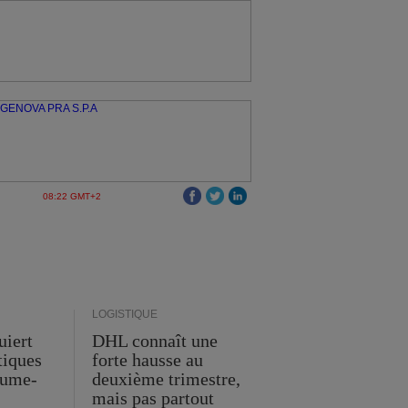
08:22 GMT+2
LOGISTIQUE
uiert
DHL connaît une
stiques
forte hausse au
ume-
deuxième trimestre,
mais pas partout