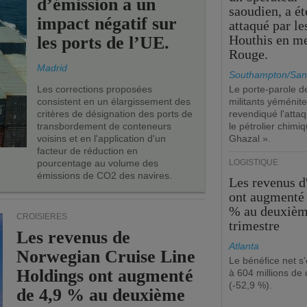
d’émission a un
saoudien, a ét
impact négatif sur
attaqué par le
Houthis en m
les ports de l’UE.
Rouge.
Madrid
Southampton/San
Les corrections proposées
Le porte-parole d
consistent en un élargissement des
militants yéménite
critères de désignation des ports de
revendiqué l'atta
transbordement de conteneurs
le pétrolier chim
voisins et en l'application d'un
Ghazal ».
facteur de réduction en
pourcentage au volume des
LOGISTIQUE
émissions de CO2 des navires.
Les revenus 
ont augmenté 
% au deuxiè
CROISIÈRES
trimestre
Les revenus de
Atlanta
Norwegian Cruise Line
Le bénéfice net s'
Holdings ont augmenté
à 604 millions de 
(-52,9 %).
de 4,9 % au deuxième