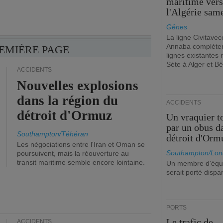
maritime ver
l'Algérie sam
Gênes
La ligne Civitavec
Annaba compléter
REMIÈRE PAGE
lignes existantes r
Sète à Alger et Bé
ACCIDENTS
Nouvelles explosions
dans la région du
ACCIDENTS
détroit d'Ormuz
Un vraquier t
par un obus d
Southampton/Téhéran
détroit d'Orm
Les négociations entre l'Iran et Oman se
Southampton/Lon
poursuivent, mais la réouverture au
transit maritime semble encore lointaine.
Un membre d'équ
serait porté dispa
PORTS
Le trafic de
ACCIDENTS