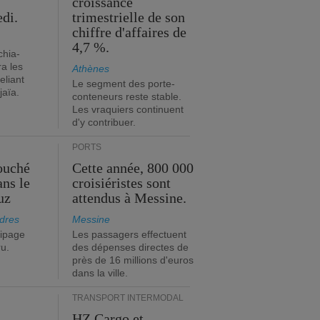
s
croissance
edi.
trimestrielle de son
chiffre d'affaires de
4,7 %.
chia-
a les
Athènes
eliant
Le segment des porte-
jaïa.
conteneurs reste stable.
Les vraquiers continuent
d'y contribuer.
PORTS
ouché
Cette année, 800 000
ans le
croisiéristes sont
uz
attendus à Messine.
dres
Messine
ipage
Les passagers effectuent
ru.
des dépenses directes de
près de 16 millions d'euros
dans la ville.
TRANSPORT INTERMODAL
HZ Cargo et