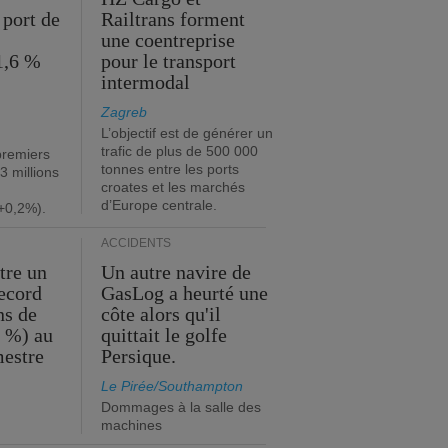
 port de
Railtrans forment
une coentreprise
1,6 %
pour le transport
intermodal
Zagreb
L’objectif est de générer un
trafic de plus de 500 000
premiers
tonnes entre les ports
3 millions
croates et les marchés
d’Europe centrale.
+0,2%).
ACCIDENTS
tre un
Un autre navire de
record
GasLog a heurté une
ns de
côte alors qu'il
2 %) au
quittait le golfe
mestre
Persique.
Le Pirée/Southampton
Dommages à la salle des
machines