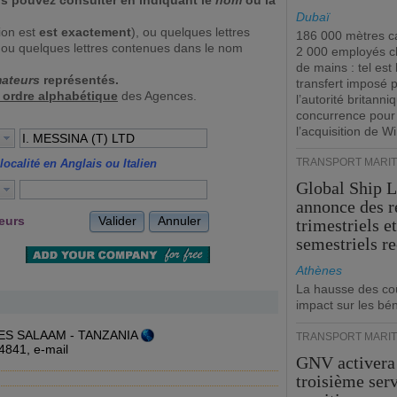
s pouvez consulter en indiquant le
nom
ou la
Dubaï
tion est
est exactement
), ou quelques lettres
186 000 mètres ca
, ou quelques lettres contenues dans le nom
2 000 employés 
de mains : tel est 
mateurs
représentés.
transfert imposé 
r ordre alphabétique
des Agences.
l’autorité britanni
concurrence pour
l’acquisition de W
TRANSPORT MARIT
localité en Anglais ou Italien
Global Ship 
annonce des 
Valider
Annuler
teurs
trimestriels e
semestriels re
Athènes
La hausse des co
impact sur les bé
AR ES SALAAM - TANZANIA
TRANSPORT MARIT
34841,
e-mail
GNV activera
troisième ser