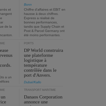
Bonn
rrés et
Chiffre d'affaires et EBIT en
changent
hausse à deux chiffres.
le
Express a réalisé de
par
bonnes performances,
que de la
tandis que Supply Chain et
Post & Parcel Germany ont
incanton.
été moins performantes.
IME
PORTS
Lease
DP World construira
revenus
une plateforme
t
logistique à
cords.
température
contrôlée dans le
port d'Anvers.
ûts a un
néfices
Dubaï/Kallo
IME
TRANSPORT MARITIME
 un
Danaos Corporation
vice
annonce une