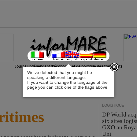
x
Journal indépendant d'économie et de politique des transports
We've detected that you might be
speaking a different language.
If you want to change the language of the
page you can click one of the flags above.
LOGISTIQUE
itimes
DP World acq
six sites logi
GXO au Roya
Uni