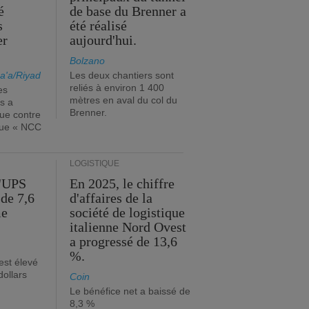
é
de base du Brenner a
s
été réalisé
er
aujourd'hui.
Bolzano
a'a/Riyad
Les deux chantiers sont
reliés à environ 1 400
es
mètres en aval du col du
s a
Brenner.
que contre
ique « NCC
LOGISTIQUE
d'UPS
En 2025, le chiffre
de 7,6
d'affaires de la
me
société de logistique
italienne Nord Ovest
a progressé de 13,6
%.
est élevé
dollars
Coin
Le bénéfice net a baissé de
8,3 %