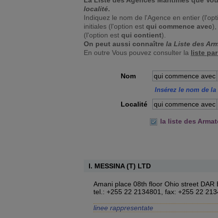
La Liste des Agences Maritimes que Vou
localité
.
Indiquez le nom de l'Agence en entier (l'op
initiales (l'option est
qui commence avec
)
(l'option est
qui contient
).
On peut aussi connaître
la Liste des Ar
En outre Vous pouvez consulter la
liste pa
Nom
qui commence avec
Insérez le nom de la 
Localité
qui commence avec
la liste des Arma
I. MESSINA (T) LTD
Amani place 08th floor Ohio street D
tel.: +255 22 2134801, fax: +255 22 21
linee rappresentate