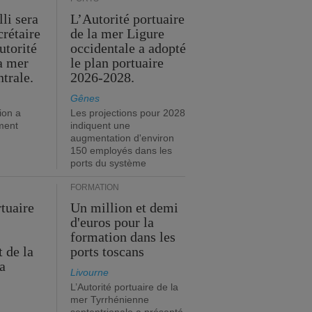
li sera
L’Autorité portuaire
crétaire
de la mer Ligure
utorité
occidentale a adopté
la mer
le plan portuaire
trale.
2026-2028.
Gênes
ion a
Les projections pour 2028
ment
indiquent une
augmentation d'environ
150 employés dans les
ports du système
FORMATION
rtuaire
Un million et demi
d'euros pour la
formation dans les
 de la
ports toscans
a
Livourne
L’Autorité portuaire de la
mer Tyrrhénienne