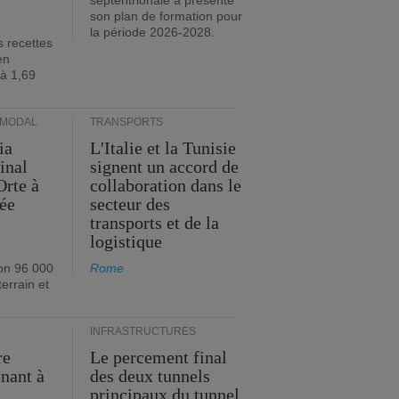
septentrionale a présenté
son plan de formation pour
la période 2026-2028.
s recettes
en
 à 1,69
RMODAL
TRANSPORTS
ia
L'Italie et la Tunisie
inal
signent un accord de
Orte à
collaboration dans le
née
secteur des
transports et de la
logistique
on 96 000
Rome
errain et
INFRASTRUCTURES
re
Le percement final
enant à
des deux tunnels
principaux du tunnel