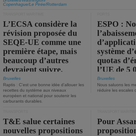
d'émission de l'UE.
Bruxelles/Washington/
Copenhague/Le Pirée/Rotterdam
TRANSPORT MARITIME
PORTS
L’ECSA considère la
ESPO : No
révision proposée du
l’abaissem
SEQE-UE comme une
d’applicat
première étape, mais
système d’
beaucoup d’autres
quotas d’é
devraient suivre.
l’UE de 5 
tonneaux d
Bruxelles
Bruxelles
Raptis : C’est une bonne idée d’allouer les
Nous saluons les me
brute.
recettes du système aux niveaux
réduire les escales 
européen et national pour soutenir les
carburants durables.
TRANSPORTS
TRANSPORT MARITIM
T&E salue certaines
Pour Assar
nouvelles propositions
propositio