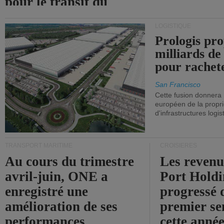
pour le transit du
détroit d'Ormuz.
LOGISTIQUE
Prologis pro
milliards de
pour rachet
San Francisco
Cette fusion donnera
européen de la propri
d'infrastructures logis
TRANSPORT MARITIME
CROISIÈRES
Au cours du trimestre
Les revenu
avril-juin, ONE a
Port Holdi
enregistré une
progressé 
amélioration de ses
premier se
performances
cette année