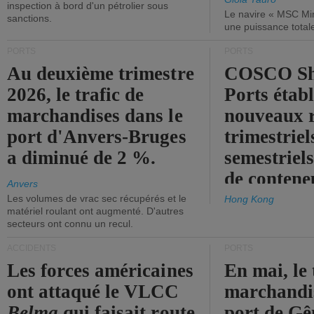
inspection à bord d'un pétrolier sous
Le navire « MSC Mir
sanctions.
une puissance total
PORTS
PORTS
Au deuxième trimestre
COSCO Sh
2026, le trafic de
Ports établ
marchandises dans le
nouveaux 
port d'Anvers-Bruges
trimestriel
a diminué de 2 %.
semestriels
de contene
Anvers
Les volumes de vrac sec récupérés et le
Hong Kong
matériel roulant ont augmenté. D'autres
secteurs ont connu un recul.
ACCIDENTS
PORTS
Les forces américaines
En mai, le 
ont attaqué le VLCC
marchandis
Belma
qui faisait route
port de Gên