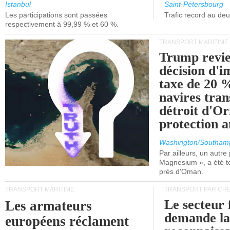
et de Lisbonne.
Istanbul
Saint-Pétersbourg
Les participations sont passées
Trafic record au de
respectivement à 99,99 % et 60 %.
TRANSPORT MARITIME
Trump revie
décision d'
taxe de 20 %
navires tran
détroit d'O
protection 
Washington/Southam
Par ailleurs, un autre p
Magnesium », a été t
près d'Oman.
TRANSPORT MARITIME
TRANSPORT PAR CHE
Le secteur 
Les armateurs
demande l
européens réclament