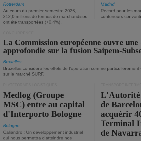
ont diminué.
(+2,9%).
Rotterdam
Madrid
Au cours du premier semestre 2026,
Record pour les ma
212,0 millions de tonnes de marchandises
conteneurs convent
ont été transportées (+0,4%).
CONCURRENCE
La Commission européenne ouvre une 
approfondie sur la fusion Saipem-Subs
Bruxelles
Bruxelles considère les effets de l'opération comme particulièrement
sur le marché SURF.
PLATEFORMES LOGISTIQUES
TRANSPORT INTERM
Medlog (Groupe
L'Autorité
MSC) entre au capital
de Barcelo
d'Interporto Bologne
acquérir 
Terminal 
Bologne
de Navarr
Caliandro : Un développement industriel
qui nous permettra d'atteindre nos