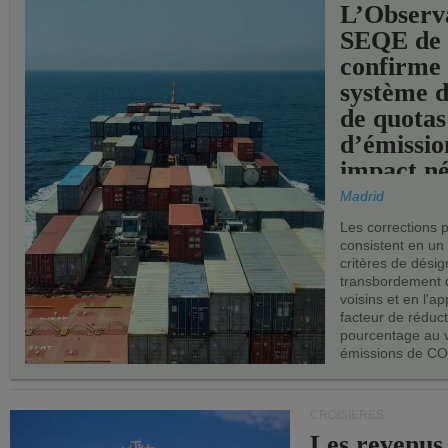
L’Observ
SEQE de 
confirme 
système 
de quotas
d’émissio
impact né
les ports 
Madrid
Les corrections 
consistent en un
critères de désig
transbordement 
voisins et en l'ap
facteur de réduc
pourcentage au 
émissions de CO
CROISIÈRES
Les revenus