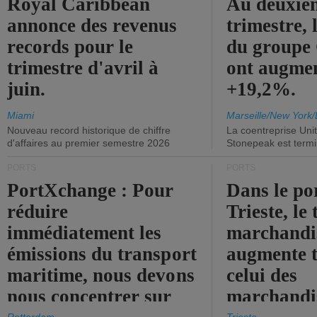
Royal Caribbean
Au deuxiè
annonce des revenus
trimestre, 
records pour le
du group
trimestre d'avril à
ont augme
juin.
+19,2%.
Miami
Marseille/New York/
Nouveau record historique de chiffre
La coentreprise Uni
d'affaires au premier semestre 2026
Stonepeak est term
PORTS
PORTS
PortXchange : Pour
Dans le po
réduire
Trieste, le 
immédiatement les
marchandis
émissions du transport
augmente t
maritime, nous devons
celui des
nous concentrer sur
marchandis