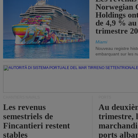
Norwegian C
Holdings on
de 4,9 % au
trimestre 20
Miami
Nouveau registre his
embarquant sur les nav
CHANTIERS NAVALS
PORTS
Les revenus
Au deuxiè
semestriels de
trimestre, 
Fincantieri restent
marchandis
stables
ports alba