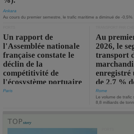
%).
Ankara
Au cours du premier semestre, le trafic maritime a diminué de -0,5%.
PORTS
TRANSPORT PAR CHE
Un rapport de
Au premie
l'Assemblée nationale
2026, le s
française constate le
transport 
déclin de la
marchandis
compétitivité de
enregistré
l'écosystème portuaire
de 2,7 % d
de l'État.
chiffre d'a
Paris
Rome
Le volume de trafic 
opérationn
8,8 milliards de ton
PORTS