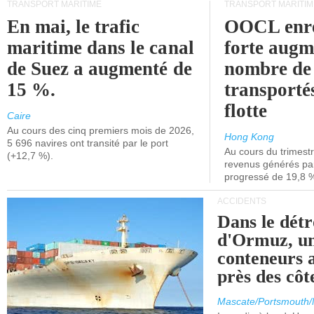
TRANSPORT MARITIME
TRANSPORT MARITIM
En mai, le trafic
OOCL enre
maritime dans le canal
forte augm
de Suez a augmenté de
nombre de
15 %.
transporté
flotte
Caire
Au cours des cinq premiers mois de 2026,
Hong Kong
5 696 navires ont transité par le port
Au cours du trimestre
(+12,7 %).
revenus générés par 
progressé de 19,8 
ACCIDENTS
Dans le détr
d'Ormuz, un
conteneurs a
près des cô
Mascate/Portsmouth