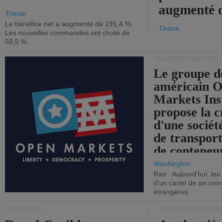
augmenté 
Trieste
Le bénéfice net a augmenté de 191,4 %.
Tirana
Les nouvelles commandes ont chuté de
58,5 %.
TRANSPORT MARITIME
Le groupe d
américain 
Markets Ins
propose la c
d'une sociét
de transpor
de conteneu
Washington
Rao : Aujourd'hui, le
d'un cartel de six co
étrangères.
CROISIÈRES
TRANSPORT MARITIM