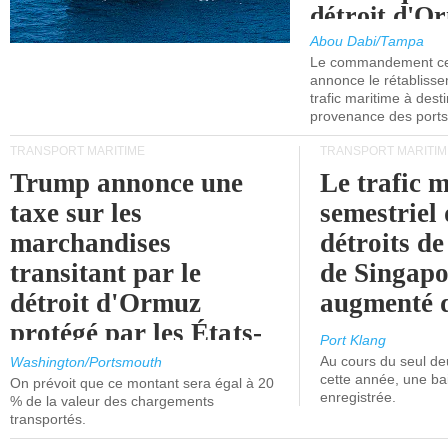
détroit d'O
Abou Dabi/Tampa
Le commandement cen
annonce le rétabliss
trafic maritime à dest
provenance des ports 
TRANSPORT MARITIME
TRANSPORT MARITIM
Trump annonce une
Le trafic 
taxe sur les
semestriel 
marchandises
détroits d
transitant par le
de Singapo
détroit d'Ormuz
augmenté 
protégé par les États-
Port Klang
Unis.
Au cours du seul de
Washington/Portsmouth
cette année, une ba
On prévoit que ce montant sera égal à 20
enregistrée.
% de la valeur des chargements
transportés.