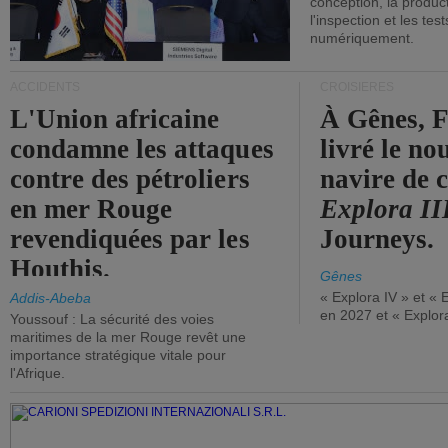
conception, la producti
l'inspection et les tes
numériquement.
ACCIDENTS
CROISIÈRES
L'Union africaine
À Gênes, F
condamne les attaques
livré le n
contre des pétroliers
navire de c
en mer Rouge
Explora II
revendiquées par les
Journeys.
Houthis.
Gênes
« Explora IV » et « 
Addis-Abeba
en 2027 et « Explor
Youssouf : La sécurité des voies
maritimes de la mer Rouge revêt une
importance stratégique vitale pour
l'Afrique.