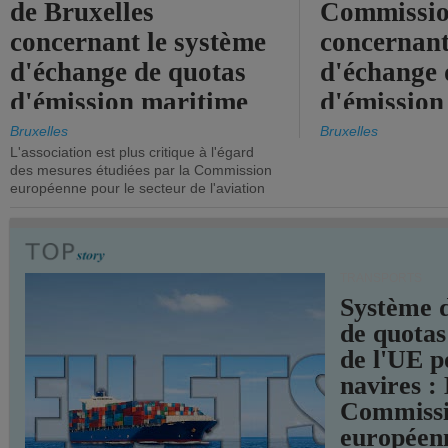
de Bruxelles
Commissi
concernant le système
concernant
d'échange de quotas
d'échange 
d'émission maritime
d'émission
de l'UE.
timide, alo
Bruxelles
Bruxelles
L'association est plus critique à l'égard
mesures pl
des mesures étudiées par la Commission
courageuse
européenne pour le secteur de l'aviation
attendues.
TRANSPORTS
Système 
de quotas
de l'UE p
navires :
Commiss
européen