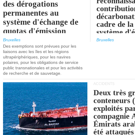
reconnaissa
des dérogations
contributio
permanentes au
décarbonat
système d'échange de
cadre de la
quotas d'émission
système d'
maritimes de l'UE
quotas d'ém
Bruxelles
Bruxelles
l'UE (SEQ
Des exemptions sont prévues pour les
après 2030.
liaisons avec les îles et les régions
ultrapériphériques, pour les navires
polaires, pour les obligations de service
public transnationales et pour les activités
de recherche et de sauvetage.
ACCIDENTS
Deux très g
conteneurs
exploités pa
compagnie
Émirats ara
été attaqués