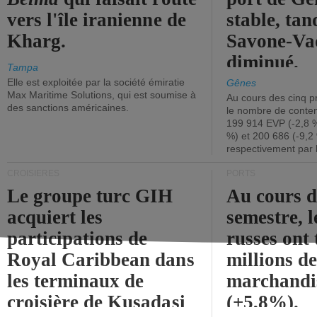
vers l'île iranienne de
stable, tan
Kharg.
Savone-Vad
diminué.
Tampa
Elle est exploitée par la société émiratie
Gênes
Max Maritime Solutions, qui est soumise à
Au cours des cinq p
des sanctions américaines.
le nombre de conten
199 914 EVP (-2,8 %
%) et 200 686 (-9,2 
respectivement par 
CROISIÈRES
PORTS
Le groupe turc GIH
Au cours 
acquiert les
semestre, l
participations de
russes ont 
Royal Caribbean dans
millions d
les terminaux de
marchandi
croisière de Kusadasi
(+5,8%).