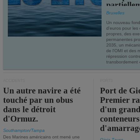
partielle
demandes
Bruxelles
armateur
Un nouveau fonds
d'euros pour les
propres, des ex
permanentes pro
2035, un mécani
de l'OMI et des 
répression contre
transbordement «
ACCIDENTS
PORTS
Un autre navire a été
Port de Gi
touché par un obus
Premier r
dans le détroit
d'un grand
d'Ormuz.
conteneurs
d'amarrage
Southampton/Tampa
Des Marines américains ont mené une
Gioia Tauro