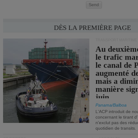
Send
DÈS LA PREMIÈRE PAGE
TRANSPORT MARITIME
Au deuxième
le trafic ma
le canal de
augmenté de
mais a dimi
manière sign
juin.
Panama/Balboa
L'ACP introduit de nou
concernant le tirant d
n'exclut pas des réd
quotidien de transits.