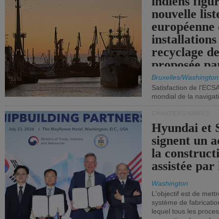
indiens figu
nouvelle list
européenne 
installations
recyclage de
proposée pa
Commission
Bruxelles/Washington
Satisfaction de l'ECS
mondial de la navigat
CHANTIERS NAVALS
Hyundai et 
signent un 
la construct
assistée par 
Washington
L'objectif est de mett
système de fabricati
lequel tous les proces