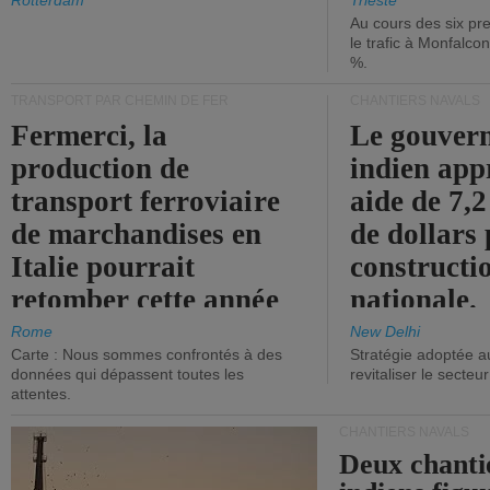
les ports.
diminue.
Rotterdam
Trieste
Au cours des six pr
le trafic à Monfalco
%.
TRANSPORT PAR CHEMIN DE FER
CHANTIERS NAVALS
Fermerci, la
Le gouver
production de
indien app
transport ferroviaire
aide de 7,2
de marchandises en
de dollars 
Italie pourrait
constructi
retomber cette année
nationale.
aux niveaux de 2015.
Rome
New Delhi
Carte : Nous sommes confrontés à des
Stratégie adoptée a
données qui dépassent toutes les
revitaliser le secteur
attentes.
CHANTIERS NAVALS
Deux chanti