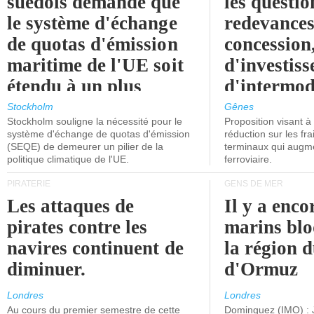
suédois demande que
les questio
le système d'échange
redevances
de quotas d'émission
concession
maritime de l'UE soit
d'investiss
étendu à un plus
d'intermod
grand nombre de
l'attention
Stockholm
Gênes
Stockholm souligne la nécessité pour le
Proposition visant 
navires.
politiciens.
système d'échange de quotas d'émission
réduction sur les fr
(SEQE) de demeurer un pilier de la
terminaux qui augmen
politique climatique de l'UE.
ferroviaire.
PIRATERIE
GENS DE MER
Les attaques de
Il y a enco
pirates contre les
marins blo
navires continuent de
la région d
diminuer.
d'Ormuz
Londres
Londres
Au cours du premier semestre de cette
Dominguez (IMO) : 