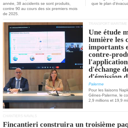
année, 38 accidents se sont produits,
que le plan d'évacua
contre 90 au cours des six premiers mois
de 2025.
TRANSPORT MARITIME
Une étude m
lumière les 
importants e
contre-produ
l'applicatio
d'échange d
d'émission d
(SEQE-UE) a
Palerme
maritimes av
Pour les liaisons Nap
Gênes-Palerme, le coû
occidentale.
2,9 millions et 19,9 mi
CHANTIERS NAVALS
Fincantieri construira un troisième pa