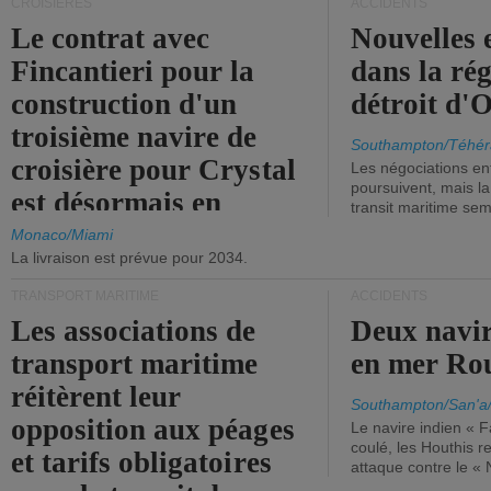
CROISIÈRES
ACCIDENTS
Le contrat avec
Nouvelles 
Fincantieri pour la
dans la ré
construction d'un
détroit d'
troisième navire de
Southampton/Téhér
croisière pour Crystal
Les négociations en
poursuivent, mais l
est désormais en
transit maritime sem
vigueur.
Monaco/Miami
La livraison est prévue pour 2034.
TRANSPORT MARITIME
ACCIDENTS
Les associations de
Deux navir
transport maritime
en mer Ro
réitèrent leur
Southampton/San'a
opposition aux péages
Le navire indien « F
coulé, les Houthis 
et tarifs obligatoires
attaque contre le «