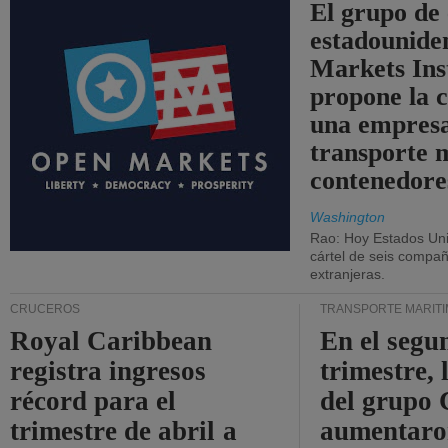
El grupo de
estadounide
Markets Ins
propone la 
una empresa
transporte 
contenedore
Washington
Rao: Hoy Estados Un
cártel de seis compañ
extranjeras.
CRUCEROS
TRANSPORTE MARÍT
Royal Caribbean
En el segu
registra ingresos
trimestre, 
récord para el
del grup
trimestre de abril a
aumentaro