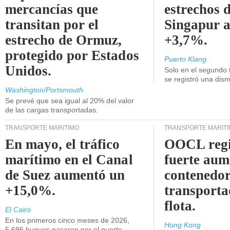
mercancías que
estrechos 
transitan por el
Singapur 
estrecho de Ormuz,
+3,7%.
protegido por Estados
Puerto Klang
Unidos.
Solo en el segundo 
se registró una dism
Washington/Portsmouth
Se prevé que sea igual al 20% del valor
de las cargas transportadas.
TRANSPORTE MARÍTIMO
TRANSPORTE MARÍT
En mayo, el tráfico
OOCL regi
marítimo en el Canal
fuerte aum
de Suez aumentó un
contenedor
+15,0%.
transporta
flota.
El Cairo
En los primeros cinco meses de 2026,
Hong Kong
5.696 buques pasaron por el puerto