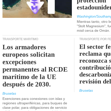
protección
estadounide
Washington/Southam
Mientras tanto, otro b
"Stolt Magnesium", f
misil cerca de Omán.
TRANSPORTE MARÍTIMO
TRANSPORTE POR F
El sector f
Los armadores
reclama qu
europeos solicitan
reconozca 
excepciones
contribució
permanentes al RCDE
descarboniz
marítimo de la UE
revisión d
después de 2030.
Bruselas
Bruselas
Exenciones para conexiones con islas y
regiones ultraperiféricas, para buques de
clase polar, para obligaciones de servicio