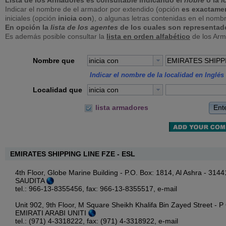
Lista de los Armadores es consultable indicando el
nobre
o la
l
Indicar el nombre de el armador por extendido (opción
es exactame
iniciales (opción
inicia con
), o algunas letras contenidas en el nomb
En opción la
lista de los agentes
de los cuales son representad
Es además posible consultar la
lista en orden alfabético
de los Arm
Nombre que
inicia con
Indicar el nombre de la localidad en Inglés 
Localidad que
inicia con
Ent
lista armadores
EMIRATES SHIPPING LINE FZE - ESL
4th Floor, Globe Marine Building - P.O. Box: 1814, Al Ashra - 
SAUDITA
tel.: 966-13-8355456, fax: 966-13-8355517,
e-mail
Unit 902, 9th Floor, M Square Sheikh Khalifa Bin Zayed Street - 
EMIRATI ARABI UNITI
tel.: (971) 4-3318222, fax: (971) 4-3318922,
e-mail