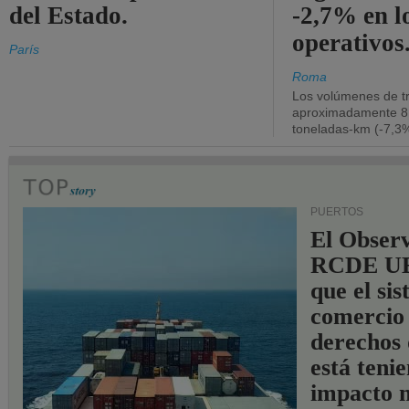
del Estado.
-2,7% en l
operativos
París
Roma
Los volúmenes de tr
aproximadamente 8.
toneladas-km (-7,3%
PUERTOS
El Observ
RCDE UE
que el si
comercio
derechos 
está teni
impacto n