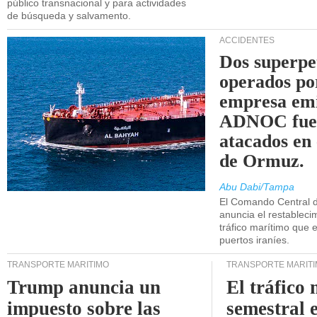
público transnacional y para actividades
de búsqueda y salvamento.
ACCIDENTES
Dos superpe
operados po
empresa emi
ADNOC fue
atacados en 
de Ormuz.
Abu Dabi/Tampa
El Comando Central 
anuncia el restableci
tráfico marítimo que e
puertos iraníes.
TRANSPORTE MARÍTIMO
TRANSPORTE MARÍT
Trump anuncia un
El tráfico
impuesto sobre las
semestral e