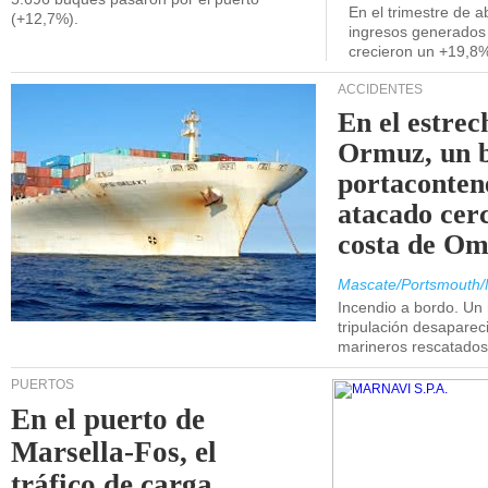
En el trimestre de abr
(+12,7%).
ingresos generados 
crecieron un +19,8
ACCIDENTES
En el estrec
Ormuz, un 
portaconten
atacado cerc
costa de Om
Mascate/Portsmouth/
Incendio a bordo. Un
tripulación desaparec
marineros rescatados
PUERTOS
En el puerto de
Marsella-Fos, el
tráfico de carga