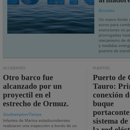
Bruselas
Un nuevo fondo 
euros para combu
exenciones no p
prorrogadas has
mecanismo de de
y medidas enérgi
puertos de trans
ACCIDENTES
PUERTOS
Otro barco fue
Puerto de 
alcanzado por un
Tauro: Pr
proyectil en el
conexión d
estrecho de Ormuz.
buque
portaconte
Southampton/Tampa
sistema de
Infantes de Marina estadounidenses
realizaron una inspección a bordo de un
la red eléc