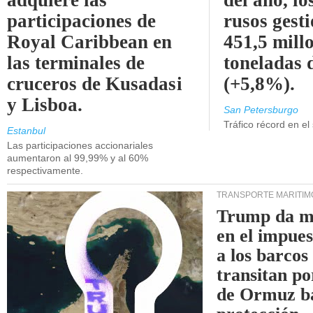
adquiere las
del año, lo
participaciones de
rusos gest
Royal Caribbean en
451,5 mill
las terminales de
toneladas 
cruceros de Kusadasi
(+5,8%).
y Lisboa.
San Petersburgo
Tráfico récord en el
Estanbul
Las participaciones accionariales
aumentaron al 99,99% y al 60%
respectivamente.
TRANSPORTE MARÍTIM
Trump da m
en el impue
a los barcos
transitan po
de Ormuz b