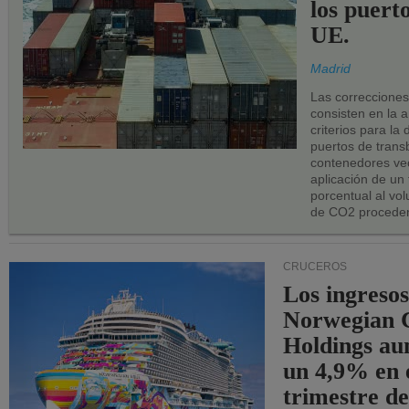
los puerto
UE.
Madrid
Las correccione
consisten en la a
criterios para la
puertos de trans
contenedores vec
aplicación de un
porcentual al vo
de CO2 proceden
CRUCEROS
Los ingresos
Norwegian C
Holdings a
un 4,9% en 
trimestre de