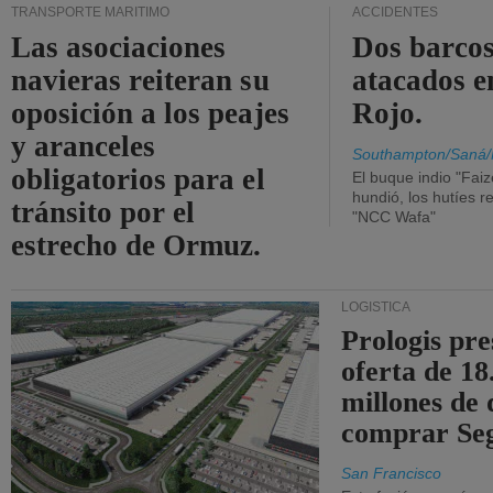
TRANSPORTE MARÍTIMO
ACCIDENTES
Las asociaciones
Dos barcos
navieras reiteran su
atacados e
oposición a los peajes
Rojo.
y aranceles
Southampton/Saná/
obligatorios para el
El buque indio "Fai
hundió, los hutíes re
tránsito por el
"NCC Wafa"
estrecho de Ormuz.
LOGÍSTICA
Prologis pr
oferta de 18
millones de 
comprar Se
San Francisco