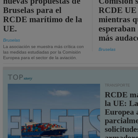
nuevas propuestas de
Comisión s
Bruselas para el
RCDE UE e
RCDE marítimo de la
mientras q
UE.
esperaban
más audac
Bruselas
La asociación se muestra más crítica con
Bruselas
las medidas estudiadas por la Comisión
Europea para el sector de la aviación.
TRANSPORTE
RCDE ma
la UE: L
Europea 
parcialme
solicitude
armadore