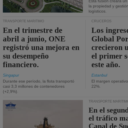
Esta fusión creará u
la propiedad y gestió
logísticos.
TRANSPORTE MARÍTIMO
CRUCEROS
En el trimestre de
Los ingres
abril a junio, ONE
Global Por
registró una mejora en
crecieron 
su desempeño
el primer 
financiero.
este año.
Singapur
Estanbul
Durante ese período, la flota transportó
El margen operativ
casi 3,3 millones de contenedores
22%.
(+2,9%).
TRANSPORTE MARÍTIM
En el segund
el tráfico m
Canal de Su