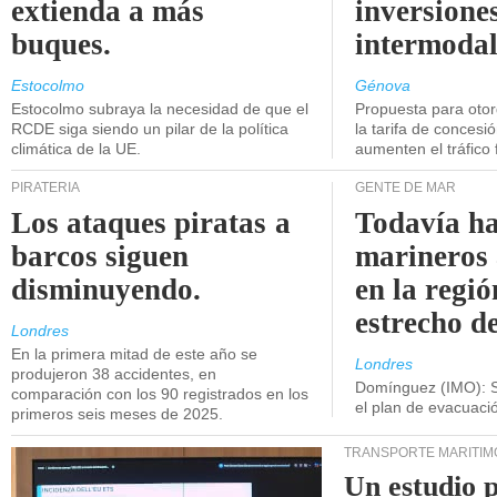
extienda a más
inversiones
buques.
intermodal
Estocolmo
Génova
Estocolmo subraya la necesidad de que el
Propuesta para oto
RCDE siga siendo un pilar de la política
la tarifa de concesi
climática de la UE.
aumenten el tráfico f
PIRATERÍA
GENTE DE MAR
Los ataques piratas a
Todavía ha
barcos siguen
marineros
disminuyendo.
en la regió
estrecho d
Londres
En la primera mitad de este año se
Londres
produjeron 38 accidentes, en
Domínguez (IMO): S
comparación con los 90 registrados en los
el plan de evacuac
primeros seis meses de 2025.
TRANSPORTE MARÍTIM
Un estudio 