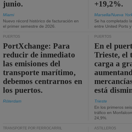
junio.
+19,2%.
Miami
Marsella/Nueva Yor
Nuevo récord histórico de facturación en
Se ha completado l
el primer semestre de 2026.
entre United Ports 
PUERTOS
PUERTOS
PortXchange: Para
En el puer
reducir de inmediato
Trieste, el 
las emisiones del
carga a gr
transporte marítimo,
aumentando
debemos centrarnos en
mercancías
los puertos.
está dismi
Róterdam
Trieste
En los primeros sei
tráfico en Monfalco
24,9%.
TRANSPORTE POR FERROCARRIL
ASTILLEROS