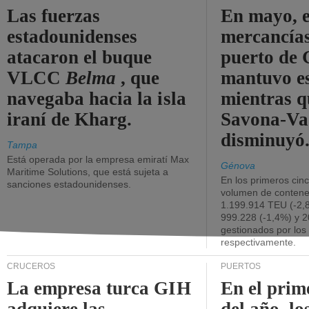
Las fuerzas
En mayo, e
estadounidenses
mercancías
atacaron el buque
puerto de 
VLCC
Belma
, que
mantuvo es
navegaba hacia la isla
mientras q
iraní de Kharg.
Savona-Va
disminuyó
Tampa
Está operada por la empresa emiratí Max
Génova
Maritime Solutions, que está sujeta a
En los primeros cin
sanciones estadounidenses.
volumen de contene
1.199.914 TEU (-2,8
999.228 (-1,4%) y 2
gestionados por los
respectivamente.
CRUCEROS
PUERTOS
La empresa turca GIH
En el prim