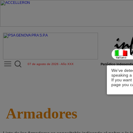
07 de agosto de 2026 - Año XXX
Periódico independie
We've detec
speaking a 
If you want
page you ca
Armadores