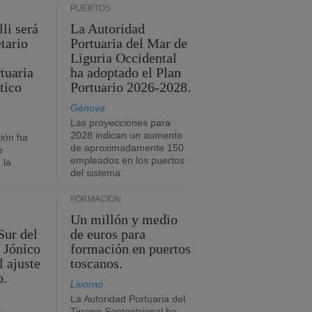
PUERTOS
li será
La Autoridad
tario
Portuaria del Mar de
Liguria Occidental
tuaria
ha adoptado el Plan
tico
Portuario 2026-2028.
Génova
Las proyecciones para
2028 indican un aumento
ión ha
de aproximadamente 150
e
empleados en los puertos
 la
del sistema.
FORMACIÓN
Un millón y medio
Sur del
de euros para
 Jónico
formación en puertos
l ajuste
toscanos.
o.
Livorno
La Autoridad Portuaria del
Tirreno Septentrional ha