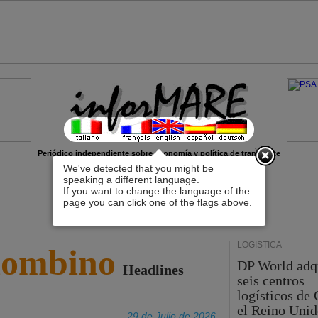
x
Periódico independiente sobre economía y política de transporte
We've detected that you might be
speaking a different language.
If you want to change the language of the
page you can click one of the flags above.
LOGÍSTICA
iombino
DP World adq
Headlines
seis centros
logísticos de
el Reino Unid
29 de Julio de 2026