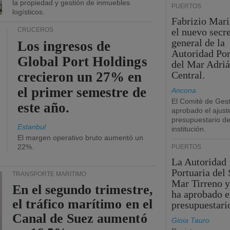
la propiedad y gestión de inmuebles
PUERTOS
logísticos.
Fabrizio Maril
CRUCEROS
el nuevo secre
general de la
Los ingresos de
Autoridad Por
Global Port Holdings
del Mar Adriá
crecieron un 27% en
Central.
el primer semestre de
Ancona
El Comité de Gest
este año.
aprobado el ajust
presupuestario de
Estanbul
institución.
El margen operativo bruto aumentó un
22%.
PUERTOS
La Autoridad
Portuaria del 
TRANSPORTE MARÍTIMO
Mar Tirreno y
En el segundo trimestre,
ha aprobado e
el tráfico marítimo en el
presupuestari
Canal de Suez aumentó
Gioia Tauro