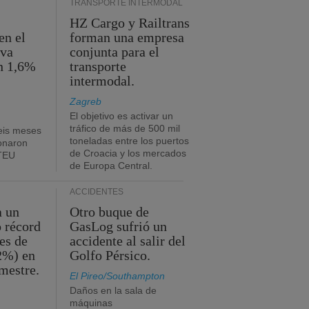
TRANSPORTE INTERMODAL
HZ Cargo y Railtrans
en el
forman una empresa
eva
conjunta para el
n 1,6%
transporte
intermodal.
Zagreb
El objetivo es activar un
tráfico de más de 500 mil
eis meses
toneladas entre los puertos
onaron
de Croacia y los mercados
 TEU
de Europa Central.
ACCIDENTES
a un
Otro buque de
o récord
GasLog sufrió un
es de
accidente al salir del
2%) en
Golfo Pérsico.
imestre.
El Pireo/Southampton
Daños en la sala de
máquinas