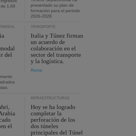
 ingresos
presentado su plan de
 de 1,69
formación para el periodo
.
2026-2028.
ERMODAL
TRANSPORTE
ia
Italia y Túnez firman
un acuerdo de
rmodal
colaboración en el
ir del
sector del transporte
y la logística.
Roma
amente
adrados
stas.
INFRAESTRUCTURAS
hri,
Hoy se ha logrado
Arabia
completar la
acado
perforación de los
 en el
dos túneles
principales del Túnel