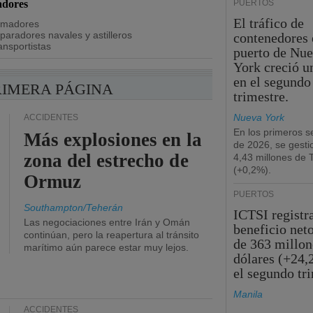
dores
PUERTOS
El tráfico de
rmadores
paradores navales y astilleros
contenedores 
ansportistas
puerto de Nu
York creció u
en el segundo
RIMERA PÁGINA
trimestre.
Nueva York
ACCIDENTES
En los primeros s
Más explosiones en la
de 2026, se gesti
zona del estrecho de
4,43 millones de
(+0,2%).
Ormuz
PUERTOS
Southampton/Teherán
ICTSI registr
Las negociaciones entre Irán y Omán
beneficio net
continúan, pero la reapertura al tránsito
de 363 millon
marítimo aún parece estar muy lejos.
dólares (+24,
el segundo tr
Manila
ACCIDENTES