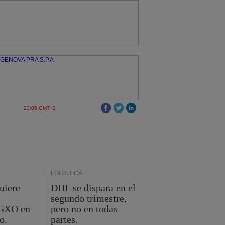
23:05 GMT+2
LOGÍSTICA
uiere
DHL se dispara en el
segundo trimestre,
 GXO en
pero no en todas
o.
partes.