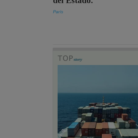
del Estado.
París