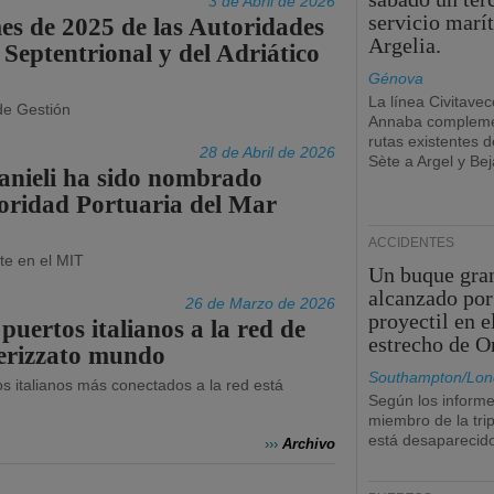
3 de Abril de 2026
servicio marí
es de 2025 de las Autoridades
Argelia.
Septentrional y del Adriático
Génova
La línea Civitavec
de Gestión
Annaba compleme
rutas existentes 
28 de Abril de 2026
Sète a Argel y Bej
anieli ha sido nombrado
toridad Portuaria del Mar
ACCIDENTES
te en el MIT
Un buque gra
alcanzado por
26 de Marzo de 2026
proyectil en e
puertos italianos a la red de
estrecho de 
nerizzato mundo
Southampton/Lon
os italianos más conectados a la red está
Según los informe
miembro de la tri
está desaparecid
›››
Archivo