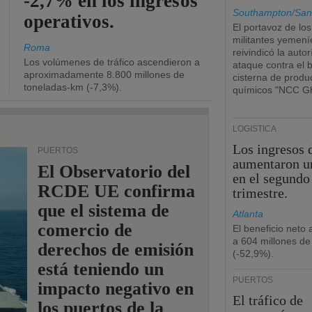
-2,7% en los ingresos
Southampton/San
operativos.
El portavoz de los
militantes yemení
Roma
reivindicó la autor
Los volúmenes de tráfico ascendieron a
ataque contra el 
aproximadamente 8.800 millones de
cisterna de produ
toneladas-km (-7,3%).
químicos "NCC Gh
LOGÍSTICA
Los ingresos
PUERTOS
aumentaron u
El Observatorio del
en el segundo
RCDE UE confirma
trimestre.
que el sistema de
Atlanta
comercio de
El beneficio neto
a 604 millones de
derechos de emisión
(-52,9%).
está teniendo un
PUERTOS
impacto negativo en
El tráfico de
los puertos de la