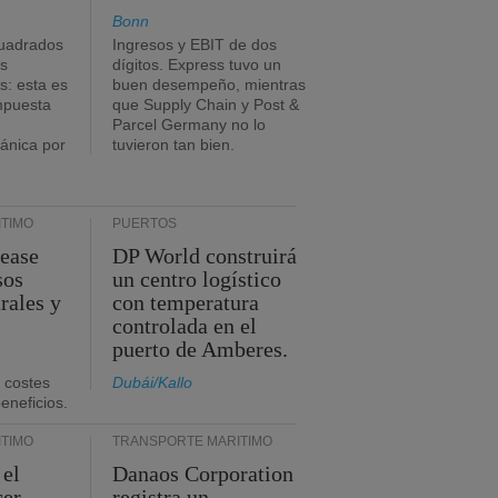
Bonn
uadrados
Ingresos y EBIT de dos
s
dígitos. Express tuvo un
: esta es
buen desempeño, mientras
impuesta
que Supply Chain y Post &
Parcel Germany no lo
tánica por
tuvieron tan bien.
TIMO
PUERTOS
Lease
DP World construirá
sos
un centro logístico
rales y
con temperatura
controlada en el
puerto de Amberes.
 costes
Dubái/Kallo
eneficios.
TIMO
TRANSPORTE MARÍTIMO
 el
Danaos Corporation
cer
registra un