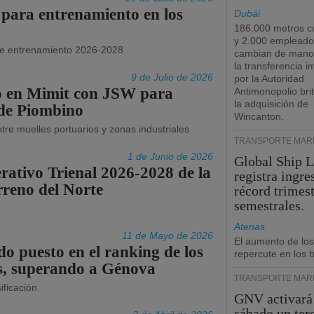
 para entrenamiento en los
Dubái
186.000 metros c
y 2.000 empleado
 de entrenamiento 2026-2028
cambian de manos
la transferencia 
9 de Julio de 2026
por la Autoridad
o en Mimit con JSW para
Antimonopolio bri
la adquisición de
 de Piombino
Wincanton.
entre muelles portuarios y zonas industriales
TRANSPORTE MARÍ
1 de Junio de 2026
Global Ship 
rativo Trienal 2026-2028 de la
registra ingre
rreno del Norte
récord trimest
semestrales.
n
Atenas
11 de Mayo de 2026
El aumento de los
o puesto en el ranking de los
repercute en los b
os, superando a Génova
TRANSPORTE MARÍ
ificación
GNV activará
sábado un ter