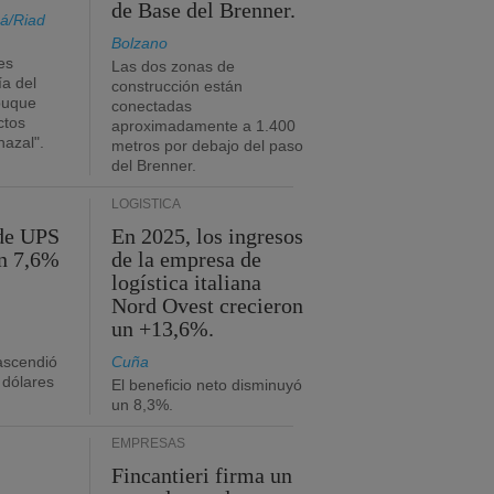
de Base del Brenner.
á/Riad
Bolzano
es
Las dos zonas de
ía del
construcción están
buque
conectadas
ctos
aproximadamente a 1.400
azal".
metros por debajo del paso
del Brenner.
LOGÍSTICA
 de UPS
En 2025, los ingresos
n 7,6%
de la empresa de
logística italiana
Nord Ovest crecieron
un +13,6%.
 ascendió
Cuña
 dólares
El beneficio neto disminuyó
un 8,3%.
EMPRESAS
Fincantieri firma un