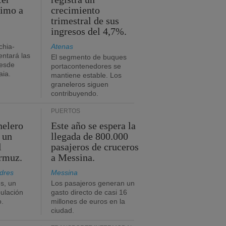
timo a
crecimiento
trimestral de sus
ingresos del 4,7%.
chia-
Atenas
ntará las
El segmento de buques
desde
portacontenedores se
aia.
mantiene estable. Los
graneleros siguen
contribuyendo.
PUERTOS
nelero
Este año se espera la
 un
llegada de 800.000
l
pasajeros de cruceros
Ormuz.
a Messina.
dres
Messina
s, un
Los pasajeros generan un
pulación
gasto directo de casi 16
o.
millones de euros en la
ciudad.