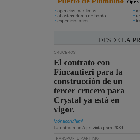
Puerto de Piombino
Opera
agencias marítimas
a
abastecedores de bordo
re
expedicionarios
tr
DESDE LA P
CRUCEROS
El contrato con
Fincantieri para la
construcción de un
tercer crucero para
Crystal ya está en
vigor.
Mónaco/Miami
La entrega está prevista para 2034.
TRANSPORTE MARÍTIMO