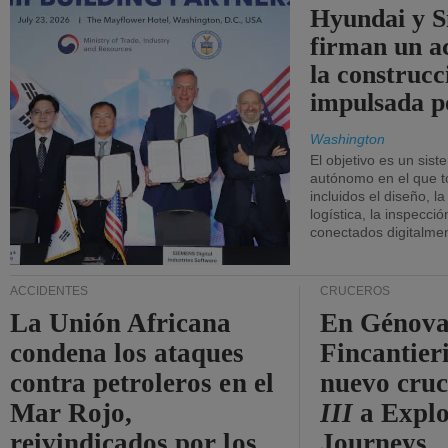
Hyundai y 
firman un a
la construcc
impulsada p
Washington
El objetivo es un sist
autónomo en el que t
incluidos el diseño, la
logística, la inspecci
conectados digitalme
ACCIDENTES
CRUCEROS
La Unión Africana
En Génova
condena los ataques
Fincantieri
contra petroleros en el
nuevo cru
Mar Rojo,
III
a Expl
reivindicados por los
Journeys.