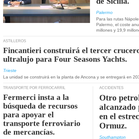
de Sicilia.
Palermo
Para las rutas Nápol
Palermo, el coste anu
millones y 19,9 millo
ASTILLEROS
Fincantieri construirá el tercer crucer
ultralujo para Four Seasons Yachts.
Trieste
La unidad se construirá en la planta de Ancona y se entregará en 20
TRANSPORTE POR FERROCARRIL
ACCIDENTES
Fermerci insta a la
Otro petro
búsqueda de recursos
alcanzado 
para apoyar el
en el estre
transporte ferroviario
Ormuz.
de mercancías.
Southampton