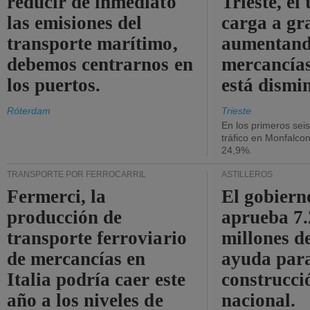
reducir de inmediato
Trieste, el 
las emisiones del
carga a gr
transporte marítimo,
aumentando
debemos centrarnos en
mercancías
los puertos.
está dismi
Róterdam
Trieste
En los primeros sei
tráfico en Monfalco
24,9%.
TRANSPORTE POR FERROCARRIL
ASTILLEROS
Fermerci, la
El gobiern
producción de
aprueba 7
transporte ferroviario
millones d
de mercancías en
ayuda para
Italia podría caer este
construcci
año a los niveles de
nacional.