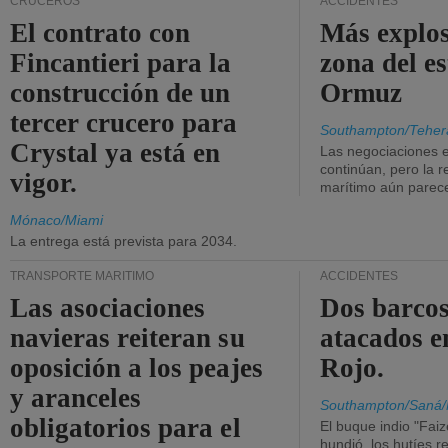
CRUCEROS
ACCIDENTES
El contrato con
Más explos
Fincantieri para la
zona del e
construcción de un
Ormuz
tercer crucero para
Southampton/Teher
Crystal ya está en
Las negociaciones 
continúan, pero la r
vigor.
marítimo aún parece
Mónaco/Miami
La entrega está prevista para 2034.
TRANSPORTE MARÍTIMO
ACCIDENTES
Las asociaciones
Dos barcos
navieras reiteran su
atacados e
oposición a los peajes
Rojo.
y aranceles
Southampton/Saná/
obligatorios para el
El buque indio "Fai
hundió, los hutíes re