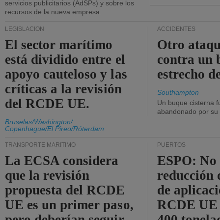
servicios publicitarios (AdSPs) y sobre los
recursos de la nueva empresa.
LEGISLACIÓN
ACCIDENTES
El sector marítimo
Otro ataq
está dividido entre el
contra un 
apoyo cauteloso y las
estrecho d
críticas a la revisión
Southampton
del RCDE UE.
Un buque cisterna f
abandonado por su t
Bruselas/Washington/
Copenhague/El Pireo/Róterdam
TRANSPORTE MARÍTIMO
PUERTOS
La ECSA considera
ESPO: No 
que la revisión
reducción 
propuesta del RCDE
de aplicaci
UE es un primer paso,
RCDE UE d
pero deberían seguir
400 tonela