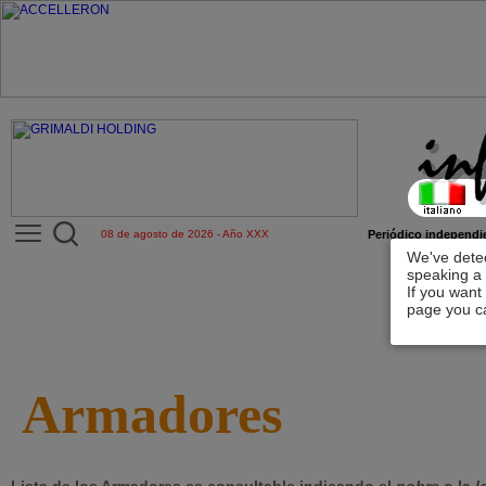
08 de agosto de 2026 - Año XXX
Periódico independie
We've detec
speaking a 
If you want
page you ca
Armadores