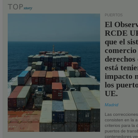
PUERTOS
El Observ
RCDE UE
que el si
comercio
derechos 
está teni
impacto n
los puerto
UE.
Madrid
Las correccione
consisten en la a
criterios para la
puertos de trans
contenedores vec