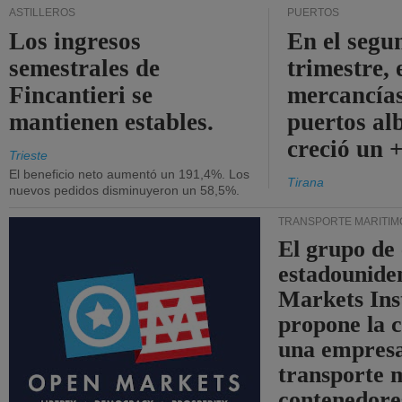
ASTILLEROS
PUERTOS
Los ingresos
En el segu
semestrales de
trimestre, 
Fincantieri se
mercancías
mantienen estables.
puertos al
creció un 
Trieste
El beneficio neto aumentó un 191,4%. Los
Tirana
nuevos pedidos disminuyeron un 58,5%.
TRANSPORTE MARÍTIM
El grupo de
estadounide
Markets Ins
propone la 
una empresa
transporte 
contenedore