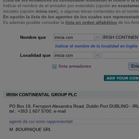
Lista de los Armadores es consultable indicando el
nobre
o la
l
Indicar el nombre de el armador por extendido (opción
es exactame
iniciales (opción
inicia con
), o algunas letras contenidas en el nomb
En opción la
lista de los agentes
de los cuales son representad
Es además posible consultar la
lista en orden alfabético
de los Arm
Nombre que
inicia con
Indicar el nombre de la localidad en Inglés 
Localidad que
inicia con
Ent
lista armadores
IRISH CONTINENTAL GROUP PLC
PO Box 19, Ferryport Alexandra Road, Dublin Port DUBLINO - 
tel.: +353 1 607 5700,
e-mail
agenti da cui sono rappresentati
M. BOURNIQUE SRL