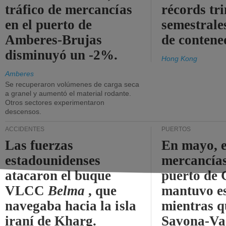
tráfico de mercancías
récords tr
en el puerto de
semestrales
Amberes-Brujas
de contene
disminuyó un -2%.
Hong Kong
Amberes
Se recuperaron volúmenes de carga seca
a granel y aumentó el material rodante.
Otros sectores experimentaron
descensos.
ACCIDENTES
PUERTOS
Las fuerzas
En mayo, e
estadounidenses
mercancías
atacaron el buque
puerto de 
VLCC
Belma
, que
mantuvo es
navegaba hacia la isla
mientras q
iraní de Kharg.
Savona-Va