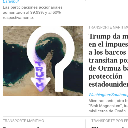
Estanbul
Las participaciones accionariales
aumentaron al 99,99% y al 60%
respectivamente.
TRANSPORTE MARÍTIM
Trump da m
en el impue
a los barcos
transitan po
de Ormuz b
protección
estadounide
Washington/Southam
Mientras tanto, otro b
"Stolt Magnesium", f
misil cerca de Omán.
TRANSPORTE MARÍTIMO
TRANSPORTE POR F