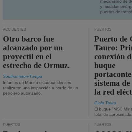
mecanismo de de
y medidas enérgi
puertos de trans
ACCIDENTES
PUERTOS
Otro barco fue
Puerto de 
alcanzado por un
Tauro: Pr
proyectil en el
conexión d
estrecho de Ormuz.
buque
portaconte
Southampton/Tampa
sistema de
Infantes de Marina estadounidenses
realizaron una inspección a bordo de un
la red eléc
petrolero autorizado.
Gioia Tauro
El buque "MSC Mirja
total de aproximad
PUERTOS
PUERTOS