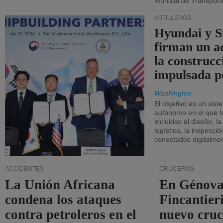
Mundial de Transport
ASTILLEROS
Hyundai y 
firman un a
la construcc
impulsada p
Washington
El objetivo es un sist
autónomo en el que t
incluidos el diseño, la
logística, la inspecci
conectados digitalme
ACCIDENTES
CRUCEROS
La Unión Africana
En Génova
condena los ataques
Fincantieri
contra petroleros en el
nuevo cru