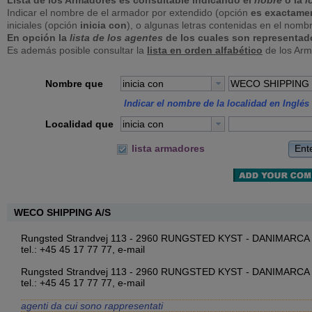
Lista de los Armadores es consultable indicando el
nobre
o la
l
Indicar el nombre de el armador por extendido (opción
es exactame
iniciales (opción
inicia con
), o algunas letras contenidas en el nomb
En opción la
lista de los agentes
de los cuales son representad
Es además posible consultar la
lista en orden alfabético
de los Arm
Nombre que
inicia con
Indicar el nombre de la localidad en Inglés 
Localidad que
inicia con
Ent
lista armadores
WECO SHIPPING A/S
Rungsted Strandvej 113 - 2960 RUNGSTED KYST - DANIMARCA
tel.: +45 45 17 77 77,
e-mail
Rungsted Strandvej 113 - 2960 RUNGSTED KYST - DANIMARCA
tel.: +45 45 17 77 77,
e-mail
agenti da cui sono rappresentati