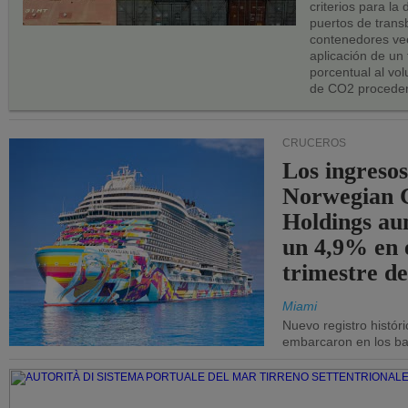
criterios para la
puertos de trans
contenedores vec
aplicación de un
porcentual al vo
de CO2 proceden
CRUCEROS
Los ingresos
Norwegian C
Holdings a
un 4,9% en 
trimestre de
Miami
Nuevo registro histór
embarcaron en los bar