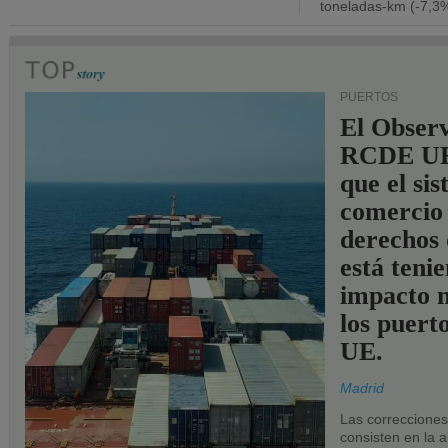
toneladas-km (-7,3%
PUERTOS
El Observ
RCDE UE
que el si
comercio
derechos 
está teni
impacto n
los puerto
UE.
Madrid
Las correccione
consisten en la a