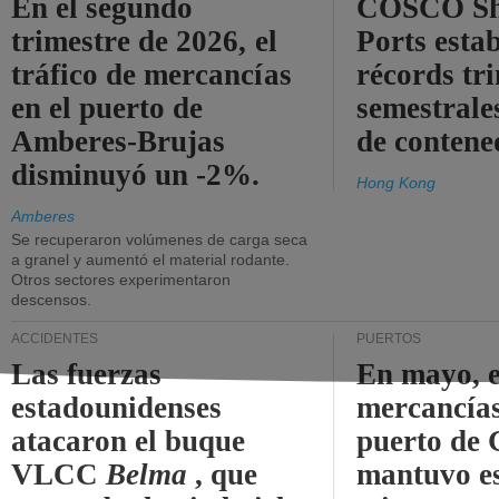
En el segundo
COSCO Sh
trimestre de 2026, el
Ports esta
tráfico de mercancías
récords tr
en el puerto de
semestrales
Amberes-Brujas
de contene
disminuyó un -2%.
Hong Kong
Amberes
Se recuperaron volúmenes de carga seca
a granel y aumentó el material rodante.
Otros sectores experimentaron
descensos.
ACCIDENTES
PUERTOS
Las fuerzas
En mayo, e
estadounidenses
mercancías
atacaron el buque
puerto de 
VLCC
Belma
, que
mantuvo es