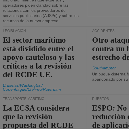
nacional, mientras que expertos y
operadores piden claridad sobre las
relaciones con los proveedores de
servicios publicitarios (AdSPs) y sobre los
recursos de la nueva empresa.
LEGISLACIÓN
ACCIDENTES
El sector marítimo
Otro ataq
está dividido entre el
contra un 
apoyo cauteloso y las
estrecho d
críticas a la revisión
Southampton
del RCDE UE.
Un buque cisterna f
abandonado por su t
Bruselas/Washington/
Copenhague/El Pireo/Róterdam
TRANSPORTE MARÍTIMO
PUERTOS
La ECSA considera
ESPO: No 
que la revisión
reducción 
propuesta del RCDE
de aplicaci