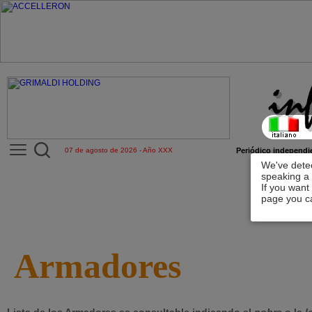
07 de agosto de 2026 - Año XXX
Periódico independie
We've detec
speaking a 
If you want
page you ca
Armadores