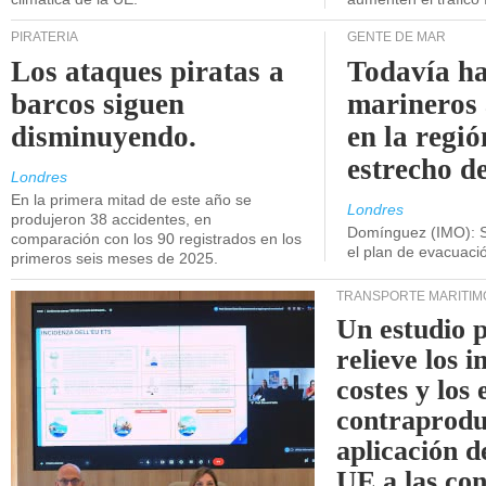
PIRATERÍA
GENTE DE MAR
Los ataques piratas a
Todavía ha
barcos siguen
marineros
disminuyendo.
en la regió
estrecho d
Londres
En la primera mitad de este año se
Londres
produjeron 38 accidentes, en
Domínguez (IMO): S
comparación con los 90 registrados en los
el plan de evacuac
primeros seis meses de 2025.
TRANSPORTE MARÍTIM
Un estudio 
relieve los 
costes y los 
contraprodu
aplicación 
UE a las co