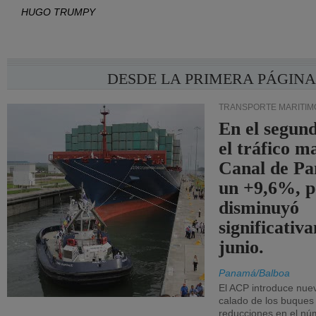
HUGO TRUMPY
DESDE LA PRIMERA PÁGIN
TRANSPORTE MARÍTIM
En el segund
el tráfico m
Canal de Pa
un +9,6%, p
disminuyó
significativ
junio.
Panamá/Balboa
El ACP introduce nuev
calado de los buques
reducciones en el nú