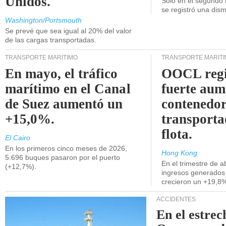
Unidos.
Solo en el segundo 
se registró una dism
Washington/Portsmouth
Se prevé que sea igual al 20% del valor
de las cargas transportadas.
TRANSPORTE MARÍTIMO
TRANSPORTE MARÍT
En mayo, el tráfico
OOCL regi
marítimo en el Canal
fuerte aum
de Suez aumentó un
contenedor
+15,0%.
transporta
flota.
El Cairo
En los primeros cinco meses de 2026,
Hong Kong
5.696 buques pasaron por el puerto
En el trimestre de abr
(+12,7%).
ingresos generados 
crecieron un +19,8
ACCIDENTES
En el estrec