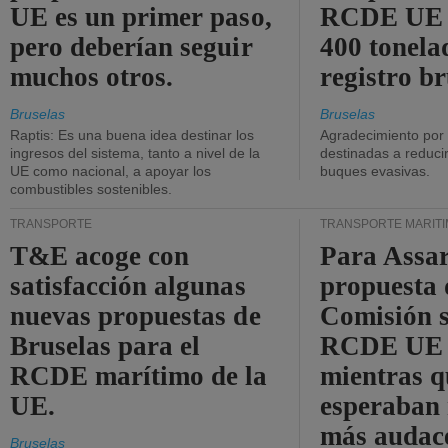
UE es un primer paso,
RCDE UE d
pero deberían seguir
400 tonela
muchos otros.
registro br
Bruselas
Bruselas
Raptis: Es una buena idea destinar los
Agradecimiento por
ingresos del sistema, tanto a nivel de la
destinadas a reducir
UE como nacional, a apoyar los
buques evasivas.
combustibles sostenibles.
TRANSPORTE
TRANSPORTE MARÍT
T&E acoge con
Para Assar
satisfacción algunas
propuesta 
nuevas propuestas de
Comisión s
Bruselas para el
RCDE UE e
RCDE marítimo de la
mientras q
UE.
esperaban
más audac
Bruselas