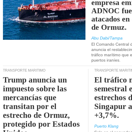
empresa emi
ADNOC fue
atacados en 
de Ormuz.
Abu Dabi/Tampa
El Comando Central 
anuncia el restableci
tráfico marítimo que e
puertos iraníes.
TRANSPORTE MARÍTIMO
TRANSPORTE MARÍT
Trump anuncia un
El tráfico
impuesto sobre las
semestral e
mercancías que
estrechos 
transitan por el
Singapur 
estrecho de Ormuz,
+3,7%.
protegido por Estados
Puerto Klang