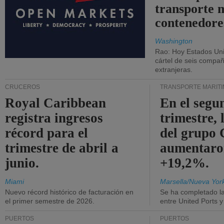
transporte 
contenedore
Washington
Rao: Hoy Estados Un
cártel de seis compañ
extranjeras.
CRUCEROS
TRANSPORTE MARÍT
Royal Caribbean
En el segu
registra ingresos
trimestre, 
récord para el
del grup
trimestre de abril a
aumentaro
junio.
+19,2%.
Miami
Marsella/Nueva Yor
Nuevo récord histórico de facturación en
Se ha completado l
el primer semestre de 2026.
entre United Ports 
PUERTOS
PUERTOS