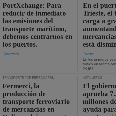
PortXchange: Para
En el puer
reducir de inmediato
Trieste, el 
las emisiones del
carga a gr
transporte marítimo,
aumentando
debemos centrarnos en
mercancías
los puertos.
está dismi
Róterdam
Trieste
En los primeros sei
tráfico en Monfalco
24,9%.
TRANSPORTE POR FERROCARRIL
ASTILLEROS
Fermerci, la
El gobiern
producción de
aprueba 7
transporte ferroviario
millones d
de mercancías en
ayuda para