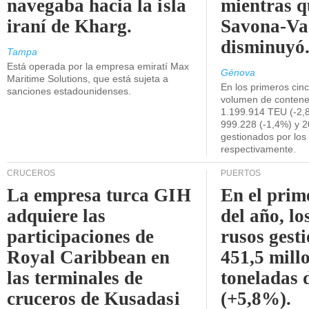
navegaba hacia la isla
mientras q
iraní de Kharg.
Savona-Va
disminuyó
Tampa
Está operada por la empresa emiratí Max
Génova
Maritime Solutions, que está sujeta a
En los primeros cin
sanciones estadounidenses.
volumen de contene
1.199.914 TEU (-2,8
999.228 (-1,4%) y 2
gestionados por los
respectivamente.
CRUCEROS
PUERTOS
La empresa turca GIH
En el prim
adquiere las
del año, lo
participaciones de
rusos gest
Royal Caribbean en
451,5 mill
las terminales de
toneladas 
cruceros de Kusadasi
(+5,8%).