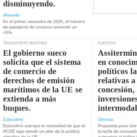
disminuyendo.
Marsella
En el primer semestre de 2026, el número
de pasajeros de cruceros aumentó un
+5%.
TRANSPORTE MARÍTIMO
PUERTOS
El gobierno sueco
Assitermin
solicita que el sistema
en conocim
de comercio de
políticos l
derechos de emisión
relativas a
marítimos de la UE se
concesión, 
extienda a más
inversiones
buques.
intermodal
Estocolmo
Génova
Estocolmo subraya la necesidad de que el
Propuesta para oto
RCDE siga siendo un pilar de la política
la tarifa de concesi
climática de la UE.
aumenten el tráfico f