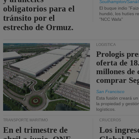
Southampton/Saná/
obligatorios para el
El buque indio "Fai
hundió, los hutíes re
tránsito por el
"NCC Wafa"
estrecho de Ormuz.
LOGÍSTICA
Prologis pr
oferta de 18
millones de 
comprar Se
San Francisco
Esta fusión creará u
la propiedad y gestió
logísticos.
TRANSPORTE MARÍTIMO
CRUCEROS
En el trimestre de
Los ingres