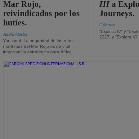
Mar Rojo,
III
a Expl
reivindicados por los
Journeys.
hutíes.
Génova
"Explora IV" y "Expl
Addis Abeba
2027, y "Explora VI
Youssouf: La seguridad de las rutas
marítimas del Mar Rojo es de vital
importancia estratégica para África.