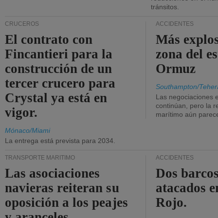
tránsitos.
CRUCEROS
ACCIDENTES
El contrato con
Más explos
Fincantieri para la
zona del e
construcción de un
Ormuz
tercer crucero para
Southampton/Teher
Crystal ya está en
Las negociaciones 
continúan, pero la r
vigor.
marítimo aún parece
Mónaco/Miami
La entrega está prevista para 2034.
TRANSPORTE MARÍTIMO
ACCIDENTES
Las asociaciones
Dos barcos
navieras reiteran su
atacados e
oposición a los peajes
Rojo.
y aranceles