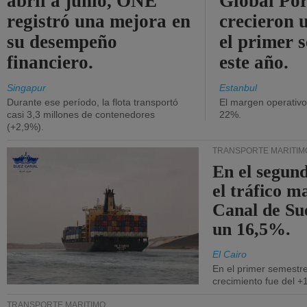
abril a junio, ONE
Global Por
registró una mejora en
crecieron 
su desempeño
el primer 
financiero.
este año.
Singapur
Estanbul
Durante ese período, la flota transportó
El margen operativ
casi 3,3 millones de contenedores
22%.
(+2,9%).
TRANSPORTE MARÍTIM
En el segund
el tráfico m
Canal de Su
un 16,5%.
El Cairo
En el primer semestre
crecimiento fue del +
TRANSPORTE MARÍTIMO