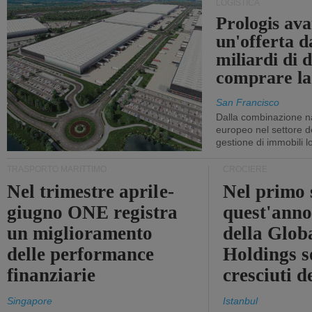
LOGISTICA
Prologis av
un'offerta d
miliardi di d
comprare la
San Francisco
Dalla combinazione n
europeo nel settore de
gestione di immobili lo
TRASPORTO MARITTIMO
CROCIERE
Nel trimestre aprile-
Nel primo 
giugno ONE registra
quest'anno 
un miglioramento
della Glob
delle performance
Holdings 
finanziarie
cresciuti 
Singapore
Istanbul