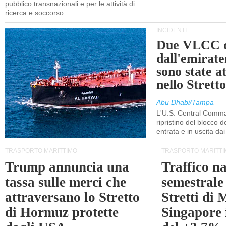
pubblico transnazionali e per le attività di
ricerca e soccorso
INCIDENTI
Due VLCC o
dall'emira
sono state a
nello Stret
Abu Dhabi/Tampa
L'U.S. Central Comma
ripristino del blocco de
entrata e in uscita dai 
TRASPORTO MARITTIMO
TRASPORTO MARITTI
Trump annuncia una
Traffico n
tassa sulle merci che
semestrale
attraversano lo Stretto
Stretti di 
di Hormuz protette
Singapore 