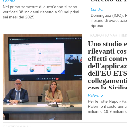
Londra
Nel primo semestre di quest'anno si sono
Londra
verificati 38 incidenti rispetto a 90 nei primi
Dominguez (IMO): R
sei mesi del 2025
il piano di evacuaz
ripreso
TRASPORTO MARITTIM
Uno studio e
rilevanti cost
effetti cont
dell'applica
dell'EU ETS
collegament
con la Sicili
Palermo
Per le rotte Napoli-P
Palermo il costo annuo
milioni e 19,9 milioni 