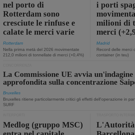
nel porto di
i porti sp
Rotterdam sono
movimenta
cresciute le rinfuse e
milioni di 
calate le merci varie
merci (+2
Rotterdam
Madrid
Nella prima metà del 2026 movimentate
Record delle merci 
212,0 milioni di tonnellate di merci (+0,4%)
container (in teu)
CONCORRENZA
La Commissione UE avvia un'indagine
approfondita sulla concentrazione Sa
Bruxelles
Bruxelles ritiene particolarmente critici gli effetti dell'operazione in p
SURF
INTERPORTI
TRASPORTO INTERM
Medlog (gruppo MSC)
L'Autorità
entra nel capitale
Barcellona 