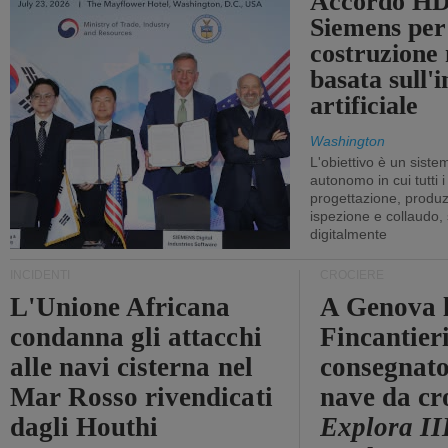
Accordo HD
Siemens per
costruzione
basata sull'i
artificiale
Washington
L'obiettivo è un sist
autonomo in cui tutti i
progettazione, produzi
ispezione e collaudo,
digitalmente
INCIDENTI
CROCIERE
L'Unione Africana
A Genova 
condanna gli attacchi
Fincantier
alle navi cisterna nel
consegnato
Mar Rosso rivendicati
nave da cr
dagli Houthi
Explora II