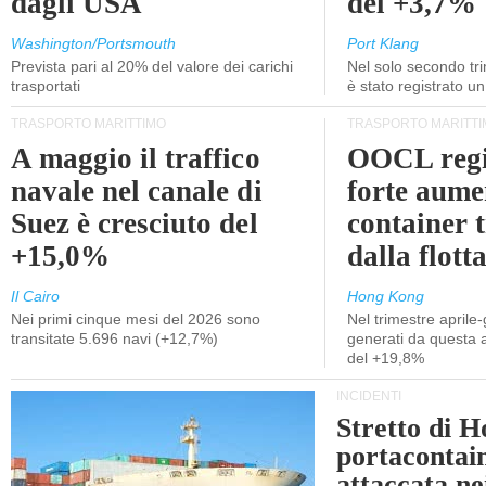
dagli USA
del +3,7%
Washington/Portsmouth
Port Klang
Prevista pari al 20% del valore dei carichi
Nel solo secondo tr
trasportati
è stato registrato u
TRASPORTO MARITTIMO
TRASPORTO MARITTI
A maggio il traffico
OOCL regi
navale nel canale di
forte aume
Suez è cresciuto del
container 
+15,0%
dalla flott
Il Cairo
Hong Kong
Nei primi cinque mesi del 2026 sono
Nel trimestre aprile-
transitate 5.696 navi (+12,7%)
generati da questa at
del +19,8%
INCIDENTI
Stretto di 
portacontain
attaccata nei