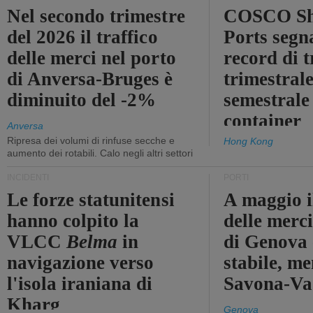
Nel secondo trimestre
COSCO Sh
del 2026 il traffico
Ports segn
delle merci nel porto
record di t
di Anversa-Bruges è
trimestrale
diminuito del -2%
semestrale
container
Anversa
Ripresa dei volumi di rinfuse secche e
Hong Kong
aumento dei rotabili. Calo negli altri settori
INCIDENTI
PORTI
Le forze statunitensi
A maggio il
hanno colpito la
delle merci
VLCC
Belma
in
di Genova 
navigazione verso
stabile, me
l'isola iraniana di
Savona-Vad
Kharg
Genova