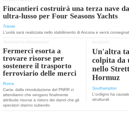
CANTIERI NAVALI
Fincantieri costruirà una terza nave d
ultra-lusso per Four Seasons Yachts
Trieste
L'unità sarà realizzata nello stabilimento di Ancona e verrà consegna
TRASPORTO FERROVIARIO
INCIDENTI
Fermerci esorta a
Un'altra t
trovare risorse per
colpita da
sostenere il trasporto
nello Stret
ferroviario delle merci
Hormuz
Roma
Southampton
Carta: dalla rimodulazione del PNRR ci
L'ordigno ha causato
attendiamo che vengano finalmente
strutturali
attribuite risorse a ristoro dei danni che gli
operatori stanno subendo