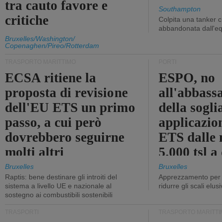
tra cauto favore e
Southampton
critiche
Colpita una tanker c
abbandonata dall'e
Bruxelles/Washington/
Copenaghen/Pireo/Rotterdam
TRASPORTO MARITTIMO
PORTI
ECSA ritiene la
ESPO, no
proposta di revisione
all'abbass
dell'EU ETS un primo
della sogli
passo, a cui però
applicazio
dovrebbero seguirne
ETS dalle 
molti altri
5.000 tsl a
400 tsl
Bruxelles
Bruxelles
Raptis: bene destinare gli introiti del
Apprezzamento per l
sistema a livello UE e nazionale al
ridurre gli scali elusi
sostegno ai combustibili sostenibili
TRASPORTI
TRASPORTO MARITTI