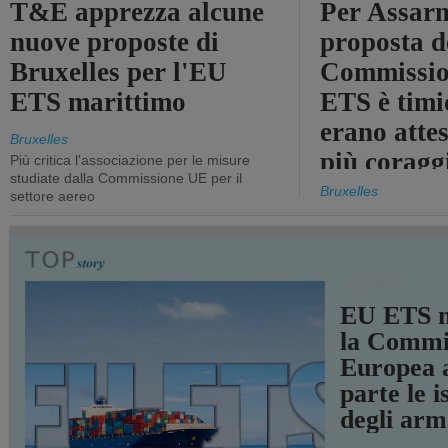
T&E apprezza alcune
Per Assarm
nuove proposte di
proposta d
Bruxelles per l'EU
Commissio
ETS marittimo
ETS è timi
erano atte
Bruxelles
più coragg
Più critica l'associazione per le misure
studiate dalla Commissione UE per il
Bruxelles
settore aereo
TRASPORTI
EU ETS m
la Commi
Europea a
parte le i
degli arm