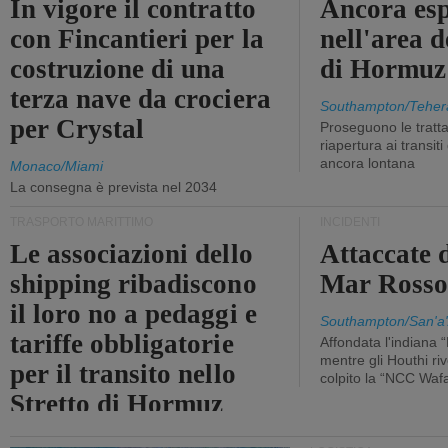
In vigore il contratto
Ancora esp
con Fincantieri per la
nell'area d
costruzione di una
di Hormuz
terza nave da crociera
Southampton/Teher
per Crystal
Proseguono le tratt
riapertura ai transit
ancora lontana
Monaco/Miami
La consegna è prevista nel 2034
TRASPORTO MARITTIMO
INCIDENTI
Le associazioni dello
Attaccate 
shipping ribadiscono
Mar Ross
il loro no a pedaggi e
Southampton/San'a'
tariffe obbligatorie
Affondata l'indiana 
mentre gli Houthi ri
per il transito nello
colpito la “NCC Waf
Stretto di Hormuz