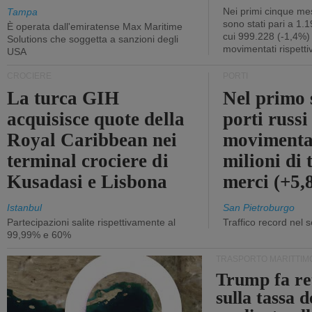
Nei primi cinque mes
Tampa
sono stati pari a 1.
È operata dall'emiratense Max Maritime
cui 999.228 (-1,4%)
Solutions che soggetta a sanzioni degli
movimentati rispetti
USA
CROCIERE
PORTI
La turca GIH
Nel primo 
acquisisce quote della
porti russ
Royal Caribbean nei
movimenta
terminal crociere di
milioni di 
Kusadasi e Lisbona
merci (+5
Istanbul
San Pietroburgo
Partecipazioni salite rispettivamente al
Traffico record nel 
99,99% e 60%
TRASPORTO MARITTIM
Trump fa re
sulla tassa 