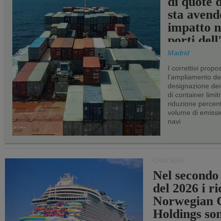
di quote 
sta avend
impatto n
porti del
Madrid
I correttivi propo
l'ampliamento dei 
designazione dei 
di container limitr
riduzione percent
volume di emissi
navi
CROCIERE
Nel secondo
del 2026 i ri
Norwegian C
Holdings so