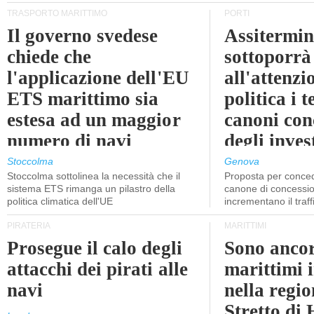
TRASPORTO MARITTIMO
PORTI
Il governo svedese
Assitermin
chiede che
sottoporrà
l'applicazione dell'EU
all'attenzi
ETS marittimo sia
politica i 
estesa ad un maggior
canoni con
numero di navi
degli inves
dell'inter
Stoccolma
Genova
Stoccolma sottolinea la necessità che il
Proposta per conced
sistema ETS rimanga un pilastro della
canone di concessio
politica climatica dell'UE
incrementano il traff
PIRATERIA
MARITTIMI
Prosegue il calo degli
Sono ancor
attacchi dei pirati alle
marittimi 
navi
nella regio
Stretto di