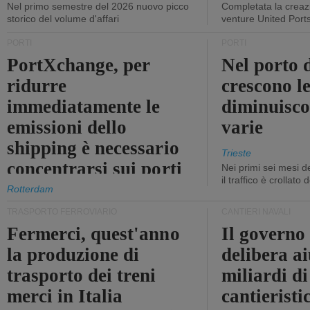
Nel primo semestre del 2026 nuovo picco
Completata la creazi
storico del volume d'affari
venture United Port
PORTI
PORTI
PortXchange, per
Nel porto d
ridurre
crescono le
immediatamente le
diminuisco
emissioni dello
varie
shipping è necessario
Trieste
concentrarsi sui porti
Nei primi sei mesi 
il traffico è crollato
Rotterdam
TRASPORTO FERROVIARIO
CANTIERI NAVALI
Fermerci, quest'anno
Il governo
la produzione di
delibera ai
trasporto dei treni
miliardi di
merci in Italia
cantieristi