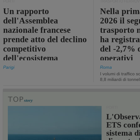
PORTI
TRASPORTO FERROV
Un rapporto
Nella prim
dell'Assemblea
2026 il se
nazionale francese
trasporto 
prende atto del declino
ha registra
competitivo
del -2,7% d
dell'ecosistema
operativi
portuale statale
Parigi
Roma
I volumi di traffico s
8,8 miliardi di tonne
PORTI
L'Observ
ETS conf
sistema d