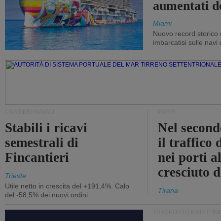
aumentati d
Miami
Nuovo record storico 
imbarcatisi sulle navi d
CANTIERI NAVALI
PORTI
Stabili i ricavi
Nel second
semestrali di
il traffico
Fincantieri
nei porti a
cresciuto 
Trieste
Utile netto in crescita del +191,4%. Calo
Tirana
del -58,5% dei nuovi ordini
TRASPORTO MARITTIM