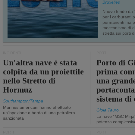
Bruxelles
Nuovo fondo da 1
per i carburanti 
permanenti ma p
meccanismo di d
stretta sui porti d
INCIDENTI
PORTI
Un'altra nave è stata
Porto di G
colpita da un proiettile
prima conn
nello Stretto di
una grand
Hormuz
portaconta
sistema di 
Southampton/Tampa
Marines americani hanno effettuato
Gioia Tauro
un'ispezione a bordo di una petroliera
La nave “MSC Mirja”
sanzionata
potenza complessiva
PORTI
PORTI