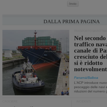
Invio
DALLA PRIMA PAGINA
TRASPORTO MARITTIM
Nel secondo 
traffico nav
canale di P
cresciuto d
si è ridotto
notevolment
Panamá/Balboa
L'ACP introduce nuove
pescaggio delle navi
riduzioni del numero gi
CROCIERE
INCIDENTI