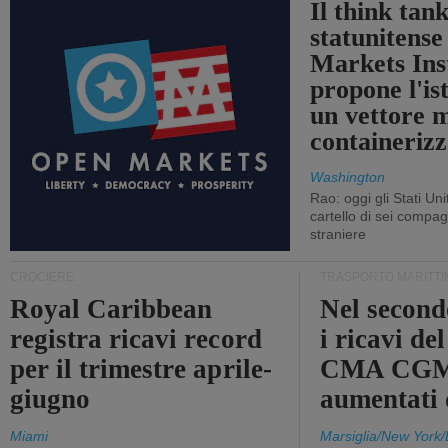
Il think tan
statunitens
Markets Ins
propone l'is
un vettore 
containerizz
Washington
Rao: oggi gli Stati Un
cartello di sei compa
straniere
CROCIERE
TRASPORTO MARITTI
Royal Caribbean
Nel second
registra ricavi record
i ricavi de
per il trimestre aprile-
CMA CGM
giugno
aumentati
Miami
Marsiglia/New York/