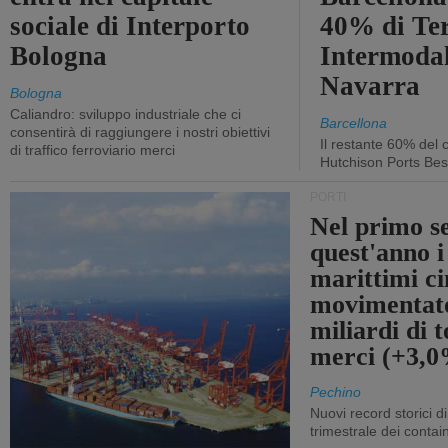
sociale di Interporto
40% di Te
Bologna
Intermodal
Navarra
Bologna
Caliandro: sviluppo industriale che ci
Barcellona
consentirà di raggiungere i nostri obiettivi
Il restante 60% del c
di traffico ferroviario merci
Hutchison Ports Bes
PORTI
Nel primo s
quest'anno i
marittimi ci
movimentato
miliardi di t
merci (+3,
Pechino
Nuovi record storici di
trimestrale dei contai