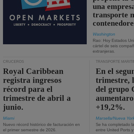
una empresa
transporte 
contenedore
Washington
Rao: Hoy Estados Un
cártel de seis compañ
extranjeras.
CRUCEROS
TRANSPORTE MARÍT
Royal Caribbean
En el segu
registra ingresos
trimestre, 
récord para el
del grup
trimestre de abril a
aumentaro
junio.
+19,2%.
Miami
Marsella/Nueva Yor
Nuevo récord histórico de facturación en
Se ha completado l
el primer semestre de 2026.
entre United Ports 