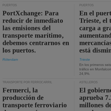
PUERTOS
PUERTOS
PortXchange: Para
En el puer
reducir de inmediato
Trieste, el 
las emisiones del
carga a gr
transporte marítimo,
aumentando
debemos centrarnos en
mercancías
los puertos.
está dismi
Róterdam
Trieste
En los primeros sei
tráfico en Monfalco
24,9%.
TRANSPORTE POR FERROCARRIL
ASTILLEROS
Fermerci, la
El gobiern
producción de
aprueba 7
transporte ferroviario
millones d