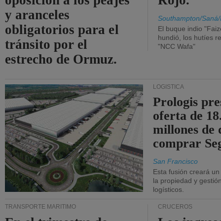
oposición a los peajes
Rojo.
y aranceles
Southampton/Saná/
obligatorios para el
El buque indio "Fai
hundió, los hutíes re
tránsito por el
"NCC Wafa"
estrecho de Ormuz.
LOGÍSTICA
Prologis pr
oferta de 18
millones de 
comprar Se
San Francisco
Esta fusión creará u
la propiedad y gestió
logísticos.
TRANSPORTE MARÍTIMO
CRUCEROS