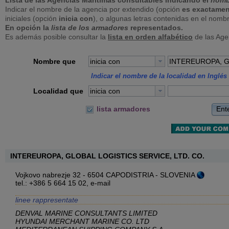
Lista de las Agencias Marítimas consultables indicando el
nomb
Indicar el nombre de la agencia por extendido (opción
es exactamen
iniciales (opción
inicia con
), o algunas letras contenidas en el nomb
En opción la
lista de los armadores
representados.
Es además posible consultar la
lista en orden alfabético
de las Age
Nombre que
inicia con
Indicar el nombre de la localidad en Inglés 
Localidad que
inicia con
Ent
lista armadores
INTEREUROPA, GLOBAL LOGISTICS SERVICE, LTD. CO.
Vojkovo nabrezje 32 - 6504 CAPODISTRIA - SLOVENIA
tel.: +386 5 664 15 02,
e-mail
linee rappresentate
DENVAL MARINE CONSULTANTS LIMITED
HYUNDAI MERCHANT MARINE CO. LTD