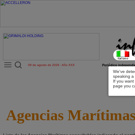
09 de agosto de 2026 - Año XXX
Periódico independie
We've detec
speaking a 
If you want
page you ca
Agencias Marítima