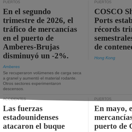
PUERTOS
PUERTOS
En el segundo
COSCO Sh
trimestre de 2026, el
Ports esta
tráfico de mercancías
récords tr
en el puerto de
semestrales
Amberes-Brujas
de contene
disminuyó un -2%.
Hong Kong
Amberes
Se recuperaron volúmenes de carga seca
a granel y aumentó el material rodante.
Otros sectores experimentaron
descensos.
ACCIDENTES
PUERTOS
Las fuerzas
En mayo, e
estadounidenses
mercancías
atacaron el buque
puerto de 