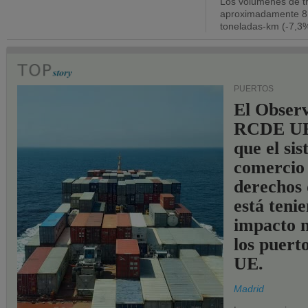
Los volúmenes de tr
aproximadamente 8.
toneladas-km (-7,3%
PUERTOS
El Observ
RCDE UE
que el si
comercio
derechos 
está teni
impacto n
los puerto
UE.
Madrid