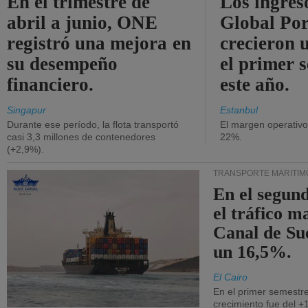
En el trimestre de
Los ingres
abril a junio, ONE
Global Por
registró una mejora en
crecieron 
su desempeño
el primer 
financiero.
este año.
Singapur
Estanbul
Durante ese período, la flota transportó
El margen operativ
casi 3,3 millones de contenedores
22%.
(+2,9%).
TRANSPORTE MARÍTIM
En el segund
el tráfico m
Canal de Su
un 16,5%.
El Cairo
En el primer semestre
crecimiento fue del +