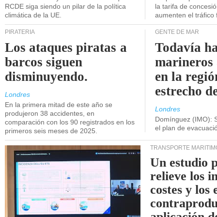
RCDE siga siendo un pilar de la política
la tarifa de concesi
climática de la UE.
aumenten el tráfico f
PIRATERÍA
GENTE DE MAR
Los ataques piratas a
Todavía ha
barcos siguen
marineros
disminuyendo.
en la regió
estrecho d
Londres
En la primera mitad de este año se
Londres
produjeron 38 accidentes, en
Domínguez (IMO): S
comparación con los 90 registrados en los
el plan de evacuac
primeros seis meses de 2025.
TRANSPORTE MARÍTIM
Un estudio 
relieve los 
costes y los 
contraprodu
aplicación 