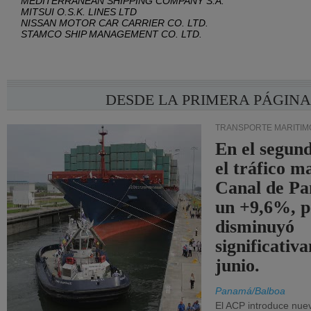
MEDITERRANEAN SHIPPING COMPANY S.A.
MITSUI O.S.K. LINES LTD
NISSAN MOTOR CAR CARRIER CO. LTD.
STAMCO SHIP MANAGEMENT CO. LTD.
DESDE LA PRIMERA PÁGIN
TRANSPORTE MARÍTIM
En el segund
el tráfico m
Canal de Pa
un +9,6%, p
disminuyó
significativ
junio.
Panamá/Balboa
El ACP introduce nuev