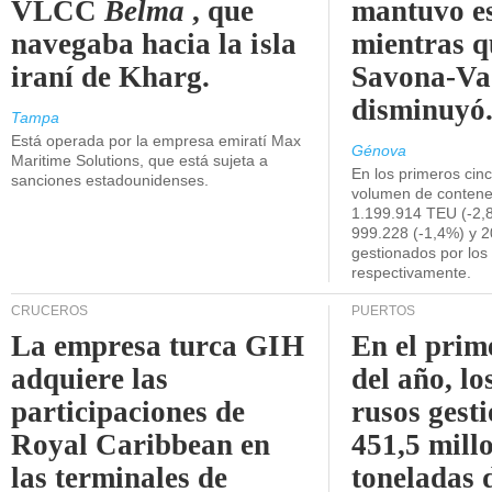
VLCC
Belma
, que
mantuvo es
navegaba hacia la isla
mientras q
iraní de Kharg.
Savona-Va
disminuyó
Tampa
Está operada por la empresa emiratí Max
Génova
Maritime Solutions, que está sujeta a
En los primeros cin
sanciones estadounidenses.
volumen de contene
1.199.914 TEU (-2,8
999.228 (-1,4%) y 2
gestionados por los
respectivamente.
CRUCEROS
PUERTOS
La empresa turca GIH
En el prim
adquiere las
del año, lo
participaciones de
rusos gest
Royal Caribbean en
451,5 mill
las terminales de
toneladas 