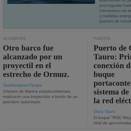
exenciones no p
prorrogadas has
mecanismo de de
y medidas enérgi
puertos de trans
ACCIDENTES
PUERTOS
Otro barco fue
Puerto de 
alcanzado por un
Tauro: Pr
proyectil en el
conexión d
estrecho de Ormuz.
buque
portaconte
Southampton/Tampa
sistema de
Infantes de Marina estadounidenses
realizaron una inspección a bordo de un
la red eléc
petrolero autorizado.
Gioia Tauro
El buque "MSC Mirja
total de aproximad