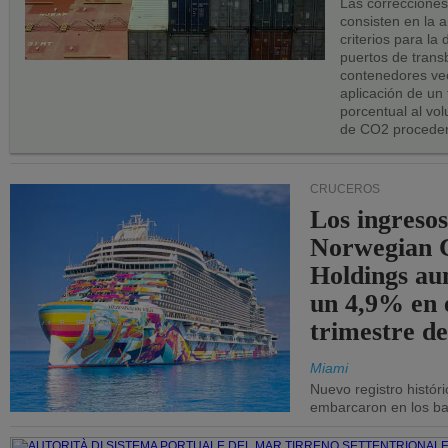
Las correccione
consisten en la a
criterios para la
puertos de trans
contenedores vec
aplicación de un
porcentual al vo
de CO2 proceden
CRUCEROS
Los ingresos
Norwegian C
Holdings a
un 4,9% en 
trimestre de
Miami
Nuevo registro histór
embarcaron en los bar