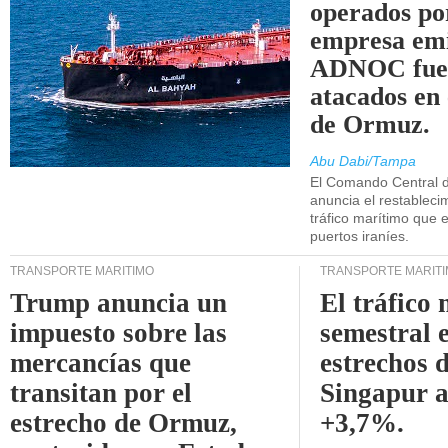
operados po
empresa emi
ADNOC fue
atacados en 
de Ormuz.
Abu Dabi/Tampa
El Comando Central 
anuncia el restableci
tráfico marítimo que e
puertos iraníes.
TRANSPORTE MARÍTIMO
TRANSPORTE MARÍT
Trump anuncia un
El tráfico
impuesto sobre las
semestral e
mercancías que
estrechos 
transitan por el
Singapur 
estrecho de Ormuz,
+3,7%.