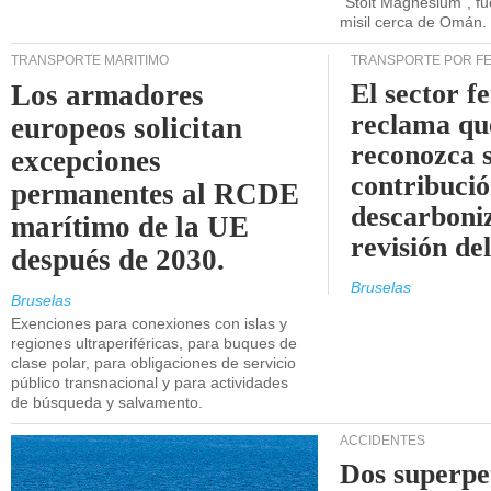
"Stolt Magnesium", f
misil cerca de Omán.
TRANSPORTE MARÍTIMO
TRANSPORTE POR F
El sector f
Los armadores
reclama qu
europeos solicitan
reconozca 
excepciones
contribució
permanentes al RCDE
descarboniz
marítimo de la UE
revisión d
después de 2030.
Bruselas
Bruselas
Exenciones para conexiones con islas y
regiones ultraperiféricas, para buques de
clase polar, para obligaciones de servicio
público transnacional y para actividades
de búsqueda y salvamento.
ACCIDENTES
Dos superpe