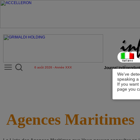
6 août 2026 - Année XXX
Journal indépendant
We've detec
speaking a 
If you want
page you ca
Agences Maritimes