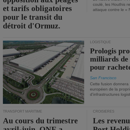
coulé, les Houthis 
et tarifs obligatoires
attaque contre le «
pour le transit du
détroit d'Ormuz.
LOGISTIQUE
Prologis pro
milliards de
pour rachet
San Francisco
Cette fusion donnera
européen de la propri
d'infrastructures logis
TRANSPORT MARITIME
CROISIÈRES
Au cours du trimestre
Les revenu
avril-juin, ONE a
Port Holdi