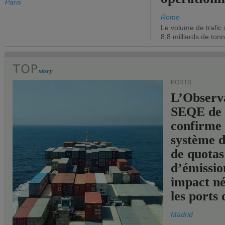
Paris
Rome
Le volume de trafic 
8,8 milliards de ton
PORTS
L’Observ
SEQE de 
confirme 
système 
de quotas
d’émissio
impact né
les ports 
Madrid