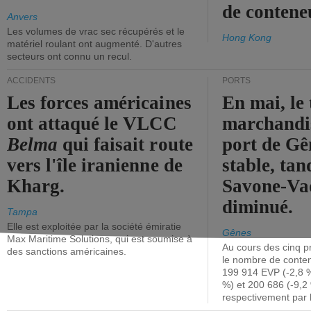
de contene
Anvers
Les volumes de vrac sec récupérés et le
Hong Kong
matériel roulant ont augmenté. D'autres
secteurs ont connu un recul.
ACCIDENTS
PORTS
Les forces américaines
En mai, le 
ont attaqué le VLCC
marchandis
Belma
qui faisait route
port de Gên
vers l'île iranienne de
stable, tan
Kharg.
Savone-Vad
diminué.
Tampa
Elle est exploitée par la société émiratie
Gênes
Max Maritime Solutions, qui est soumise à
Au cours des cinq p
des sanctions américaines.
le nombre de conten
199 914 EVP (-2,8 %
%) et 200 686 (-9,2 
respectivement par 