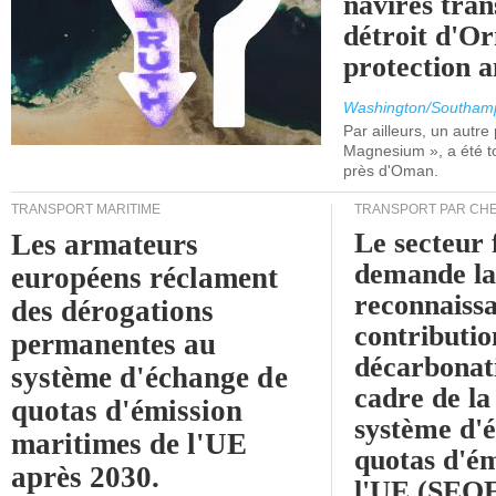
navires tran
détroit d'O
protection 
Washington/Southam
Par ailleurs, un autre p
Magnesium », a été t
près d'Oman.
TRANSPORT MARITIME
TRANSPORT PAR CHE
Le secteur 
Les armateurs
demande l
européens réclament
reconnaissa
des dérogations
contributio
permanentes au
décarbonat
système d'échange de
cadre de la
quotas d'émission
système d'
maritimes de l'UE
quotas d'ém
après 2030.
l'UE (SEQ