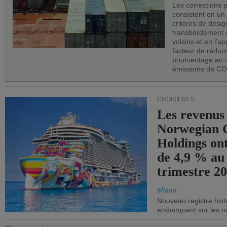
Les corrections 
consistent en un
critères de désig
transbordement 
voisins et en l'ap
facteur de réduc
pourcentage au 
émissions de CO
CROISIÈRES
Les revenus
Norwegian C
Holdings on
de 4,9 % au
trimestre 20
Miami
Nouveau registre his
embarquant sur les nav