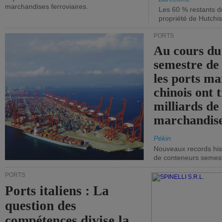
marchandises ferroviaires.
Les 60 % restants du
propriété de Hutchis
PORTS
Au cours du
semestre de 
les ports ma
chinois ont t
milliards de
marchandise
Pékin
Nouveaux records hist
de conteneurs semestri
PORTS
Ports italiens : La
question des
compétences divise la