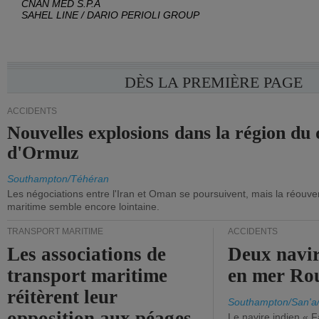
CNAN MED S.P.A
SAHEL LINE / DARIO PERIOLI GROUP
DÈS LA PREMIÈRE PAGE
ACCIDENTS
Nouvelles explosions dans la région du 
d'Ormuz
Southampton/Téhéran
Les négociations entre l'Iran et Oman se poursuivent, mais la réouver
maritime semble encore lointaine.
TRANSPORT MARITIME
ACCIDENTS
Les associations de
Deux navir
transport maritime
en mer Ro
réitèrent leur
Southampton/San'a
opposition aux péages
Le navire indien « F