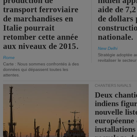
production de
indien app
transport ferroviaire
aide de 7,2
de marchandises en
de dollars 
Italie pourrait
constructi
retomber cette année
nationale.
aux niveaux de 2015.
New Delhi
Stratégie adoptée a
Rome
revitaliser le secteur
Carte : Nous sommes confrontés à des
données qui dépassent toutes les
attentes.
CHANTIERS NAVALS
Deux chanti
indiens figu
nouvelle list
européenne 
installations