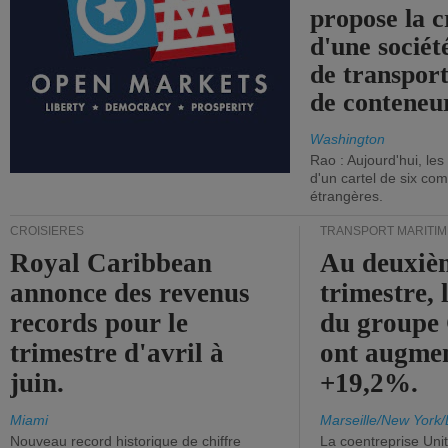
propose la c
d'une sociét
de transpor
de conteneu
Washington
Rao : Aujourd'hui, le
d'un cartel de six co
étrangères.
CROISIÈRES
TRANSPORT MARITIM
Royal Caribbean
Au deuxiè
annonce des revenus
trimestre, 
records pour le
du group
trimestre d'avril à
ont augme
juin.
+19,2%.
Miami
Marseille/New York/
Nouveau record historique de chiffre
La coentreprise Uni