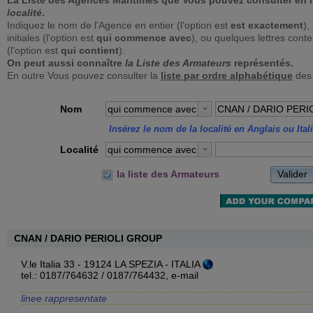
La Liste des Agences Maritimes que Vous pouvez consulter en 
localité
.
Indiquez le nom de l'Agence en entier (l'option est
est exactement
),
initiales (l'option est
qui commence avec
), ou quelques lettres con
(l'option est
qui contient
).
On peut aussi connaître
la Liste des Armateurs
représentés.
En outre Vous pouvez consulter la
liste par ordre alphabétique
des
Nom
qui commence avec
Insérez le nom de la localité en Anglais ou Ital
Localité
qui commence avec
Valider
la liste des Armateurs
CNAN / DARIO PERIOLI GROUP
V.le Italia 33 - 19124 LA SPEZIA - ITALIA
tel.: 0187/764632 / 0187/764432,
e-mail
linee rappresentate