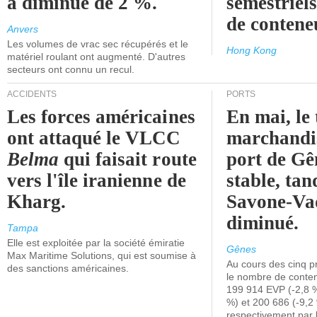
a diminué de 2 %.
semestriels
de contene
Anvers
Les volumes de vrac sec récupérés et le
Hong Kong
matériel roulant ont augmenté. D'autres
secteurs ont connu un recul.
ACCIDENTS
PORTS
Les forces américaines
En mai, le 
ont attaqué le VLCC
marchandis
Belma
qui faisait route
port de Gên
vers l'île iranienne de
stable, tan
Kharg.
Savone-Vad
diminué.
Tampa
Elle est exploitée par la société émiratie
Gênes
Max Maritime Solutions, qui est soumise à
Au cours des cinq p
des sanctions américaines.
le nombre de conten
199 914 EVP (-2,8 %
%) et 200 686 (-9,2 
respectivement par 