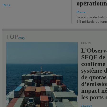
opérationn
Paris
Rome
Le volume de trafic 
8,8 milliards de ton
PORTS
L’Observ
SEQE de 
confirme 
système 
de quotas
d’émissio
impact né
les ports 
Madrid