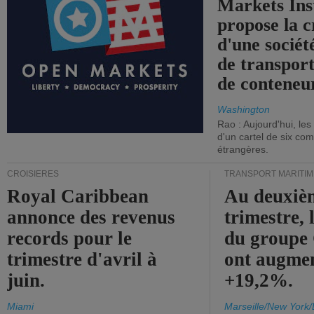
Markets Ins
propose la c
d'une sociét
de transpor
de conteneu
Washington
Rao : Aujourd'hui, le
d'un cartel de six co
étrangères.
CROISIÈRES
TRANSPORT MARITIM
Royal Caribbean
Au deuxiè
annonce des revenus
trimestre, 
records pour le
du group
trimestre d'avril à
ont augme
juin.
+19,2%.
Miami
Marseille/New York/