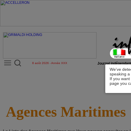
8 août 2026 - Année XXX
Journal indépendant
We've detec
speaking a 
If you want
page you ca
Agences Maritimes