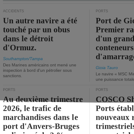
ACCIDENTS
PORTS
Un autre navire a été
Port de Gi
touché par un obus
Premier r
dans le détroit
d'un grand
d'Ormuz.
conteneurs
d'amarrage
Southampton/Tampa
Des Marines américains ont mené une
Gioia Tauro
inspection à bord d'un pétrolier sous
Le navire « MSC Mir
sanctions.
une puissance total
PORTS
PORTS
Au deuxième trimestre
COSCO Sh
2026, le trafic de
Ports établ
marchandises dans le
nouveaux 
port d'Anvers-Bruges
trimestriel