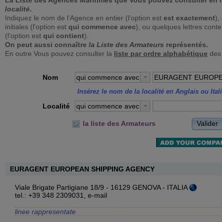
La Liste des Agences Maritimes que Vous pouvez consulter en 
localité
.
Indiquez le nom de l'Agence en entier (l'option est
est exactement
),
initiales (l'option est
qui commence avec
), ou quelques lettres con
(l'option est
qui contient
).
On peut aussi connaître
la Liste des Armateurs
représentés.
En outre Vous pouvez consulter la
liste par ordre alphabétique
des
Nom
qui commence avec
Insérez le nom de la localité en Anglais ou Ital
Localité
qui commence avec
Valider
la liste des Armateurs
EURAGENT EUROPEAN SHIPPING AGENCY
Viale Brigate Partigiane 18/9 - 16129 GENOVA - ITALIA
tel.: +39 348 2309031,
e-mail
linee rappresentate