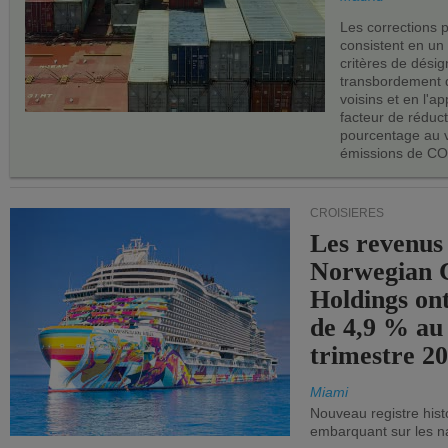
Les corrections 
consistent en un
critères de désig
transbordement 
voisins et en l'ap
facteur de réduc
pourcentage au 
émissions de CO
CROISIÈRES
Les revenus
Norwegian C
Holdings on
de 4,9 % au
trimestre 20
Miami
Nouveau registre his
embarquant sur les nav