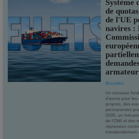
Système 
de quotas
de l'UE p
navires :
Commiss
européen
partielle
demandes
armateur
Bruxelles
Un nouveau fonds
d'euros pour les
propres, des ex
permanentes pro
2035, un mécani
de l'OMI et des 
répression contre
transbordement «