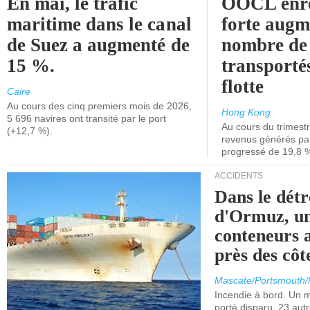
En mai, le trafic
OOCL enre
maritime dans le canal
forte augm
de Suez a augmenté de
nombre de
15 %.
transporté
flotte
Caire
Au cours des cinq premiers mois de 2026,
Hong Kong
5 696 navires ont transité par le port
Au cours du trimestre
(+12,7 %).
revenus générés par 
progressé de 19,8 
ACCIDENTS
Dans le détr
d'Ormuz, un
conteneurs a
près des cô
Mascate/Portsmouth
Incendie à bord. Un
porté disparu. 23 aut