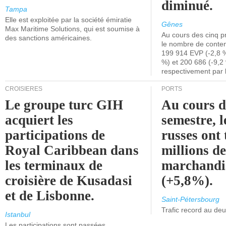
diminué.
Tampa
Elle est exploitée par la société émiratie
Gênes
Max Maritime Solutions, qui est soumise à
Au cours des cinq p
des sanctions américaines.
le nombre de conten
199 914 EVP (-2,8 %
%) et 200 686 (-9,2 
respectivement par 
CROISIÈRES
PORTS
Le groupe turc GIH
Au cours 
acquiert les
semestre, l
participations de
russes ont 
Royal Caribbean dans
millions d
les terminaux de
marchandi
croisière de Kusadasi
(+5,8%).
et de Lisbonne.
Saint-Pétersbourg
Trafic record au de
Istanbul
Les participations sont passées