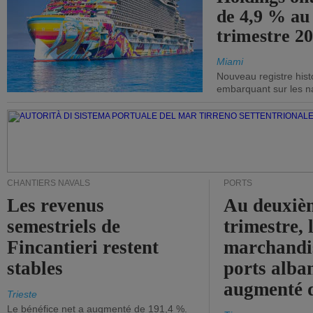
de 4,9 % au
trimestre 20
Miami
Nouveau registre his
embarquant sur les nav
CHANTIERS NAVALS
PORTS
Les revenus
Au deuxiè
semestriels de
trimestre, 
Fincantieri restent
marchandis
stables
ports alba
augmenté 
Trieste
Le bénéfice net a augmenté de 191,4 %.