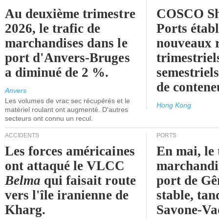
Au deuxième trimestre
COSCO Sh
2026, le trafic de
Ports établ
marchandises dans le
nouveaux 
port d'Anvers-Bruges
trimestriel
a diminué de 2 %.
semestriels
de contene
Anvers
Les volumes de vrac sec récupérés et le
Hong Kong
matériel roulant ont augmenté. D'autres
secteurs ont connu un recul.
ACCIDENTS
PORTS
Les forces américaines
En mai, le 
ont attaqué le VLCC
marchandis
Belma
qui faisait route
port de Gên
vers l'île iranienne de
stable, tan
Kharg.
Savone-Vad