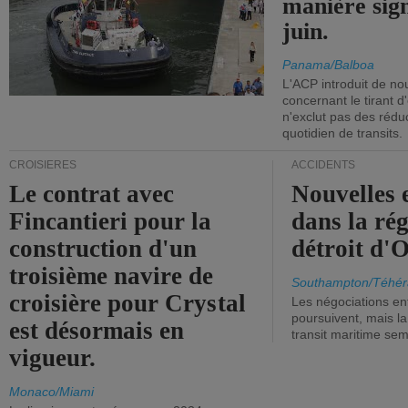
manière sign
juin.
Panama/Balboa
L'ACP introduit de nou
concernant le tirant d
n'exclut pas des réd
quotidien de transits.
CROISIÈRES
ACCIDENTS
Le contrat avec
Nouvelles 
Fincantieri pour la
dans la ré
construction d'un
détroit d'
troisième navire de
Southampton/Téhér
croisière pour Crystal
Les négociations en
poursuivent, mais l
est désormais en
transit maritime sem
vigueur.
Monaco/Miami