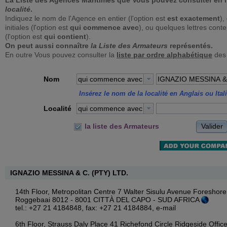
La Liste des Agences Maritimes que Vous pouvez consulter en 
localité
.
Indiquez le nom de l'Agence en entier (l'option est
est exactement
),
initiales (l'option est
qui commence avec
), ou quelques lettres con
(l'option est
qui contient
).
On peut aussi connaître
la Liste des Armateurs
représentés.
En outre Vous pouvez consulter la
liste par ordre alphabétique
des
Nom
qui commence avec
Insérez le nom de la localité en Anglais ou Ital
Localité
qui commence avec
Valider
la liste des Armateurs
IGNAZIO MESSINA & C. (PTY) LTD.
14th Floor, Metropolitan Centre 7 Walter Sisulu Avenue Foreshore
Roggebaai 8012 - 8001 CITTÀ DEL CAPO - SUD AFRICA
tel.: +27 21 4184848, fax: +27 21 4184884,
e-mail
6th Floor, Strauss Daly Place 41 Richefond Circle Ridgeside Offi