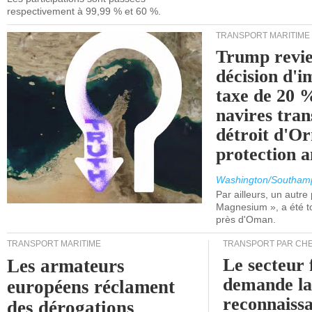
respectivement à 99,99 % et 60 %.
TRANSPORT MARITIME
Trump revie
décision d'
taxe de 20 %
navires tran
détroit d'O
protection 
Washington/Southam
Par ailleurs, un autre p
Magnesium », a été t
près d'Oman.
TRANSPORT MARITIME
TRANSPORT PAR CHE
Le secteur 
Les armateurs
demande l
européens réclament
reconnaissa
des dérogations