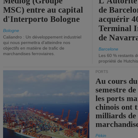
Medlog (Groupe
L'Autorité
MSC) entre au capital
de Barcelo
d'Interporto Bologne
acquérir 
Terminal 
Bologne
de Navarr
Caliandro : Un développement industriel
qui nous permettra d'atteindre nos
objectifs en matière de trafic de
Barcelone
marchandises ferroviaires.
Les 60 % restants du
propriété de Hutchis
PORTS
Au cours du
semestre de 
les ports ma
chinois ont t
milliards de
marchandise
Pékin