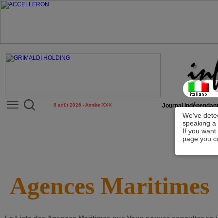
8 août 2026 - Année XXX
Journal indépendant
We've detec
speaking a 
If you want
page you ca
Agences Maritimes