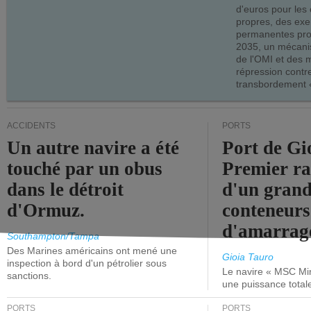
d'euros pour les
propres, des ex
permanentes pro
2035, un mécani
de l'OMI et des 
répression contre
transbordement «
ACCIDENTS
PORTS
Un autre navire a été
Port de Gi
touché par un obus
Premier r
dans le détroit
d'un grand
d'Ormuz.
conteneurs
d'amarrage
Southampton/Tampa
Des Marines américains ont mené une
Gioia Tauro
inspection à bord d'un pétrolier sous
Le navire « MSC Mir
sanctions.
une puissance total
PORTS
PORTS