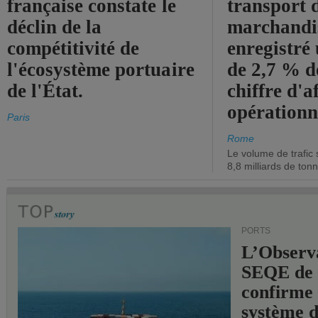
française constate le
transport 
déclin de la
marchandis
compétitivité de
enregistré
l'écosystème portuaire
de 2,7 % d
de l'État.
chiffre d'a
opérationn
Paris
Rome
Le volume de trafic 
8,8 milliards de ton
PORTS
L’Observ
SEQE de 
confirme 
système 