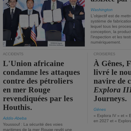
Washington
L'objectif est de mett
système de fabricati
lequel tous les proces
conception, la producti
l'inspection et les tes
numériquement.
ACCIDENTS
CROISIÈRES
L'Union africaine
À Gênes, F
condamne les attaques
livré le n
contre des pétroliers
navire de c
en mer Rouge
Explora II
revendiquées par les
Journeys.
Houthis.
Gênes
« Explora IV » et « 
Addis-Abeba
en 2027 et « Explor
Youssouf : La sécurité des voies
maritimes de la mer Rouge revêt une