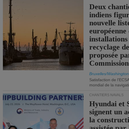
Deux chanti
indiens figu
nouvelle list
européenne 
installations
recyclage de
proposée pa
Commission
Bruxelles/Washington
Satisfaction de l'ECS
mondial de la navigat
CHANTIERS NAVALS
Hyundai et 
signent un 
la construct
assistée par 