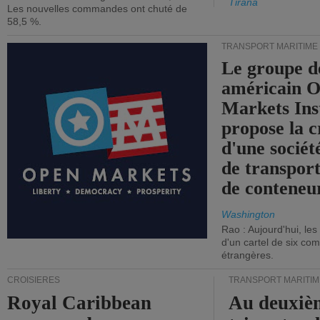
Tirana
Les nouvelles commandes ont chuté de
58,5 %.
TRANSPORT MARITIME
Le groupe d
américain 
Markets Ins
propose la c
d'une sociét
de transpor
de conteneu
Washington
Rao : Aujourd'hui, le
d'un cartel de six co
étrangères.
CROISIÈRES
TRANSPORT MARITIM
Royal Caribbean
Au deuxiè