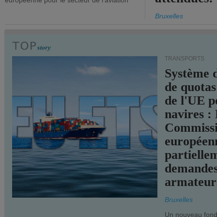
européenne pour le secteur de l'aviation
Bruxelles
TRANSPORTS
Système 
de quotas
de l'UE p
navires :
Commiss
européen
partielle
demandes
armateur
Bruxelles
Un nouveau fonds