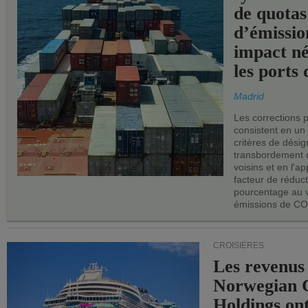
de quotas
d’émissio
impact né
les ports 
Madrid
Les corrections 
consistent en un
critères de désig
transbordement 
voisins et en l'ap
facteur de réduc
pourcentage au 
émissions de CO
CROISIÈRES
Les revenus
Norwegian C
Holdings on