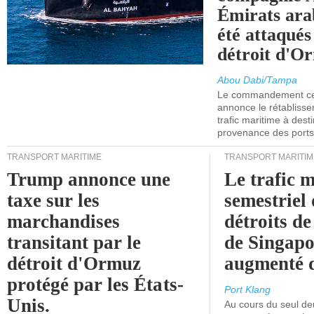
Émirats ara
été attaqués
détroit d'O
Abou Dabi/Tampa
Le commandement cen
annonce le rétabliss
trafic maritime à dest
provenance des ports 
TRANSPORT MARITIME
TRANSPORT MARITIM
Trump annonce une
Le trafic 
taxe sur les
semestriel 
marchandises
détroits d
transitant par le
de Singapo
détroit d'Ormuz
augmenté 
protégé par les États-
Port Klang
Unis.
Au cours du seul de