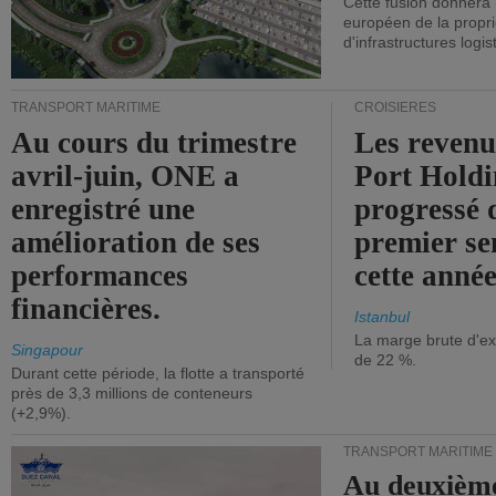
Cette fusion donnera
européen de la propri
d'infrastructures logis
TRANSPORT MARITIME
CROISIÈRES
Au cours du trimestre
Les revenu
avril-juin, ONE a
Port Holdi
enregistré une
progressé 
amélioration de ses
premier se
performances
cette année
financières.
Istanbul
La marge brute d'ex
Singapour
de 22 %.
Durant cette période, la flotte a transporté
près de 3,3 millions de conteneurs
(+2,9%).
TRANSPORT MARITIME
Au deuxième