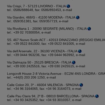
Via Crispi, 7 - 57123 LIVORNO - ITALIA
tel.: 0586/888648, fax: 0586/892453,
e-mail
Via Giardini, 468/G - 41100 MODENA - ITALIA
tel.: 059/351381, fax: 059/357719,
e-mail
Via Rivoltana 1 - 20090 SEGRATE (MILANO) - ITALIA
tel.: +39 02 70300054,
e-mail
SS. 467 Nuovo Scalo ACT - 42013 DINAZZANO (REGGIO EMILIA)
tel.: +39 0522 841000, fax: +39 0522 841005,
e-mail
Via dell’Arsenale, 22 - 36100 VICENZA - ITALIA
tel.: +39 0444 963236, fax: +39 0444 963992,
e-mail
Via Dalmazia 50 - 25125 BRESCIA - ITALIA
tel.: +39 030 2425516, fax: +39 030 2425515,
e-mail
Longcroft House 2-8 Victoria Avenue - EC2M 4NS LONDRA - 
tel.: +44(0) 203 206 1250,
e-mail
Calle Colon 20, 3* - 46004 VALENCIA - SPAGNA
tel.: +34 96 3164065, fax: +34 96 3164073,
e-mail
Calle Pau Claris 94, 2º B - 08010 BARCELLONA - SPAGNA
tel.: +34 93 3425352, fax: +34 93 3010357,
e-mail