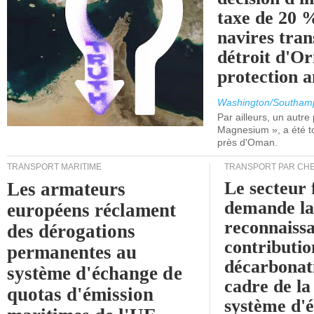
taxe de 20 %
navires tran
détroit d'O
protection 
Washington/Southam
Par ailleurs, un autre p
Magnesium », a été t
près d'Oman.
TRANSPORT MARITIME
TRANSPORT PAR CHE
Le secteur 
Les armateurs
demande l
européens réclament
reconnaissa
des dérogations
contributio
permanentes au
décarbonat
système d'échange de
cadre de la
quotas d'émission
système d'