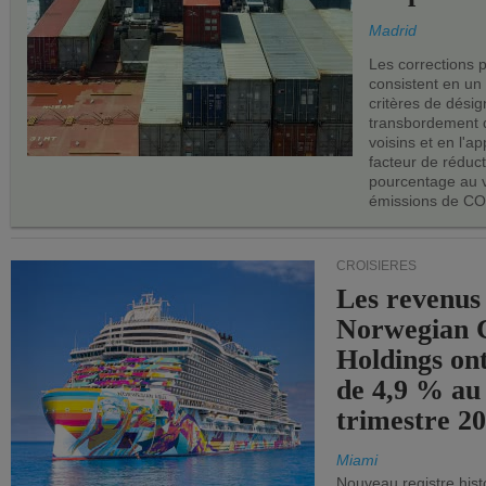
Madrid
Les corrections 
consistent en un
critères de désig
transbordement 
voisins et en l'ap
facteur de réduc
pourcentage au 
émissions de CO
CROISIÈRES
Les revenus
Norwegian C
Holdings on
de 4,9 % au
trimestre 20
Miami
Nouveau registre his