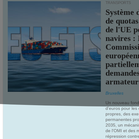
TRANSPORTS
Système 
de quotas
de l'UE p
navires :
Commiss
européen
partielle
demandes
armateur
Bruxelles
Un nouveau fonds
d'euros pour les
propres, des ex
permanentes pro
2035, un mécani
de l'OMI et des 
répression contre