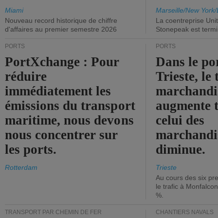
Miami
Marseille/New York/
Nouveau record historique de chiffre
La coentreprise Uni
d'affaires au premier semestre 2026
Stonepeak est term
PORTS
PORTS
PortXchange : Pour
Dans le po
réduire
Trieste, le 
immédiatement les
marchandis
émissions du transport
augmente t
maritime, nous devons
celui des
nous concentrer sur
marchandis
les ports.
diminue.
Rotterdam
Trieste
Au cours des six pr
le trafic à Monfalco
%.
TRANSPORT PAR CHEMIN DE FER
CHANTIERS NAVALS