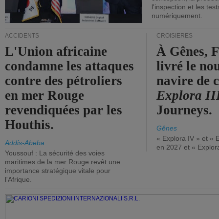
l'inspection et les tes
numériquement.
ACCIDENTS
CROISIÈRES
L'Union africaine
À Gênes, F
condamne les attaques
livré le n
contre des pétroliers
navire de c
en mer Rouge
Explora II
revendiquées par les
Journeys.
Houthis.
Gênes
« Explora IV » et « 
Addis-Abeba
en 2027 et « Explor
Youssouf : La sécurité des voies
maritimes de la mer Rouge revêt une
importance stratégique vitale pour
l'Afrique.