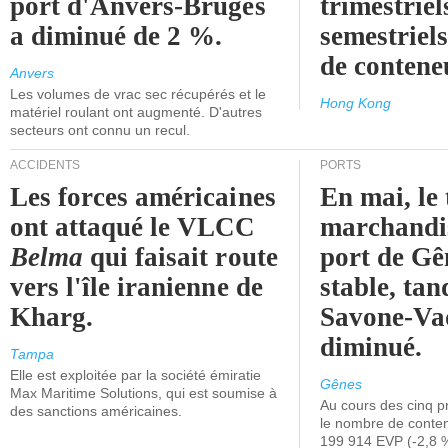
port d'Anvers-Bruges
trimestriel
a diminué de 2 %.
semestriels
de contene
Anvers
Les volumes de vrac sec récupérés et le
Hong Kong
matériel roulant ont augmenté. D'autres
secteurs ont connu un recul.
ACCIDENTS
PORTS
Les forces américaines
En mai, le 
ont attaqué le VLCC
marchandis
Belma
qui faisait route
port de Gên
vers l'île iranienne de
stable, tan
Kharg.
Savone-Vad
diminué.
Tampa
Elle est exploitée par la société émiratie
Gênes
Max Maritime Solutions, qui est soumise à
Au cours des cinq p
des sanctions américaines.
le nombre de conten
199 914 EVP (-2,8 %