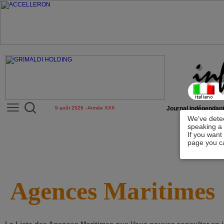
9 août 2026 - Année XXX
Journal indépendant
We've detec
speaking a 
If you want
page you ca
Agences Maritimes