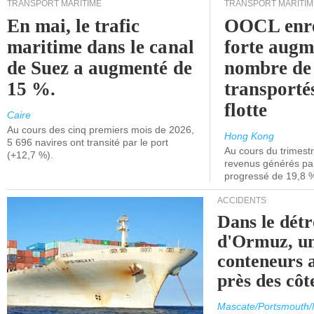
TRANSPORT MARITIME
TRANSPORT MARITIM
En mai, le trafic
OOCL enre
maritime dans le canal
forte augm
de Suez a augmenté de
nombre de
15 %.
transporté
flotte
Caire
Au cours des cinq premiers mois de 2026,
Hong Kong
5 696 navires ont transité par le port
Au cours du trimestre
(+12,7 %).
revenus générés par 
progressé de 19,8 
ACCIDENTS
Dans le détr
d'Ormuz, un
conteneurs a
près des cô
Mascate/Portsmouth