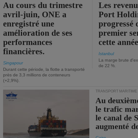
Au cours du trimestre
Les revenu
avril-juin, ONE a
Port Holdi
enregistré une
progressé 
amélioration de ses
premier se
performances
cette année
financières.
Istanbul
La marge brute d'ex
Singapour
de 22 %.
Durant cette période, la flotte a transporté
près de 3,3 millions de conteneurs
(+2,9%).
TRANSPORT MARITIME
Au deuxième
le trafic ma
le canal de 
augmenté de
Caire