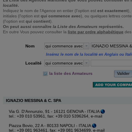
La Liste des Agences Maritimes que Vous pouvez consulter en 
localité
.
Indiquez le nom de l'Agence en entier (l'option est
est exactement
),
initiales (l'option est
qui commence avec
), ou quelques lettres con
(l'option est
qui contient
).
On peut aussi connaître
la Liste des Armateurs
représentés.
En outre Vous pouvez consulter la
liste par ordre alphabétique
des
Nom
qui commence avec
Insérez le nom de la localité en Anglais ou Ital
Localité
qui commence avec
Valider
la liste des Armateurs
IGNAZIO MESSINA & C. SPA
Via G. D'Annunzio, 91 - 16121 GENOVA - ITALIA
tel.: +39 010 53961, fax: +39 010 5396264,
e-mail
Piazza Bovio, 22 A - 80133 NAPOLI - ITALIA
tel.: +39 081 963461, fax: +39 081 9634699,
e-mail