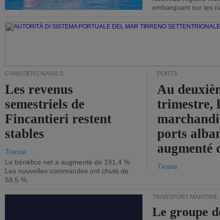
embarquant sur les nav
CHANTIERS NAVALS
PORTS
Les revenus
Au deuxiè
semestriels de
trimestre, 
Fincantieri restent
marchandis
stables
ports alba
augmenté 
Trieste
Le bénéfice net a augmenté de 191,4 %.
Tirana
Les nouvelles commandes ont chuté de
58,5 %.
TRANSPORT MARITIME
Le groupe d