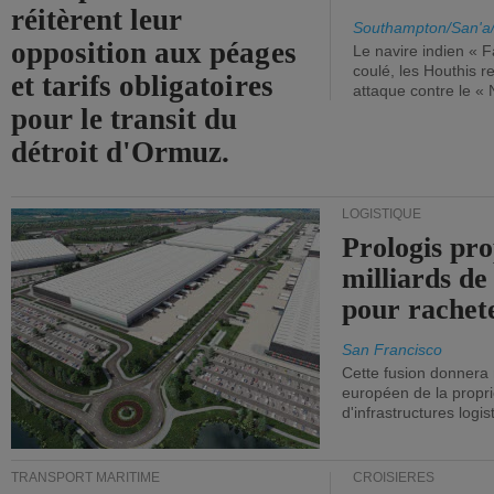
réitèrent leur
Southampton/San'a
opposition aux péages
Le navire indien « F
coulé, les Houthis 
et tarifs obligatoires
attaque contre le «
pour le transit du
détroit d'Ormuz.
LOGISTIQUE
Prologis pro
milliards de
pour rachet
San Francisco
Cette fusion donnera
européen de la propri
d'infrastructures logis
TRANSPORT MARITIME
CROISIÈRES