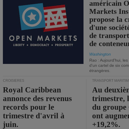
américain 
Markets Ins
propose la c
d'une sociét
de transpor
de conteneu
Washington
Rao : Aujourd'hui, le
d'un cartel de six co
étrangères.
CROISIÈRES
TRANSPORT MARITIM
Royal Caribbean
Au deuxiè
annonce des revenus
trimestre, 
records pour le
du group
trimestre d'avril à
ont augme
juin.
+19,2%.